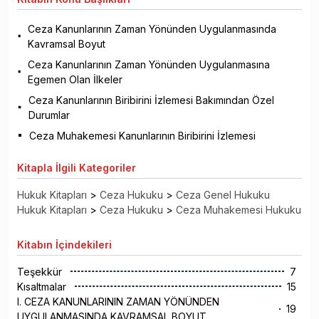
Ceza Kanunlarının Zaman Yönünden Uygulanmasında
Kavramsal Boyut
Ceza Kanunlarının Zaman Yönünden Uygulanmasına
Egemen Olan İlkeler
Ceza Kanunlarının Biribirini İzlemesi Bakımından Özel
Durumlar
Ceza Muhakemesi Kanunlarının Biribirini İzlemesi
Kitapla
İlgili Kategoriler
Hukuk Kitapları
>
Ceza Hukuku
>
Ceza Genel Hukuku
Hukuk Kitapları
>
Ceza Hukuku
>
Ceza Muhakemesi Hukuku
Kitabın
İçindekileri
Teşekkür
7
Kısaltmalar
15
I. CEZA KANUNLARININ ZAMAN YÖNÜNDEN
19
UYGULANMASINDA KAVRAMSAL BOYUT