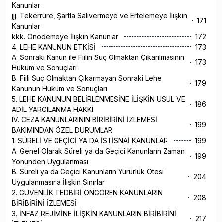
Kanunlar
jjj. Tekerrüre, Şartla Salıvermeye ve Ertelemeye İlişkin
171
Kanunlar
kkk. Önödemeye İlişkin Kanunlar
172
4. LEHE KANUNUN ETKİSİ
173
A. Sonraki Kanun ile Fiilin Suç Olmaktan Çıkarılmasının
173
Hüküm ve Sonuçları
B. Fiili Suç Olmaktan Çıkarmayan Sonraki Lehe
179
Kanunun Hüküm ve Sonuçları
5. LEHE KANUNUN BELİRLENMESİNE İLİŞKİN USUL VE
186
ADİL YARGILANMA HAKKI
IV. CEZA KANUNLARININ BİRİBİRİNİ İZLEMESİ
199
BAKIMINDAN ÖZEL DURUMLAR
1. SÜRELİ VE GEÇİCİ YA DA İSTİSNAİ KANUNLAR
199
A. Genel Olarak Süreli ya da Geçici Kanunların Zaman
199
Yönünden Uygulanması
B. Süreli ya da Geçici Kanunların Yürürlük Ötesi
204
Uygulanmasına İlişkin Sınırlar
2. GÜVENLİK TEDBİRİ ÖNGÖREN KANUNLARIN
208
BİRİBİRİNİ İZLEMESİ
3. İNFAZ REJİMİNE İLİŞKİN KANUNLARIN BİRİBİRİNİ
217