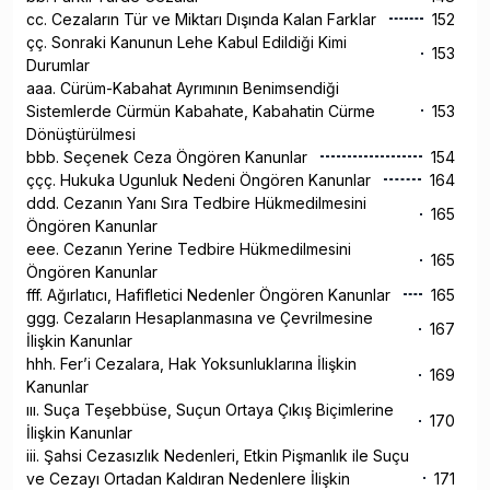
cc. Cezaların Tür ve Miktarı Dışında Kalan Farklar
152
çç. Sonraki Kanunun Lehe Kabul Edildiği Kimi
153
Durumlar
aaa. Cürüm-Kabahat Ayrımının Benimsendiği
Sistemlerde Cürmün Kabahate, Kabahatin Cürme
153
Dönüştürülmesi
bbb. Seçenek Ceza Öngören Kanunlar
154
ççç. Hukuka Ugunluk Nedeni Öngören Kanunlar
164
ddd. Cezanın Yanı Sıra Tedbire Hükmedilmesini
165
Öngören Kanunlar
eee. Cezanın Yerine Tedbire Hükmedilmesini
165
Öngören Kanunlar
fff. Ağırlatıcı, Hafifletici Nedenler Öngören Kanunlar
165
ggg. Cezaların Hesaplanmasına ve Çevrilmesine
167
İlişkin Kanunlar
hhh. Fer’i Cezalara, Hak Yoksunluklarına İlişkin
169
Kanunlar
ııı. Suça Teşebbüse, Suçun Ortaya Çıkış Biçimlerine
170
İlişkin Kanunlar
iii. Şahsi Cezasızlık Nedenleri, Etkin Pişmanlık ile Suçu
ve Cezayı Ortadan Kaldıran Nedenlere İlişkin
171