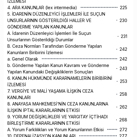
İZLEMESİ
4. ARA KANUNLAR (lex intermedia)
225
5. İDARENİN DÜZENLEYİCİ İŞLEMLERİ İLE SUÇUN
UNSURLARININ GÖSTERİLDİĞİ HALLER VE
230
GÖNDERME YAPILAN KANUNLAR
A. İdarenin Düzenleyici İşlemleri İle Suçun
231
Unsurlarının Gösterildiği Durumlar
B. Ceza Normları Tarafından Gönderme Yapılan
242
Kanunların Biribirini İzlemesi
a. Genel Olarak
242
b. Gönderme Yapılan Kanun Kavramı ve Gönderme
243
Yapılan Kanundaki Değişikliklerin Sonuçları
6. KANUN HÜKMÜNDE KARARNAMELERİN BİRİBİRİNİ
253
İZLEMESİ
7. VERGİYE VE MALİ YAŞAMA İLİŞKİN CEZA
258
KANUNLARI
8. ANAYASA MAHKEMESİ’NİN CEZA KANUNLARINA
262
İLİŞKİN İPTAL KARARLARININ ETKİSİ
9. YORUM DEĞİŞİKLİKLERİ VE YARGITAY İÇTİHADI
268
BİRLEŞTİRME KARARLARININ ETKİSİ
A. Yorum Farklılıkları ve Yorum Kanunlarının Etkisi
272
10. DEPENALİZASYON KANUNLARI
277