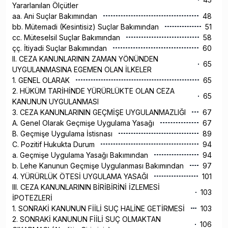
Yararlanılan Ölçütler
aa. Ani Suçlar Bakımından
48
bb. Mütemadi (Kesintisiz) Suçlar Bakımından
51
cc. Müteselsil Suçlar Bakımından
58
çç. İtiyadi Suçlar Bakımından
60
II. CEZA KANUNLARININ ZAMAN YÖNÜNDEN
65
UYGULANMASINA EGEMEN OLAN İLKELER
1. GENEL OLARAK
65
2. HÜKÜM TARİHİNDE YÜRÜRLÜKTE OLAN CEZA
65
KANUNUN UYGULANMASI
3. CEZA KANUNLARININ GEÇMİŞE UYGULANMAZLIĞI
67
A. Genel Olarak Geçmişe Uygulama Yasağı
67
B. Geçmişe Uygulama İstisnası
89
C. Pozitif Hukukta Durum
94
a. Geçmişe Uygulama Yasağı Bakımından
94
b. Lehe Kanunun Geçmişe Uygulanması Bakımından
97
4. YÜRÜRLÜK ÖTESİ UYGULAMA YASAĞI
101
III. CEZA KANUNLARININ BİRİBİRİNİ İZLEMESİ
103
İPOTEZLERİ
1. SONRAKİ KANUNUN FİİLİ SUÇ HALİNE GETİRMESİ
103
2. SONRAKİ KANUNUN FİİLİ SUÇ OLMAKTAN
106