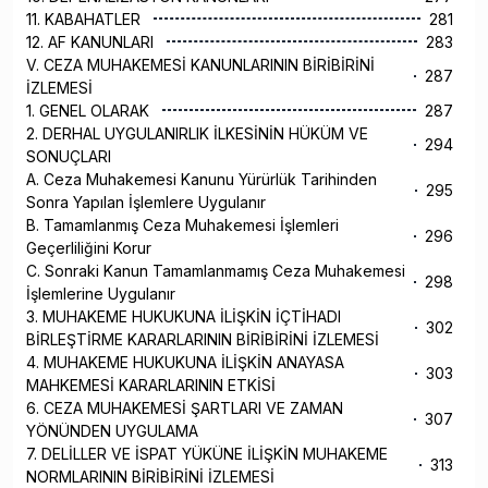
11. KABAHATLER
281
12. AF KANUNLARI
283
V. CEZA MUHAKEMESİ KANUNLARININ BİRİBİRİNİ
287
İZLEMESİ
1. GENEL OLARAK
287
2. DERHAL UYGULANIRLIK İLKESİNİN HÜKÜM VE
294
SONUÇLARI
A. Ceza Muhakemesi Kanunu Yürürlük Tarihinden
295
Sonra Yapılan İşlemlere Uygulanır
B. Tamamlanmış Ceza Muhakemesi İşlemleri
296
Geçerliliğini Korur
C. Sonraki Kanun Tamamlanmamış Ceza Muhakemesi
298
İşlemlerine Uygulanır
3. MUHAKEME HUKUKUNA İLİŞKİN İÇTİHADI
302
BİRLEŞTİRME KARARLARININ BİRİBİRİNİ İZLEMESİ
4. MUHAKEME HUKUKUNA İLİŞKİN ANAYASA
303
MAHKEMESİ KARARLARININ ETKİSİ
6. CEZA MUHAKEMESİ ŞARTLARI VE ZAMAN
307
YÖNÜNDEN UYGULAMA
7. DELİLLER VE İSPAT YÜKÜNE İLİŞKİN MUHAKEME
313
NORMLARININ BİRİBİRİNİ İZLEMESİ