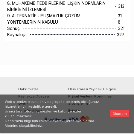
8. MUHAKEME TEDBİRLERİNE İLİŞKİN NORMLARIN
313
BİRİBİRİNİ İZLEMESİ
9. ALTERNATİF UYUŞMAZLIK ÇÖZÜM
31
YÖNTEMLERİNİN KABULÜ
8
Sonuç
321
Kaynakça
327
Hakkımızda
Uluslararası Yayınevi Belgesi
Kaynakça Dosyası
Kişisel Verilerin Korunması
Web sitemizde sunulan ve açıkça talep etmiş olduğunuz
Üyelik
Siparişlerim
hizmetler için kesinlikle gerekli,
İade Politikası
İletişim
birinci taraf oturum çerezleri ve kalıcı çerezler
Okudum
kullanılmaktadır.
Daha fazla bilgi için
linke
tıklayarak Çerez Aydınlatma
Metnine ulaşabilirsiniz.