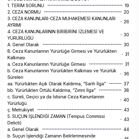
1. TERİM SORUNU
19
2. CEZA NORMU
20
3. CEZA KANUNLARI-CEZA MUHAKEMESİ KANUNLARI
26
AYRIMI
4. CEZA KANUNLARININ BİRİBİRİNİ İZLEMESİ VE
30
YÜRÜRLÜĞÜ
A. Genel Olarak
30
B. Ceza Kanunlarının Yürürlüğe Girmesi ve Yürürlükten
31
Kalkması
a. Ceza Kanunlarının Yürürlüğe Girmesi
31
b. Ceza Kanunlarının Yürürlükten Kalkması ve Yürürlük
36
Süreleri
aa. Yürürlükten Açık Olarak Kaldırma, “Sarih İlga”
37
bb. Yürürlükten Örtülü Kaldırma, “Zımni İlga”
38
c. Süreli, Geçici ya da İstisnai Ceza Kanunlarının
40
Yürürlüğü
ç. Metrukiyet
43
5. SUÇUN İŞLENDİĞİ ZAMAN (Tempus Commissi
43
Delicti)
a. Genel Olarak
44
b. Suçun İşlendiği Zamanın Belirlenmesinde
45