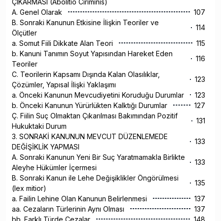
ÇIKARMASI (Abolitio Ciriminis)
A. Genel Olarak
107
B. Sonraki Kanunun Etkisine İlişkin Teoriler ve
114
Ölçütler
a. Somut Fiili Dikkate Alan Teori
115
b. Kanuni Tanımın Soyut Yapısından Hareket Eden
116
Teoriler
C. Teorilerin Kapsamı Dışında Kalan Olasılıklar,
123
Çözümler, Yapısal İlişki Yaklaşımı
a. Önceki Kanunun Mevcudiyetini Koruduğu Durumlar
123
b. Önceki Kanunun Yürürlükten Kalktığı Durumlar
127
Ç. Fiilin Suç Olmaktan Çıkarılması Bakımından Pozitif
131
Hukuktaki Durum
3. SONRAKİ KANUNUN MEVCUT DÜZENLEMEDE
133
DEĞİŞİKLİK YAPMASI
A. Sonraki Kanunun Yeni Bir Suç Yaratmamakla Birlikte
133
Aleyhe Hükümler İçermesi
B. Sonraki Kanun ile Lehe Değişiklikler Öngörülmesi
135
(lex mitior)
a. Failin Lehine Olan Kanunun Belirlenmesi
137
aa. Cezaların Türlerinin Aynı Olması
137
bb. Farklı Türde Cezalar
148