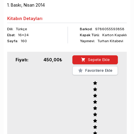
1
. Baskı,
Nisan
2014
Kitabın
Detayları
Dili:
Türkçe
Barkod
:
9786055593858
Ebat:
16x24
Kapak Türü:
Karton Kapaklı
Sayfa
:
160
Yayınevi:
Turhan Kitabevi
Fiyatı:
450,00
₺
Sepete Ekle
Favorilere Ekle