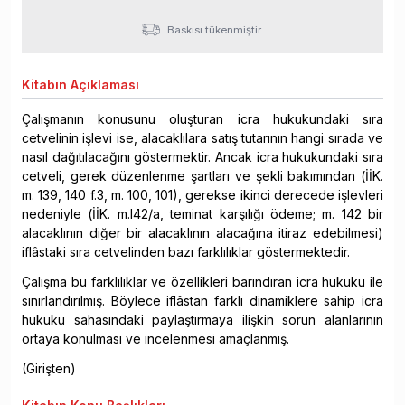
Baskısı tükenmiştir.
Kitabın
Açıklaması
Çalışmanın konusunu oluşturan icra hukukundaki sıra
cetvelinin işlevi ise, alacaklılara satış tutarının hangi sırada ve
nasıl dağıtılacağını göstermektir. Ancak icra hukukundaki sıra
cetveli, gerek düzenlenme şartları ve şekli bakımından (İİK.
m. 139, 140 f.3, m. 100, 101), gerekse ikinci derecede işlevleri
nedeniyle (İİK. m.l42/a, teminat karşılığı ödeme; m. 142 bir
alacaklının diğer bir alacaklının alacağına itiraz edebilmesi)
iflâstaki sıra cetvelinden bazı farklılıklar göstermektedir.
Çalışma bu farklılıklar ve özellikleri barındıran icra hukuku ile
sınırlandırılmış. Böylece iflâstan farklı dinamiklere sahip icra
hukuku sahasındaki paylaştırmaya ilişkin sorun alanlarının
ortaya konulması ve incelenmesi amaçlanmış.
(Girişten)