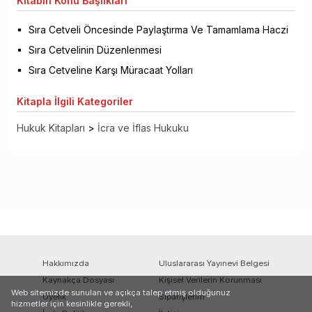
Kitabın
Konu Başlıkları
Sıra Cetveli Öncesinde Paylaştırma Ve Tamamlama Haczi
Sıra Cetvelinin Düzenlenmesi
Sıra Cetveline Karşı Müracaat Yolları
Kitapla
İlgili Kategoriler
Hukuk Kitapları
>
İcra ve İflas Hukuku
Hakkımızda
Uluslararası Yayınevi Belgesi
Kaynakça Dosyası
Kişisel Verilerin Korunması
Web sitemizde sunulan ve açıkça talep etmiş olduğunuz
Üyelik
Siparişlerim
hizmetler için kesinlikle gerekli,