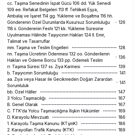
cc. Taşıma Senedinin İspat Gücü 106 dd. Yük Senedi
109 ee. Refakat Belgeleri 113 ff. Tehlikeli Eşya,
Ambalaj ve İşaret 114 gg. Yükleme ve Boşaltma 116 hh.
Gönderenin Özel Durumlarda Kusursuz Sorumluluğu
126
118 ii. Gönderenin Feshi 121 kk. Yükleme Süresine
Uyulmaması Hâlinde Taşıyıcının Hakları 124 ll. Emir,
Talimat ve Tasarruflar
mm. Taşıma ve Teslim Engelleri
128
nn. Taşıma Ücretinin Ödenmesi 132 oo. Gönderilenin
136
Hakları ve Ödeme Borcu 133 pp. Ödemeli Teslim
rr. Taşıma Süresi 137 ss. Zıya Karinesi
139
b. Taşıyıcının Sorumluluğu
141
aa. Zıya veya Hasar ile Gecikmeden Doğan Zarardan
141
Sorumluluk
bb. Özel Hâller
147
3 Yolcu Taşımacılığı
167
B. Genel Olarak
167
C. TTK’da Yolcu Taşımacılığına İlişkin Hükümler
169
D. Karayolu Mevzuatı
186
1. Karayolu Taşıma Kanunu (KTşmK)
186
2. Karayolları Trafik Kanunu (KTK)
189