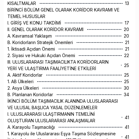
KISALTMALAR
13
BİRİNCİ BÖLÜM GENEL OLARAK KORİDOR KAVRAMI VE
TEMEL HUSUSLAR
I. GİRİŞ VE KONU TAKDİMİ
17
II. GENEL OLARAK KORİDOR KAVRAMI
20
A. Kavramsal Yaklaşım
20
B. Koridorların Stratejik Önemleri
21
1. İktisadi Açıdan Önemi
21
2. Siyasi ve Hukuki Açıdan Önemi
22
III. ULUSLARARASI TAŞIMACILIKTA KORİDORLARIN
25
YERİ VE ULAŞTIRMA FAALİYETİNE ETKİLERİ
A. Aktif Koridorlar
25
1. AB Ülkeleri
25
2. Asya Ülkeleri
30
B. Planlanan Koridorlar
34
İKİNCİ BÖLÜM TAŞIMACILIK ALANINDA ULUSLARARASI
VE ULUSAL BAŞLICA YASAL DÜZENLEMELER
I. ULUSLARARASI ULAŞTIRMANIN TEMELİNİ
41
OLUŞTURAN ULUSLARARASI ANLAŞMALAR
A. Karayolu Taşımacılığı
41
1. Karayolu ile Uluslararası Eşya Taşıma Sözleşmesine
41