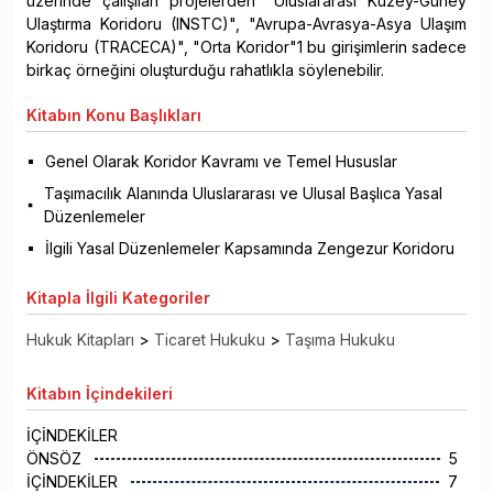
üzerinde çalışılan projelerden "Uluslararası Kuzey-Güney
Ulaştırma Koridoru (INSTC)", "Avrupa-Avrasya-Asya Ulaşım
Koridoru (TRACECA)", "Orta Koridor"1 bu girişimlerin sadece
birkaç örneğini oluşturduğu rahatlıkla söylenebilir.
Kitabın
Konu Başlıkları
Genel Olarak Koridor Kavramı ve Temel Hususlar
Taşımacılık Alanında Uluslararası ve Ulusal Başlıca Yasal
Düzenlemeler
İlgili Yasal Düzenlemeler Kapsamında Zengezur Koridoru
Kitapla
İlgili Kategoriler
Hukuk Kitapları
>
Ticaret Hukuku
>
Taşıma Hukuku
Kitabın
İçindekileri
İÇİNDEKİLER
ÖNSÖZ
5
İÇİNDEKİLER
7