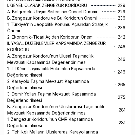
I. GENEL OLARAK ZENGEZUR KORİDORU
229
A. Bölgedeki Ulaşım Sisteminin Güncel Durumu
229
B. Zengezur Koridoru ve Bu Koridorun Önemi
236
1. Türkiye’nin Jeopolitik Konumu Açısından Stratejik
236
Önemi
2. Ekonomik–Ticari Açıdan Koridorun Önemi
242
II. YASAL DÜZENLEMLER KAPSAMINDA ZENGEZUR
246
KORİDORU
A. Zengezur Koridoru’nun Ulusal Taşımacılık
246
Mevzuatı Kapsamında Değerlendirilmesi
1. TTK’nın Taşımacılık Hükümleri Kapsamında
246
Değerlendirilmesi
2. Karayolu Taşıma Mevzuatı Kapsamında
265
Değerlendirilmesi
3. Demir Yolları Taşıma Mevzuatı Kapsamında
275
Değerlendirilmesi
B. Zengezur Koridoru’nun Uluslararası Taşımacılık
281
Mevzuatı Kapsamında Değerlendirilmesi
1. Zengezur Koridoru’nun CMR Kapsamında
281
Değerlendirilmesi
2. Tehlikeli Malların Uluslararası Karayollarında