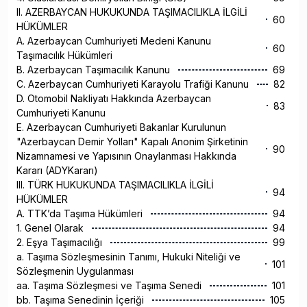
II. AZERBAYCAN HUKUKUNDA TAŞIMACILIKLA İLGİLİ
60
HÜKÜMLER
A. Azerbaycan Cumhuriyeti Medeni Kanunu
60
Taşımacılık Hükümleri
B. Azerbaycan Taşımacılık Kanunu
69
C. Azerbaycan Cumhuriyeti Karayolu Trafiği Kanunu
82
D. Otomobil Nakliyatı Hakkında Azerbaycan
83
Cumhuriyeti Kanunu
E. Azerbaycan Cumhuriyeti Bakanlar Kurulunun
"Azerbaycan Demir Yolları" Kapalı Anonim Şirketinin
90
Nizamnamesi ve Yapısının Onaylanması Hakkında
Kararı (ADYKararı)
III. TÜRK HUKUKUNDA TAŞIMACILIKLA İLGİLİ
94
HÜKÜMLER
A. TTK’da Taşıma Hükümleri
94
1. Genel Olarak
94
2. Eşya Taşımacılığı
99
a. Taşıma Sözleşmesinin Tanımı, Hukuki Niteliği ve
101
Sözleşmenin Uygulanması
aa. Taşıma Sözleşmesi ve Taşıma Senedi
101
bb. Taşıma Senedinin İçeriği
105