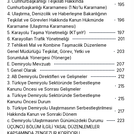
3. Cumhurbaşkanlığı Teşkilatı Hakkında
195
Cumhurbaşkanlığı Kararnamesi (1 No’lu Kararname)
4. Ulaştırma, Denizcilik ve Haberleşme Bakanlığının
Teşkilat ve Görevleri Hakkında Kanun Hükmünde
196
Kararname (Ulaştırma Kararnamesi)
5. Karayolu Taşıma Yönetmeliği (KTşmY)
197
6. Karayolları Trafik Yönetmeliği
201
7. Tehlikeli Mal ve Kombine Taşımacılık Düzenleme
Genel Müdürlüğü Teşkilat, Görev, Yetki ve
203
Sorumluluk Yönergesi (Yönerge)
E. Demiryolu Mevzuatı
207
1. Genel Olarak
207
2. AB Demiryolu Direktifleri ve Gelişmeler
212
3. Türkiye Demiryolu Sektöründe Serbestleşme
215
Kanunu Öncesi ve Sonrası Gelişmeler
a. Türkiye Demiryolu Sektöründe Serbestleşme
215
Kanunu Öncesi Durum
b. Türkiye Demiryolu Ulaştırmasının Serbestleştirilmesi
217
Hakkında Kanun ve Sonraki Dönem
c. Demiryolu Ulaştırmasının Günümüzdeki Durumu
223
ÜÇÜNCÜ BÖLÜM İLGİLİ YASAL DÜZENLEMELER
KAPSAMINDA ZENGEZUR KORİDORU