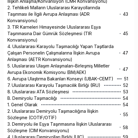
İlişkin Anlaşma/Konvansiyon (CMR Konvansiyonu)
2. Tehlikeli Malların Uluslararası Karayollarında
Taşınması ile İlgili Avrupa Anlaşması (ADR
43
Konvansiyonu)
3. TIR Karneleri Himayesinde Uluslararası Eşya
Taşınmasına Dair Gümrük Sözleşmesi (TIR
45
Konvansiyonu)
4. Uluslararası Karayolu Taşımacılığı Yapan Taşıtlarda
Çalışan Personelin Çalışmalarına İlişkin Avrupa
47
Anlaşması (AETR Konvansiyonu)
5. Uluslararası Ulaşım Anlaşmaları–Birleşmiş Milletler
47
Avrupa Ekonomik Komisyonu (BM/AEK)
6. Avrupa Ulaştırma Bakanları Konseyi (UBAK–CEMT)
51
7. Uluslararası Karayolu Taşımacılık Birliği (IRU)
52
8. Uluslararası ATA Sözleşmesi
53
B. Demiryolu Taşımacılığı
54
1. Genel Olarak
54
2. Uluslararası Demiryolu Taşımacılığına İlişkin
55
Sözleşme (COTIF/OTİF)
3. Demiryolu ile Eşya Taşınmasına İlişkin Uluslararası
58
Sözleşme (CIM Konvansiyonu)
4. Uluslararası Demiryolları Birliği (UIC)
59