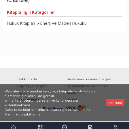
(Önsözden)
Kitapla
İlgili Kategoriler
Hukuk Kitapları
>
Enerji ve Maden Hukuku
Hakkımızda
Uluslararası Yayınevi Belgesi
Kaynakça Dosyası
Kişisel Verilerin Korunması
Web sitemizde sunulan ve açıkça talep etmiş olduğunuz
Üyelik
Siparişlerim
hizmetler için kesinlikle gerekli,
İade Politikası
İletişim
birinci taraf oturum çerezleri ve kalıcı çerezler
Okudum
kullanılmaktadır.
Daha fazla bilgi için
linke
tıklayarak Çerez Aydınlatma
Metnine ulaşabilirsiniz.