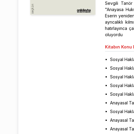
Sevgili Tanör
"Anayasa Hukuk
Eserin yeniden
ayrıcalıklı kı
hatırlayınca ç
oluyordu
Kitabın
Konu B
Sosyal Hakl
Sosyal Hakla
Sosyal Haklar
Sosyal Hakla
Sosyal Hakl
Anayasal T
Sosyal Hakla
Anayasal Ta
Anayasal Ta