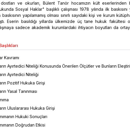
 dostları ve okurları, Bülent Tanör hocamızın kült eserlerinden b
unda Sosyal Haklar" başlıklı çalışması 1978 yılında ilk baskısını 
 baskısının yapılamamış olması sınırlı sayıdaki kişi ve kurum kütüph
lmıştı. Eserin basıldığı yıllarda ülkemizde üç tane hukuk fakültesi
alışmaya sadece akademik kurumlardaki ihtiyacın boyutları da ortay
aşlıkları
ar Kavramı
rın Ayırtedici Niteliği Konusunda Önerilen Ölçütler ve Bunların Eleştir
ın Ayırtedici Niteliği
rın Pozitif Hukuka Girişi
arın Yasal Tanınması
anıma
rın Uluslararası Hukuka Girişi
nımanın Hukuki Sonuçları
nımanın Doğrudan Etkisi