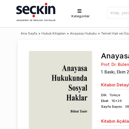
Kategoriler
Ana Sayfa
>
Hukuk Kitapları
>
Anayasa Hukuku
>
Temel Hak ve Özg
Anayas
Prof. Dr. Büle
1
. Baskı,
Ekim
Kitabın
Detayl
Dili:
Türkçe
Ebat:
16x24
Sayfa
Sayısı
:
3
Kitabın
Açıkl