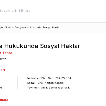
ürlükler
>
Anayasa Hukukunda Sosyal Haklar
a Hukukunda Sosyal Haklar
nt Tanör
2022
arı
Barkod
/ ISBN
:
9786254322884
Kapak Türü:
Karton Kapaklı
86
Yayınevi:
On İki Levha Yayıncılık
aması