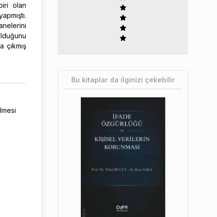
iri olan
yapmıştı.
anelerini
 olduğunu
a çıkmış
Bu kitaplar da ilginizi çekebilir
ilmesi