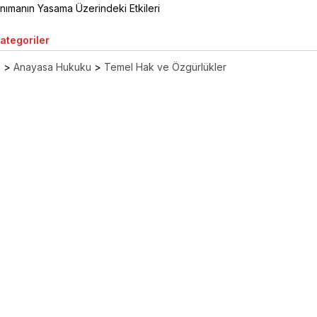
nımanın Yasama Üzerindeki Etkileri
Kategoriler
ı
>
Anayasa Hukuku
>
Temel Hak ve Özgürlükler