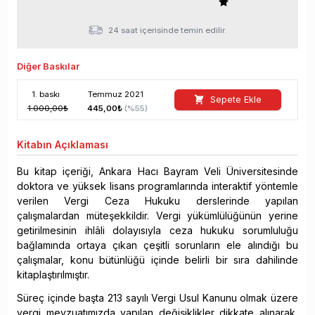
24 saat içerisinde temin edilir.
Diğer Baskılar
1
. baskı
Temmuz
2021
Sepete Ekle
1.000,00
₺
445,00
₺
(%
55
)
Kitabın
Açıklaması
Bu kitap içeriği, Ankara Hacı Bayram Veli Üniversitesinde
doktora ve yüksek lisans programlarında interaktif yöntemle
verilen Vergi Ceza Hukuku derslerinde yapılan
çalışmalardan müteşekkildir. Vergi yükümlülüğünün yerine
getirilmesinin ihlâli dolayısıyla ceza hukuku sorumluluğu
bağlamında ortaya çıkan çeşitli sorunların ele alındığı bu
çalışmalar, konu bütünlüğü içinde belirli bir sıra dahilinde
kitaplaştırılmıştır.
Süreç içinde başta 213 sayılı Vergi Usul Kanunu olmak üzere
vergi mevzuatımızda yapılan değişiklikler dikkate alınarak,