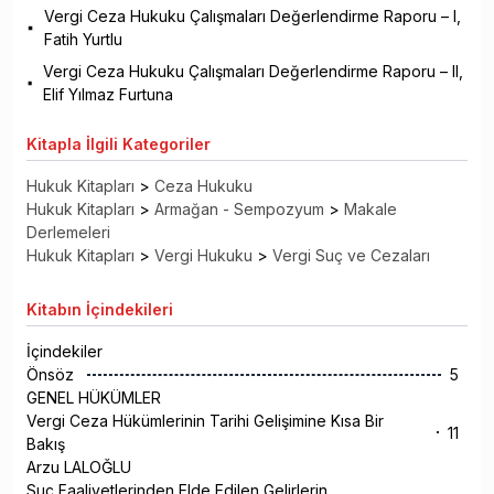
Vergi Ceza Hukuku Çalışmaları Değerlendirme Raporu – I,
Fatih Yurtlu
Vergi Ceza Hukuku Çalışmaları Değerlendirme Raporu – II,
Elif Yılmaz Furtuna
Kitapla
İlgili Kategoriler
Hukuk Kitapları
>
Ceza Hukuku
Hukuk Kitapları
>
Armağan - Sempozyum
>
Makale
Derlemeleri
Hukuk Kitapları
>
Vergi Hukuku
>
Vergi Suç ve Cezaları
Kitabın
İçindekileri
İçindekiler
Önsöz
5
GENEL HÜKÜMLER
Vergi Ceza Hükümlerinin Tarihi Gelişimine Kısa Bir
11
Bakış
Arzu LALOĞLU
Suç Faaliyetlerinden Elde Edilen Gelirlerin