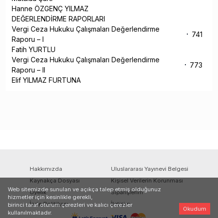
Hanne ÖZGENÇ YILMAZ
DEĞERLENDİRME RAPORLARI
Vergi Ceza Hukuku Çalışmaları Değerlendirme
741
Raporu – I
Fatih YURTLU
Vergi Ceza Hukuku Çalışmaları Değerlendirme
773
Raporu – II
Elif YILMAZ FURTUNA
Hakkımızda
Uluslararası Yayınevi Belgesi
Kaynakça Dosyası
Kişisel Verilerin Korunması
Web sitemizde sunulan ve açıkça talep etmiş olduğunuz
Üyelik
Siparişlerim
hizmetler için kesinlikle gerekli,
İade Politikası
İletişim
birinci taraf oturum çerezleri ve kalıcı çerezler
Okudum
kullanılmaktadır.