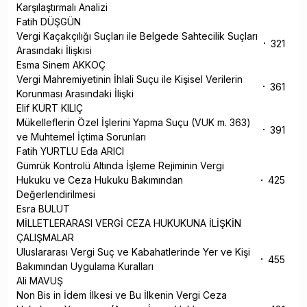
Karşılaştırmalı Analizi
Fatih DÜŞGÜN
Vergi Kaçakçılığı Suçları ile Belgede Sahtecilik Suçları
321
Arasındaki İlişkisi
Esma Sinem AKKOÇ
Vergi Mahremiyetinin İhlali Suçu ile Kişisel Verilerin
361
Korunması Arasındaki İlişki
Elif KURT KILIÇ
Mükelleflerin Özel İşlerini Yapma Suçu (VUK m. 363)
391
ve Muhtemel İçtima Sorunları
Fatih YURTLU Eda ARICI
Gümrük Kontrolü Altında İşleme Rejiminin Vergi
Hukuku ve Ceza Hukuku Bakımından
425
Değerlendirilmesi
Esra BULUT
MİLLETLERARASI VERGİ CEZA HUKUKUNA İLİŞKİN
ÇALIŞMALAR
Uluslararası Vergi Suç ve Kabahatlerinde Yer ve Kişi
455
Bakımından Uygulama Kuralları
Ali MAVUŞ
Non Bis in İdem İlkesi ve Bu İlkenin Vergi Ceza