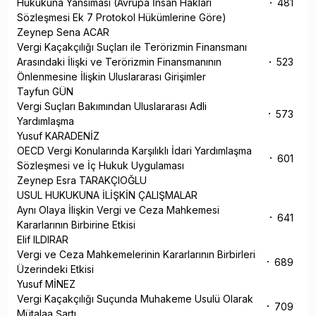
Hukukuna Yansıması (Avrupa İnsan Hakları
481
Sözleşmesi Ek 7 Protokol Hükümlerine Göre)
Zeynep Sena ACAR
Vergi Kaçakçılığı Suçları ile Terörizmin Finansmanı
Arasındaki İlişki ve Terörizmin Finansmanının
523
Önlenmesine İlişkin Uluslararası Girişimler
Tayfun GÜN
Vergi Suçları Bakımından Uluslararası Adli
573
Yardımlaşma
Yusuf KARADENİZ
OECD Vergi Konularında Karşılıklı İdari Yardımlaşma
601
Sözleşmesi ve İç Hukuk Uygulaması
Zeynep Esra TARAKÇIOĞLU
USUL HUKUKUNA İLİŞKİN ÇALIŞMALAR
Aynı Olaya İlişkin Vergi ve Ceza Mahkemesi
641
Kararlarının Birbirine Etkisi
Elif ILDIRAR
Vergi ve Ceza Mahkemelerinin Kararlarının Birbirleri
689
Üzerindeki Etkisi
Yusuf MİNEZ
Vergi Kaçakçılığı Suçunda Muhakeme Usulü Olarak
709
Mütalaa Şartı