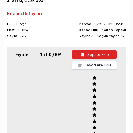
2
. Baskı,
Ocak
2024
Kitabın
Detayları
Dili:
Türkçe
Barkod
:
9789750290558
Ebat:
16x24
Kapak Türü:
Karton Kapaklı
Sayfa
:
812
Yayınevi:
Seçkin Yayıncılık
Fiyatı:
1.700,00
₺
Sepete Ekle
Favorilere Ekle