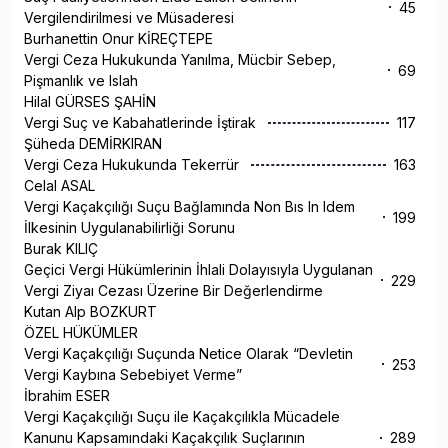
45
Vergilendirilmesi ve Müsaderesi
Burhanettin Onur KİREÇTEPE
Vergi Ceza Hukukunda Yanılma, Mücbir Sebep,
69
Pişmanlık ve Islah
Hilal GÜRSES ŞAHİN
Vergi Suç ve Kabahatlerinde İştirak
117
Şüheda DEMİRKIRAN
Vergi Ceza Hukukunda Tekerrür
163
Celal ASAL
Vergi Kaçakçılığı Suçu Bağlamında Non Bıs In Idem
199
İlkesinin Uygulanabilirliği Sorunu
Burak KILIÇ
Geçici Vergi Hükümlerinin İhlali Dolayısıyla Uygulanan
229
Vergi Ziyaı Cezası Üzerine Bir Değerlendirme
Kutan Alp BOZKURT
ÖZEL HÜKÜMLER
Vergi Kaçakçılığı Suçunda Netice Olarak “Devletin
253
Vergi Kaybına Sebebiyet Verme”
İbrahim ESER
Vergi Kaçakçılığı Suçu ile Kaçakçılıkla Mücadele
Kanunu Kapsamındaki Kaçakçılık Suçlarının
289