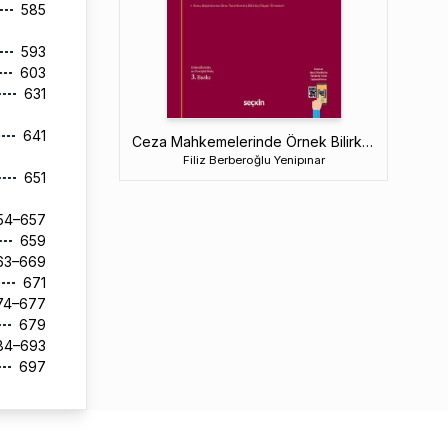
585
593
603
631
641
Ceza Mahkemelerinde Örnek Bilirkişi Raporları
Filiz Berberoğlu Yenipınar
651
54–657
659
63–669
671
74–677
679
84–693
697