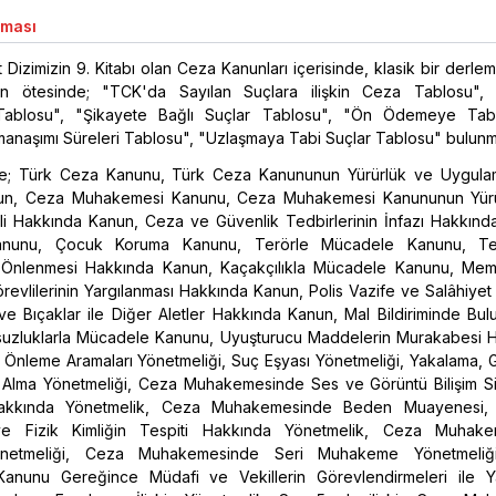
aması
Dizimizin 9. Kitabı olan Ceza Kanunları içerisinde, klasik bir derl
ın ötesinde; "TCK'da Sayılan Suçlara ilişkin Ceza Tablosu", 
ablosu", "Şikayete Bağlı Suçlar Tablosu", "Ön Ödemeye Tabi
anaşımı Süreleri Tablosu", "Uzlaşmaya Tabi Suçlar Tablosu" bulunm
nde; Türk Ceza Kanunu, Türk Ceza Kanununun Yürürlük ve Uygula
un, Ceza Muhakemesi Kanunu, Ceza Muhakemesi Kanununun Yürü
i Hakkında Kanun, Ceza ve Güvenlik Tedbirlerinin İnfazı Hakkınd
anunu, Çocuk Koruma Kanunu, Terörle Mücadele Kanunu, Ter
 Önlenmesi Hakkında Kanun, Kaçakçılıkla Mücadele Kanunu, Mem
evlilerinin Yargılanması Hakkında Kanun, Polis Vazife ve Salâhiyet
r ve Bıçaklar ile Diğer Aletler Hakkında Kanun, Mal Bildiriminde Bul
suzluklarla Mücadele Kanunu, Uyuşturucu Maddelerin Murakabesi 
 Önleme Aramaları Yönetmeliği, Suç Eşyası Yönetmeliği, Yakalama, G
 Alma Yönetmeliği, Ceza Muhakemesinde Ses ve Görüntü Bilişim Si
 Hakkında Yönetmelik, Ceza Muhakemesinde Beden Muayenesi, 
ve Fizik Kimliğin Tespiti Hakkında Yönetmelik, Ceza Muhake
önetmeliği, Ceza Muhakemesinde Seri Muhakeme Yönetmeliğ
anunu Gereğince Müdafi ve Vekillerin Görevlendirmeleri ile Y