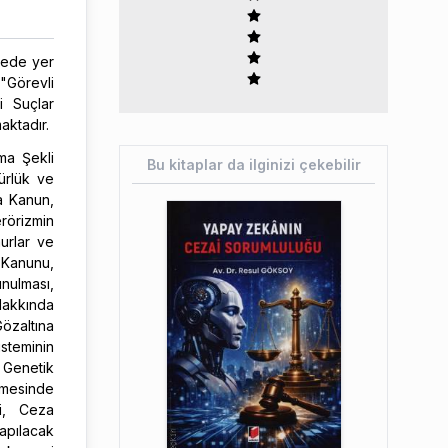
emede yer
"Görevli
 Suçlar
aktadır.
ma Şekli
Bu kitaplar da ilginizi çekebilir
rlük ve
a Kanun,
örizmin
urlar ve
 Kanunu,
unulması,
Hakkında
özaltına
steminin
Genetik
mesinde
i, Ceza
apılacak