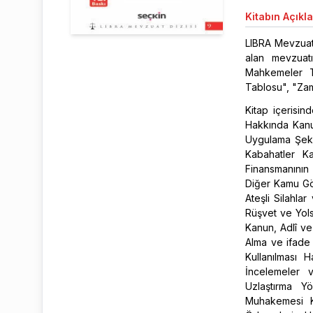
Kitabın
Açıkl
LIBRA Mevzuat 
alan mevzuat
Mahkemeler T
Tablosu", "Zam
Kitap içerisi
Hakkında Kan
Uygulama Şekl
Kabahatler K
Finansmanının
Diğer Kamu Gör
Ateşli Silahla
Rüşvet ve Yol
Kanun, Adlî ve
Alma ve ifade
Kullanılması
İncelemeler 
Uzlaştırma Y
Muhakemesi K