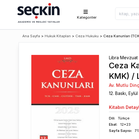
Kategoriler
Ana Sayfa
>
Hukuk Kitapları
>
Ceza Hukuku
>
Ceza Kanunları (TC
Libra Mevzuat 
Ceza Ka
KMK) /
Av. Mutlu Din
12
. Baskı,
Eylül
Kitabın
Detayl
Dili:
Türkçe
Ebat:
12x23
Sayfa
Sayısı
:
71