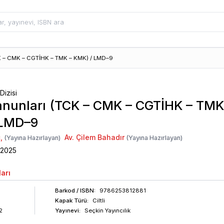
K – CMK – CGTİHK – TMK – KMK) / LMD–9
Dizisi
nunları (TCK – CMK – CGTİHK – TMK
 LMD–9
ç
,
Av. Çilem Bahadır
(Yayına Hazırlayan)
(Yayına Hazırlayan)
2025
arı
Barkod
/ ISBN
:
9786253812881
Kapak Türü:
Ciltli
2
Yayınevi:
Seçkin Yayıncılık