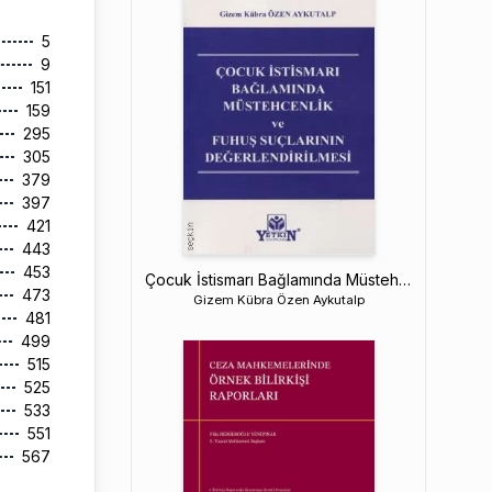
5
9
151
159
295
305
379
397
421
443
453
Çocuk İstismarı Bağlamında Müstehcenlik ve Fuhuş Suçlarının Değerlendirilmesi
473
Gizem Kübra Özen Aykutalp
481
499
515
525
533
551
567