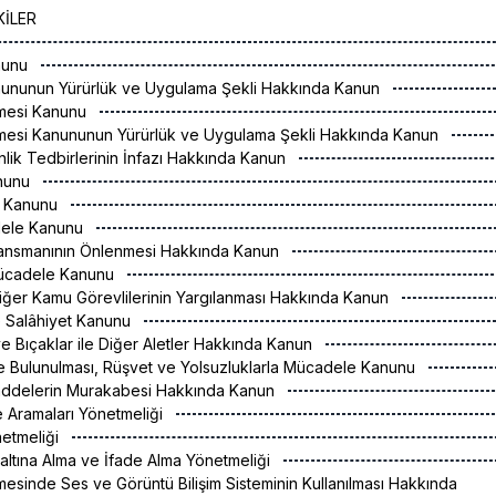
KİLER
nunu
ununun Yürürlük ve Uygulama Şekli Hakkında Kanun
mesi Kanunu
si Kanununun Yürürlük ve Uygulama Şekli Hakkında Kanun
ik Tedbirlerinin İnfazı Hakkında Kanun
anunu
 Kanunu
dele Kanunu
nansmanının Önlenmesi Hakkında Kanun
Mücadele Kanunu
iğer Kamu Görevlilerinin Yargılanması Hakkında Kanun
e Salâhiyet Kanunu
 ve Bıçaklar ile Diğer Aletler Hakkında Kanun
de Bulunulması, Rüşvet ve Yolsuzluklarla Mücadele Kanunu
ddelerin Murakabesi Hakkında Kanun
 Aramaları Yönetmeliği
netmeliği
ltına Alma ve İfade Alma Yönetmeliği
inde Ses ve Görüntü Bilişim Sisteminin Kullanılması Hakkında