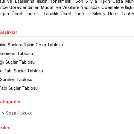
ul ve Esaslarına İlişkin Yönetmelik, Son 5 yıla ilişkin Ceza Mu
ce Görevlendirilen Müdafi ve Vekillere Yapılacak Ödemelere İlişkin
sgari Ücret Tarifesi, Tanıklık Ücret Tarifesi, Bilirkişi Ücret Tarif
aşlıkları
lan Suçlara İlişkin Ceza Tablosu
hkemeler Tablosu
ğlı Suçlar Tablosu
 Tabi Suçlar Tablosu
Süreleri Tablosu
abi Suçlar Tablosu
Kategoriler
ı
>
Ceza Hukuku
kileri