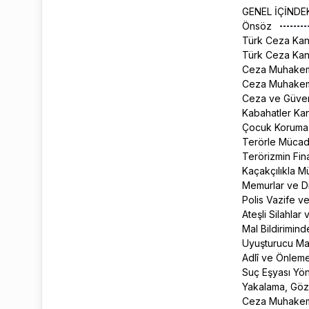
GENEL İÇİNDE
Önsöz
Türk Ceza Ka
Türk Ceza Kan
Ceza Muhake
Ceza Muhakeme
Ceza ve Güvenl
Kabahatler K
Çocuk Koruma
Terörle Müca
Terörizmin Fi
Kaçakçılıkla 
Memurlar ve D
Polis Vazife v
Ateşli Silahlar
Mal Bildirimin
Uyuşturucu Ma
Adlî ve Önleme
Suç Eşyası Yö
Yakalama, Göza
Ceza Muhakemes