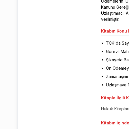
Ödemelerin Us
Kanunu Gereğin
Uzlaştırmacı A
verilmiştir.
Kitabın
Konu B
TCK'da Sayı
Görevli Ma
Şikayete Ba
Ön Ödemeye
Zamanaşımı 
Uzlaşmaya T
Kitapla
İlgili 
Hukuk Kitaplar
Kitabın
İçinde