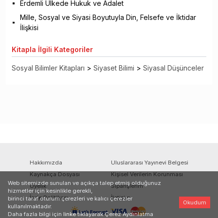
Erdemli Ülkede Hukuk ve Adalet
Mille, Sosyal ve Siyasi Boyutuyla Din, Felsefe ve İktidar
İlişkisi
Kitapla
İlgili Kategoriler
Sosyal Bilimler Kitapları
>
Siyaset Bilimi
>
Siyasal Düşünceler
Hakkımızda
Uluslararası Yayınevi Belgesi
Kaynakça Dosyası
Kişisel Verilerin Korunması
Web sitemizde sunulan ve açıkça talep etmiş olduğunuz
Üyelik
Siparişlerim
hizmetler için kesinlikle gerekli,
İade Politikası
İletişim
birinci taraf oturum çerezleri ve kalıcı çerezler
Okudum
kullanılmaktadır.
Daha fazla bilgi için
linke
tıklayarak Çerez Aydınlatma