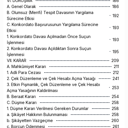
VI. DURUŞMA
186
A. Genel Olarak
186
B. Olumsuz (Menfi) Tespit Davasının Yargılama
192
Sürecine Etkisi
C. Konkordato Başvurusunun Yargılama Sürecine
193
Etkisi
1. Konkordato Davası Açılmadan Önce Suçun
193
İşlenmesi
2. Konkordato Davası Açıldıktan Sonra Suçun
195
İşlenmesi
VII. KARAR
209
A. Mahkûmiyet Kararı
211
1. Adli Para Cezası
212
2. Çek Düzenleme ve Çek Hesabı Açma Yasağı
241
3. Etkin Pişmanlık, Çek Düzenleme ve Çek Hesabı
253
Açma Yasağının Kaldırılması
B. Beraat Kararı
254
C. Düşme Kararı
258
1. Düşme Kararı Verilmesi Gereken Durumlar
258
a. Şikâyet Hakkının Bulunmaması
258
b. Şikâyetten Vazgeçme
260
c. Borcun Ödenmesi
261