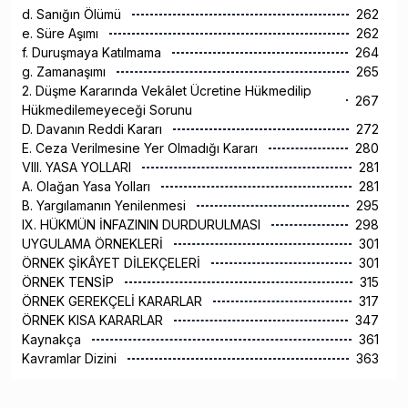
d. Sanığın Ölümü
262
e. Süre Aşımı
262
f. Duruşmaya Katılmama
264
g. Zamanaşımı
265
2. Düşme Kararında Vekâlet Ücretine Hükmedilip
267
Hükmedilemeyeceği Sorunu
D. Davanın Reddi Kararı
272
E. Ceza Verilmesine Yer Olmadığı Kararı
280
VIII. YASA YOLLARI
281
A. Olağan Yasa Yolları
281
B. Yargılamanın Yenilenmesi
295
IX. HÜKMÜN İNFAZININ DURDURULMASI
298
UYGULAMA ÖRNEKLERİ
301
ÖRNEK ŞİKÂYET DİLEKÇELERİ
301
ÖRNEK TENSİP
315
ÖRNEK GEREKÇELİ KARARLAR
317
ÖRNEK KISA KARARLAR
347
Kaynakça
361
Kavramlar Dizini
363