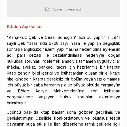
Baskısı tükenmiştir.
Kitabın
Açıklaması
"Karşılıksız Çek ve Cezai Sonuçları" adlı bu yapıtımız 5941
sayılı Çek Yasası'nda 6728 sayılı Yasa ile yapılan değişiklik
sonrası karşılıksızdır işlemi yapılmasına neden olma eyleminin
adli para cezası ile cezalandırılması nedeniyle doğan
hukuksal sorunları irdelemek amacıyla tamamen uygulayıcılar
(hâkim, avukat, bankacı, tacir) için hazırlanmış bir kitaptır.
Kitap zengin bilgi içeriği ve içtihatlardan oluşan bir el kitabı
niteliğindedir. Kitapta gereksiz bir bölüm veya yazı olmaması
için büyük bir çaba harcanmış olup büyük ölçüde Yargıtay'ın
ve Bölge Adliye Mahkemeleri'nin son içtihatları
çerçevesinde yaşayan hukuk sorunları aktarılmaya
çalışılmıştır.
Üçüncü baskıda kitap baştan sona gözden geçirilmiş ve
genişletilmiştir. Özellikle konkordatonun ve olumsuz tespit
davasının suça etkisi ile ileri düzenleme tarihli çeklerle ilgili