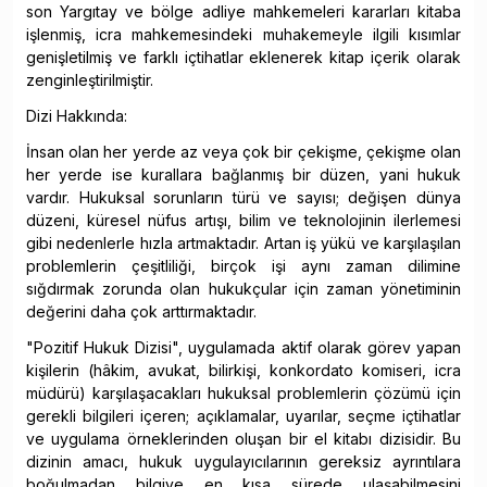
son Yargıtay ve bölge adliye mahkemeleri kararları kitaba
işlenmiş, icra mahkemesindeki muhakemeyle ilgili kısımlar
genişletilmiş ve farklı içtihatlar eklenerek kitap içerik olarak
zenginleştirilmiştir.
Dizi Hakkında:
İnsan olan her yerde az veya çok bir çekişme, çekişme olan
her yerde ise kurallara bağlanmış bir düzen, yani hukuk
vardır. Hukuksal sorunların türü ve sayısı; değişen dünya
düzeni, küresel nüfus artışı, bilim ve teknolojinin ilerlemesi
gibi nedenlerle hızla artmaktadır. Artan iş yükü ve karşılaşılan
problemlerin çeşitliliği, birçok işi aynı zaman dilimine
sığdırmak zorunda olan hukukçular için zaman yönetiminin
değerini daha çok arttırmaktadır.
"Pozitif Hukuk Dizisi", uygulamada aktif olarak görev yapan
kişilerin (hâkim, avukat, bilirkişi, konkordato komiseri, icra
müdürü) karşılaşacakları hukuksal problemlerin çözümü için
gerekli bilgileri içeren; açıklamalar, uyarılar, seçme içtihatlar
ve uygulama örneklerinden oluşan bir el kitabı dizisidir. Bu
dizinin amacı, hukuk uygulayıcılarının gereksiz ayrıntılara
boğulmadan bilgiye en kısa sürede ulaşabilmesini