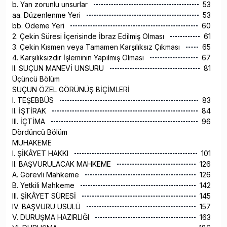
b. Yan zorunlu unsurlar
53
aa. Düzenlenme Yeri
53
bb. Ödeme Yeri
60
2. Çekin Süresi İçerisinde İbraz Edilmiş Olması
61
3. Çekin Kısmen veya Tamamen Karşılıksız Çıkması
65
4. Karşılıksızdır İşleminin Yapılmış Olması
67
II. SUÇUN MANEVİ UNSURU
81
Üçüncü Bölüm
SUÇUN ÖZEL GÖRÜNÜŞ BİÇİMLERİ
I. TEŞEBBÜS
83
II. İŞTİRAK
84
III. İÇTİMA
96
Dördüncü Bölüm
MUHAKEME
I. ŞİKÂYET HAKKI
101
II. BAŞVURULACAK MAHKEME
126
A. Görevli Mahkeme
126
B. Yetkili Mahkeme
142
III. ŞİKÂYET SÜRESİ
145
IV. BAŞVURU USULÜ
157
V. DURUŞMA HAZIRLIĞI
163