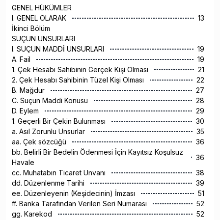
GENEL HÜKÜMLER
I. GENEL OLARAK
13
İkinci Bölüm
SUÇUN UNSURLARI
I. SUÇUN MADDİ UNSURLARI
19
A. Fail
19
1. Çek Hesabı Sahibinin Gerçek Kişi Olması
21
2. Çek Hesabı Sahibinin Tüzel Kişi Olması
22
B. Mağdur
27
C. Suçun Maddi Konusu
28
D. Eylem
29
1. Geçerli Bir Çekin Bulunması
30
a. Asıl Zorunlu Unsurlar
35
aa. Çek sözcüğü
36
bb. Belirli Bir Bedelin Ödenmesi İçin Kayıtsız Koşulsuz
36
Havale
cc. Muhatabın Ticaret Unvanı
38
dd. Düzenlenme Tarihi
39
ee. Düzenleyenin (Keşidecinin) İmzası
51
ff. Banka Tarafından Verilen Seri Numarası
52
gg. Karekod
52