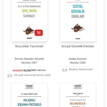
Borç İnkâr Tazminatı
Sosyal Güvenlik Davaları
Bevran Bahadır Akyürek
Andaç Esemen
Haziran
2021
Haziran
2022
Baskısı tükenmiştir.
890,00
₺
130,00
₺
(%
85
indirim)
24 saat içerisinde temin edilir.