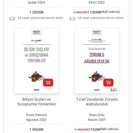
Şubat
2024
Ekim
2022
1.220,00
₺
1.400,00
₺
1.120,00
₺
(%
20
indirim)
24 saat içerisinde temin edilir.
24 saat içerisinde temin edilir.
Bilişim Suçları ve
Ticarî Davalarda Zorunlu
Soruşturma Yöntemleri
Arabuluculuk
Ömer Demirci
İlhan Dinç
Ağustos
2022
Kasım
2021
1.350,00
₺
1.360,00
₺
115,00
₺
(%
92
indirim)