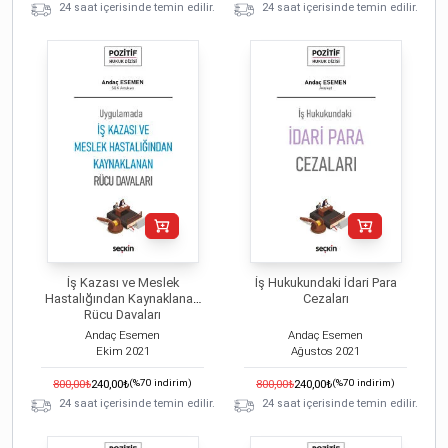
24 saat içerisinde temin edilir.
24 saat içerisinde temin edilir.
İş Kazası ve Meslek
İş Hukukundaki İdari Para
Hastalığından Kaynaklanan
Cezaları
Rücu Davaları
Andaç Esemen
Andaç Esemen
Ekim
2021
Ağustos
2021
800,00
₺
240,00
₺
(%
70
indirim)
800,00
₺
240,00
₺
(%
70
indirim)
24 saat içerisinde temin edilir.
24 saat içerisinde temin edilir.