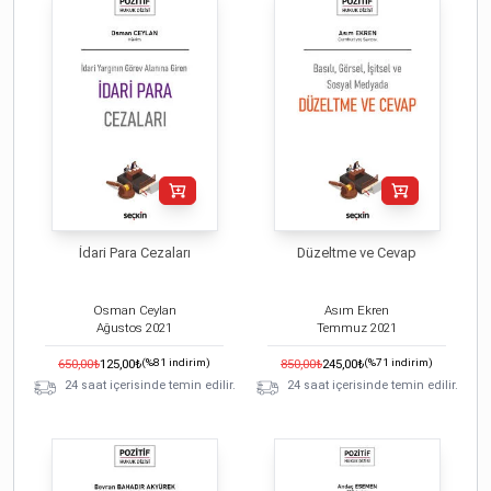
İdari Para Cezaları
Düzeltme ve Cevap
Osman Ceylan
Asım Ekren
Ağustos
2021
Temmuz
2021
650,00
₺
125,00
₺
(%
81
indirim)
850,00
₺
245,00
₺
(%
71
indirim)
24 saat içerisinde temin edilir.
24 saat içerisinde temin edilir.