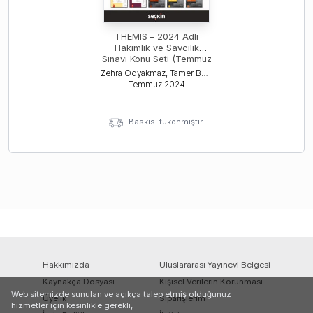
THEMIS – 2024 Adli
Hakimlik ve Savcılık
Sınavı Konu Seti (Temmuz
2024)
Zehra Odyakmaz, Tamer Bozkurt, İsmail Ercan
Temmuz
2024
Baskısı tükenmiştir.
Hakkımızda
Uluslararası Yayınevi Belgesi
Kaynakça Dosyası
Kişisel Verilerin Korunması
Web sitemizde sunulan ve açıkça talep etmiş olduğunuz
Üyelik
Siparişlerim
hizmetler için kesinlikle gerekli,