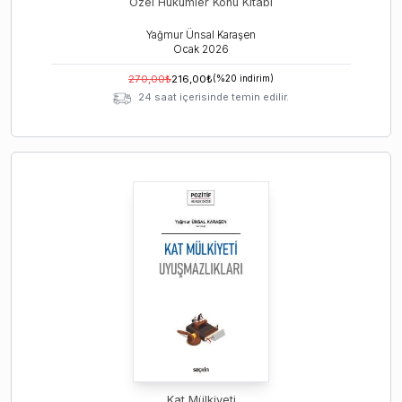
Özel Hükümler Konu Kitabı
Yağmur Ünsal Karaşen
Ocak
2026
270,00
₺
216,00
₺
(%
20
indirim)
24 saat içerisinde temin edilir.
Kat Mülkiyeti