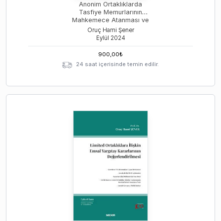
Anonim Ortaklıklarda
Tasfiye Memurlarının
Mahkemece Atanması ve
Azli
Oruç Hami Şener
Eylül
2024
900,00
₺
24 saat içerisinde temin edilir.