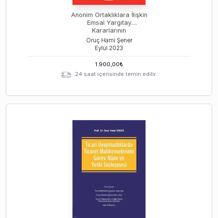
Anonim Ortaklıklara İlişkin
Emsal Yargıtay
Kararlarının
Değerlendirilmesi
Oruç Hami Şener
Eylül
2023
1.900,00
₺
24 saat içerisinde temin edilir.