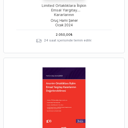
Limited Ortaklıklara İlişkin
Emsal Yargıtay
Kararlarının
Değerlendirilmesi
Oruç Hami Şener
Ocak
2024
2.050,00
₺
24 saat içerisinde temin edilir.