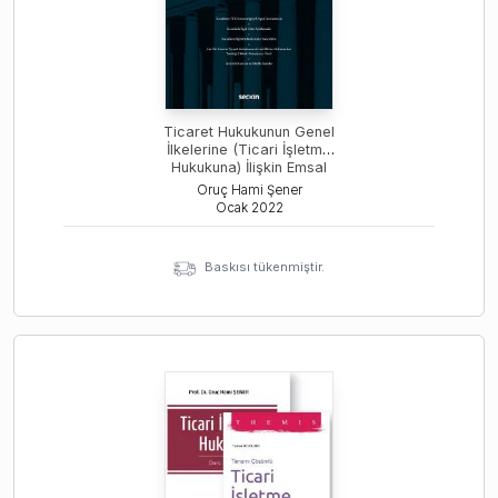
Ticaret Hukukunun Genel
İlkelerine (Ticari İşletme
Hukukuna) İlişkin Emsal
Yargıtay Kararlarının
Oruç Hami Şener
Değerlendirilmesi
Ocak
2022
Baskısı tükenmiştir.