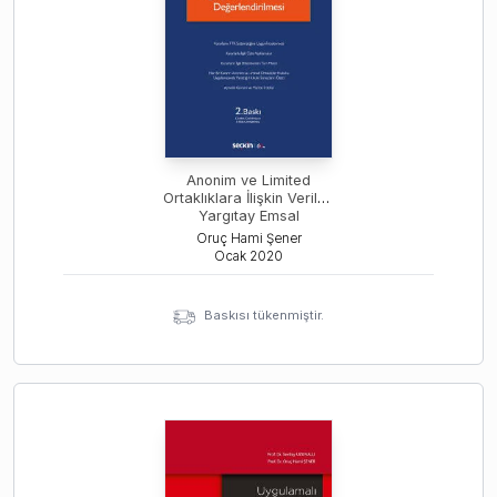
Anonim ve Limited
Ortaklıklara İlişkin Verilen
Yargıtay Emsal
Kararlarının
Oruç Hami Şener
Değerlendirilmesi
Ocak
2020
Baskısı tükenmiştir.