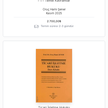
– 1 – Temel Kavramlar
Oruç Hami Şener
Kasım
2025
2.700,00
₺
Temin süresi 2-3 gündür.
Ticari İşletme Hukuku