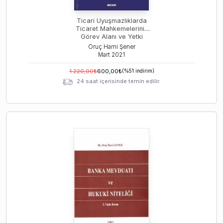
Ticari Uyuşmazlıklarda
Ticaret Mahkemelerinin
Görev Alanı ve Yetki
Sözleşmesi
Oruç Hami Şener
Mart
2021
1.220,00
₺
600,00
₺
(%
51
indirim)
24 saat içerisinde temin edilir.