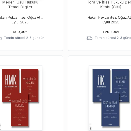
Medeni Usul Hukuku
İcra ve İflas Hukuku De
Temel Bilgiler
Kitabı (Ciltli)
Hakan Pekcanıtez, Oğuz Atalay, Muhammet Özekes
Eylül
2025
Eylül
2025
600,00
₺
1.200,00
₺
Temin süresi 2-3 gündür.
Temin süresi 2-3 günd