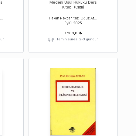
rs
Medeni Usul Hukuku Ders
Kitabı (Ciltli)
Hakan Pekcanıtez, Oğuz Atalay, Meral Sungurtekin Özkan
Hakan Pekcanıtez, Oğuz Atalay, Muhammet Özekes
Eylül
2025
1.200,00
₺
ür.
Temin süresi 2-3 gündür.