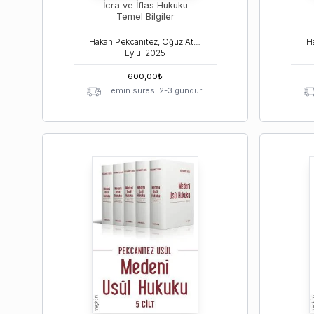
İcra ve İflas Hukuku
Temel Bilgiler
Hakan Pekcanıtez, Oğuz Atalay, Muhammet Özekes
Eylül
2025
600,00
₺
Temin süresi 2-3 gündür.