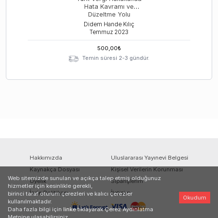
Hata Kavramı ve
Düzeltme Yolu
Didem Hande Kılıç
Temmuz
2023
500,00
₺
Temin süresi 2-3 gündür.
Hakkımızda
Uluslararası Yayınevi Belgesi
Kaynakça Dosyası
Kişisel Verilerin Korunması
Web sitemizde sunulan ve açıkça talep etmiş olduğunuz
Üyelik
Siparişlerim
hizmetler için kesinlikle gerekli,
İade Politikası
İletişim
birinci taraf oturum çerezleri ve kalıcı çerezler
Okudum
kullanılmaktadır.
Daha fazla bilgi için
linke
tıklayarak Çerez Aydınlatma
Metnine ulaşabilirsiniz.