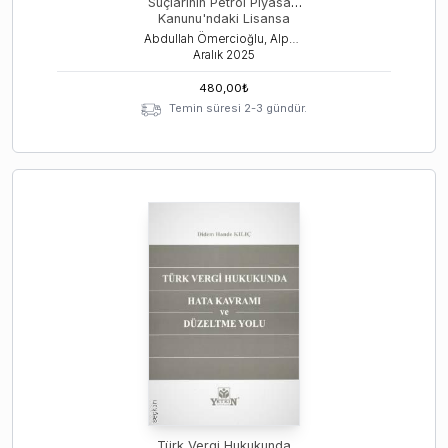
Suçlarının Petrol Piyasası
Kanunu'ndaki Lisansa
Tabi İşlemler Üzerindeki
Abdullah Ömercioğlu, Alper Taşar, Didem Hande Kılıç
Etkileri
Aralık
2025
480,00
₺
Temin süresi 2-3 gündür.
Türk Vergi Hukukunda