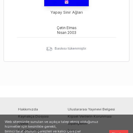
Yapay Sinir Ağları
Çetin Elmas
Nisan
2003
Baskısı tükenmiştir.
Hakkımızda
Uluslararası Yayınevi Belgesi
Kaynakça Dosyası
Kişisel Verilerin Korunması
Web sitemizde sunulan ve açıkça talep etmiş olduğunuz
Üyelik
Siparişlerim
hizmetler için kesinlikle gerekli,
İade Politikası
İletişim
birinci taraf oturum çerezleri ve kalıcı çerezler