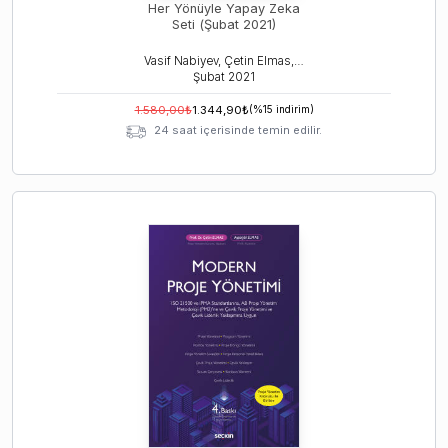
Her Yönüyle Yapay Zeka
Seti (Şubat 2021)
Vasif Nabiyev, Çetin Elmas, Emrah Aydemir
Şubat
2021
1.580,00
₺
1.344,90
₺
(%
15
indirim)
24 saat içerisinde temin edilir.