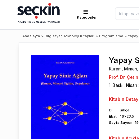
Kategoriler
Ana Sayfa
>
Bilgisayar, Teknoloji Kitapları
>
Programlama
>
Yapay
Yapay Si
Kuram, Mimari
Prof. Dr. Çeti
1
. Baskı,
Nisan
Kitabın
Detayl
Dili:
Türkçe
Ebat:
16x23.5
Sayfa
Sayısı
:
19
Kitabın
Açıkl