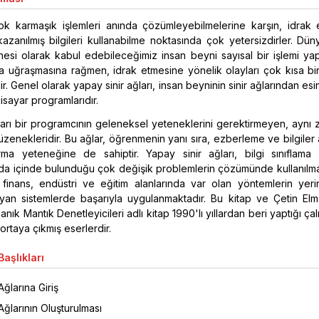
 çok karmaşık işlemleri anında çözümleyebilmelerine karşın, idrak
azanılmış bilgileri kullanabilme noktasında çok yetersizdirler. Dü
esi olarak kabul edebileceğimiz insan beyni sayısal bir işlemi ya
ca uğraşmasına rağmen, idrak etmesine yönelik olayları çok kısa bi
. Genel olarak yapay sinir ağları, insan beyninin sinir ağlarından es
lgisayar programlarıdır.
ları bir programcının geleneksel yeteneklerini gerektirmeyen, aynı
zenekleridir. Bu ağlar, öğrenmenin yanı sıra, ezberleme ve bilgiler
turma yeteneğine de sahiptir. Yapay sinir ağları, bilgi sınıflama 
da içinde bulunduğu çok değişik problemlerin çözümünde kullanılma
, finans, endüstri ve eğitim alanlarında var olan yöntemlerin yer
yan sistemlerde başarıyla uygulanmaktadır. Bu kitap ve Çetin Elma
lanık Mantık Denetleyicileri adlı kitap 1990'lı yıllardan beri yaptığı çal
ortaya çıkmış eserlerdir.
aşlıkları
Ağlarına Giriş
Ağlarının Oluşturulması