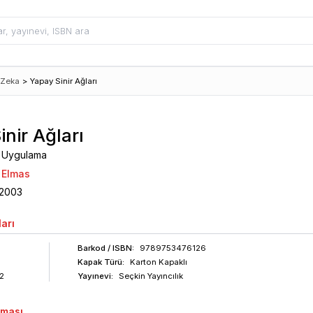
 Zeka
>
Yapay Sinir Ağları
nir Ağları
, Uygulama
n Elmas
2003
arı
Barkod
/ ISBN
:
9789753476126
Kapak Türü:
Karton Kapaklı
2
Yayınevi:
Seçkin Yayıncılık
aması