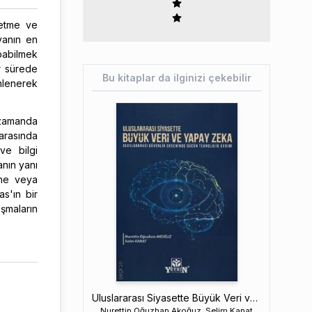
 etme ve
nyanın en
pabilmek
r sürede
Bu kitaplar da ilginizi çekebilir
inlenerek
 zamanda
 arasında
ve bilgi
nın yanı
ine veya
s'ın bir
ışmaların
Uluslararası Siyasette Büyük Veri ve Yapay Zekâ
Nurettin Oğuzhan Akoğuz, Selim Kanat