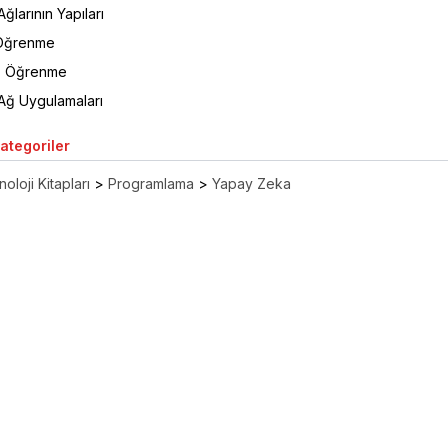
ğlarının Yapıları
 Öğrenme
z Öğrenme
 Ağ Uygulamaları
Kategoriler
oloji Kitapları
>
Programlama
>
Yapay Zeka