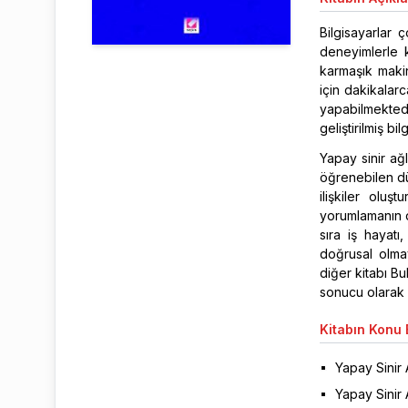
Bilgisayarlar
deneyimlerle k
karmaşık makin
için dakikalar
yapabilmektedir
geliştirilmiş bi
Yapay sinir ağ
öğrenebilen dü
ilişkiler oluş
yorumlamanın 
sıra iş hayatı
doğrusal olma
diğer kitabı Bu
sonucu olarak 
Kitabın
Konu B
Yapay Sinir 
Yapay Sinir 