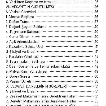
4. Vasilikten Kaçınma ve İtiraz
35
VIII. VESAYETİN YÜRÜTÜLMESİ
36
A. Vasinin Görevleri
36
1. Göreve Başlama
36
2. Defter Tutma
37
3. Değerli Şeyleri Saklama
40
4. Taşınırların Satılması
40
a. Genel Olarak
40
b. Açık Artırmada Usul
40
c. Pazarlıkta Satışta Usul
41
d. Şikâyet ve İtiraz
41
5. Paraların Yatırılması
42
6. Taşınmazların Satılması
42
7. Özen Gösterme ve Temsil Yükümlülüğü
43
8. Malvarlığının Yönetilmesi
49
B. Görev Süresi
50
C. Vasinin Ücreti
50
IX. VESAYET DAİRELERİNİN GÖREVLERİ
51
A. Şikâyet ve İtiraz
51
B. Vesayet Makamının İznini Gerektiren Haller
51
C. Denetim Makamının İznini Gerektiren Haller
55