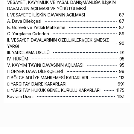
VESAYET, KAYYIMLIK VE YASAL DANIŞMANLIĞA İLİŞKİN
DAVALARIN AÇILMASI VE YÜRÜTÜLMESİ
I. VESAYETE İLİŞKİN DAVANIN AÇILMASI
87
A. Dava Dilekçesi
87
B. Görevli ve Yetkili Mahkeme
87
C. Yargılama Giderleri
89
II. VESAYET DAVALARININ ÖZELLİKLERİ/ÇEKİŞMESİZ
90
YARGI
III. YARGILAMA USULÜ
91
IV. HÜKÜM
95
V. KAYYIM TAYİNİ DAVASININ AÇILMASI
95
 ÖRNEK DAVA DİLEKÇELERİ
99
 BÖLGE ADLİYE MAHKEMESİ KARARLARI
113
 YARGITAY DAİRE KARARLARI
691
 YARGITAY HUKUK GENEL KURULU KARARLARI
1175
Kavram Dizini
1181