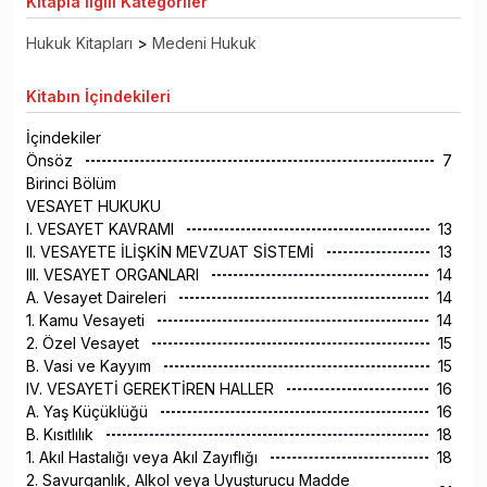
Kitapla
İlgili Kategoriler
Hukuk Kitapları
>
Medeni Hukuk
Kitabın
İçindekileri
İçindekiler
Önsöz
7
Birinci Bölüm
VESAYET HUKUKU
I. VESAYET KAVRAMI
13
II. VESAYETE İLİŞKİN MEVZUAT SİSTEMİ
13
III. VESAYET ORGANLARI
14
A. Vesayet Daireleri
14
1. Kamu Vesayeti
14
2. Özel Vesayet
15
B. Vasi ve Kayyım
15
IV. VESAYETİ GEREKTİREN HALLER
16
A. Yaş Küçüklüğü
16
B. Kısıtlılık
18
1. Akıl Hastalığı veya Akıl Zayıflığı
18
2. Savurganlık, Alkol veya Uyuşturucu Madde