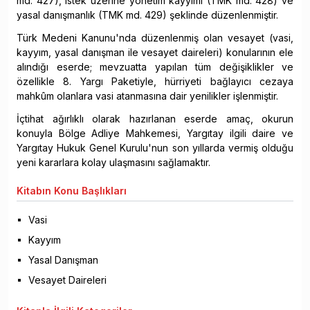
md. 427), istek üzerine yönetim kayyımı (TMK md. 428) ve
yasal danışmanlık (TMK md. 429) şeklinde düzenlenmiştir.
Türk Medeni Kanunu'nda düzenlenmiş olan vesayet (vasi,
kayyım, yasal danışman ile vesayet daireleri) konularının ele
alındığı eserde; mevzuatta yapılan tüm değişiklikler ve
özellikle 8. Yargı Paketiyle, hürriyeti bağlayıcı cezaya
mahkûm olanlara vasi atanmasına dair yenilikler işlenmiştir.
İçtihat ağırlıklı olarak hazırlanan eserde amaç, okurun
konuyla Bölge Adliye Mahkemesi, Yargıtay ilgili daire ve
Yargıtay Hukuk Genel Kurulu'nun son yıllarda vermiş olduğu
yeni kararlara kolay ulaşmasını sağlamaktır.
Kitabın
Konu Başlıkları
Vasi
Kayyım
Yasal Danışman
Vesayet Daireleri