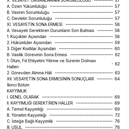
X. VESAYET ORGANLARININ SORUMLULUĞU
57
A. Özen Yükümlülüğü
57
B. Vasinin Sorumluluğu
57
C. Devletin Sorumluluğu
57
XI. VESAYETİN SONA ERMESİ
58
A. Vesayeti Gerektiren Durumların Son Bulması
58
1. Küçükler Açısından
58
2. Hükümlüler Açısından
59
3. Diğer Kısıtlılar Açısından
60
B. Vasilik Görevinin Sona Ermesi
62
1. Ölüm, Fiil Ehliyetini Yitirme ve Sürenin Dolması
62
Halleri
2. Görevden Alınma Hâli
63
XII. VESAYETİN SONA ERMESİNİN SONUÇLARI
64
İkinci Bölüm
KAYYIMLIK
I. GENEL OLARAK
69
II. KAYYIMLIĞI GEREKTİREN HALLER
69
A. Temsil Kayyımlığı
69
B. Yönetim Kayyımlığı
72
C. İsteğe Bağlı Kayyımlık
76
III. USUL
76