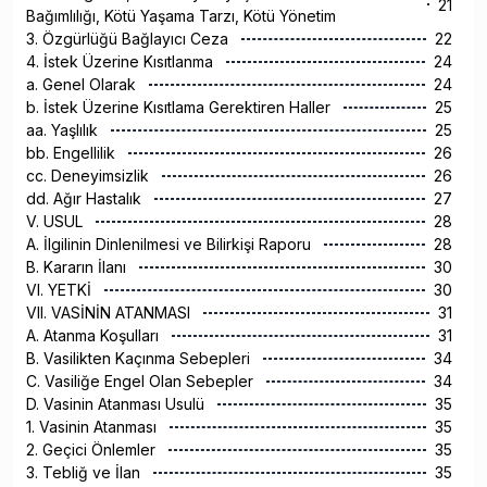
21
Bağımlılığı, Kötü Yaşama Tarzı, Kötü Yönetim
3. Özgürlüğü Bağlayıcı Ceza
22
4. İstek Üzerine Kısıtlanma
24
a. Genel Olarak
24
b. İstek Üzerine Kısıtlama Gerektiren Haller
25
aa. Yaşlılık
25
bb. Engellilik
26
cc. Deneyimsizlik
26
dd. Ağır Hastalık
27
V. USUL
28
A. İlgilinin Dinlenilmesi ve Bilirkişi Raporu
28
B. Kararın İlanı
30
VI. YETKİ
30
VII. VASİNİN ATANMASI
31
A. Atanma Koşulları
31
B. Vasilikten Kaçınma Sebepleri
34
C. Vasiliğe Engel Olan Sebepler
34
D. Vasinin Atanması Usulü
35
1. Vasinin Atanması
35
2. Geçici Önlemler
35
3. Tebliğ ve İlan
35