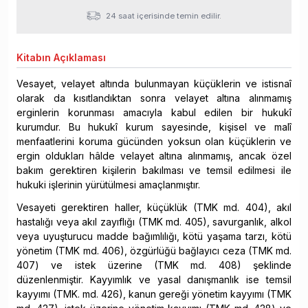
24 saat içerisinde temin edilir.
Kitabın
Açıklaması
Vesayet, velayet altında bulunmayan küçüklerin ve istisnaî
olarak da kısıtlandıktan sonra velayet altına alınmamış
erginlerin korunması amacıyla kabul edilen bir hukukî
kurumdur. Bu hukukî kurum sayesinde, kişisel ve malî
menfaatlerini koruma gücünden yoksun olan küçüklerin ve
ergin oldukları hâlde velayet altına alınmamış, ancak özel
bakım gerektiren kişilerin bakılması ve temsil edilmesi ile
hukuki işlerinin yürütülmesi amaçlanmıştır.
Vesayeti gerektiren haller, küçüklük (TMK md. 404), akıl
hastalığı veya akıl zayıflığı (TMK md. 405), savurganlık, alkol
veya uyuşturucu madde bağımlılığı, kötü yaşama tarzı, kötü
yönetim (TMK md. 406), özgürlüğü bağlayıcı ceza (TMK md.
407) ve istek üzerine (TMK md. 408) şeklinde
düzenlenmiştir. Kayyımlık ve yasal danışmanlık ise temsil
kayyımı (TMK. md. 426), kanun gereği yönetim kayyımı (TMK