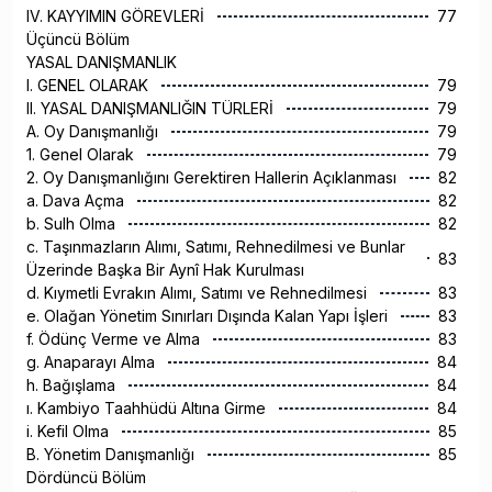
IV. KAYYIMIN GÖREVLERİ
77
Üçüncü Bölüm
YASAL DANIŞMANLIK
I. GENEL OLARAK
79
II. YASAL DANIŞMANLIĞIN TÜRLERİ
79
A. Oy Danışmanlığı
79
1. Genel Olarak
79
2. Oy Danışmanlığını Gerektiren Hallerin Açıklanması
82
a. Dava Açma
82
b. Sulh Olma
82
c. Taşınmazların Alımı, Satımı, Rehnedilmesi ve Bunlar
83
Üzerinde Başka Bir Aynî Hak Kurulması
d. Kıymetli Evrakın Alımı, Satımı ve Rehnedilmesi
83
e. Olağan Yönetim Sınırları Dışında Kalan Yapı İşleri
83
f. Ödünç Verme ve Alma
83
g. Anaparayı Alma
84
h. Bağışlama
84
ı. Kambiyo Taahhüdü Altına Girme
84
i. Kefil Olma
85
B. Yönetim Danışmanlığı
85
Dördüncü Bölüm