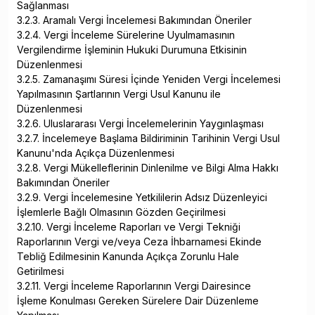
Sağlanması
3.2.3. Aramalı Vergi İncelemesi Bakımından Öneriler
3.2.4. Vergi İnceleme Sürelerine Uyulmamasının
Vergilendirme İşleminin Hukuki Durumuna Etkisinin
Düzenlenmesi
3.2.5. Zamanaşımı Süresi İçinde Yeniden Vergi İncelemesi
Yapılmasının Şartlarının Vergi Usul Kanunu ile
Düzenlenmesi
3.2.6. Uluslararası Vergi İncelemelerinin Yaygınlaşması
3.2.7. İncelemeye Başlama Bildiriminin Tarihinin Vergi Usul
Kanunu'nda Açıkça Düzenlenmesi
3.2.8. Vergi Mükelleflerinin Dinlenilme ve Bilgi Alma Hakkı
Bakımından Öneriler
3.2.9. Vergi İncelemesine Yetkililerin Adsız Düzenleyici
İşlemlerle Bağlı Olmasının Gözden Geçirilmesi
3.2.10. Vergi İnceleme Raporları ve Vergi Tekniği
Raporlarının Vergi ve/veya Ceza İhbarnamesi Ekinde
Tebliğ Edilmesinin Kanunda Açıkça Zorunlu Hale
Getirilmesi
3.2.11. Vergi İnceleme Raporlarının Vergi Dairesince
İşleme Konulması Gereken Sürelere Dair Düzenleme