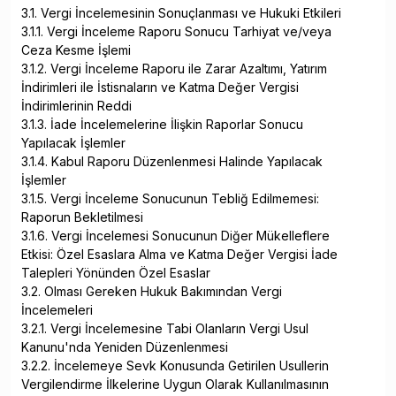
3.1. Vergi İncelemesinin Sonuçlanması ve Hukuki Etkileri
3.1.1. Vergi İnceleme Raporu Sonucu Tarhiyat ve/veya
Ceza Kesme İşlemi
3.1.2. Vergi İnceleme Raporu ile Zarar Azaltımı, Yatırım
İndirimleri ile İstisnaların ve Katma Değer Vergisi
İndirimlerinin Reddi
3.1.3. İade İncelemelerine İlişkin Raporlar Sonucu
Yapılacak İşlemler
3.1.4. Kabul Raporu Düzenlenmesi Halinde Yapılacak
İşlemler
3.1.5. Vergi İnceleme Sonucunun Tebliğ Edilmemesi:
Raporun Bekletilmesi
3.1.6. Vergi İncelemesi Sonucunun Diğer Mükelleflere
Etkisi: Özel Esaslara Alma ve Katma Değer Vergisi İade
Talepleri Yönünden Özel Esaslar
3.2. Olması Gereken Hukuk Bakımından Vergi
İncelemeleri
3.2.1. Vergi İncelemesine Tabi Olanların Vergi Usul
Kanunu'nda Yeniden Düzenlenmesi
3.2.2. İncelemeye Sevk Konusunda Getirilen Usullerin
Vergilendirme İlkelerine Uygun Olarak Kullanılmasının