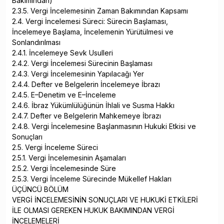
Bakımından)
2.3.5. Vergi İncelemesinin Zaman Bakımından Kapsamı
2.4. Vergi İncelemesi Süreci: Sürecin Başlaması,
İncelemeye Başlama, İncelemenin Yürütülmesi ve
Sonlandırılması
2.4.1. İncelemeye Sevk Usulleri
2.4.2. Vergi İncelemesi Sürecinin Başlaması
2.4.3. Vergi İncelemesinin Yapılacağı Yer
2.4.4. Defter ve Belgelerin İncelemeye İbrazı
2.4.5. E–Denetim ve E–İnceleme
2.4.6. İbraz Yükümlülüğünün İhlali ve Susma Hakkı
2.4.7. Defter ve Belgelerin Mahkemeye İbrazı
2.4.8. Vergi İncelemesine Başlanmasının Hukuki Etkisi ve
Sonuçları
2.5. Vergi İnceleme Süreci
2.5.1. Vergi İncelemesinin Aşamaları
2.5.2. Vergi İncelemesinde Süre
2.5.3. Vergi İnceleme Sürecinde Mükellef Hakları
ÜÇÜNCÜ BÖLÜM
VERGİ İNCELEMESİNİN SONUÇLARI VE HUKUKİ ETKİLERİ
İLE OLMASI GEREKEN HUKUK BAKIMINDAN VERGİ
İNCELEMELERİ