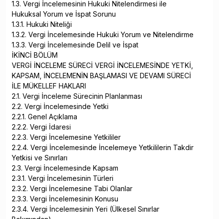
1.3. Vergi İncelemesinin Hukuki Nitelendirmesi ile
Hukuksal Yorum ve İspat Sorunu
1.3.1. Hukuki Niteliği
1.3.2. Vergi İncelemesinde Hukuki Yorum ve Nitelendirme
1.3.3. Vergi İncelemesinde Delil ve İspat
İKİNCİ BÖLÜM
VERGİ İNCELEME SÜRECİ VERGİ İNCELEMESİNDE YETKİ,
KAPSAM, İNCELEMENİN BAŞLAMASI VE DEVAMI SÜRECİ
İLE MÜKELLEF HAKLARI
2.1. Vergi İnceleme Sürecinin Planlanması
2.2. Vergi İncelemesinde Yetki
2.2.1. Genel Açıklama
2.2.2. Vergi İdaresi
2.2.3. Vergi İncelemesine Yetkililer
2.2.4. Vergi İncelemesinde İncelemeye Yetkililerin Takdir
Yetkisi ve Sınırları
2.3. Vergi İncelemesinde Kapsam
2.3.1. Vergi İncelemesinin Türleri
2.3.2. Vergi İncelemesine Tabi Olanlar
2.3.3. Vergi İncelemesinin Konusu
2.3.4. Vergi İncelemesinin Yeri (Ülkesel Sınırlar