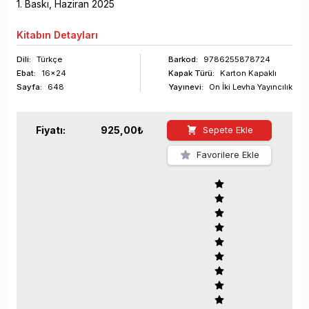
1
. Baskı,
Haziran
2025
Kitabın
Detayları
Dili:
Türkçe
Barkod
:
9786255878724
Ebat:
16x24
Kapak Türü:
Karton Kapaklı
Sayfa
:
648
Yayınevi:
On İki Levha Yayıncılık
Fiyatı:
925,00
₺
Sepete Ekle
Favorilere Ekle