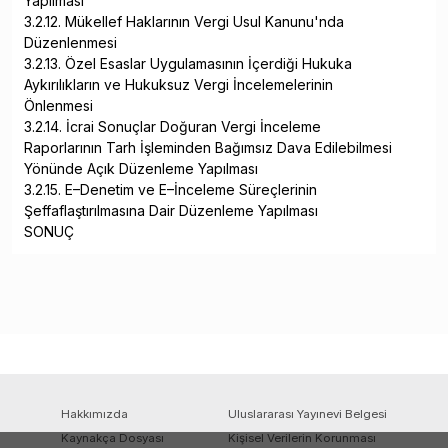
Yapılması
3.2.12. Mükellef Haklarının Vergi Usul Kanunu'nda
Düzenlenmesi
3.2.13. Özel Esaslar Uygulamasının İçerdiği Hukuka
Aykırılıkların ve Hukuksuz Vergi İncelemelerinin
Önlenmesi
3.2.14. İcrai Sonuçlar Doğuran Vergi İnceleme
Raporlarının Tarh İşleminden Bağımsız Dava Edilebilmesi
Yönünde Açık Düzenleme Yapılması
3.2.15. E–Denetim ve E–İnceleme Süreçlerinin
Şeffaflaştırılmasına Dair Düzenleme Yapılması
SONUÇ
Hakkımızda
Uluslararası Yayınevi Belgesi
Kaynakça Dosyası
Kişisel Verilerin Korunması