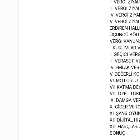
II. VERGİ Zİ
III. VERGİ Zİ
IV. VERGİ Zİ
V. VERGİ ZİY
ERDİREN HAL
ÜÇÜNCÜ BÖ
VERGİ KANUNL
I. KURUMLAR 
II. GEÇİCİ VE
III. VERASET 
IV. EMLAK VER
V. DEĞERLİ K
VI. MOTORLU 
VII. KATMA DE
VIII. ÖZEL TÜ
IX. DAMGA VE
X. GİDER VERG
XI. ŞANS OYU
XII. DİJİTAL 
XIII. HARÇLAR
SONUÇ