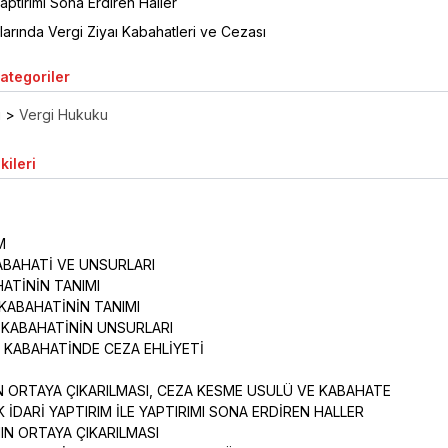
Yaptırımı Sona Erdiren Haller
arında Vergi Ziyaı Kabahatleri ve Cezası
Kategoriler
ı
>
Vergi Hukuku
kileri
ÜM
KABAHATİ VE UNSURLARI
HATİNİN TANIMI
AI KABAHATİNİN TANIMI
YAI KABAHATİNİN UNSURLARI
AI KABAHATİNDE CEZA EHLİYETİ
M
IN ORTAYA ÇIKARILMASI, CEZA KESME USULÜ VE KABAHATE
İDARİ YAPTIRIM İLE YAPTIRIMI SONA ERDİREN HALLER
ININ ORTAYA ÇIKARILMASI