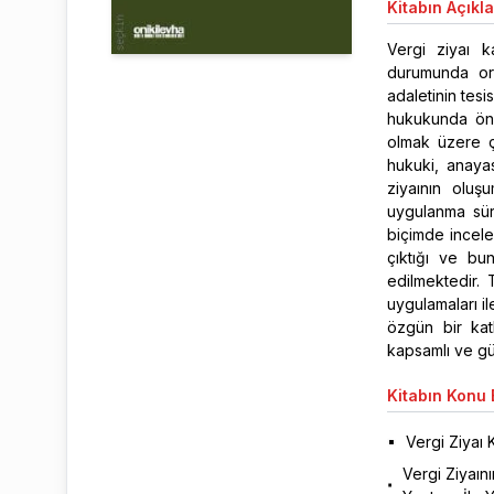
Kitabın
Açıkl
Vergi ziyaı ka
durumunda ort
adaletinin tesi
hukukunda önem
olmak üzere çe
hukuki, anayas
ziyaının oluşu
uygulanma süre
biçimde incelem
çıktığı ve bun
edilmektedir. 
uygulamaları i
özgün bir kat
kapsamlı ve güv
Kitabın
Konu B
Vergi Ziyaı 
Vergi Ziyaın