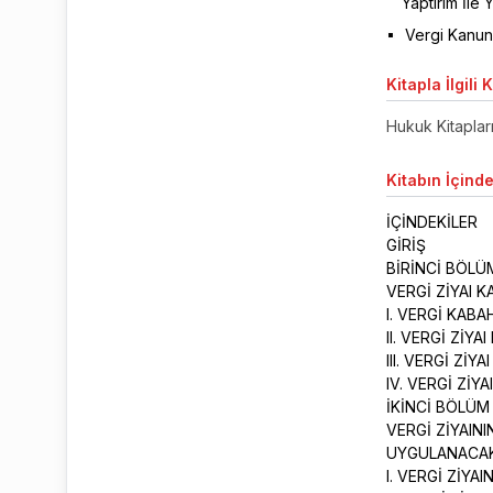
Yaptırım İle 
Vergi Kanunl
Kitapla
İlgili 
Hukuk Kitaplar
Kitabın
İçinde
İÇİNDEKİLER
GİRİŞ
BİRİNCİ BÖL
VERGİ ZİYAI 
I. VERGİ KABA
II. VERGİ ZİY
III. VERGİ Zİ
IV. VERGİ ZİY
İKİNCİ BÖLÜ
VERGİ ZİYAIN
UYGULANACAK 
I. VERGİ ZİYA