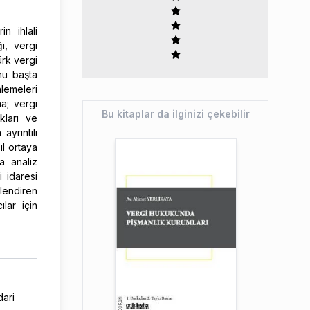
in ihlali
ı, vergi
ürk vergi
nu başta
lemeleri
ma; vergi
Bu kitaplar da ilginizi çekebilir
kları ve
ayrıntılı
ıl ortaya
la analiz
i idaresi
rlendiren
lar için
dari