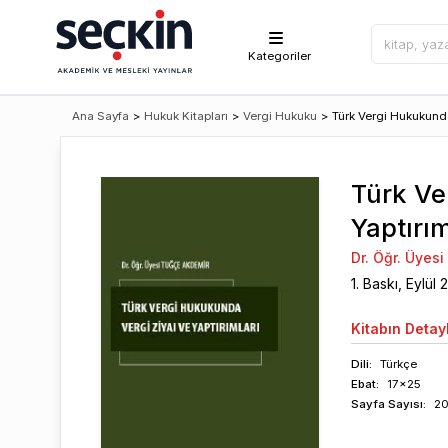
Kategoriler
Ana Sayfa
>
Hukuk Kitapları
>
Vergi Hukuku
>
Türk Vergi Hukukunda 
Türk Ve
Yaptırım
Dr. Öğr. Üyes
1
. Baskı,
Eylül
Kitabın
Detayl
Dili:
Türkçe
Ebat:
17x25
Sayfa
Sayısı
:
2