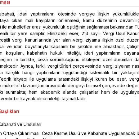
aması
bahati, idari yaptırımların ötesinde vergiye ilişkin yükümlülükler
aya çıkan mali kayıpların önlenmesi, kamu düzeninin devamlılığ
si ile mükellefler arası yükümlülük eşitliğinin sağlanması bakımından T
li bir yere sahiptir. Elinizdeki eser, 213 sayılı Vergi Usul Kanu
şitli vergi kanunlarında yer alan vergi ziyaına ilişkin özel düzen
al ve idari boyutlarıyla kapsamlı bir şekilde ele almaktadır. Çalış
m koşulları, kabahatin hukuki niteliği, idari yaptırımların dayana
çleri ile birlikte, ceza sorumluluğunu etkileyen özel durumları da 
ektedir. Ayrıca, farklı vergi türleri çerçevesinde vergi ziyaının nas
a karşılık hangi yaptırımların uygulandığı sistematik bir yaklaşım
Teorik altyapı ile uygulama arasındaki ilişkiyi kuran bu eser, verg
le mükellef davranışları arasındaki dengeyi bilimsel çerçevede değe
kı sunmakta; hem akademik alanda çalışanlar hem de uygulayıcı
enilir bir kaynak olma niteliği taşımaktadır.
aşlıkları
Kabahati ve Unsurları
ın Ortaya Çıkarılması, Ceza Kesme Usulü ve Kabahate Uygulanacak İ