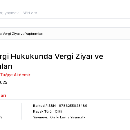
Vergi Ziyaı ve Yaptırımları
rgi Hukukunda Vergi Ziyaı ve
ları
i Tuğçe Akdemir
2025
arı
Barkod
/ ISBN
:
9786255823489
Kapak Türü:
Ciltli
09
Yayınevi:
On İki Levha Yayıncılık