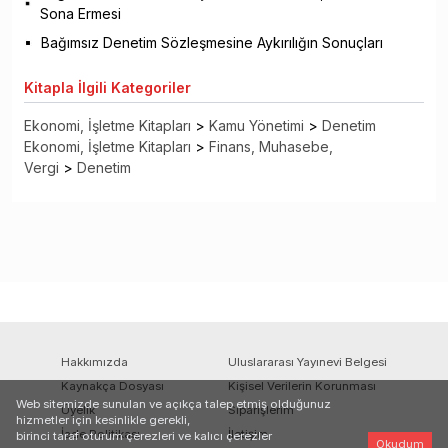
Sona Ermesi
Bağımsız Denetim Sözleşmesine Aykırılığın Sonuçları
Kitapla
İlgili Kategoriler
Ekonomi, İşletme Kitapları
>
Kamu Yönetimi
>
Denetim
Ekonomi, İşletme Kitapları
>
Finans, Muhasebe,
Vergi
>
Denetim
Hakkımızda
Uluslararası Yayınevi Belgesi
Kaynakça Dosyası
Kişisel Verilerin Korunması
Web sitemizde sunulan ve açıkça talep etmiş olduğunuz
Üyelik
Siparişlerim
hizmetler için kesinlikle gerekli,
İade Politikası
İletişim
birinci taraf oturum çerezleri ve kalıcı çerezler
Okudum