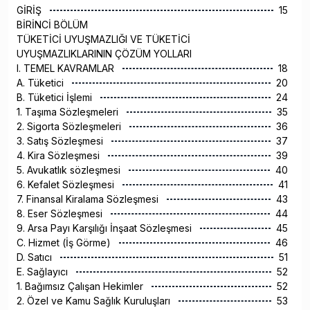
GİRİŞ
15
BİRİNCİ BÖLÜM
TÜKETİCİ UYUŞMAZLIĞI VE TÜKETİCİ
UYUŞMAZLIKLARININ ÇÖZÜM YOLLARI
I. TEMEL KAVRAMLAR
18
A. Tüketici
20
B. Tüketici İşlemi
24
1. Taşıma Sözleşmeleri
35
2. Sigorta Sözleşmeleri
36
3. Satış Sözleşmesi
37
4. Kira Sözleşmesi
39
5. Avukatlık sözleşmesi
40
6. Kefalet Sözleşmesi
41
7. Finansal Kiralama Sözleşmesi
43
8. Eser Sözleşmesi
44
9. Arsa Payı Karşılığı İnşaat Sözleşmesi
45
C. Hizmet (İş Görme)
46
D. Satıcı
51
E. Sağlayıcı
52
1. Bağımsız Çalışan Hekimler
52
2. Özel ve Kamu Sağlık Kuruluşları
53