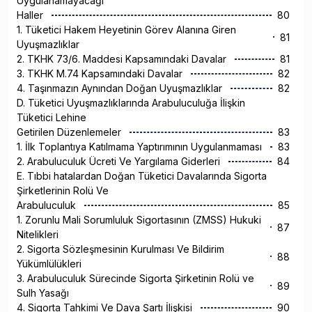
Uygulanamayacağı
Haller
80
1. Tüketici Hakem Heyetinin Görev Alanına Giren
81
Uyuşmazlıklar
2. TKHK 73/6. Maddesi Kapsamındaki Davalar
81
3. TKHK M.74 Kapsamındaki Davalar
82
4. Taşınmazın Aynından Doğan Uyuşmazlıklar
82
D. Tüketici Uyuşmazlıklarında Arabuluculuğa İlişkin
Tüketici Lehine
Getirilen Düzenlemeler
83
1. İlk Toplantıya Katılmama Yaptırımının Uygulanmaması
83
2. Arabuluculuk Ücreti Ve Yargılama Giderleri
84
E. Tıbbi hatalardan Doğan Tüketici Davalarında Sigorta
Şirketlerinin Rolü Ve
Arabuluculuk
85
1. Zorunlu Mali Sorumluluk Sigortasının (ZMSS) Hukuki
87
Nitelikleri
2. Sigorta Sözleşmesinin Kurulması Ve Bildirim
88
Yükümlülükleri
3. Arabuluculuk Sürecinde Sigorta Şirketinin Rolü ve
89
Sulh Yasağı
4. Sigorta Tahkimi Ve Dava Şartı İlişkisi
90