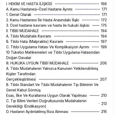
I. HEKİM VE HASTA İLİŞKİSİ
166
A. Kamu Hastanesi–Özel Hastane Ayrımı
171
1. Genel Olarak
171
2. Kamu Hastanesi İle Hasta Arasındaki İlişki
172
3. Özel hastane kavramı ve hasta ile hukuki ilişkisi
175
II. TIBBİ MÜDAHALE
194
A. Tıbbi Müdahale Kavramı
194
B. Tıbbi Hata (Malpraktis) Kavramı
197
C. Tıbbi Uygulama Hatası Ve Komplikasyon Ayrımı
199
10 Tüketici Mahkemeleri ve Tıbbi Uygulama Hatasından
Doğan Davalar
III. HUKUKA UYGUN TIBBİ MÜDAHALE
206
A. Tıbbi Müdahalenin Yalnızca Kanunen Yetkilendirilmiş
Kişiler Tarafından
Gerçekleştirilmesi
207
B. Tıbbi Standart Ve Tıbbi Müdahalenin Tıp Biliminin Ve
Genel Kabul Görmüş
Esas, İlke Ve Kurallarına Uygun Olarak Yapılması
210
C. Tıp Bilimi Verileri Doğrultusunda Müdahalenin
213
Gerekliliği (Endikasyon)
D. Hastanın Aydınlatılmış Rıza Alınması
216