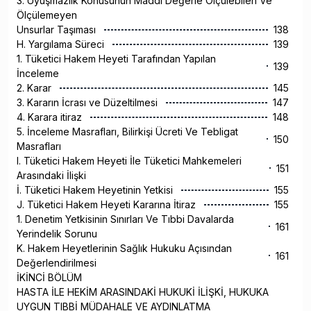
3. Uyuşmazlık Konusunun Maddi Değerle Ölçülebilen Ve
Ölçülemeyen
Unsurlar Taşıması
138
H. Yargılama Süreci
139
1. Tüketici Hakem Heyeti Tarafından Yapılan
139
İnceleme
2. Karar
145
3. Kararın İcrası ve Düzeltilmesi
147
4. Karara itiraz
148
5. İnceleme Masrafları, Bilirkişi Ücreti Ve Tebligat
150
Masrafları
I. Tüketici Hakem Heyeti İle Tüketici Mahkemeleri
151
Arasındaki İlişki
İ. Tüketici Hakem Heyetinin Yetkisi
155
J. Tüketici Hakem Heyeti Kararına İtiraz
155
1. Denetim Yetkisinin Sınırları Ve Tıbbi Davalarda
161
Yerindelik Sorunu
K. Hakem Heyetlerinin Sağlık Hukuku Açısından
161
Değerlendirilmesi
İKİNCİ BÖLÜM
HASTA İLE HEKİM ARASINDAKİ HUKUKİ İLİŞKİ, HUKUKA
UYGUN TIBBİ MÜDAHALE VE AYDINLATMA