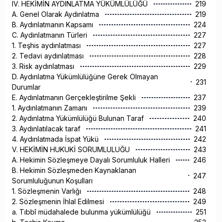
IV. HEKİMİN AYDINLATMA YÜKÜMLÜLÜĞÜ
219
A. Genel Olarak Aydınlatma
219
B. Aydınlatmanın Kapsamı
224
C. Aydınlatmanın Türleri
227
1. Teşhis aydınlatması
227
2. Tedavi aydınlatması
228
3. Risk aydınlatması
229
D. Aydınlatma Yükümlülüğüne Gerek Olmayan
231
Durumlar
E. Aydınlatmanın Gerçekleştirilme Şekli
237
1. Aydınlatmanın Zamanı
239
2. Aydınlatma Yükümlülüğü Bulunan Taraf
240
3. Aydınlatılacak taraf
241
4. Aydınlatmada İspat Yükü
242
V. HEKİMİN HUKUKİ SORUMLULUĞU
243
A. Hekimin Sözleşmeye Dayalı Sorumluluk Halleri
246
B. Hekimin Sözleşmeden Kaynaklanan
247
Sorumluluğunun Koşulları
1. Sözleşmenin Varlığı
248
2. Sözleşmenin İhlal Edilmesi
249
a. Tıbbî müdahalede bulunma yükümlülüğü
251