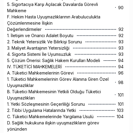
5. Sigortacıya Karşı Açılacak Davalarda Görevli
90
Mahkeme
F. Hekim Hasta Uyuşmazlıklarının Arabuluculukta
Çözümlenmesine İlişkin
Değerlendirmeler
92
1. İletişim ve Onarıcı Adalet Boyutu
92
2. Teknik Yetersizlik Ve Bilirkişi Sorunu
93
3. Maliyet Avantajının Yetersizliği
93
4. Sigorta Sistemi İle Uyumsuzluk
93
5. Çözüm Önerisi: Sağlık Hakem Kurulları Modeli
94
IV. TÜKETİCİ MAHKEMELERİ
94
A. Tüketici Mahkemelerinin Görevi
96
1. Tüketici Mahkemelerinin Görev Alanına Giren Özel
98
Uyuşmazlıklar
B. Tüketici Mahkemesinin Yetkili Olduğu Tüketici
101
Uyuşmazlıkları
1. Yetki Sözleşmesinin Geçerliliği Sorunu
101
2. Tıbbi Uygulama Hatalarında Yetki
103
C. Tüketici Mahkemelerinde Yargılama Usulü
104
D. Sağlık hukukuna ilişkin uyuşmazlıkların görev
yönünden