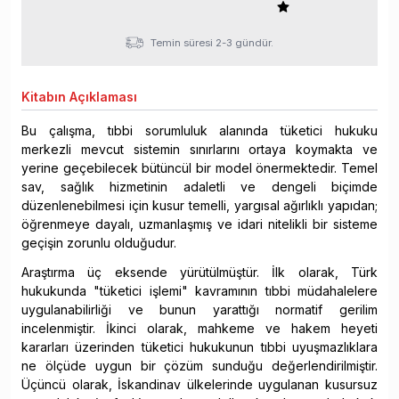
Temin süresi 2-3 gündür.
Kitabın
Açıklaması
Bu çalışma, tıbbi sorumluluk alanında tüketici hukuku
merkezli mevcut sistemin sınırlarını ortaya koymakta ve
yerine geçebilecek bütüncül bir model önermektedir. Temel
sav, sağlık hizmetinin adaletli ve dengeli biçimde
düzenlenebilmesi için kusur temelli, yargısal ağırlıklı yapıdan;
öğrenmeye dayalı, uzmanlaşmış ve idari nitelikli bir sisteme
geçişin zorunlu olduğudur.
Araştırma üç eksende yürütülmüştür. İlk olarak, Türk
hukukunda "tüketici işlemi" kavramının tıbbi müdahalelere
uygulanabilirliği ve bunun yarattığı normatif gerilim
incelenmiştir. İkinci olarak, mahkeme ve hakem heyeti
kararları üzerinden tüketici hukukunun tıbbi uyuşmazlıklara
ne ölçüde uygun bir çözüm sunduğu değerlendirilmiştir.
Üçüncü olarak, İskandinav ülkelerinde uygulanan kusursuz