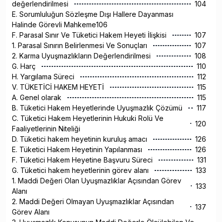
değerlendirilmesi
104
E. Sorumluluğun Sözleşme Dışı Hallere Dayanması
Halinde Görevli Mahkeme106
F. Parasal Sınır Ve Tüketici Hakem Heyeti İlişkisi
107
1. Parasal Sınırın Belirlenmesi Ve Sonuçları
107
2. Karma Uyuşmazlıkların Değerlendirilmesi
108
G. Harç
110
H. Yargılama Süreci
112
V. TÜKETİCİ HAKEM HEYETİ
115
A. Genel olarak
115
B. Tüketici Hakem Heyetlerinde Uyuşmazlık Çözümü
117
C. Tüketici Hakem Heyetlerinin Hukuki Rolü Ve
120
Faaliyetlerinin Niteliği
D. Tüketici hakem heyetinin kuruluş amacı
126
E. Tüketici Hakem Heyetinin Yapılanması
126
F. Tüketici Hakem Heyetine Başvuru Süreci
131
G. Tüketici hakem heyetlerinin görev alanı
133
1. Maddi Değeri Olan Uyuşmazlıklar Açısından Görev
133
Alanı
2. Maddi Değeri Olmayan Uyuşmazlıklar Açısından
137
Görev Alanı