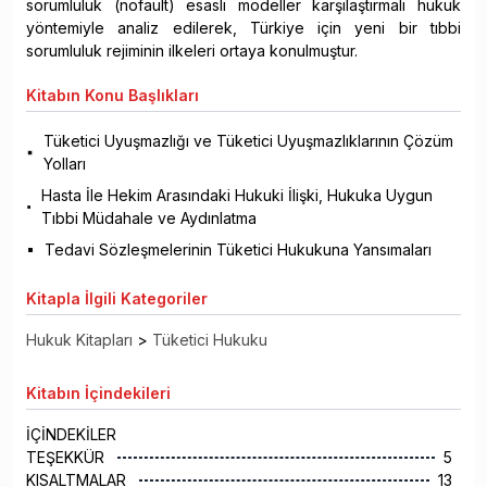
sorumluluk (nofault) esaslı modeller karşılaştırmalı hukuk
yöntemiyle analiz edilerek, Türkiye için yeni bir tıbbi
sorumluluk rejiminin ilkeleri ortaya konulmuştur.
Kitabın
Konu Başlıkları
Tüketici Uyuşmazlığı ve Tüketici Uyuşmazlıklarının Çözüm
Yolları
Hasta İle Hekim Arasındaki Hukuki İlişki, Hukuka Uygun
Tıbbi Müdahale ve Aydınlatma
Tedavi Sözleşmelerinin Tüketici Hukukuna Yansımaları
Kitapla
İlgili Kategoriler
Hukuk Kitapları
>
Tüketici Hukuku
Kitabın
İçindekileri
İÇİNDEKİLER
TEŞEKKÜR
5
KISALTMALAR
13