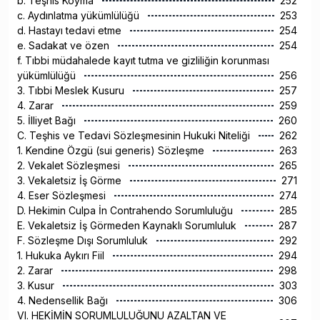
b. Teşhis Koyma
252
c. Aydınlatma yükümlülüğü
253
d. Hastayı tedavi etme
254
e. Sadakat ve özen
254
f. Tıbbi müdahalede kayıt tutma ve gizliliğin korunması
yükümlülüğü
256
3. Tıbbi Meslek Kusuru
257
4. Zarar
259
5. İlliyet Bağı
260
C. Teşhis ve Tedavi Sözleşmesinin Hukuki Niteliği
262
1. Kendine Özgü (sui generis) Sözleşme
263
2. Vekalet Sözleşmesi
265
3. Vekaletsiz İş Görme
271
4. Eser Sözleşmesi
274
D. Hekimin Culpa İn Contrahendo Sorumluluğu
285
E. Vekaletsiz İş Görmeden Kaynaklı Sorumluluk
287
F. Sözleşme Dışı Sorumluluk
292
1. Hukuka Aykırı Fiil
294
2. Zarar
298
3. Kusur
303
4. Nedensellik Bağı
306
VI. HEKİMİN SORUMLULUĞUNU AZALTAN VE