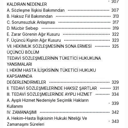
307
KALDIRAN NEDENLER
A. Sözleşme İlişkisi Bakımından
307
B. Haksız Fiil Bakımından
313
C. Sorumsuzluk Anlaşması
317
D. Mücbir Sebep
319
E. Zarar Görenin Ağır Kusuru
322
F. Üçüncü Kişinin Ağır Kusuru
323
VII. HEKİMLİK SÖZLEŞMESİNİN SONA ERMESİ
325
ÜÇÜNCÜ BÖLÜM
TEDAVİ SÖZLEŞMELERİNİN TÜKETİCİ HUKUKUNA
YANSIMALARI
I. HEKİM HASTA İLİŞKİSİNİN TÜKETİCİ HUKUKU
KAPSAMINDA
DEĞERLENDİRMELER
329
II. TEDAVİ SÖZLEŞMELERİNDE HAKSIZ ŞARTLAR
331
III. TEDAVİ SÖZLEŞMELERİNDE AYIPLI HİZMET
334
A. Ayıplı Hizmet Nedeniyle Seçimlik Hakların
339
Kullanımı
IV. ZAMANAŞIMI
342
A. Hekim–Hasta İlişkisinin Hukuki Niteliği Ve
343
Zamanaşımı Süreleri