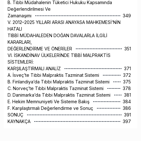
B. Tıbbi Müdahalenin Tüketici Hukuku Kapsamında
Değerlendirilmesi Ve
Zamanaşımı
349
V. 2012–2025 YILLARI ARASI ANAYASA MAHKEMESİ’NİN
HATALI
TIBBİ MÜDAHALEDEN DOĞAN DAVALARLA İLGİLİ
KARARLARI,
DEĞERLENDİRME VE ÖNERİLER
351
VI. İSKANDİNAV ÜLKELERİNDE TIBBİ MALPRAKTİS
SİSTEMLERİ:
KARŞILAŞTIRMALI ANALİZ
371
A. İsveç’te Tıbbi Malpraktis Tazminat Sistemi
372
B. Finlandiya’da Tıbbi Malpraktis Tazminat Sistemi
375
C. Norveç’te Tıbbi Malpraktis Tazminat Sistemi
378
D. Danimarka’da Tıbbi Malpraktis Tazminat Sistemi
381
E. Hekim Memnuniyeti Ve Sisteme Bakış
384
F. Karşılaştırmalı Değerlendirme ve Sonuç
386
SONUÇ
391
KAYNAKÇA
397