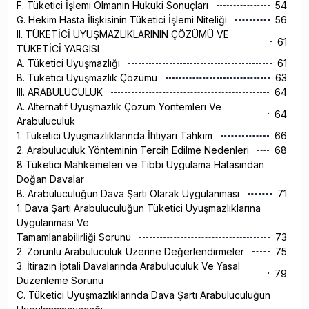
F. Tüketici İşlemi Olmanın Hukuki Sonuçları
54
G. Hekim Hasta İlişkisinin Tüketici İşlemi Niteliği
56
II. TÜKETİCİ UYUŞMAZLIKLARININ ÇÖZÜMÜ VE
61
TÜKETİCİ YARGISI
A. Tüketici Uyuşmazlığı
61
B. Tüketici Uyuşmazlık Çözümü
63
III. ARABULUCULUK
64
A. Alternatif Uyuşmazlık Çözüm Yöntemleri Ve
64
Arabuluculuk
1. Tüketici Uyuşmazlıklarında İhtiyari Tahkim
66
2. Arabuluculuk Yönteminin Tercih Edilme Nedenleri
68
8 Tüketici Mahkemeleri ve Tıbbi Uygulama Hatasından
Doğan Davalar
B. Arabuluculuğun Dava Şartı Olarak Uygulanması
71
1. Dava Şartı Arabuluculuğun Tüketici Uyuşmazlıklarına
Uygulanması Ve
Tamamlanabilirliği Sorunu
73
2. Zorunlu Arabuluculuk Üzerine Değerlendirmeler
75
3. İtirazın İptali Davalarında Arabuluculuk Ve Yasal
79
Düzenleme Sorunu
C. Tüketici Uyuşmazlıklarında Dava Şartı Arabuluculuğun