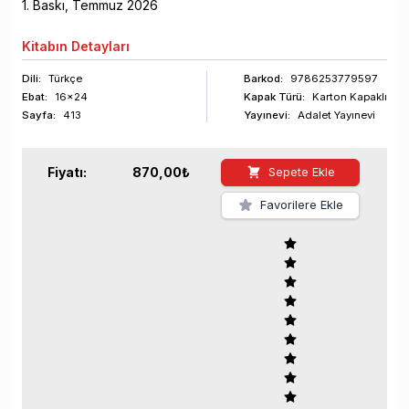
1
. Baskı,
Temmuz
2026
Kitabın
Detayları
Dili:
Türkçe
Barkod
:
9786253779597
Ebat:
16x24
Kapak Türü:
Karton Kapaklı
Sayfa
:
413
Yayınevi:
Adalet Yayınevi
Fiyatı:
870,00
₺
Sepete Ekle
Favorilere Ekle