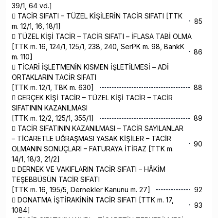
39/1, 64 vd.]
 TACİR SIFATI – TÜZEL KİŞİLERİN TACİR SIFATI [TTK
85
m. 12/1, 16, 18/1]
 TÜZEL KİŞİ TACİR – TACİR SIFATI – İFLASA TABİ OLMA
[TTK m. 16, 124/1, 125/1, 238, 240, SerPK m. 98, BankK
86
m. 110]
 TİCARİ İŞLETMENİN KISMEN İŞLETİLMESİ – ADİ
ORTAKLARIN TACİR SIFATI
[TTK m. 12/1, TBK m. 630]
88
 GERÇEK KİŞİ TACİR – TÜZEL KİŞİ TACİR – TACİR
SIFATININ KAZANILMASI
[TTK m. 12/2, 125/1, 355/1]
89
 TACİR SIFATININ KAZANILMASI – TACİR SAYILANLAR
– TİCARETLE UĞRAŞMASI YASAK KİŞİLER – TACİR
90
OLMANIN SONUÇLARI – FATURAYA İTİRAZ [TTK m.
14/1, 18/3, 21/2]
 DERNEK VE VAKIFLARIN TACİR SIFATI – HÂKİM
TEŞEBBÜSÜN TACİR SIFATI
[TTK m. 16, 195/5, Dernekler Kanunu m. 27]
92
 DONATMA İŞTİRAKİNİN TACİR SIFATI [TTK m. 17,
93
1084]