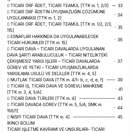
 TİCARİ ÖRF ÂDET, TİCARİ TEAMÜL [TTK m. 1, 2/3]
33
 TİCARİ ÖRF ÂDETİN UYUŞMAZLIĞIN ÇÖZÜMÜNE
34
UYGULANMASI [TTK m. 1, 2]
 TİCARİ ÖRF ÂDET, TİCARİ TEAMÜL [TTK m. 1/2, 2/3,
35
115]
 ESNAFLAR HAKKINDA DA UYGULANABİLECEK
36
TİCARİ HÜKÜMLER [TTK m. 15]
 TİCARİ DAVA – TİCARİ DAVALARDA UYGULANAN
DAVA ŞARTI ARABULUCULUK – TİCARİ NİTELİKTEKİ
ÇEKİŞMESİZ YARGI İŞLERİ – TİCARİ DAVALARDA
37
GÖREV VE YETKİ – TİCARİ UYUŞMAZLIKLARDA
YARGILAMA USULÜ VE DELİLLER [TTK m. 4, 5]
 MUTLAK TİCARİ DAVA [TTK m. 4/1– b, c, d, e, f]
39
 TİCARİ İŞ, TİCARİ DAVA VE GÖREVLİ MAHKEME
41
[TTK m. 3, 4, 5/A]
 TİCARİ DAVA TÜRLERİ [TTK m. 4]
43
 TİCARİ DAVADA GÖREV [TTK m. 5, 5/A, SMK m.
44
156/1]
 NİSPİ TİCARİ DAVA [TTK m. 4]
45
İKİNCİ BÖLÜM
TİCARİ İŞLETME KAVRAMI VE UNSURLARI– TİCARİ