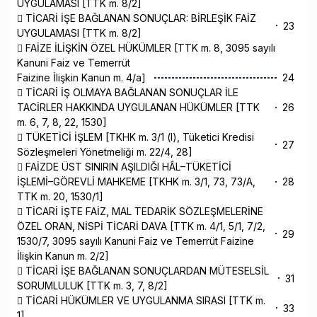
UYGULAMASI [TTK m. 8/2]
 TİCARİ İŞE BAĞLANAN SONUÇLAR: BİRLEŞİK FAİZ
23
UYGULAMASI [TTK m. 8/2]
 FAİZE İLİŞKİN ÖZEL HÜKÜMLER [TTK m. 8, 3095 sayılı
Kanuni Faiz ve Temerrüt
Faizine İlişkin Kanun m. 4/a]
24
 TİCARİ İŞ OLMAYA BAĞLANAN SONUÇLAR İLE
TACİRLER HAKKINDA UYGULANAN HÜKÜMLER [TTK
26
m. 6, 7, 8, 22, 1530]
 TÜKETİCİ İŞLEM [TKHK m. 3/1 (l), Tüketici Kredisi
27
Sözleşmeleri Yönetmeliği m. 22/4, 28]
 FAİZDE ÜST SINIRIN AŞILDIĞI HÂL–TÜKETİCİ
İŞLEMİ–GÖREVLİ MAHKEME [TKHK m. 3/1, 73, 73/A,
28
TTK m. 20, 1530/1]
 TİCARİ İŞTE FAİZ, MAL TEDARİK SÖZLEŞMELERİNE
ÖZEL ORAN, NİSPİ TİCARİ DAVA [TTK m. 4/1, 5/1, 7/2,
29
1530/7, 3095 sayılı Kanuni Faiz ve Temerrüt Faizine
İlişkin Kanun m. 2/2]
 TİCARİ İŞE BAĞLANAN SONUÇLARDAN MÜTESELSİL
31
SORUMLULUK [TTK m. 3, 7, 8/2]
 TİCARİ HÜKÜMLER VE UYGULANMA SIRASI [TTK m.
33
1]