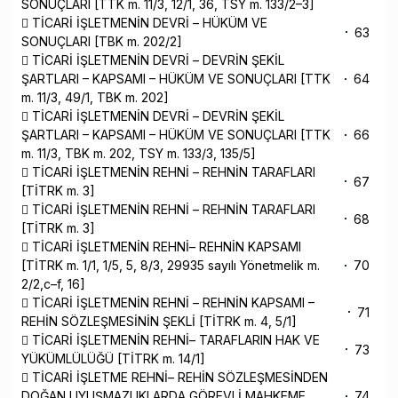
SONUÇLARI [TTK m. 11/3, 12/1, 36, TSY m. 133/2–3]
 TİCARİ İŞLETMENİN DEVRİ – HÜKÜM VE
63
SONUÇLARI [TBK m. 202/2]
 TİCARİ İŞLETMENİN DEVRİ – DEVRİN ŞEKİL
ŞARTLARI – KAPSAMI – HÜKÜM VE SONUÇLARI [TTK
64
m. 11/3, 49/1, TBK m. 202]
 TİCARİ İŞLETMENİN DEVRİ – DEVRİN ŞEKİL
ŞARTLARI – KAPSAMI – HÜKÜM VE SONUÇLARI [TTK
66
m. 11/3, TBK m. 202, TSY m. 133/3, 135/5]
 TİCARİ İŞLETMENİN REHNİ – REHNİN TARAFLARI
67
[TİTRK m. 3]
 TİCARİ İŞLETMENİN REHNİ – REHNİN TARAFLARI
68
[TİTRK m. 3]
 TİCARİ İŞLETMENİN REHNİ– REHNİN KAPSAMI
[TİTRK m. 1/1, 1/5, 5, 8/3, 29935 sayılı Yönetmelik m.
70
2/2,c–f, 16]
 TİCARİ İŞLETMENİN REHNİ – REHNİN KAPSAMI –
71
REHİN SÖZLEŞMESİNİN ŞEKLİ [TİTRK m. 4, 5/1]
 TİCARİ İŞLETMENİN REHNİ– TARAFLARIN HAK VE
73
YÜKÜMLÜLÜĞÜ [TİTRK m. 14/1]
 TİCARİ İŞLETME REHNİ– REHİN SÖZLEŞMESİNDEN
DOĞAN UYUŞMAZLIKLARDA GÖREVLİ MAHKEME
74