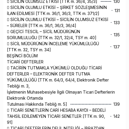
 SİCİLİN OLUMSUZ ETKİSİ [TTK m. 36/4, 35/3]
130
 SİCİLİN OLUMLU ETKİSİ – ŞİRKET SÖZLEŞMESİNİN
131
İLAN EDİLMESİ [TTK m. 36/1, 36/3, TTK m. 371/2]
 SİCİLİN OLUMLU ETKİSİ – SİCİLİN OLUMSUZ ETKİSİ
133
– SÜRELER [TTK m. 36/1, 36/3, 36/4]
 GEÇİCİ TESCİL – SİCİL MÜDÜRÜNÜN
135
SORUMLULUĞU [TTK m. 32/1, 32/4, TSY m. 40]
 SİCİL MÜDÜRÜNÜN İNCELEME YÜKÜMLÜLÜĞÜ
137
[TTK m. 32, TSY m. 34]
BEŞİNCİ BÖLÜM
TİCARİ DEFTERLER
 TACİRİN TUTMAKLA YÜKÜMLÜ OLDUĞU TİCARİ
DEFTERLER – ELEKTRONİK DEFTER TUTMA
YÜKÜMLÜLÜĞÜ [TTK m. 64/3, 64/4, Elektronik Defter
Tebliği m. 3,
İşletmenin Muhasebesiyle İlgili Olmayan Ticari Defterlerin
Elektronik Ortamda
Tutulması Hakkında Tebliğ m. 5]
139
 TİCARİ SENETLERİN CARİ HESABA KAYDI – BEDELİ
TAHSİL EDİLEMEYEN TİCARİ SENETLER [TTK m. 90,
142
91]
 TİCARİ DEFTERLERİN DELİL NİTELİĞİ – İBRAZDAN