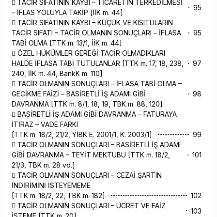
 TACİR SIFATININ KAYBI – TİCARETİN TERKEDİLMESİ
95
– İFLAS YOLUYLA TAKİP [İİK m. 44]
 TACİR SIFATININ KAYBI – KÜÇÜK VE KISITLILARIN
TACİR SIFATI – TACİR OLMANIN SONUÇLARI – İFLASA
95
TABİ OLMA [TTK m. 13/1, İİK m. 44]
 ÖZEL HÜKÜMLER GEREĞİ TACİR OLMADIKLARI
HALDE İFLASA TABİ TUTULANLAR [TTK m. 17, 18, 238,
97
240, İİK m. 44, BankK m. 110]
 TACİR OLMANIN SONUÇLARI – İFLASA TABİ OLMA –
GECİKME FAİZİ – BASİRETLİ İŞ ADAMI GİBİ
98
DAVRANMA [TTK m. 8/1, 18, 19, TBK m. 88, 120]
 BASİRETLİ İŞ ADAMI GİBİ DAVRANMA – FATURAYA
İTİRAZ – VADE FARKI
[TTK m. 18/2, 21/2, YİBK E. 2001/1, K. 2003/1]
99
 TACİR OLMANIN SONUÇLARI – BASİRETLİ İŞ ADAMI
GİBİ DAVRANMA – TEYİT MEKTUBU [TTK m. 18/2,
101
21/3, TBK m. 28 vd.]
 TACİR OLMANIN SONUÇLARI – CEZAİ ŞARTIN
İNDİRİMİNİ İSTEYEMEME
[TTK m. 18/2, 22, TBK m. 182]
102
 TACİR OLMANIN SONUÇLARI – ÜCRET VE FAİZ
103
İSTEME [TTK m. 20]