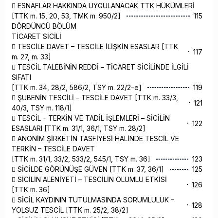
 ESNAFLAR HAKKINDA UYGULANACAK TTK HÜKÜMLERİ
[TTK m. 15, 20, 53, TMK m. 950/2]
115
DÖRDÜNCÜ BÖLÜM
TİCARET SİCİLİ
 TESCİLE DAVET – TESCİLE İLİŞKİN ESASLAR [TTK
117
m. 27, m. 33]
 TESCİL TALEBİNİN REDDİ – TİCARET SİCİLİNDE İLGİLİ
SIFATI
[TTK m. 34, 28/2, 586/2, TSY m. 22/2–e]
119
 ŞUBENİN TESCİLİ – TESCİLE DAVET [TTK m. 33/3,
121
40/3, TSY m. 118/1]
 TESCİL – TERKİN VE TADİL İŞLEMLERİ – SİCİLİN
122
ESASLARI [TTK m. 31/1, 36/1, TSY m. 28/2]
 ANONİM ŞİRKETİN TASFİYESİ HALİNDE TESCİL VE
TERKİN – TESCİLE DAVET
[TTK m. 31/1, 33/2, 533/2, 545/1, TSY m. 36]
123
 SİCİLDE GÖRÜNÜŞE GÜVEN [TTK m. 37, 36/1]
125
 SİCİLİN ALENİYETİ – TESCİLİN OLUMLU ETKİSİ
126
[TTK m. 36]
 SİCİL KAYDININ TUTULMASINDA SORUMLULUK –
128
YOLSUZ TESCİL [TTK m. 25/2, 38/2]