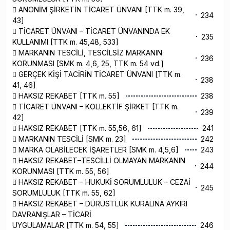
 ANONİM ŞİRKETİN TİCARET ÜNVANI [TTK m. 39,
234
43]
 TİCARET ÜNVANI – TİCARET ÜNVANINDA EK
235
KULLANIMI [TTK m. 45,48, 533]
 MARKANIN TESCİLİ, TESCİLSİZ MARKANIN
236
KORUNMASI [SMK m. 4,6, 25, TTK m. 54 vd.]
 GERÇEK KİŞİ TACİRİN TİCARET ÜNVANI [TTK m.
238
41, 46]
 HAKSIZ REKABET [TTK m. 55]
238
 TİCARET ÜNVANI – KOLLEKTİF ŞİRKET [TTK m.
239
42]
 HAKSIZ REKABET [TTK m. 55,56, 61]
241
 MARKANIN TESCİLİ [SMK m. 23]
242
 MARKA OLABİLECEK İŞARETLER [SMK m. 4,5,6]
243
 HAKSIZ REKABET–TESCİLLİ OLMAYAN MARKANIN
244
KORUNMASI [TTK m. 55, 56]
 HAKSIZ REKABET – HUKUKİ SORUMLULUK – CEZAİ
245
SORUMLULUK [TTK m. 55, 62]
 HAKSIZ REKABET – DÜRÜSTLÜK KURALINA AYKIRI
DAVRANIŞLAR – TİCARİ
UYGULAMALAR [TTK m. 54, 55]
246