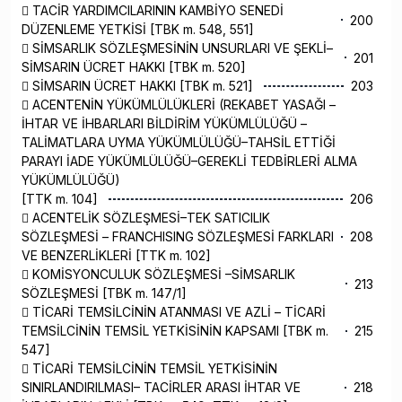
 TACİR YARDIMCILARININ KAMBİYO SENEDİ
200
DÜZENLEME YETKİSİ [TBK m. 548, 551]
 SİMSARLIK SÖZLEŞMESİNİN UNSURLARI VE ŞEKLİ–
201
SİMSARIN ÜCRET HAKKI [TBK m. 520]
 SİMSARIN ÜCRET HAKKI [TBK m. 521]
203
 ACENTENİN YÜKÜMLÜLÜKLERİ (REKABET YASAĞI –
İHTAR VE İHBARLARI BİLDİRİM YÜKÜMLÜLÜĞÜ –
TALİMATLARA UYMA YÜKÜMLÜLÜĞÜ–TAHSİL ETTİĞİ
PARAYI İADE YÜKÜMLÜLÜĞÜ–GEREKLİ TEDBİRLERİ ALMA
YÜKÜMLÜLÜĞÜ)
[TTK m. 104]
206
 ACENTELİK SÖZLEŞMESİ–TEK SATICILIK
SÖZLEŞMESİ – FRANCHISING SÖZLEŞMESİ FARKLARI
208
VE BENZERLİKLERİ [TTK m. 102]
 KOMİSYONCULUK SÖZLEŞMESİ –SİMSARLIK
213
SÖZLEŞMESİ [TBK m. 147/1]
 TİCARİ TEMSİLCİNİN ATANMASI VE AZLİ – TİCARİ
TEMSİLCİNİN TEMSİL YETKİSİNİN KAPSAMI [TBK m.
215
547]
 TİCARİ TEMSİLCİNİN TEMSİL YETKİSİNİN
SINIRLANDIRILMASI– TACİRLER ARASI İHTAR VE
218