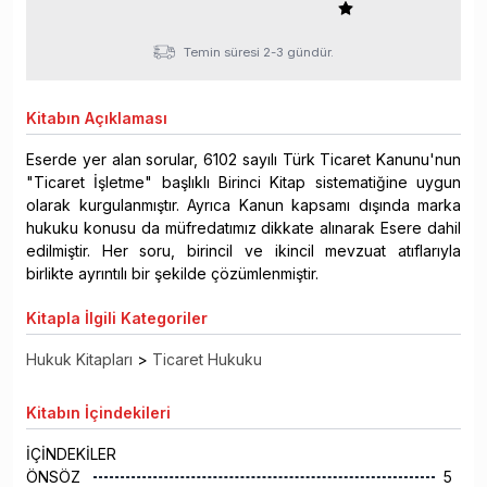
Temin süresi 2-3 gündür.
Kitabın
Açıklaması
Eserde yer alan sorular, 6102 sayılı Türk Ticaret Kanunu'nun
"Ticaret İşletme" başlıklı Birinci Kitap sistematiğine uygun
olarak kurgulanmıştır. Ayrıca Kanun kapsamı dışında marka
hukuku konusu da müfredatımız dikkate alınarak Esere dahil
edilmiştir. Her soru, birincil ve ikincil mevzuat atıflarıyla
birlikte ayrıntılı bir şekilde çözümlenmiştir.
Kitapla
İlgili Kategoriler
Hukuk Kitapları
>
Ticaret Hukuku
Kitabın
İçindekileri
İÇİNDEKİLER
ÖNSÖZ
5