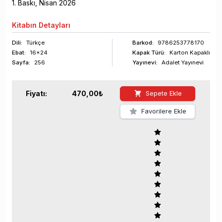
1
. Baskı,
Nisan
2026
Kitabın
Detayları
Dili:
Türkçe
Barkod
:
9786253778170
Ebat:
16x24
Kapak Türü:
Karton Kapaklı
Sayfa
:
256
Yayınevi:
Adalet Yayınevi
Fiyatı:
470,00
₺
Sepete Ekle
Favorilere Ekle