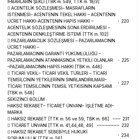
İHBARLARIN ŞEKLİ [TBK m. 549, TTK m. 18/3]
 ACENTELİK SÖZLEŞMESİ– MASRAFLARIN
İSTENMESİ– ACENTENİN TEKEL HAKKI – ACENTENİN
ÜCRET HAKKI–ACENTENİN HAPİS HAKKI –
220
ACENTELİK SÖZLEŞMESİNİN SONA ERDİRİLMESİ –
ACENTENİN DENKLEŞTİRME İSTEMİ [TTK m. 102]
 PAZARLAMACILIK SÖZLEŞMESİ – PAZARLAMACININ
ÜCRET HAKKI –
PAZARLAMACININ GARANTİ YÜKÜMLÜLÜĞÜ –
PAZARLAMACININ ATANMASINDA YETKİLİ OLANLAR
225
–PAZARLAMACININ HAPİS HAKKI [TBK m. 448]
 TİCARİ VEKİL– TİCARİ VEKİL TÜRLERİ – TİCARİ
TEMSİLCİNİN YETKİLERİNİN SINIRLANDIRILMASI–
227
TİCARİ TEMSİLCİNİN TEMSİL YETKİSİNİN KAPSAMI
[TBK m. 548]
SEKİZİNCİ BÖLÜM
HAKSIZ REKABET– TİCARET ÜNVANI– İŞLETME ADI–
MARKA
 HAKSIZ REKABET [TTK m. 56 ve 59, TBK m. 66]
231
 TİCARET ÜNVANI [TTK m. 41,44,48, 49]
232
 HAKSIZ REKABET SEBEBİYLE HUKUKİ
234
SORUMLULUK [TTK m. 56]