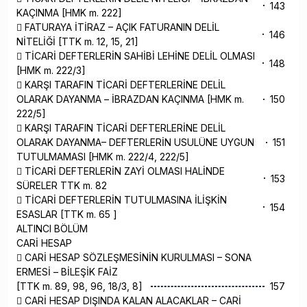
143
KAÇINMA [HMK m. 222]
 FATURAYA İTİRAZ – AÇIK FATURANIN DELİL
146
NİTELİĞİ [TTK m. 12, 15, 21]
 TİCARİ DEFTERLERİN SAHİBİ LEHİNE DELİL OLMASI
148
[HMK m. 222/3]
 KARŞI TARAFIN TİCARİ DEFTERLERİNE DELİL
OLARAK DAYANMA – İBRAZDAN KAÇINMA [HMK m.
150
222/5]
 KARŞI TARAFIN TİCARİ DEFTERLERİNE DELİL
OLARAK DAYANMA– DEFTERLERİN USULÜNE UYGUN
151
TUTULMAMASI [HMK m. 222/4, 222/5]
 TİCARİ DEFTERLERİN ZAYİ OLMASI HALİNDE
153
SÜRELER TTK m. 82
 TİCARİ DEFTERLERİN TUTULMASINA İLİŞKİN
154
ESASLAR [TTK m. 65 ]
ALTINCI BÖLÜM
CARİ HESAP
 CARİ HESAP SÖZLEŞMESİNİN KURULMASI – SONA
ERMESİ – BİLEŞİK FAİZ
[TTK m. 89, 98, 96, 18/3, 8]
157
 CARİ HESAP DIŞINDA KALAN ALACAKLAR – CARİ