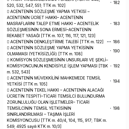
182
520, 532, 547, 551; TTK m. 102]
 ACENTENİN SÖZLEŞME YAPMA YETKİSİ –
ACENTENİN ÜCRET HAKKI– ACENTENİN
MASRAFLARINI TALEP ETME HAKKI – ACENTELİK
183
SÖZLEŞMESİNİN SONA ERMESİ–ACENTENİN
REKABET YASAĞI [TTK m. 107, 116, 117, 121, 123]
 ACENTENİN DENKLEŞTİRME TALEBİ [TTK m. 122]
186
 ACENTENİN SÖZLEŞME YAPMA YETKİSİNİN
190
OLMAMASI (YETKİSİZLİĞİ) [TTK m. 108]
 KOMİSYON SÖZLEŞMESİNİN UNSURLARI VE ŞEKLİ–
KOMİSYONCUNUN KENDİSİYLE İŞLEM YAPMASI [TBK
192
m. 532, 543]
 ACENTENİN MÜVEKKİLİNİ MAHKEMEDE TEMSİL
194
YETKİSİ [TTK m. 105]
 ACENTENİN TEKEL HAKKI – ACENTENİN ALACAĞI
ÜCRETİN TESPİTİ–TİCARİ TEMSİLCİ BULUNDURMA
ZORUNLULUĞU OLAN İŞLETMELER– TİCARİ
TEMSİLCİNİN TEMSİL YETKİSİNİN
198
SINIRLANDIRILMASI – TAŞIMA İŞLERİ
KOMİSYONCUSU [TTK m. 40/4, 104, 115, 917; TBK m.
549; 4925 sayılı KTK m. 10/3]