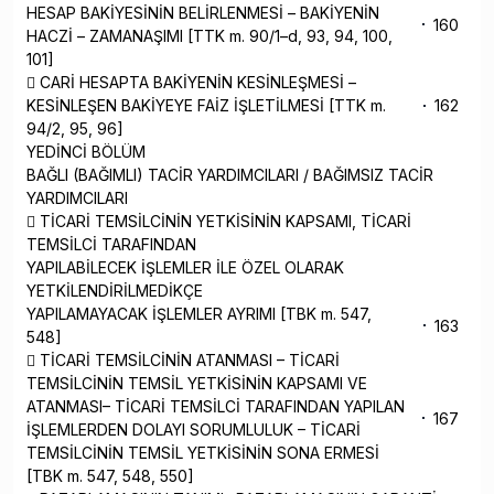
HESAP BAKİYESİNİN BELİRLENMESİ – BAKİYENİN
160
HACZİ – ZAMANAŞIMI [TTK m. 90/1–d, 93, 94, 100,
101]
 CARİ HESAPTA BAKİYENİN KESİNLEŞMESİ –
KESİNLEŞEN BAKİYEYE FAİZ İŞLETİLMESİ [TTK m.
162
94/2, 95, 96]
YEDİNCİ BÖLÜM
BAĞLI (BAĞIMLI) TACİR YARDIMCILARI / BAĞIMSIZ TACİR
YARDIMCILARI
 TİCARİ TEMSİLCİNİN YETKİSİNİN KAPSAMI, TİCARİ
TEMSİLCİ TARAFINDAN
YAPILABİLECEK İŞLEMLER İLE ÖZEL OLARAK
YETKİLENDİRİLMEDİKÇE
YAPILAMAYACAK İŞLEMLER AYRIMI [TBK m. 547,
163
548]
 TİCARİ TEMSİLCİNİN ATANMASI – TİCARİ
TEMSİLCİNİN TEMSİL YETKİSİNİN KAPSAMI VE
ATANMASI– TİCARİ TEMSİLCİ TARAFINDAN YAPILAN
167
İŞLEMLERDEN DOLAYI SORUMLULUK – TİCARİ
TEMSİLCİNİN TEMSİL YETKİSİNİN SONA ERMESİ
[TBK m. 547, 548, 550]