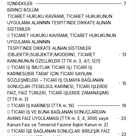
İÇİNDEKİLER
7
BİRİNCİ BÖLÜM
TİCARET HUKUKU KAVRAMI, TİCARET HUKUKUNUN
UYGULAMA ALANININ TESPİTİNDE DİKKATE ALINAN
SİSTEMLER
 TİCARET HUKUKU KAVRAMI, TİCARET HUKUKUNUN
UYGULAMA ALANININ
TESPİTİNDE DİKKATE ALINAN SİSTEMLER
(OBJEKTİF/SUBJEKTİF/MODERN), TİCARET
13
KANUNUNUN ÖZELLİKLERİ [TTK m. 3, 4/1, 12/1]
 TİCARİ İŞ (MUTLAK TİCARİ İŞ/ TİCARİ İŞ
KARİNESİ/BİR TARAF İÇİN TİCARİ SAYILAN
SÖZLEŞMELER) – TİCARİ İŞ OLMAYA BAĞLANAN
15
SONUÇLAR (TESELSÜL KARİNESİ, TİCARİ İŞLERDE
FAİZ, FAİZ TÜRLERİ, TİCARİ İŞLERDE ZAMANAŞIMI)
[TTK m. 3]
 TİCARİ İŞ KARİNESİ [TTK m. 19]
16
 TİCARİ İŞ VE BUNA BAĞLANAN SONUÇLARDAN
AVANS FAİZ UYGULAMASI [TTK m. 3, 4, 3095 sayılı
20
Kanuni Faiz ve Temerrüt Faizine İlişkin Kanun m. 2]
 TİCARİ İŞE BAĞLANAN SONUÇLAR: BİRLEŞİK FAİZ
22