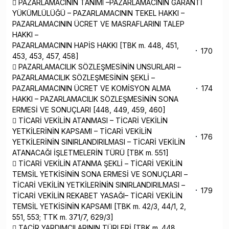
 PAZARLAMACININ TANIMI –PAZARLAMACININ GARANTİ
YÜKÜMLÜLÜĞÜ – PAZARLAMACININ TEKEL HAKKI –
PAZARLAMACININ ÜCRET VE MASRAFLARINI TALEP
HAKKI –
PAZARLAMACININ HAPİS HAKKI [TBK m. 448, 451,
170
453, 453, 457, 458]
 PAZARLAMACILIK SÖZLEŞMESİNİN UNSURLARI –
PAZARLAMACILIK SÖZLEŞMESİNİN ŞEKLİ –
PAZARLAMACININ ÜCRET VE KOMİSYON ALMA
174
HAKKI – PAZARLAMACILIK SÖZLEŞMESİNİN SONA
ERMESİ VE SONUÇLARI [448, 449, 459, 460]
 TİCARİ VEKİLİN ATANMASI – TİCARİ VEKİLİN
YETKİLERİNİN KAPSAMI – TİCARİ VEKİLİN
176
YETKİLERİNİN SINIRLANDIRILMASI – TİCARİ VEKİLİN
ATANACAĞI İŞLETMELERİN TÜRÜ [TBK m. 551]
 TİCARİ VEKİLİN ATANMA ŞEKLİ – TİCARİ VEKİLİN
TEMSİL YETKİSİNİN SONA ERMESİ VE SONUÇLARI –
TİCARİ VEKİLİN YETKİLERİNİN SINIRLANDIRILMASI –
179
TİCARİ VEKİLİN REKABET YASAĞI– TİCARİ VEKİLİN
TEMSİL YETKİSİNİN KAPSAMI [TBK m. 42/3, 44/1, 2,
551, 553; TTK m. 371/7, 629/3]
 TACİR YARDIMCILARININ TÜRLERİ [TBK m. 448,