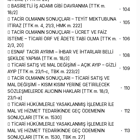
 BASİRETLİ İŞ ADAMI GİBİ DAVRANMA [TTK m.
104
18/2]
 TACİR OLMANIN SONUÇLARI – TEYİT MEKTUBUNA
105
İTİRAZ [TTK m. 4, 21/3, HMK m. 222]
 TACİR OLMANIN SONUÇLARI – ÜCRET VE FAİZ
İSTEME – TİCARİ ÖRF VE ÂDETE TABİ OLMA [TTK m.
106
2/3, 20]
 ESNAF TACİR AYRIMI – İHBAR VE İHTARLARI BELLİ
108
ŞEKİLDE YAPMA [TTK m. 18/3]
 TİCARİ SATIŞ VE MAL DEĞİŞİMİ – AÇIK AYIP – GİZLİ
109
AYIP [TTK m. 23/1–c, TBK m. 223/2]
 TACİR OLMANIN SONUÇLARI – TİCARİ SATIŞ VE
MAL DEĞİŞİMİ – KISIM KISIM YERİNE GETİRİLECEK
110
SÖZLEŞMELERDE ALICININ HAKLARI [TTK m. 18/3,
23/1–a]
 TİCARİ HÜKÜMLERLE YASAKLANMIŞ İŞLEMLER İLE
MAL VE HİZMET TEDARİKİNDE GEÇ ÖDEMENİN
112
SONUÇLARI [TTK m. 1530]
 TİCARİ HÜKÜMLERLE YASAKLANMIŞ İŞLEMLER İLE
MAL VE HİZMET TEDARİKİNDE GEÇ ÖDEMENİN
113
SONUÇLARI [TTK m. 1530, TBK m. 27]