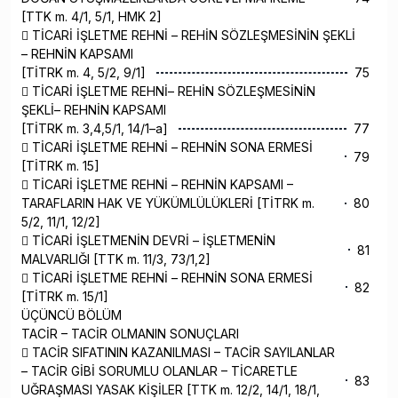
[TTK m. 4/1, 5/1, HMK 2]
 TİCARİ İŞLETME REHNİ – REHİN SÖZLEŞMESİNİN ŞEKLİ
– REHNİN KAPSAMI
[TİTRK m. 4, 5/2, 9/1]
75
 TİCARİ İŞLETME REHNİ– REHİN SÖZLEŞMESİNİN
ŞEKLİ– REHNİN KAPSAMI
[TİTRK m. 3,4,5/1, 14/1–a]
77
 TİCARİ İŞLETME REHNİ – REHNİN SONA ERMESİ
79
[TİTRK m. 15]
 TİCARİ İŞLETME REHNİ – REHNİN KAPSAMI –
TARAFLARIN HAK VE YÜKÜMLÜLÜKLERİ [TİTRK m.
80
5/2, 11/1, 12/2]
 TİCARİ İŞLETMENİN DEVRİ – İŞLETMENİN
81
MALVARLIĞI [TTK m. 11/3, 73/1,2]
 TİCARİ İŞLETME REHNİ – REHNİN SONA ERMESİ
82
[TİTRK m. 15/1]
ÜÇÜNCÜ BÖLÜM
TACİR – TACİR OLMANIN SONUÇLARI
 TACİR SIFATININ KAZANILMASI – TACİR SAYILANLAR
– TACİR GİBİ SORUMLU OLANLAR – TİCARETLE
83
UĞRAŞMASI YASAK KİŞİLER [TTK m. 12/2, 14/1, 18/1,