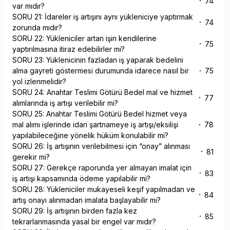
74
var mıdır?
SORU 21: İdareler iş artışını aynı yükleniciye yaptırmak
74
zorunda mıdır?
SORU 22: Yükleniciler artan işin kendilerine
75
yaptırılmasına itiraz edebilirler mi?
SORU 23: Yüklenicinin fazladan iş yaparak bedelini
alma gayreti göstermesi durumunda idarece nasıl bir
75
yol izlenmelidir?
SORU 24: Anahtar Teslimi Götürü Bedel mal ve hizmet
77
alımlarında iş artışı verilebilir mi?
SORU 25: Anahtar Teslimi Götürü Bedel hizmet veya
mal alımı işlerinde idari şartnameye iş artışı/eksilişi
78
yapılabileceğine yönelik hüküm konulabilir mi?
SORU 26: İş artışının verilebilmesi için “onay” alınması
81
gerekir mi?
SORU 27: Gerekçe raporunda yer almayan imalat için
83
iş artışı kapsamında ödeme yapılabilir mi?
SORU 28: Yükleniciler mukayeseli keşif yapılmadan ve
84
artış onayı alınmadan imalata başlayabilir mi?
SORU 29: İş artışının birden fazla kez
85
tekrarlanmasında yasal bir engel var mıdır?