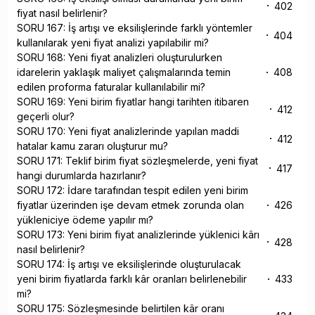
402
fiyat nasıl belirlenir?
SORU 167: İş artışı ve eksilişlerinde farklı yöntemler
404
kullanılarak yeni fiyat analizi yapılabilir mi?
SORU 168: Yeni fiyat analizleri oluşturulurken
idarelerin yaklaşık maliyet çalışmalarında temin
408
edilen proforma faturalar kullanılabilir mi?
SORU 169: Yeni birim fiyatlar hangi tarihten itibaren
412
geçerli olur?
SORU 170: Yeni fiyat analizlerinde yapılan maddi
412
hatalar kamu zararı oluşturur mu?
SORU 171: Teklif birim fiyat sözleşmelerde, yeni fiyat
417
hangi durumlarda hazırlanır?
SORU 172: İdare tarafından tespit edilen yeni birim
fiyatlar üzerinden işe devam etmek zorunda olan
426
yükleniciye ödeme yapılır mı?
SORU 173: Yeni birim fiyat analizlerinde yüklenici kârı
428
nasıl belirlenir?
SORU 174: İş artışı ve eksilişlerinde oluşturulacak
yeni birim fiyatlarda farklı kâr oranları belirlenebilir
433
mi?
SORU 175: Sözleşmesinde belirtilen kâr oranı