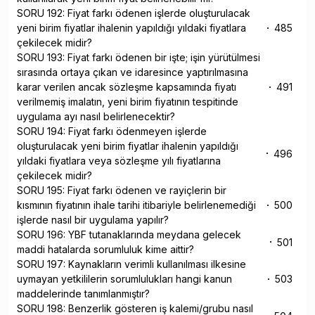
SORU 192: Fiyat farkı ödenen işlerde oluşturulacak
yeni birim fiyatlar ihalenin yapıldığı yıldaki fiyatlara
485
çekilecek midir?
SORU 193: Fiyat farkı ödenen bir işte; işin yürütülmesi
sırasında ortaya çıkan ve idaresince yaptırılmasına
karar verilen ancak sözleşme kapsamında fiyatı
491
verilmemiş imalatın, yeni birim fiyatının tespitinde
uygulama ayı nasıl belirlenecektir?
SORU 194: Fiyat farkı ödenmeyen işlerde
oluşturulacak yeni birim fiyatlar ihalenin yapıldığı
496
yıldaki fiyatlara veya sözleşme yılı fiyatlarına
çekilecek midir?
SORU 195: Fiyat farkı ödenen ve rayiçlerin bir
kısmının fiyatının ihale tarihi itibariyle belirlenemediği
500
işlerde nasıl bir uygulama yapılır?
SORU 196: YBF tutanaklarında meydana gelecek
501
maddi hatalarda sorumluluk kime aittir?
SORU 197: Kaynakların verimli kullanılması ilkesine
uymayan yetkililerin sorumlulukları hangi kanun
503
maddelerinde tanımlanmıştır?
SORU 198: Benzerlik gösteren iş kalemi/grubu nasıl