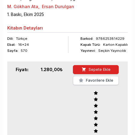
M. Gökhan Ata
,
Ersan Durulgan
1
. Baskı,
Ekim
2025
Kitabın
Detayları
Dili:
Türkçe
Barkod
:
9786253814229
Ebat:
16x24
Kapak Türü:
Karton Kapaklı
Sayfa
:
570
Yayınevi:
Seçkin Yayıncılık
Fiyatı:
1.280,00
₺
Sepete Ekle
Favorilere Ekle