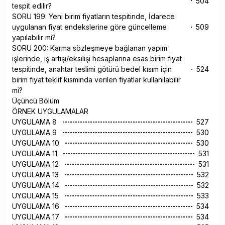
504
tespit edilir?
SORU 199: Yeni birim fiyatların tespitinde, İdarece
uygulanan fiyat endekslerine göre güncelleme
509
yapılabilir mi?
SORU 200: Karma sözleşmeye bağlanan yapım
işlerinde, iş artışı/eksilişi hesaplarına esas birim fiyat
tespitinde, anahtar teslimi götürü bedel kısım için
524
birim fiyat teklif kısmında verilen fiyatlar kullanılabilir
mi?
Üçüncü Bölüm
ÖRNEK UYGULAMALAR
UYGULAMA 8
527
UYGULAMA 9
530
UYGULAMA 10
530
UYGULAMA 11
531
UYGULAMA 12
531
UYGULAMA 13
532
UYGULAMA 14
532
UYGULAMA 15
533
UYGULAMA 16
534
UYGULAMA 17
534