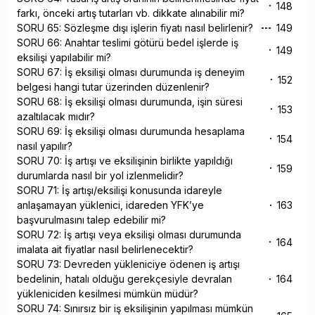
148
farkı, önceki artış tutarları vb. dikkate alınabilir mi?
SORU 65: Sözleşme dışı işlerin fiyatı nasıl belirlenir?
149
SORU 66: Anahtar teslimi götürü bedel işlerde iş
149
eksilişi yapılabilir mi?
SORU 67: İş eksilişi olması durumunda iş deneyim
152
belgesi hangi tutar üzerinden düzenlenir?
SORU 68: İş eksilişi olması durumunda, işin süresi
153
azaltılacak mıdır?
SORU 69: İş eksilişi olması durumunda hesaplama
154
nasıl yapılır?
SORU 70: İş artışı ve eksilişinin birlikte yapıldığı
159
durumlarda nasıl bir yol izlenmelidir?
SORU 71: İş artışı/eksilişi konusunda idareyle
anlaşamayan yüklenici, idareden YFK’ye
163
başvurulmasını talep edebilir mi?
SORU 72: İş artışı veya eksilişi olması durumunda
164
imalata ait fiyatlar nasıl belirlenecektir?
SORU 73: Devreden yükleniciye ödenen iş artışı
bedelinin, hatalı olduğu gerekçesiyle devralan
164
yükleniciden kesilmesi mümkün müdür?
SORU 74: Sınırsız bir iş eksilişinin yapılması mümkün