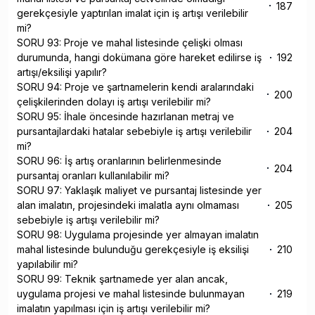
187
gerekçesiyle yaptırılan imalat için iş artışı verilebilir
mi?
SORU 93: Proje ve mahal listesinde çelişki olması
durumunda, hangi dokümana göre hareket edilirse iş
192
artışı/eksilişi yapılır?
SORU 94: Proje ve şartnamelerin kendi aralarındaki
200
çelişkilerinden dolayı iş artışı verilebilir mi?
SORU 95: İhale öncesinde hazırlanan metraj ve
pursantajlardaki hatalar sebebiyle iş artışı verilebilir
204
mi?
SORU 96: İş artış oranlarının belirlenmesinde
204
pursantaj oranları kullanılabilir mi?
SORU 97: Yaklaşık maliyet ve pursantaj listesinde yer
alan imalatın, projesindeki imalatla aynı olmaması
205
sebebiyle iş artışı verilebilir mi?
SORU 98: Uygulama projesinde yer almayan imalatın
mahal listesinde bulunduğu gerekçesiyle iş eksilişi
210
yapılabilir mi?
SORU 99: Teknik şartnamede yer alan ancak,
uygulama projesi ve mahal listesinde bulunmayan
219
imalatın yapılması için iş artışı verilebilir mi?