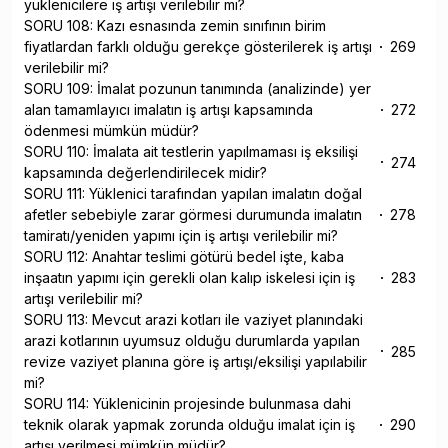
yüklenicilere iş artışı verilebilir mi?
SORU 108: Kazı esnasında zemin sınıfının birim
fiyatlardan farklı olduğu gerekçe gösterilerek iş artışı
269
verilebilir mi?
SORU 109: İmalat pozunun tanımında (analizinde) yer
alan tamamlayıcı imalatın iş artışı kapsamında
272
ödenmesi mümkün müdür?
SORU 110: İmalata ait testlerin yapılmaması iş eksilişi
274
kapsamında değerlendirilecek midir?
SORU 111: Yüklenici tarafından yapılan imalatın doğal
afetler sebebiyle zarar görmesi durumunda imalatın
278
tamiratı/yeniden yapımı için iş artışı verilebilir mi?
SORU 112: Anahtar teslimi götürü bedel işte, kaba
inşaatın yapımı için gerekli olan kalıp iskelesi için iş
283
artışı verilebilir mi?
SORU 113: Mevcut arazi kotları ile vaziyet planındaki
arazi kotlarının uyumsuz olduğu durumlarda yapılan
285
revize vaziyet planına göre iş artışı/eksilişi yapılabilir
mi?
SORU 114: Yüklenicinin projesinde bulunmasa dahi
teknik olarak yapmak zorunda olduğu imalat için iş
290
artışı verilmesi mümkün müdür?