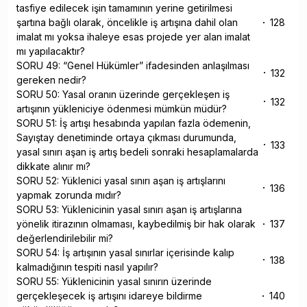
tasfiye edilecek işin tamamının yerine getirilmesi
şartına bağlı olarak, öncelikle iş artışına dahil olan
128
imalat mı yoksa ihaleye esas projede yer alan imalat
mı yapılacaktır?
SORU 49: “Genel Hükümler” ifadesinden anlaşılması
132
gereken nedir?
SORU 50: Yasal oranın üzerinde gerçekleşen iş
132
artışının yükleniciye ödenmesi mümkün müdür?
SORU 51: İş artışı hesabında yapılan fazla ödemenin,
Sayıştay denetiminde ortaya çıkması durumunda,
133
yasal sınırı aşan iş artış bedeli sonraki hesaplamalarda
dikkate alınır mı?
SORU 52: Yüklenici yasal sınırı aşan iş artışlarını
136
yapmak zorunda mıdır?
SORU 53: Yüklenicinin yasal sınırı aşan iş artışlarına
yönelik itirazının olmaması, kaybedilmiş bir hak olarak
137
değerlendirilebilir mi?
SORU 54: İş artışının yasal sınırlar içerisinde kalıp
138
kalmadığının tespiti nasıl yapılır?
SORU 55: Yüklenicinin yasal sınırın üzerinde
gerçekleşecek iş artışını idareye bildirme
140