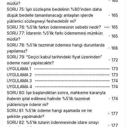
165
müdür?
SORU 75: İşin sözleşme bedelinin %80’inden daha
düşük bedelle tamamlanacağı anlaşılan işlerde
165
yüklenici sözleşmeyi feshedebilir mi?
SORU 76: %5’lik farkın ödenmesinin sebebi nedir?
165
SORU 77: İdarenin %5’lik farkı ödememesi mümkün
165
müdür?
SORU 78: %5’lik tazminat ödemesi hangi durumlarda
168
yapılamaz?
SORU 79: “Geçici kabul tarihindeki fiyat üzerinden”
172
ödeme nasıl yapılacaktır?
UYGULAMA 1
173
UYGULAMA 2
173
UYGULAMA 3
174
UYGULAMA 4
174
SORU 80: İşe başlandıktan sonra, mahkeme kararıyla
ihalenin iptal edilmesi halinde %5’lik tazminat
174
yükleniciye ödenir mi?
SORU 81: %5’lik ödeme hangi aşamada ve ne
177
şekilde yapılmalıdır?
SORU 82: %5’lik tutarın ödenmesinde idare onayı
177