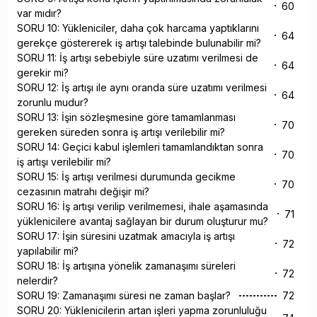
60
var mıdır?
SORU 10: Yükleniciler, daha çok harcama yaptıklarını
64
gerekçe göstererek iş artışı talebinde bulunabilir mi?
SORU 11: İş artışı sebebiyle süre uzatımı verilmesi de
64
gerekir mi?
SORU 12: İş artışı ile aynı oranda süre uzatımı verilmesi
64
zorunlu mudur?
SORU 13: İşin sözleşmesine göre tamamlanması
70
gereken süreden sonra iş artışı verilebilir mi?
SORU 14: Geçici kabul işlemleri tamamlandıktan sonra
70
iş artışı verilebilir mi?
SORU 15: İş artışı verilmesi durumunda gecikme
70
cezasının matrahı değişir mi?
SORU 16: İş artışı verilip verilmemesi, ihale aşamasında
71
yüklenicilere avantaj sağlayan bir durum oluşturur mu?
SORU 17: İşin süresini uzatmak amacıyla iş artışı
72
yapılabilir mi?
SORU 18: İş artışına yönelik zamanaşımı süreleri
72
nelerdir?
SORU 19: Zamanaşımı süresi ne zaman başlar?
72
SORU 20: Yüklenicilerin artan işleri yapma zorunluluğu