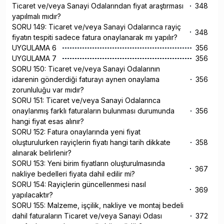
Ticaret ve/veya Sanayi Odalarından fiyat araştırması
348
yapılmalı mıdır?
SORU 149: Ticaret ve/veya Sanayi Odalarınca rayiç
348
fiyatın tespiti sadece fatura onaylanarak mı yapılır?
UYGULAMA 6
356
UYGULAMA 7
356
SORU 150: Ticaret ve/veya Sanayi Odalarının
idarenin gönderdiği faturayı aynen onaylama
356
zorunluluğu var mıdır?
SORU 151: Ticaret ve/veya Sanayi Odalarınca
onaylanmış farklı faturaların bulunması durumunda
356
hangi fiyat esas alınır?
SORU 152: Fatura onaylarında yeni fiyat
oluşturulurken rayiçlerin fiyatı hangi tarih dikkate
358
alınarak belirlenir?
SORU 153: Yeni birim fiyatların oluşturulmasında
367
nakliye bedelleri fiyata dahil edilir mi?
SORU 154: Rayiçlerin güncellenmesi nasıl
369
yapılacaktır?
SORU 155: Malzeme, işçilik, nakliye ve montaj bedeli
dahil faturaların Ticaret ve/veya Sanayi Odası
372