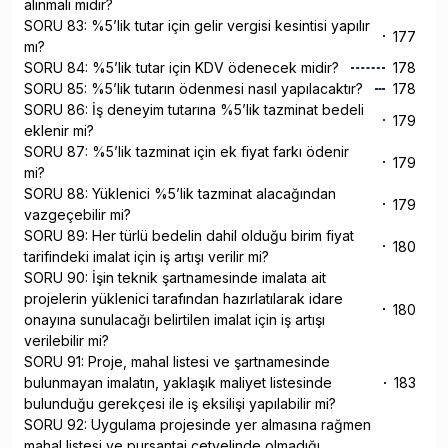
alınmalı mıdır?
SORU 83: %5’lik tutar için gelir vergisi kesintisi yapılır
177
mı?
SORU 84: %5’lik tutar için KDV ödenecek midir?
178
SORU 85: %5’lik tutarın ödenmesi nasıl yapılacaktır?
178
SORU 86: İş deneyim tutarına %5’lik tazminat bedeli
179
eklenir mi?
SORU 87: %5’lik tazminat için ek fiyat farkı ödenir
179
mi?
SORU 88: Yüklenici %5’lik tazminat alacağından
179
vazgeçebilir mi?
SORU 89: Her türlü bedelin dahil olduğu birim fiyat
180
tarifindeki imalat için iş artışı verilir mi?
SORU 90: İşin teknik şartnamesinde imalata ait
projelerin yüklenici tarafından hazırlatılarak idare
180
onayına sunulacağı belirtilen imalat için iş artışı
verilebilir mi?
SORU 91: Proje, mahal listesi ve şartnamesinde
bulunmayan imalatın, yaklaşık maliyet listesinde
183
bulunduğu gerekçesi ile iş eksilişi yapılabilir mi?
SORU 92: Uygulama projesinde yer almasına rağmen
mahal listesi ve pursantaj cetvelinde olmadığı