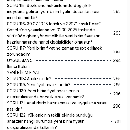
SORU 115: Sözleşme hükümlerinde değişiklik
meydana getiren yeni birim fiyatın düzenlenmesi
292
mümkün müdür?
SORU 116: 30.07.2025 tarihli ve 32971 sayılı Resmî
Gazete’de yayımlanan ve 01.09.2025 tarihinde
293
yürürlüğe giren yönetmelik ile yeni birim fiyatların
hazırlanmasında hangi değişiklikler olmuştur?
SORU 117: Yeni birim fiyat ne zaman tespit edilmek
293
zorundadır?
UYGULAMA 5
294
İkinci Bölüm
YENİ BİRİM FİYAT
SORU 118: Analiz nedir?
295
SORU 119: Yeni fiyat analizi nedir?
295
SORU 120: Yeni birim fiyat analizlerinin
296
oluşturulmasında öncelik sırası var mıdır?
SORU 121: Analizlerin hazırlanması ve uygulama sırası
296
nasıldır?
SORU 122: Yüklenicinin teklif ekinde sunduğu
analizler hangi durumda yeni birim fiyatın
301
oluşturulmasında kullanılır?