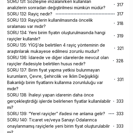
SORU 131: Sözleşme imzalanırken kullanılan
317
analizlerin sonradan değiştirilmesi mümkün müdür?
SORU 132: Rayiç nedir?
317
SORU 133: Rayiçlerin kullanılmasında öncelik
318
sıralaması var mıdır?
SORU 134: Yeni birim fiyatın oluşturulmasında hangi
319
rayiçler kullanılır?
SORU 135: YİGŞ’de belirtilen 4 rayiç yönteminin de
321
araştırılarak mukayese edilmesi zorunlu mudur?
SORU 136: İdarede ve diğer idarelerde mevcut olan
328
rayiçler ifadesiyle belirtilen husus nedir?
SORU 137: Birim fiyat yapma yetkisi bulunmayan
kurumların, Çevre, Şehircilik ve İklim Değişikliği
331
Bakanlığı birim fiyatlarını kullanma zorunluluğu var
mıdır?
SORU 138: İhaleyi yapan idarenin daha önce
gerçekleştirdiği işlerde belirlenen fiyatlar kullanılabilir
333
mi?
SORU 139: “Yerel rayiçler” ifadesi ne anlama gelir?
333
SORU 140: Ticaret ve/veya Sanayi Odalarınca
onaylanmamış rayiçlerle yeni birim fiyat oluşturulabilir
333
mi?