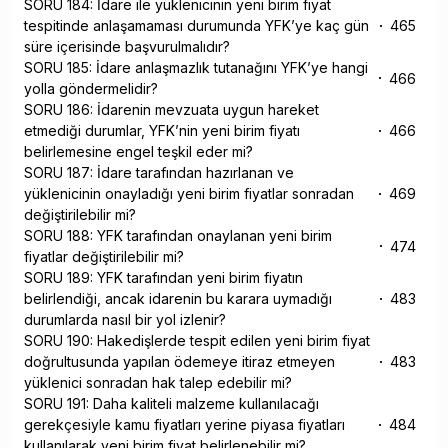
SORU 184: İdare ile yüklenicinin yeni birim fiyat
tespitinde anlaşamaması durumunda YFK’ye kaç gün
465
süre içerisinde başvurulmalıdır?
SORU 185: İdare anlaşmazlık tutanağını YFK’ye hangi
466
yolla göndermelidir?
SORU 186: İdarenin mevzuata uygun hareket
etmediği durumlar, YFK’nin yeni birim fiyatı
466
belirlemesine engel teşkil eder mi?
SORU 187: İdare tarafından hazırlanan ve
yüklenicinin onayladığı yeni birim fiyatlar sonradan
469
değiştirilebilir mi?
SORU 188: YFK tarafından onaylanan yeni birim
474
fiyatlar değiştirilebilir mi?
SORU 189: YFK tarafından yeni birim fiyatın
belirlendiği, ancak idarenin bu karara uymadığı
483
durumlarda nasıl bir yol izlenir?
SORU 190: Hakedişlerde tespit edilen yeni birim fiyat
doğrultusunda yapılan ödemeye itiraz etmeyen
483
yüklenici sonradan hak talep edebilir mi?
SORU 191: Daha kaliteli malzeme kullanılacağı
gerekçesiyle kamu fiyatları yerine piyasa fiyatları
484
kullanılarak yeni birim fiyat belirlenebilir mi?