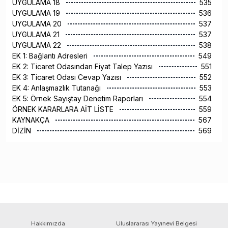
UYGULAMA 18
535
UYGULAMA 19
536
UYGULAMA 20
537
UYGULAMA 21
537
UYGULAMA 22
538
EK 1: Bağlantı Adresleri
549
EK 2: Ticaret Odasından Fiyat Talep Yazısı
551
EK 3: Ticaret Odası Cevap Yazısı
552
EK 4: Anlaşmazlık Tutanağı
553
EK 5: Örnek Sayıştay Denetim Raporları
554
ÖRNEK KARARLARA AİT LİSTE
559
KAYNAKÇA
567
DİZİN
569
Hakkımızda
Uluslararası Yayınevi Belgesi