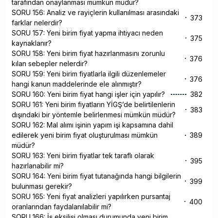
tarafından onaylanması mümkün müdür?
SORU 156: Analiz ve rayiçlerin kullanılması arasındaki
373
farklar nelerdir?
SORU 157: Yeni birim fiyat yapma ihtiyacı neden
375
kaynaklanır?
SORU 158: Yeni birim fiyat hazırlanmasını zorunlu
376
kılan sebepler nelerdir?
SORU 159: Yeni birim fiyatlarla ilgili düzenlemeler
376
hangi kanun maddelerinde ele alınmıştır?
SORU 160: Yeni birim fiyat hangi işler için yapılır?
382
SORU 161: Yeni birim fiyatların YİGŞ’de belirtilenlerin
383
dışındaki bir yöntemle belirlenmesi mümkün müdür?
SORU 162: Mal alımı işinin yapım işi kapsamına dahil
edilerek yeni birim fiyat oluşturulması mümkün
389
müdür?
SORU 163: Yeni birim fiyatlar tek taraflı olarak
395
hazırlanabilir mi?
SORU 164: Yeni birim fiyat tutanağında hangi bilgilerin
399
bulunması gerekir?
SORU 165: Yeni fiyat analizleri yapılırken pursantaj
400
oranlarından faydalanılabilir mi?
SORU 166: İş eksilişi olması durumunda yeni birim