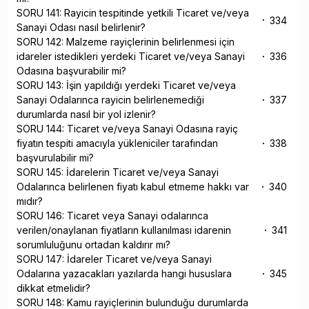
SORU 141: Rayicin tespitinde yetkili Ticaret ve/veya
334
Sanayi Odası nasıl belirlenir?
SORU 142: Malzeme rayiçlerinin belirlenmesi için
idareler istedikleri yerdeki Ticaret ve/veya Sanayi
336
Odasına başvurabilir mi?
SORU 143: İşin yapıldığı yerdeki Ticaret ve/veya
Sanayi Odalarınca rayicin belirlenemediği
337
durumlarda nasıl bir yol izlenir?
SORU 144: Ticaret ve/veya Sanayi Odasına rayiç
fiyatın tespiti amacıyla yükleniciler tarafından
338
başvurulabilir mi?
SORU 145: İdarelerin Ticaret ve/veya Sanayi
Odalarınca belirlenen fiyatı kabul etmeme hakkı var
340
mıdır?
SORU 146: Ticaret veya Sanayi odalarınca
verilen/onaylanan fiyatların kullanılması idarenin
341
sorumluluğunu ortadan kaldırır mı?
SORU 147: İdareler Ticaret ve/veya Sanayi
Odalarına yazacakları yazılarda hangi hususlara
345
dikkat etmelidir?
SORU 148: Kamu rayiçlerinin bulunduğu durumlarda