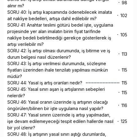
98
alınır mı?
SORU 40: İş artışı kapsamında ödenebilecek imalata
102
ait nakliye bedelleri, artışa dahil edilebilir mi?
SORU 41: Anahtar teslimi götürü bedel işte, uygulama
projesinde yer alan imalatın birim fiyat tarifinde
105
nakliye bedeli belirtilmediği gerekçe gösterilerek iş
artışı verilebilir mi?
SORU 42: İş artışı olması durumunda, iş bitirme ve iş
113
durum belgesi nasıl düzenlenir?
SORU 43: İş artışı verilmesi durumunda, sözleşme
fiyatları üzerinden ihale tenzilatı yapılması mümkün
115
müdür?
SORU 44: Yasal iş artış oranları nedir?
115
SORU 45: Yasal sınırı aşan iş artışlarının sebepleri
115
nelerdir?
SORU 46: Yasal oranın üzerinde iş artışının olacağı
116
öngörülen/bilinen bir işte uygulama nasıl yapılır?
SORU 47: Yasal sınırın üzerinde iş artışı yapılmadan,
işe devam edilemeyeceği tespit edilen hallerde nasıl
125
bir yol izlenir?
SORU 48: İş artışının yasal sınırı aştığı durumlarda,