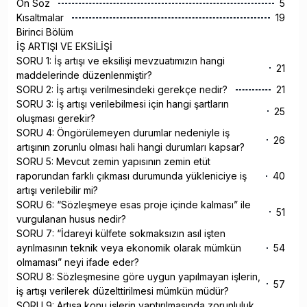
Ön Söz
5
Kısaltmalar
19
Birinci Bölüm
İŞ ARTIŞI VE EKSİLİŞİ
SORU 1: İş artışı ve eksilişi mevzuatımızın hangi
21
maddelerinde düzenlenmiştir?
SORU 2: İş artışı verilmesindeki gerekçe nedir?
21
SORU 3: İş artışı verilebilmesi için hangi şartların
25
oluşması gerekir?
SORU 4: Öngörülemeyen durumlar nedeniyle iş
26
artışının zorunlu olması hali hangi durumları kapsar?
SORU 5: Mevcut zemin yapısının zemin etüt
raporundan farklı çıkması durumunda yükleniciye iş
40
artışı verilebilir mi?
SORU 6: “Sözleşmeye esas proje içinde kalması” ile
51
vurgulanan husus nedir?
SORU 7: “İdareyi külfete sokmaksızın asıl işten
ayrılmasının teknik veya ekonomik olarak mümkün
54
olmaması” neyi ifade eder?
SORU 8: Sözleşmesine göre uygun yapılmayan işlerin,
57
iş artışı verilerek düzelttirilmesi mümkün müdür?
SORU 9: Artışa konu işlerin yaptırılmasında zorunluluk