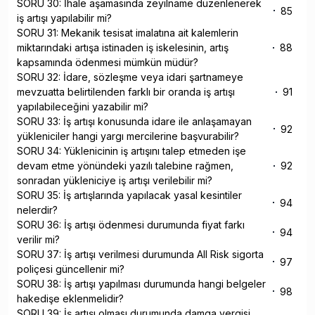
SORU 30: İhale aşamasında zeyilname düzenlenerek
85
iş artışı yapılabilir mi?
SORU 31: Mekanik tesisat imalatına ait kalemlerin
miktarındaki artışa istinaden iş iskelesinin, artış
88
kapsamında ödenmesi mümkün müdür?
SORU 32: İdare, sözleşme veya idari şartnameye
mevzuatta belirtilenden farklı bir oranda iş artışı
91
yapılabileceğini yazabilir mi?
SORU 33: İş artışı konusunda idare ile anlaşamayan
92
yükleniciler hangi yargı mercilerine başvurabilir?
SORU 34: Yüklenicinin iş artışını talep etmeden işe
devam etme yönündeki yazılı talebine rağmen,
92
sonradan yükleniciye iş artışı verilebilir mi?
SORU 35: İş artışlarında yapılacak yasal kesintiler
94
nelerdir?
SORU 36: İş artışı ödenmesi durumunda fiyat farkı
94
verilir mi?
SORU 37: İş artışı verilmesi durumunda All Risk sigorta
97
poliçesi güncellenir mi?
SORU 38: İş artışı yapılması durumunda hangi belgeler
98
hakedişe eklenmelidir?
SORU 39: İş artışı olması durumunda damga vergisi