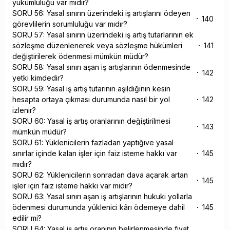
yükümlülüğü var mıdır?
SORU 56: Yasal sınırın üzerindeki iş artışlarını ödeyen
140
görevlilerin sorumluluğu var mıdır?
SORU 57: Yasal sınırın üzerindeki iş artış tutarlarının ek
sözleşme düzenlenerek veya sözleşme hükümleri
141
değiştirilerek ödenmesi mümkün müdür?
SORU 58: Yasal sınırı aşan iş artışlarının ödenmesinde
142
yetki kimdedir?
SORU 59: Yasal iş artış tutarının aşıldığının kesin
hesapta ortaya çıkması durumunda nasıl bir yol
142
izlenir?
SORU 60: Yasal iş artış oranlarının değiştirilmesi
143
mümkün müdür?
SORU 61: Yüklenicilerin fazladan yaptığıve yasal
sınırlar içinde kalan işler için faiz isteme hakkı var
145
mıdır?
SORU 62: Yüklenicilerin sonradan dava açarak artan
145
işler için faiz isteme hakkı var mıdır?
SORU 63: Yasal sınırı aşan iş artışlarının hukuki yollarla
ödenmesi durumunda yüklenici kârı ödemeye dahil
145
edilir mi?
SORU 64: Yasal iş artış oranının belirlenmesinde fiyat