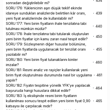
434
sonradan değiştirilebilir mi?
SORU 176: Yüklenicinin aşırı düşük teklif ekinde
idareye sundukları analizlerde belirtilen kâr oranı,
439
yeni fiyat analizlerinde de kullanılabilir mi?
SORU 177: Yeni birim fiyatların ihale tenzilatına tabi
440
tutulması mümkün müdür?
SORU 178: İhale tenzilatına tabi tutularak oluşturulan
450
yeni birim fiyatlar için kamu zararı nasıl tespit edilir?
SORU 179: Sözleşmenin diğer hususlar bölümüne,
yeni birim fiyatlarda uygulanacak bir tenzilat oranı
455
yazılabilir mi?
SORU 180: Yeni birim fiyat tutanaklarını kimler
460
imzalar?
SORU 181: Resmi analiz ve rayiçler kullanılarak yeni
birim fiyat oluşturulması durumunda nasıl bir uygulama
461
yapılır?
SORU 182: Fiyatın tespitine yönelik YFK’ye yapılacak
464
başvuruda hangi hususlara dikkat edilir?
SORU 183: İş eksilişinde resmi birim fiyatların
kullanılması sonucu tespit edilen yeni birim fiyat 0,90
465
katsayısı ile çarpılacak mıdır?