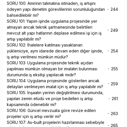
SORU 100: Amirinin talimatına istinaden, iş artışını
ödeyen yapı denetim görevlilerinin sorumluluğundan
244
bahsedilebilir mi?
SORU 101: Yapım işinde uygulama projesinde yer
almayan ancak teknik şartnamesinde belirtilen
249
mevcut alt yapı hatlarının deplase edilmesi işi için iş
artışı yapılabilir mi?
SORU 102: İhalelere katılması yasaklanan
yükleniciye, aynı idarede devam eden diğer işinde,
254
iş artışı verilmesi mümkün müdür?
SORU 103: Uygulama projesinde teknik açıdan
yapılması mümkün olmayan bir imalatın bulunması
255
durumunda iş eksilişi yapılacak mıdır?
SORU 104: Uygulama projesinde gösterilen ancak
259
detayları verilmeyen imalat için iş artışı yapılabilir mi?
SORU 105: İnşaatın yerinin değiştirilmesi durumunda,
yapılan zemin etüdü ve proje bedelleri iş artışı
261
kapsamında ödenebilir mi?
SORU 106: Güncel mevzuata göre revize edilen
263
projeler için iş artışı verilir mi?
SORU 107: As–built projelerin hazırlanması sebebiyle
265