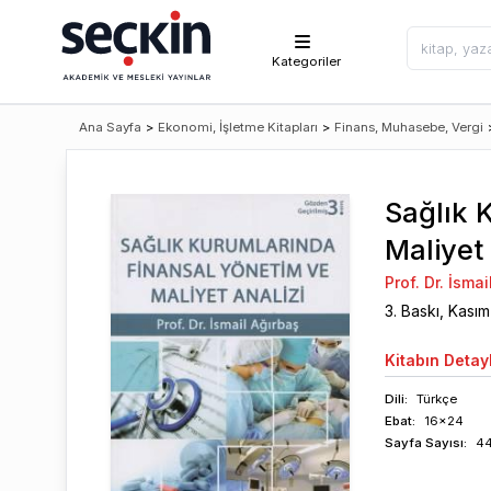
Kategoriler
Ana Sayfa
>
Ekonomi, İşletme Kitapları
>
Finans, Muhasebe, Vergi
Sağlık 
Maliyet 
Prof. Dr. İsma
3
. Baskı,
Kasım
Kitabın
Detayl
Dili:
Türkçe
Ebat:
16x24
Sayfa
Sayısı
:
4