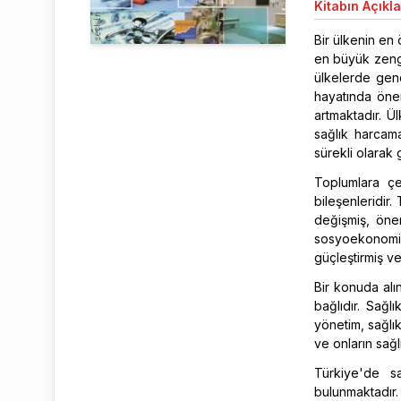
Kitabın
Açıkl
Bir ülkenin en
en büyük zengi
ülkelerde gene
hayatında önem
artmaktadır. Ül
sağlık harcama
sürekli olarak
Toplumlara çeş
bileşenleridir.
değişmiş, önem
sosyoekonomik 
güçleştirmiş ve
Bir konuda alın
bağlıdır. Sağl
yönetim, sağlı
ve onların sağl
Türkiye'de sa
bulunmaktadır. 