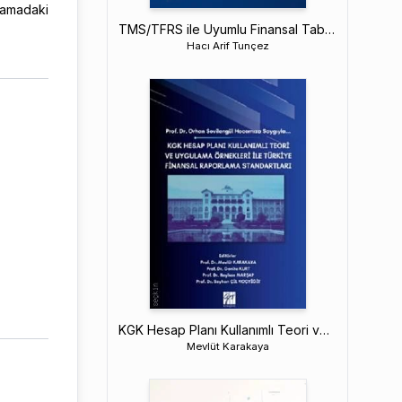
lamadaki
TMS/TFRS ile Uyumlu Finansal Tablolar Analizi
Hacı Arif Tunçez
KGK Hesap Planı Kullanımlı Teori ve Uygulama Örnekleri İle Türkiye Finansal Raporlama Standartları
Mevlüt Karakaya