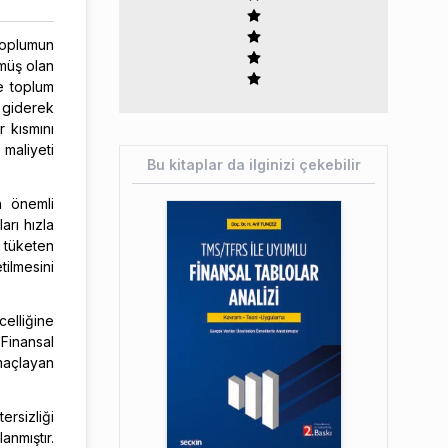
 toplumun
zmüş olan
ve toplum
r giderek
r kısmını
 maliyeti
Bu kitaplar da ilginizi çekebilir
n önemli
arı hızla
 tüketen
tilmesini
celliğine
 Finansal
amaçlayan
rsizliği
anmıştır.