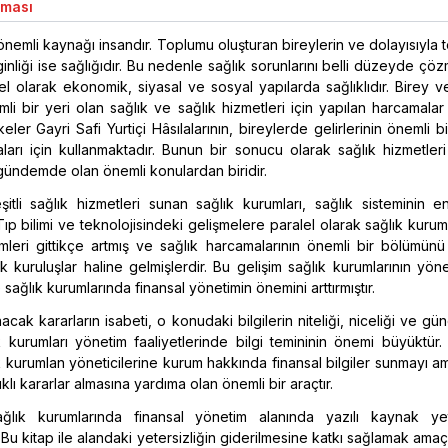
aması
 önemli kaynağı insandır. Toplumu oluşturan bireylerin ve dolayısıyla
nliği ise sağlığıdır. Bu nedenle sağlık sorunlarını belli düzeyde çö
l olarak ekonomik, siyasal ve sosyal yapılarda sağlıklıdır. Birey 
li bir yeri olan sağlık ve sağlık hizmetleri için yapılan harcamala
keler Gayri Safi Yurtiçi Hâsılalarının, bireylerde gelirlerinin önemli bi
ları için kullanmaktadır. Bunun bir sonucu olarak sağlık hizmetleri
 gündemde olan önemli konulardan biridir.
itli sağlık hizmetleri sunan sağlık kurumları, sağlık sisteminin e
 Tıp bilimi ve teknolojisindeki gelişmelere paralel olarak sağlık kuruml
leri gittikçe artmış ve sağlık harcamalarının önemli bir bölümünü
kuruluşlar haline gelmişlerdir. Bu gelişim sağlık kurumlarının yöne
 sağlık kurumlarında finansal yönetimin önemini arttırmıştır.
acak kararların isabeti, o konudaki bilgilerin niteliği, niceliği ve gün
ık kurumları yönetim faaliyetlerinde bilgi temininin önemi büyüktür.
k kurumlan yöneticilerine kurum hakkında finansal bilgiler sunmayı 
ıklı kararlar almasına yardıma olan önemli bir araçtır.
ğlık kurumlarında finansal yönetim alanında yazılı kaynak yete
Bu kitap ile alandaki yetersizliğin giderilmesine katkı sağlamak amaçl