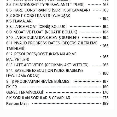
8.5. RELATIONSHIP TYPE (BAĞLANTI TİPLERİ)
163
8.6. HARD CONSTRAINTS (SERT KISITLAMALAR)
163
8.7. SOFT CONSTRAINTS (YUMUŞAK
164
KISITLAMALAR)
8.8. LARGE FLOAT (GENİŞ BOLLUK)
164
8.9. NEGATIVE FLOAT (NEGATİF BOLLUK)
164
8.10. LARGE DURATIONS (GENİŞ SÜRELER)
164
8.11. INVALID PROGRESS DATES (GEÇERSİZ İLERLEME
165
TARİHLERİ)
8.12. RESOURCES/COST (KAYNAKLAR VE
165
MALİYETLER)
8.13. LATE ACTIVITIES (GECİKMİŞ AKTİVİTELER)
165
8.14. BASELINE EXECUTION INDEX (BASELINE
166
UYGULAMA ORANI)
9. İŞ PROGRAMININ REVİZE EDİLMESİ
167
EKLER
169
GENEL TERMİNOLOJİ
170
SIK SORULAN SORULAR & CEVAPLAR
175
Kavram Dizini
199