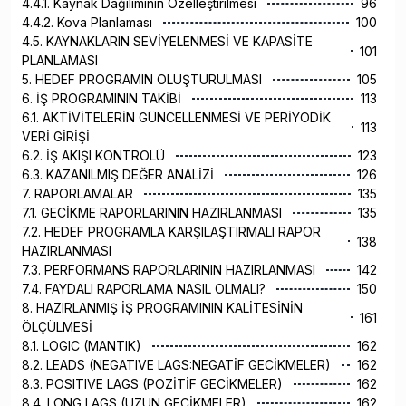
4.4.1. Kaynak Dağılımının Özelleştirilmesi
96
4.4.2. Kova Planlaması
100
4.5. KAYNAKLARIN SEVİYELENMESİ VE KAPASİTE
101
PLANLAMASI
5. HEDEF PROGRAMIN OLUŞTURULMASI
105
6. İŞ PROGRAMININ TAKİBİ
113
6.1. AKTİVİTELERİN GÜNCELLENMESİ VE PERİYODİK
113
VERİ GİRİŞİ
6.2. İŞ AKIŞI KONTROLÜ
123
6.3. KAZANILMIŞ DEĞER ANALİZİ
126
7. RAPORLAMALAR
135
7.1. GECİKME RAPORLARININ HAZIRLANMASI
135
7.2. HEDEF PROGRAMLA KARŞILAŞTIRMALI RAPOR
138
HAZIRLANMASI
7.3. PERFORMANS RAPORLARININ HAZIRLANMASI
142
7.4. FAYDALI RAPORLAMA NASIL OLMALI?
150
8. HAZIRLANMIŞ İŞ PROGRAMININ KALİTESİNİN
161
ÖLÇÜLMESİ
8.1. LOGIC (MANTIK)
162
8.2. LEADS (NEGATIVE LAGS:NEGATİF GECİKMELER)
162
8.3. POSITIVE LAGS (POZİTİF GECİKMELER)
162
8.4. LONG LAGS (UZUN GECİKMELER)
162