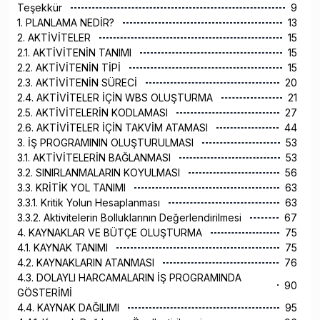
Teşekkür
9
1. PLANLAMA NEDİR?
13
2. AKTİVİTELER
15
2.1. AKTİVİTENİN TANIMI
15
2.2. AKTİVİTENİN TİPİ
15
2.3. AKTİVİTENİN SÜRECİ
20
2.4. AKTİVİTELER İÇİN WBS OLUŞTURMA
21
2.5. AKTİVİTELERİN KODLAMASI
27
2.6. AKTİVİTELER İÇİN TAKVİM ATAMASI
44
3. İŞ PROGRAMININ OLUŞTURULMASI
53
3.1. AKTİVİTELERİN BAĞLANMASI
53
3.2. SINIRLANMALARIN KOYULMASI
56
3.3. KRİTİK YOL TANIMI
63
3.3.1. Kritik Yolun Hesaplanması
63
3.3.2. Aktivitelerin Bolluklarının Değerlendirilmesi
67
4. KAYNAKLAR VE BÜTÇE OLUŞTURMA
75
4.1. KAYNAK TANIMI
75
4.2. KAYNAKLARIN ATANMASI
76
4.3. DOLAYLI HARCAMALARIN İŞ PROGRAMINDA
90
GÖSTERİMİ
4.4. KAYNAK DAĞILIMI
95