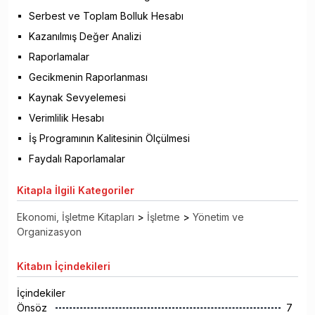
Serbest ve Toplam Bolluk Hesabı
Kazanılmış Değer Analizi
Raporlamalar
Gecikmenin Raporlanması
Kaynak Sevyelemesi
Verimlilik Hesabı
İş Programının Kalitesinin Ölçülmesi
Faydalı Raporlamalar
Kitapla
İlgili Kategoriler
Ekonomi, İşletme Kitapları
>
İşletme
>
Yönetim ve
Organizasyon
Kitabın
İçindekileri
İçindekiler
Önsöz
7