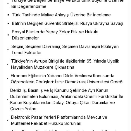
Türkiye'de Beşeri Sermaye ve Ekonomik Büyüme Üzerine
Bir Değerlendirme
Türk Tarihinde Maliye Anlayışı Üzerine Bir İnceleme
Batı'nın Değişen Güvenlik Stratejisi: Rusya Ukrayna Savaşı
Sosyal Bilimlerde Yapay Zeka: Etik ve Hukuki
Düzenlemeler
Seçim, Seçmen Davranışı, Seçmen Davranışını Etkileyen
Temel Faktörler
Türkiye'nin Avrupa Birliği İle İlişkilerinin 65. Yılında Üyelik
Hayalinden Müzakere Çıkmazına
Ekonomi Eğitiminin Yabancı Dilde Verilmesi Konusunda
Öğrencilerin Görüşleri: İzmir Demokrasi Üniversitesi Örneği
Deniz İş, Basın İş ve İş Kanunu Şeklinde Ayrı Kanun
Düzenlemeleri Bulunması, Aralarındaki Önemli Farklılıklar İle
Kanun Boşluklarından Dolayı Ortaya Çıkan Durumlar ve
Çözüm Yolları
Elektronik Pazar Yerleri Platformlarında Mevcut ve
Muhtemel Rekabet Hukuku Sorunları