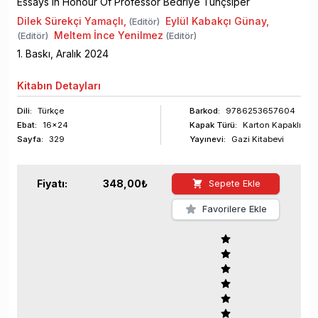
Essays In Honour Of Professor Bedriye Tunçsiper
Dilek Sürekçi Yamaçlı
,
Eylül Kabakçı Günay
,
(Editör)
Meltem İnce Yenilmez
(Editör)
(Editör)
1
. Baskı,
Aralık
2024
Kitabın
Detayları
Dili:
Türkçe
Barkod
:
9786253657604
Ebat:
16x24
Kapak Türü:
Karton Kapaklı
Sayfa
:
329
Yayınevi:
Gazi Kitabevi
Fiyatı:
348,00
₺
Sepete Ekle
Favorilere Ekle