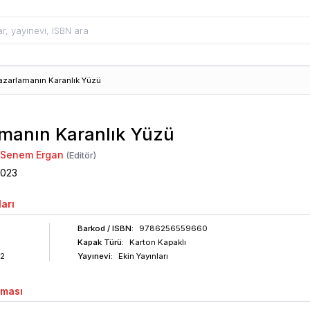
azarlamanın Karanlık Yüzü
manın Karanlık Yüzü
i Senem Ergan
(Editör)
2023
arı
Barkod
/ ISBN
:
9786256559660
Kapak Türü:
Karton Kapaklı
2
Yayınevi:
Ekin Yayınları
aması