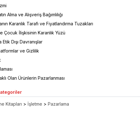
izmi
tın Alma ve Alışveriş Bağımlılığı
anın Karanlık Tarafı ve Fiyatlandırma Tuzakları
 Çocuk İlişkisinin Karanlık Yüzü
Etik Dışı Davranışlar
atformlar ve Gizlilik
k
laması
klı Olan Ürünlerin Pazarlanması
Kategoriler
e Kitapları
>
İşletme
>
Pazarlama