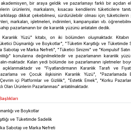
t akademisyen, bir araya geldik ve pazarlamayı farklı bir açıdan e
elerin ürünlerini, markalarını, kısacası kendilerini tüketicilere tanıt
arklılaşıp dikkat çekebilmesi, sürdürülebilir olması için; tüketicileri
leri, markaları, işletmeleri, indirimleri, kampanyaları vb. öğrenebilme
ahip pazarlamanın bir de karanlık yüzünü anlatalım dedik.
 Karanlık Yüzü" kitabı, on iki bölümden oluşmaktadır. Kitabın
etici Düşmanlığı ve Boykotlar", "Tüketim Karşıtlığı ve Tüketimde S
a Sabotajı ve Marka Nefreti", "Tüketici Sinizmi" ve "Kompulsif Satı
mlılığı" konularına değinilmektedir ve pazarlamanın karanlık yüzü 
alın-maktadır. Kalan yedi bölümde ise pazarlamanın işletmeler boy
 açıklanmaktadır ve "Fiyatlandırmanın Karanlık Tarafı ve Fiyat
Pazarlama ve Çocuk ilişkisinin Karanlık Yüzü", "Pazarlamada E
"Çevrim içi Platformlar ve Gizlilik", "Estetik Emek", "Korku Pazarl
ı Olan Ürünlerin Pazarlanması" anlatılmaktadır.
aşlıkları
şmanlığı ve Boykotlar
ıtlığı ve Tüketimde Sadelik
rka Sabotajı ve Marka Nefreti