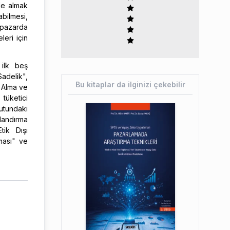
le almak
abilmesi,
n pazarda
leri için
 ilk beş
adelik",
Bu kitaplar da ilginizi çekebilir
n Alma ve
tüketici
utundaki
landırma
tik Dışı
aması" ve