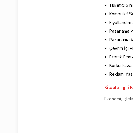
Tüketici Sin
Kompulsif Sa
Fiyatlandırm
Pazarlama ve
Pazarlamada 
Çevrim İçi Pl
Estetik Eme
Korku Pazar
Reklamı Yasa
Kitapla
İlgili 
Ekonomi, İşletm