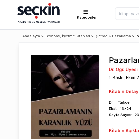
Kategoriler
Ana Sayfa
>
Ekonomi, İşletme Kitapları
>
İşletme
>
Pazarlama
>
P
Pazarla
Dr. Öğr. Üyes
1
. Baskı,
Ekim
Kitabın
Detayl
Dili:
Türkçe
Ebat:
16x24
Sayfa
Sayısı
:
23
Kitabın
Açıkl