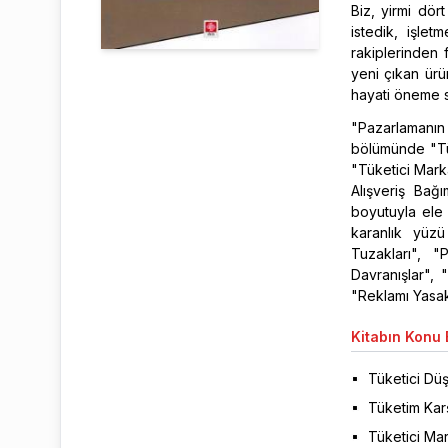
Biz, yirmi dör
istedik, işletm
rakiplerinden f
yeni çıkan ürün
hayati öneme s
"Pazarlamanın
bölümünde "Tük
"Tüketici Mark
Alışveriş Bağı
boyutuyla ele 
karanlık yüzü
Tuzakları", "
Davranışlar", 
"Reklamı Yasakl
Kitabın
Konu B
Tüketici Dü
Tüketim Karş
Tüketici Ma