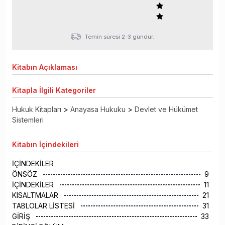
Temin süresi 2-3 gündür.
Kitabın
Açıklaması
Kitapla
İlgili Kategoriler
Hukuk Kitapları
>
Anayasa Hukuku
>
Devlet ve Hükümet
Sistemleri
Kitabın
İçindekileri
İÇİNDEKİLER
ÖNSÖZ
9
İÇİNDEKİLER
11
KISALTMALAR
21
TABLOLAR LİSTESİ
31
GİRİŞ
33