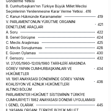
Gönderme Yetkisi
B. Cumhurbaşkanı’nın Türkiye Büyük Millet Meclisi
Seçimlerinin Yenilenmesine Karar Verme Yetkisi . 416
C. Kanun Hükmünde Kararnameler
419
V. PARLAMENTONUN YÜRÜTME ORGANINI
421
DENETLEME ARAÇLARI
A. Soru
422
B. Genel Görüşme
424
C. Meclis Araştırması
425
D. Meclis Soruşturması
428
E. Güven Oylaması
430
F. Gensoru
432
VI. 27/05/1960–12/09/1980 TARİHLERİ ARASINDA
GÖREV YAPAN CUMHURBAŞKANLARI VE
434
HÜKÛMETLER
VII. 1961 ANAYASASI DÖNEMİNDE GÖREV YAPAN
438
KOALİSYON VE AZINLIK HÜKÛMETLERİ
ALTINCI BÖLÜM
PARLAMENTER HÜKÛMET SİSTEMİNİN TÜRKİYE
CUMHURİYETİ 1982 ANAYASASI DÖNEMİ UYGULAMASI
I. GENEL OLARAK
445
II. YASAMA ORGANI: TÜRKİYE BÜYÜK MİLLET