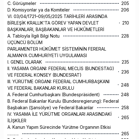
C. Görüşmeler
205
D. Komisyonlar ya da Komiteler
206
VI. 03/04/1721–09/05/2025 TARİHLERİ ARASINDA
BİRLEŞİK KRALLIK’TA GÖREV YAPAN DEVLET
210
BAŞKANLARI, BAŞBAKANLAR VE HÜKÛMETLERİ
A. Tabloyla İlgili Bilgi Notu
228
ÜÇÜNCÜ BÖLÜM
PARLAMENTER HÜKÛMET SİSTEMİNİN FERERAL
ALMANYA CUMHURİYETİ UYGULAMASI
I. GENEL OLARAK
235
II. YASAMA ORGANI: FEDERAL MECLİS (BUNDESTAG)
236
VE FEDERAL KONSEY (BUNDESRAT)
III. YÜRÜTME ORGANI: FEDERAL CUMHURBAŞKANI
248
VE FEDERAL BAKANLAR KURULU
A. Federal Cumhurbaşkanı (Bundespräsident)
248
B. Federal Bakanlar Kurulu (Bundesregierung): Federal
Başbakan (Şansölye) ve Federal Bakanlar
258
IV. YASAMA İLE YÜRÜTME ORGANLARI ARASINDAKİ
265
İLİŞKİLER
A. Kanun Yapım Sürecinde Yürütme Organının Etkisi
……….
265