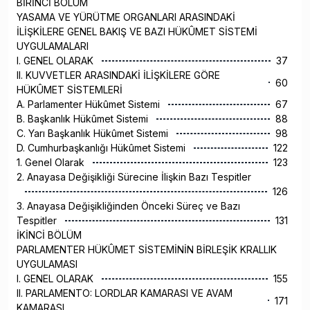
BİRİNCİ BÖLÜM
YASAMA VE YÜRÜTME ORGANLARI ARASINDAKİ
İLİŞKİLERE GENEL BAKIŞ VE BAZI HÜKÛMET SİSTEMİ
UYGULAMALARI
I. GENEL OLARAK
37
II. KUVVETLER ARASINDAKİ İLİŞKİLERE GÖRE
60
HÜKÛMET SİSTEMLERİ
A. Parlamenter Hükûmet Sistemi
67
B. Başkanlık Hükûmet Sistemi
88
C. Yarı Başkanlık Hükûmet Sistemi
98
D. Cumhurbaşkanlığı Hükûmet Sistemi
122
1. Genel Olarak
123
2. Anayasa Değişikliği Sürecine İlişkin Bazı Tespitler
126
3. Anayasa Değişikliğinden Önceki Süreç ve Bazı
Tespitler
131
İKİNCİ BÖLÜM
PARLAMENTER HÜKÛMET SİSTEMİNİN BİRLEŞİK KRALLIK
UYGULAMASI
I. GENEL OLARAK
155
II. PARLAMENTO: LORDLAR KAMARASI VE AVAM
171
KAMARASI