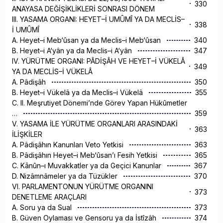
330
ANAYASA DEĞİŞİKLİKLERİ SONRASI DÖNEM
III. YASAMA ORGANI: HEYET–İ UMÛMÎ YA DA MECLİS–
338
İ UMÛMÎ
A. Heyet–i Meb‘ûsan ya da Meclis–i Meb‘ûsan
340
B. Heyet–i A‘yân ya da Meclis–i A‘yân
347
IV. YÜRÜTME ORGANI: PÂDİŞÂH VE HEYET–İ VÜKELÂ
349
YA DA MECLİS–İ VÜKELÂ
A. Pâdişâh
350
B. Heyet–i Vükelâ ya da Meclis–i Vükelâ
355
C. II. Meşrutiyet Dönemi’nde Görev Yapan Hükûmetler
…
359
V. YASAMA İLE YÜRÜTME ORGANLARI ARASINDAKİ
363
İLİŞKİLER
A. Pâdişâhın Kanunları Veto Yetkisi
363
B. Pâdişâhın Heyet–i Meb‘ûsan’ı Fesih Yetkisi
365
C. Kānûn–ı Muvakkatler ya da Geçici Kanunlar
367
D. Nizâmnâmeler ya da Tüzükler
370
VI. PARLAMENTONUN YÜRÜTME ORGANINI
373
DENETLEME ARAÇLARI
A. Soru ya da Sual
373
B. Güven Oylaması ve Gensoru ya da İstîzâh
374