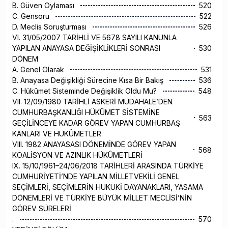
B. Güven Oylaması
520
C. Gensoru
522
D. Meclis Soruşturması
526
VI. 31/05/2007 TARİHLİ VE 5678 SAYILI KANUNLA
YAPILAN ANAYASA DEĞİŞİKLİKLERİ SONRASI
530
DÖNEM
A. Genel Olarak
531
B. Anayasa Değişikliği Sürecine Kısa Bir Bakış
536
C. Hükûmet Sisteminde Değişiklik Oldu Mu?
548
VII. 12/09/1980 TARİHLİ ASKERİ MÜDAHALE’DEN
CUMHURBAŞKANLIĞI HÜKÛMET SİSTEMİNE
563
GEÇİLİNCEYE KADAR GÖREV YAPAN CUMHURBAŞ
KANLARI VE HÜKÛMETLER
VIII. 1982 ANAYASASI DÖNEMİNDE GÖREV YAPAN
568
KOALİSYON VE AZINLIK HÜKÛMETLERİ
IX. 15/10/1961–24/06/2018 TARİHLERİ ARASINDA TÜRKİYE
CUMHURİYETİ’NDE YAPILAN MİLLETVEKİLİ GENEL
SEÇİMLERİ, SEÇİMLERİN HUKUKİ DAYANAKLARI, YASAMA
DÖNEMLERİ VE TÜRKİYE BÜYÜK MİLLET MECLİSİ’NİN
GÖREV SÜRELERİ
.
570