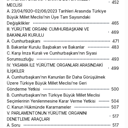
452
MECLİSİ
A. 23/04/1920–02/06/2023 Tarihleri Arasında Türkiye
Büyük Millet Meclisi’nin Üye Tam Sayısındaki
Değişiklikler
465
III. YÜRÜTME ORGANI: CUMHURBAŞKANI VE
469
BAKANLAR KURULU
A. Cumhurbaşkanı
471
B. Bakanlar Kurulu: Başbakan ve Bakanlar
483
C. Karşı İmza Kuralı ve Cumhurbaşkanı’nın Siyasi
Sorumsuzluğu
493
IV. YASAMA İLE YÜRÜTME ORGANLARI ARASINDAKİ
499
İLİŞKİLER
A. Cumhurbaşkanı’nın Kanunları Bir Daha Görüşülmek
Üzere Türkiye Büyük Millet Meclisi’ne Geri
Gönderme Yetkisi
500
B. Cumhurbaşkanı’nın Türkiye Büyük Millet Meclisi
Seçimlerinin Yenilenmesine Karar Verme Yetkisi
504
C. Kanun Hükmünde Kararnameler
507
V. PARLAMENTONUN YÜRÜTME ORGANINI
517
DENETLEME ARAÇLARI
A. Soru
517