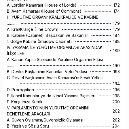
A. Lordlar Kamarası (House of Lords)
172
B. Avam Kamarası (House of Commons)
174
III. YÜRÜTME ORGANI: KRAL/KRALİÇE VE KABİNE
……….
179
A. Kral/Kraliçe (The Crown)
179
B. Kabine (Cabinet): Başbakan ve Bakanlar
184
1. Gölge Kabine (Shadow Cabinet)
188
IV. YASAMA İLE YÜRÜTME ORGANLARI ARASINDAKİ
189
İLİŞKİLER
A. Kanun Yapım Sürecinde Yürütme Organının Etkisi
………
190
B. Devlet Başkanının Kanunları Veto Yetkisi
193
C. Devlet Başkanının Avam Kamarası’nı Fesih Yetkisi
………
194
D. Prorogation
196
E. İkincil Kanunlar ya da İkincil Yasama Biçimleri
198
F. Karşı İmza Kuralı
200
V. PARLAMENTO’NUN YÜRÜTME ORGANINI
202
DENETLEME ARAÇLARI
A. Güven Oylaması/Güvensizlik Oylaması
202
B. Yazılı ve Sözlü Soru
204