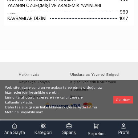
YAZARIN ÖZGEÇMİŞİ VE AKADEMİK YAYINLARI
……….
969
KAVRAMLAR DİZİNİ
1017
Hakkımızda
Uluslararası Yayınevi Belgesi
Kaynakça Dosyası
Kişisel Verilerin Korunması
Web sitemizde sunulan ve açıkça talep etmiş olduğunuz
Üyelik
Siparişlerim
hizmetler için kesinlikle gerekli,
İade Politikası
İletişim
birinci taraf oturum çerezleri ve kalıcı çerezler
Okudum
kullanılmaktadır.
Daha fazla bilgi için
linke
tıklayarak Çerez Aydınlatma
Metnine ulaşabilirsiniz.
Ana Sayfa
Kategori
Sipariş
Profil
Sepetim