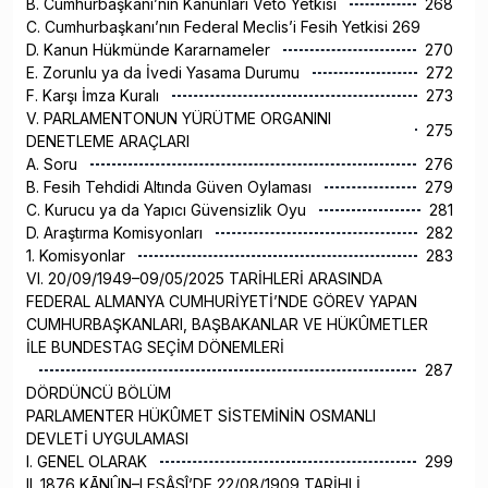
B. Cumhurbaşkanı’nın Kanunları Veto Yetkisi
268
C. Cumhurbaşkanı’nın Federal Meclis’i Fesih Yetkisi 269
D. Kanun Hükmünde Kararnameler
270
E. Zorunlu ya da İvedi Yasama Durumu
272
F. Karşı İmza Kuralı
273
V. PARLAMENTONUN YÜRÜTME ORGANINI
275
DENETLEME ARAÇLARI
A. Soru
276
B. Fesih Tehdidi Altında Güven Oylaması
279
C. Kurucu ya da Yapıcı Güvensizlik Oyu
281
D. Araştırma Komisyonları
282
1. Komisyonlar
283
VI. 20/09/1949–09/05/2025 TARİHLERİ ARASINDA
FEDERAL ALMANYA CUMHURİYETİ’NDE GÖREV YAPAN
CUMHURBAŞKANLARI, BAŞBAKANLAR VE HÜKÛMETLER
İLE BUNDESTAG SEÇİM DÖNEMLERİ
287
DÖRDÜNCÜ BÖLÜM
PARLAMENTER HÜKÛMET SİSTEMİNİN OSMANLI
DEVLETİ UYGULAMASI
I. GENEL OLARAK
299
II. 1876 KĀNÛN–I ESÂSÎ’DE 22/08/1909 TARİHLİ