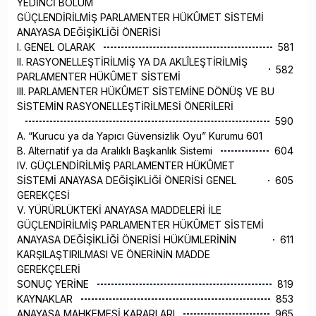
YEDİNCİ BÖLÜM
GÜÇLENDİRİLMİŞ PARLAMENTER HÜKÛMET SİSTEMİ
ANAYASA DEĞİŞİKLİĞİ ÖNERİSİ
I. GENEL OLARAK
581
II. RASYONELLEŞTİRİLMİŞ YA DA AKLÎLEŞTİRİLMİŞ
582
PARLAMENTER HÜKÛMET SİSTEMİ
III. PARLAMENTER HÜKÛMET SİSTEMİNE DÖNÜŞ VE BU
SİSTEMİN RASYONELLEŞTİRİLMESİ ÖNERİLERİ
590
A. “Kurucu ya da Yapıcı Güvensizlik Oyu” Kurumu 601
B. Alternatif ya da Aralıklı Başkanlık Sistemi
604
IV. GÜÇLENDİRİLMİŞ PARLAMENTER HÜKÛMET
SİSTEMİ ANAYASA DEĞİŞİKLİĞİ ÖNERİSİ GENEL
605
GEREKÇESİ
V. YÜRÜRLÜKTEKİ ANAYASA MADDELERİ İLE
GÜÇLENDİRİLMİŞ PARLAMENTER HÜKÛMET SİSTEMİ
ANAYASA DEĞİŞİKLİĞİ ÖNERİSİ HÜKÜMLERİNİN
611
KARŞILAŞTIRILMASI VE ÖNERİNİN MADDE
GEREKÇELERİ
SONUÇ YERİNE
819
KAYNAKLAR
853
ANAYASA MAHKEMESİ KARARLARI
965