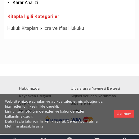
Karar Analizi
Kitapla
İlgili Kategoriler
Hukuk Kitapları
>
İcra ve İflas Hukuku
Hakkımızda
Uluslararası Yayınevi Belgesi
Kaynakça Dosyası
Kişisel Verilerin Korunması
Web sitemizde sunulan ve açıkça talep etmiş olduğunuz
Üyelik
Siparişlerim
hizmetler için kesinlikle gerekli,
İade Politikası
İletişim
birinci taraf oturum çerezleri ve kalıcı çerezler
Okudum
kullanılmaktadır.
Daha fazla bilgi için
linke
tıklayarak Çerez Aydınlatma
Metnine ulaşabilirsiniz.