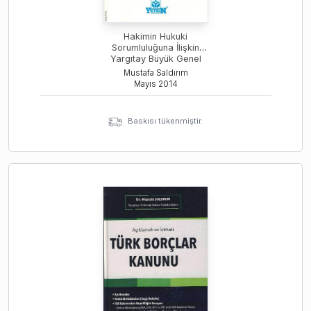
Hakimin Hukuki
Sorumluluğuna İlişkin
Yargıtay Büyük Genel
Kurulu ve Yargıtay Hukuk
Mustafa Saldırım
Genel Kurulu Kararları
Mayıs
2014
Baskısı tükenmiştir.