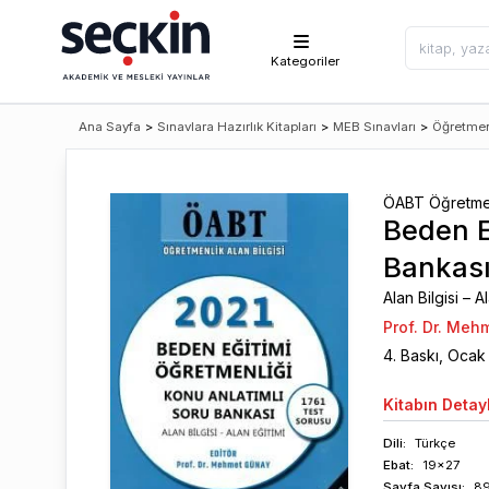
Kategoriler
Ana Sayfa
>
Sınavlara Hazırlık Kitapları
>
MEB Sınavları
>
Öğretmen
ÖABT Öğretmenl
Beden E
Bankas
Alan Bilgisi – A
Prof. Dr. Me
4
. Baskı,
Ocak
Kitabın
Detayl
Dili:
Türkçe
Ebat:
19x27
Sayfa
Sayısı
:
8