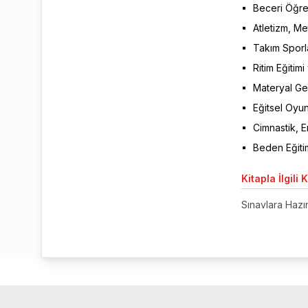
Beceri Öğre
Atletizm, M
Takım Sporla
Ritim Eğitim
Materyal Gel
Eğitsel Oyun
Cimnastik, 
Beden Eğitim
Kitapla
İlgili 
Sınavlara Hazırl