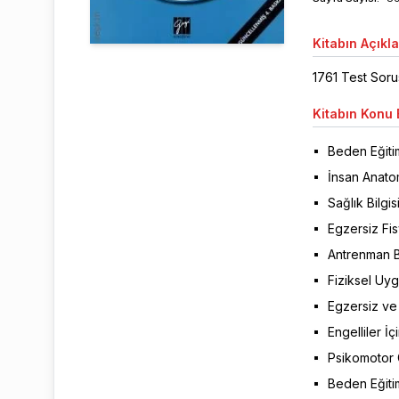
Kitabın
Açıkl
1761 Test Soru
Kitabın
Konu B
Beden Eğiti
İnsan Anatom
Sağlık Bilgis
Egzersiz Fi
Antrenman B
Fiziksel Uyg
Egzersiz ve
Engelliler İ
Psikomotor 
Beden Eğitim