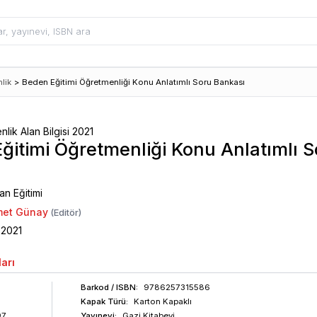
lik
>
Beden Eğitimi Öğretmenliği Konu Anlatımlı Soru Bankası
ik Alan Bilgisi 2021
ğitimi Öğretmenliği Konu Anlatımlı S
ı
lan Eğitimi
hmet Günay
(Editör)
2021
arı
Barkod
/ ISBN
:
9786257315586
Kapak Türü:
Karton Kapaklı
97
Yayınevi:
Gazi Kitabevi