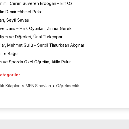
nimi, Ceren Suveren Erdoğan – Elif Öz
etin Demir –Ahmet Pekel
rı, Seyfi Savaş
i ve Dans – Halk Oyunları, Zinnur Gerek
işim ve Diğerleri, Ünal Türkçapar
lar, Mehmet Güllü – Serpil Timurkaan Akçınar
Emre Bağcı
 ve Sporda Özel Öğretim, Atilla Pulur
Kategoriler
ık Kitapları
>
MEB Sınavları
>
Öğretmenlik