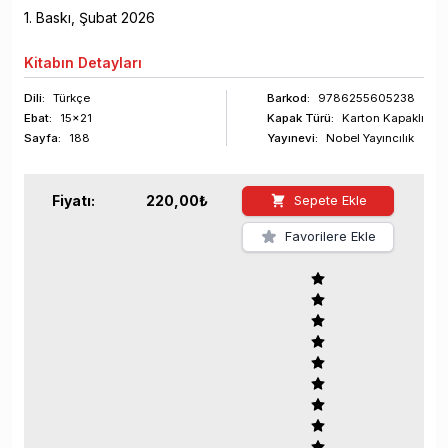
1
. Baskı,
Şubat
2026
Kitabın
Detayları
Dili:
Türkçe
Barkod
:
9786255605238
Ebat:
15x21
Kapak Türü:
Karton Kapaklı
Sayfa
:
188
Yayınevi:
Nobel Yayıncılık
Fiyatı:
220,00
₺
Sepete Ekle
Favorilere Ekle