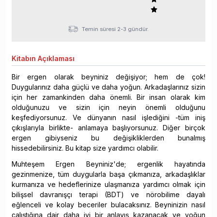
Temin süresi 2-3 gündür.
Kitabın
Açıklaması
Bir ergen olarak beyniniz değişiyor; hem de çok!
Duygularınız daha güçlü ve daha yoğun. Arkadaşlarınız sizin
için her zamankinden daha önemli. Bir insan olarak kim
olduğunuzu ve sizin için neyin önemli olduğunu
keşfediyorsunuz. Ve dünyanın nasıl işlediğini -tüm iniş
çıkışlarıyla birlikte- anlamaya başlıyorsunuz. Diğer birçok
ergen gibiyseniz bu değişikliklerden bunalmış
hissedebilirsiniz. Bu kitap size yardımcı olabilir.
Muhteşem Ergen Beyniniz'de; ergenlik hayatında
gezinmenize, tüm duygularla başa çıkmanıza, arkadaşlıklar
kurmanıza ve hedeflerinize ulaşmanıza yardımcı olmak için
bilişsel davranışçı terapi (BDT) ve nörobilime dayalı
eğlenceli ve kolay beceriler bulacaksınız. Beyninizin nasıl
çalıştığına dair daha iyi bir anlayış kazanacak ve yoğun