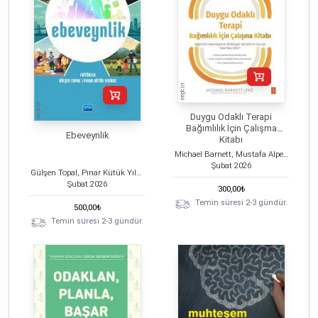
Duygu Odaklı Terapi
Bağımlılık İçin Çalışma
Ebeveynlik
Kitabı
Michael Barnett, Mustafa Alper Kılıç
Şubat
2026
Gülşen Topal, Pınar Kütük Yılmaz
Şubat
2026
300,00
₺
Temin süresi 2-3 gündür.
500,00
₺
Temin süresi 2-3 gündür.