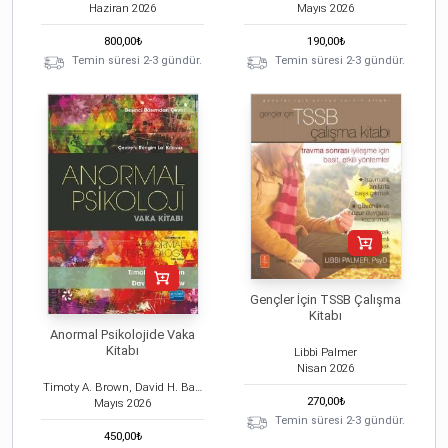
Haziran
2026
Mayıs
2026
800,00
₺
190,00
₺
Temin süresi 2-3 gündür.
Temin süresi 2-3 gündür.
Gençler İçin TSSB Çalışma
Kitabı
Anormal Psikolojide Vaka
Kitabı
Libbi Palmer
Nisan
2026
Timoty A. Brown, David H. Barlow
270,00
₺
Mayıs
2026
Temin süresi 2-3 gündür.
450,00
₺