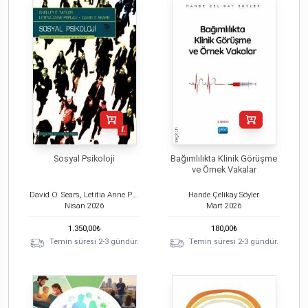
Sosyal Psikoloji
Bağımlılıkta Klinik Görüşme
ve Örnek Vakalar
David O. Sears, Letitia Anne Peplau, Shelley E. Taylor
Hande Çelikay Söyler
Nisan
2026
Mart
2026
1.350,00
₺
180,00
₺
Temin süresi 2-3 gündür.
Temin süresi 2-3 gündür.