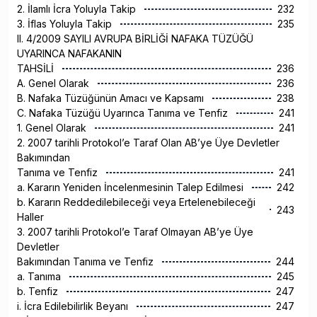
2. İlamlı İcra Yoluyla Takip
232
3. İflas Yoluyla Takip
235
II. 4/2009 SAYILI AVRUPA BİRLİĞİ NAFAKA TÜZÜĞÜ
UYARINCA NAFAKANIN
TAHSİLİ
236
A. Genel Olarak
236
B. Nafaka Tüzüğünün Amacı ve Kapsamı
238
C. Nafaka Tüzüğü Uyarınca Tanıma ve Tenfiz
241
1. Genel Olarak
241
2. 2007 tarihli Protokol’e Taraf Olan AB’ye Üye Devletler
Bakımından
Tanıma ve Tenfiz
241
a. Kararın Yeniden İncelenmesinin Talep Edilmesi
242
b. Kararın Reddedilebileceği veya Ertelenebileceği
243
Haller
3. 2007 tarihli Protokol’e Taraf Olmayan AB’ye Üye
Devletler
Bakımından Tanıma ve Tenfiz
244
a. Tanıma
245
b. Tenfiz
247
i. İcra Edilebilirlik Beyanı
247