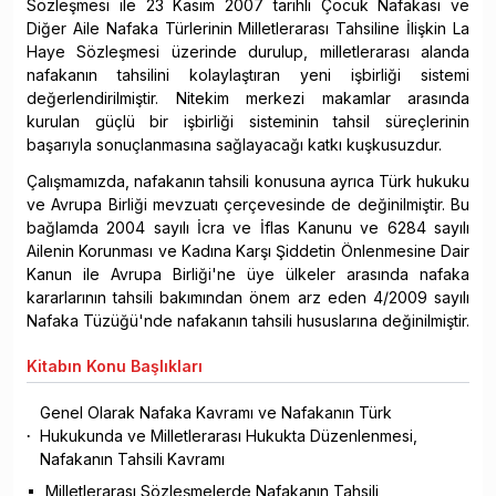
Sözleşmesi ile 23 Kasım 2007 tarihli Çocuk Nafakası ve
Diğer Aile Nafaka Türlerinin Milletlerarası Tahsiline İlişkin La
Haye Sözleşmesi üzerinde durulup, milletlerarası alanda
nafakanın tahsilini kolaylaştıran yeni işbirliği sistemi
değerlendirilmiştir. Nitekim merkezi makamlar arasında
kurulan güçlü bir işbirliği sisteminin tahsil süreçlerinin
başarıyla sonuçlanmasına sağlayacağı katkı kuşkusuzdur.
Çalışmamızda, nafakanın tahsili konusuna ayrıca Türk hukuku
ve Avrupa Birliği mevzuatı çerçevesinde de değinilmiştir. Bu
bağlamda 2004 sayılı İcra ve İflas Kanunu ve 6284 sayılı
Ailenin Korunması ve Kadına Karşı Şiddetin Önlenmesine Dair
Kanun ile Avrupa Birliği'ne üye ülkeler arasında nafaka
kararlarının tahsili bakımından önem arz eden 4/2009 sayılı
Nafaka Tüzüğü'nde nafakanın tahsili hususlarına değinilmiştir.
Kitabın
Konu Başlıkları
Genel Olarak Nafaka Kavramı ve Nafakanın Türk
Hukukunda ve Milletlerarası Hukukta Düzenlenmesi,
Nafakanın Tahsili Kavramı
Milletlerarası Sözleşmelerde Nafakanın Tahsili