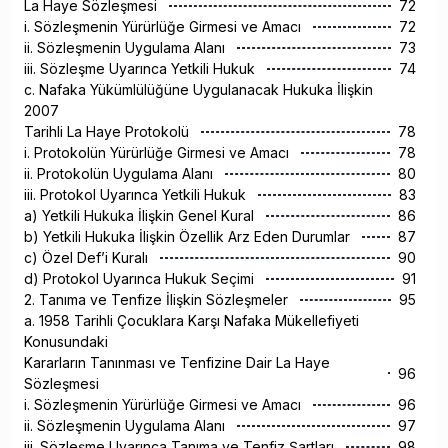
La Haye Sözleşmesi
72
i. Sözleşmenin Yürürlüğe Girmesi ve Amacı
72
ii. Sözleşmenin Uygulama Alanı
73
iii. Sözleşme Uyarınca Yetkili Hukuk
74
c. Nafaka Yükümlülüğüne Uygulanacak Hukuka İlişkin
2007
Tarihli La Haye Protokolü
78
i. Protokolün Yürürlüğe Girmesi ve Amacı
78
ii. Protokolün Uygulama Alanı
80
iii. Protokol Uyarınca Yetkili Hukuk
83
a) Yetkili Hukuka İlişkin Genel Kural
86
b) Yetkili Hukuka İlişkin Özellik Arz Eden Durumlar
87
c) Özel Def’i Kuralı
90
d) Protokol Uyarınca Hukuk Seçimi
91
2. Tanıma ve Tenfize İlişkin Sözleşmeler
95
a. 1958 Tarihli Çocuklara Karşı Nafaka Mükellefiyeti
Konusundaki
Kararların Tanınması ve Tenfizine Dair La Haye
96
Sözleşmesi
i. Sözleşmenin Yürürlüğe Girmesi ve Amacı
96
ii. Sözleşmenin Uygulama Alanı
97
iii. Sözleşme Uyarınca Tanıma ve Tenfiz Şartları
98