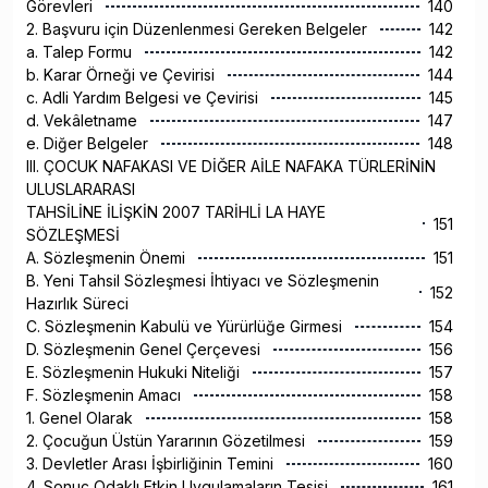
Görevleri
140
2. Başvuru için Düzenlenmesi Gereken Belgeler
142
a. Talep Formu
142
b. Karar Örneği ve Çevirisi
144
c. Adli Yardım Belgesi ve Çevirisi
145
d. Vekâletname
147
e. Diğer Belgeler
148
III. ÇOCUK NAFAKASI VE DİĞER AİLE NAFAKA TÜRLERİNİN
ULUSLARARASI
TAHSİLİNE İLİŞKİN 2007 TARİHLİ LA HAYE
151
SÖZLEŞMESİ
A. Sözleşmenin Önemi
151
B. Yeni Tahsil Sözleşmesi İhtiyacı ve Sözleşmenin
152
Hazırlık Süreci
C. Sözleşmenin Kabulü ve Yürürlüğe Girmesi
154
D. Sözleşmenin Genel Çerçevesi
156
E. Sözleşmenin Hukuki Niteliği
157
F. Sözleşmenin Amacı
158
1. Genel Olarak
158
2. Çocuğun Üstün Yararının Gözetilmesi
159
3. Devletler Arası İşbirliğinin Temini
160
4. Sonuç Odaklı Etkin Uygulamaların Tesisi
161