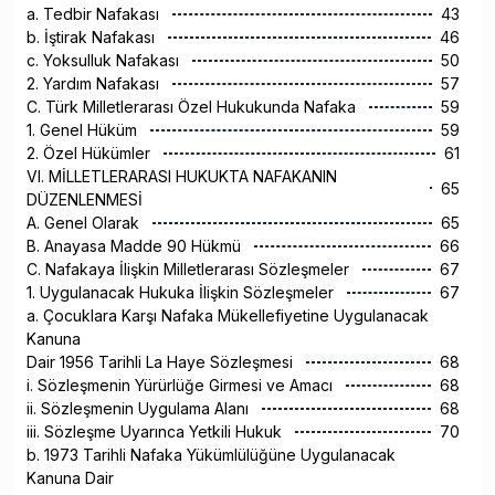
a. Tedbir Nafakası
43
b. İştirak Nafakası
46
c. Yoksulluk Nafakası
50
2. Yardım Nafakası
57
C. Türk Milletlerarası Özel Hukukunda Nafaka
59
1. Genel Hüküm
59
2. Özel Hükümler
61
VI. MİLLETLERARASI HUKUKTA NAFAKANIN
65
DÜZENLENMESİ
A. Genel Olarak
65
B. Anayasa Madde 90 Hükmü
66
C. Nafakaya İlişkin Milletlerarası Sözleşmeler
67
1. Uygulanacak Hukuka İlişkin Sözleşmeler
67
a. Çocuklara Karşı Nafaka Mükellefiyetine Uygulanacak
Kanuna
Dair 1956 Tarihli La Haye Sözleşmesi
68
i. Sözleşmenin Yürürlüğe Girmesi ve Amacı
68
ii. Sözleşmenin Uygulama Alanı
68
iii. Sözleşme Uyarınca Yetkili Hukuk
70
b. 1973 Tarihli Nafaka Yükümlülüğüne Uygulanacak
Kanuna Dair