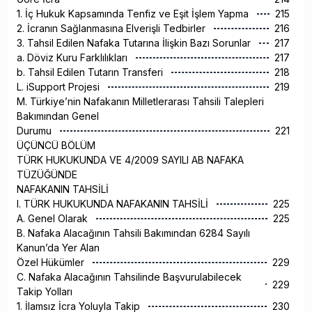
1. İç Hukuk Kapsamında Tenfiz ve Eşit İşlem Yapma
215
2. İcranın Sağlanmasına Elverişli Tedbirler
216
3. Tahsil Edilen Nafaka Tutarına İlişkin Bazı Sorunlar
217
a. Döviz Kuru Farklılıkları
217
b. Tahsil Edilen Tutarın Transferi
218
L. iSupport Projesi
219
M. Türkiye’nin Nafakanın Milletlerarası Tahsili Talepleri
Bakımından Genel
Durumu
221
ÜÇÜNCÜ BÖLÜM
TÜRK HUKUKUNDA VE 4/2009 SAYILI AB NAFAKA
TÜZÜĞÜNDE
NAFAKANIN TAHSİLİ
I. TÜRK HUKUKUNDA NAFAKANIN TAHSİLİ
225
A. Genel Olarak
225
B. Nafaka Alacağının Tahsili Bakımından 6284 Sayılı
Kanun’da Yer Alan
Özel Hükümler
229
C. Nafaka Alacağının Tahsilinde Başvurulabilecek
229
Takip Yolları
1. İlamsız İcra Yoluyla Takip
230