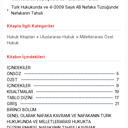
Türk Hukukunda ve 4–2009 Sayılı AB Nafaka Tüzüğünde
Nafakanın Tahsili
Kitapla
İlgili Kategoriler
Hukuk Kitapları
>
Uluslararası Hukuk
>
Milletlerarası Özel
Hukuk
Kitabın
İçindekileri
İÇİNDEKİLER
ÖNSÖZ
5
ÖZET
7
İÇİNDEKİLER
9
KISALTMALAR
19
TABLO DİZİNİ
17
GİRİŞ
21
BİRİNCİ BÖLÜM
GENEL OLARAK NAFAKA KAVRAMI VE NAFAKANIN TÜRK
HUKUKUNDA VE MİLLETLERARASI HUKUKTA
DÜZENLENMESİ, NAFAKANIN TAHSİLİ KAVRAMI