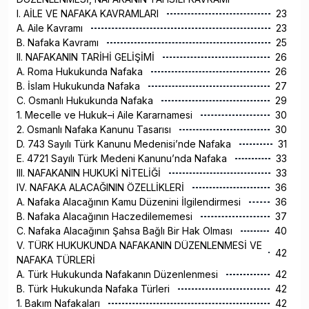
I. AİLE VE NAFAKA KAVRAMLARI
23
A. Aile Kavramı
23
B. Nafaka Kavramı
25
II. NAFAKANIN TARİHİ GELİŞİMİ
26
A. Roma Hukukunda Nafaka
26
B. İslam Hukukunda Nafaka
27
C. Osmanlı Hukukunda Nafaka
29
1. Mecelle ve Hukuk–i Aile Kararnamesi
30
2. Osmanlı Nafaka Kanunu Tasarısı
30
D. 743 Sayılı Türk Kanunu Medenisi’nde Nafaka
31
E. 4721 Sayılı Türk Medeni Kanunu’nda Nafaka
33
III. NAFAKANIN HUKUKİ NİTELİĞİ
33
IV. NAFAKA ALACAĞININ ÖZELLİKLERİ
36
A. Nafaka Alacağının Kamu Düzenini İlgilendirmesi
36
B. Nafaka Alacağının Haczedilememesi
37
C. Nafaka Alacağının Şahsa Bağlı Bir Hak Olması
40
V. TÜRK HUKUKUNDA NAFAKANIN DÜZENLENMESİ VE
42
NAFAKA TÜRLERİ
A. Türk Hukukunda Nafakanın Düzenlenmesi
42
B. Türk Hukukunda Nafaka Türleri
42
1. Bakım Nafakaları
42