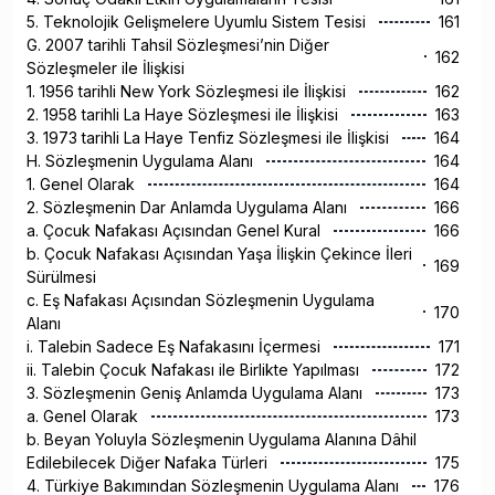
5. Teknolojik Gelişmelere Uyumlu Sistem Tesisi
161
G. 2007 tarihli Tahsil Sözleşmesi’nin Diğer
162
Sözleşmeler ile İlişkisi
1. 1956 tarihli New York Sözleşmesi ile İlişkisi
162
2. 1958 tarihli La Haye Sözleşmesi ile İlişkisi
163
3. 1973 tarihli La Haye Tenfiz Sözleşmesi ile İlişkisi
164
H. Sözleşmenin Uygulama Alanı
164
1. Genel Olarak
164
2. Sözleşmenin Dar Anlamda Uygulama Alanı
166
a. Çocuk Nafakası Açısından Genel Kural
166
b. Çocuk Nafakası Açısından Yaşa İlişkin Çekince İleri
169
Sürülmesi
c. Eş Nafakası Açısından Sözleşmenin Uygulama
170
Alanı
i. Talebin Sadece Eş Nafakasını İçermesi
171
ii. Talebin Çocuk Nafakası ile Birlikte Yapılması
172
3. Sözleşmenin Geniş Anlamda Uygulama Alanı
173
a. Genel Olarak
173
b. Beyan Yoluyla Sözleşmenin Uygulama Alanına Dâhil
Edilebilecek Diğer Nafaka Türleri
175
4. Türkiye Bakımından Sözleşmenin Uygulama Alanı
176