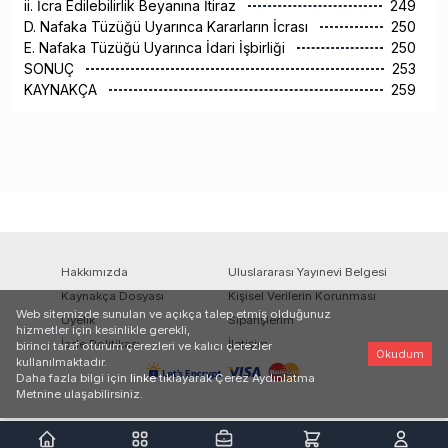
ii. İcra Edilebilirlik Beyanına İtiraz
249
D. Nafaka Tüzüğü Uyarınca Kararların İcrası
250
E. Nafaka Tüzüğü Uyarınca İdari İşbirliği
250
SONUÇ
253
KAYNAKÇA
259
Hakkımızda
Uluslararası Yayınevi Belgesi
Kaynakça Dosyası
Kişisel Verilerin Korunması
Web sitemizde sunulan ve açıkça talep etmiş olduğunuz
Üyelik
Siparişlerim
hizmetler için kesinlikle gerekli,
İade Politikası
İletişim
birinci taraf oturum çerezleri ve kalıcı çerezler
Okudum
kullanılmaktadır.
Daha fazla bilgi için
linke
tıklayarak Çerez Aydınlatma
Metnine ulaşabilirsiniz.