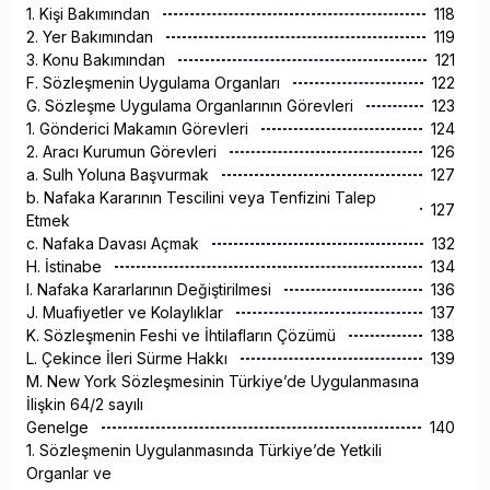
1. Kişi Bakımından
118
2. Yer Bakımından
119
3. Konu Bakımından
121
F. Sözleşmenin Uygulama Organları
122
G. Sözleşme Uygulama Organlarının Görevleri
123
1. Gönderici Makamın Görevleri
124
2. Aracı Kurumun Görevleri
126
a. Sulh Yoluna Başvurmak
127
b. Nafaka Kararının Tescilini veya Tenfizini Talep
127
Etmek
c. Nafaka Davası Açmak
132
H. İstinabe
134
I. Nafaka Kararlarının Değiştirilmesi
136
J. Muafiyetler ve Kolaylıklar
137
K. Sözleşmenin Feshi ve İhtilafların Çözümü
138
L. Çekince İleri Sürme Hakkı
139
M. New York Sözleşmesinin Türkiye’de Uygulanmasına
İlişkin 64/2 sayılı
Genelge
140
1. Sözleşmenin Uygulanmasında Türkiye’de Yetkili
Organlar ve