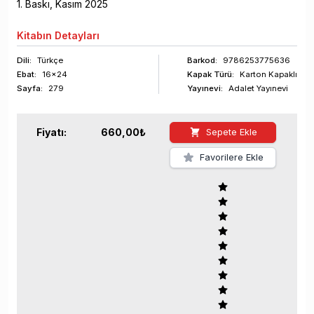
1
. Baskı,
Kasım
2025
Kitabın
Detayları
Dili:
Türkçe
Barkod
:
9786253775636
Ebat:
16x24
Kapak Türü:
Karton Kapaklı
Sayfa
:
279
Yayınevi:
Adalet Yayınevi
Fiyatı:
660,00
₺
Sepete Ekle
Favorilere Ekle