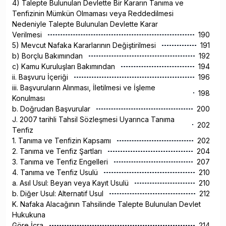
4) Talepte Bulunulan Devlette Bir Kararın Tanıma ve
Tenfizinin Mümkün Olmaması veya Reddedilmesi
Nedeniyle Talepte Bulunulan Devlette Karar
Verilmesi
190
5) Mevcut Nafaka Kararlarının Değiştirilmesi
191
b) Borçlu Bakımından
192
c) Kamu Kuruluşları Bakımından
194
ii. Başvuru İçeriği
196
iii. Başvuruların Alınması, İletilmesi ve İşleme
198
Konulması
b. Doğrudan Başvurular
200
J. 2007 tarihli Tahsil Sözleşmesi Uyarınca Tanıma
202
Tenfiz
1. Tanıma ve Tenfizin Kapsamı
202
2. Tanıma ve Tenfiz Şartları
204
3. Tanıma ve Tenfiz Engelleri
207
4. Tanıma ve Tenfiz Usulü
210
a. Asıl Usul: Beyan veya Kayıt Usulü
210
b. Diğer Usul: Alternatif Usul
212
K. Nafaka Alacağının Tahsilinde Talepte Bulunulan Devlet
Hukukuna
Göre İcra
214