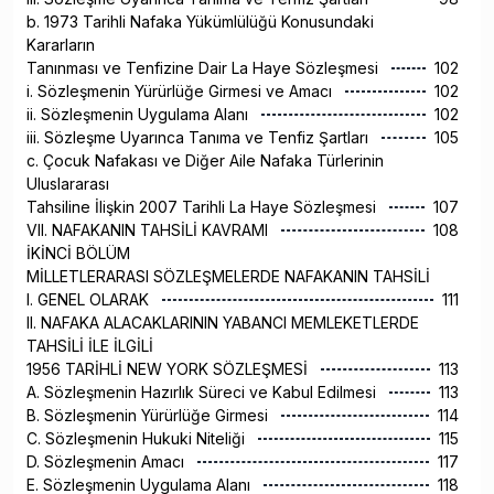
b. 1973 Tarihli Nafaka Yükümlülüğü Konusundaki
Kararların
Tanınması ve Tenfizine Dair La Haye Sözleşmesi
102
i. Sözleşmenin Yürürlüğe Girmesi ve Amacı
102
ii. Sözleşmenin Uygulama Alanı
102
iii. Sözleşme Uyarınca Tanıma ve Tenfiz Şartları
105
c. Çocuk Nafakası ve Diğer Aile Nafaka Türlerinin
Uluslararası
Tahsiline İlişkin 2007 Tarihli La Haye Sözleşmesi
107
VII. NAFAKANIN TAHSİLİ KAVRAMI
108
İKİNCİ BÖLÜM
MİLLETLERARASI SÖZLEŞMELERDE NAFAKANIN TAHSİLİ
I. GENEL OLARAK
111
II. NAFAKA ALACAKLARININ YABANCI MEMLEKETLERDE
TAHSİLİ İLE İLGİLİ
1956 TARİHLİ NEW YORK SÖZLEŞMESİ
113
A. Sözleşmenin Hazırlık Süreci ve Kabul Edilmesi
113
B. Sözleşmenin Yürürlüğe Girmesi
114
C. Sözleşmenin Hukuki Niteliği
115
D. Sözleşmenin Amacı
117
E. Sözleşmenin Uygulama Alanı
118