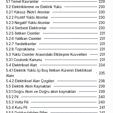
5.1 Temel Kavramlar
229
5.2 Elektriklenme ve Elektrik Yükü
230
5.2.1 Yüksüz (Nötr) Atomlar
230
5.2.2 Pozitif Yüklü Atomlar
230
5.2.3 Negatif Yüklü Atomlar
230
5.2.4 Serbest Elektronlar
230
5.2.5 İletken Cisimler
231
5.2.6 Yalıtkan Cisimler
231
5.2.7 Yarıiletkenler
231
5.2.8 Topraklama
231
5.3 Yüklü Cisimler Arasındaki Etkileşme Kuvvetleri
231
5.3.1 Coulomb Kanunu
231
5.4 Elektriksel Alan
234
5.4.1 Elektrik Yüklü İçi Boş İletken Kürenin Elektriksel
235
Alanı
5.4.2 Elektriksel Alan Çizgileri
238
5.5 Elektrik Akım Kaynakları
239
5.5.1 Doğru Akım ve Doğru akım kaynakları
239
5.5.2 Pil
240
5.5.3 Volta Pili
240
5.5.4 Kuru Pil
241
5.5.5 Doldurulabilen Piller
241