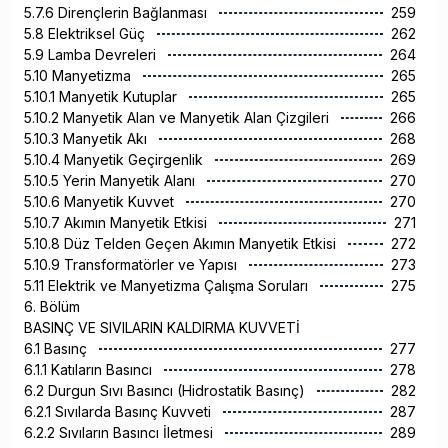
5.7.6 Dirençlerin Bağlanması
259
5.8 Elektriksel Güç
262
5.9 Lamba Devreleri
264
5.10 Manyetizma
265
5.10.1 Manyetik Kutuplar
265
5.10.2 Manyetik Alan ve Manyetik Alan Çizgileri
266
5.10.3 Manyetik Akı
268
5.10.4 Manyetik Geçirgenlik
269
5.10.5 Yerin Manyetik Alanı
270
5.10.6 Manyetik Kuvvet
270
5.10.7 Akımın Manyetik Etkisi
271
5.10.8 Düz Telden Geçen Akımın Manyetik Etkisi
272
5.10.9 Transformatörler ve Yapısı
273
5.11 Elektrik ve Manyetizma Çalışma Soruları
275
6. Bölüm
BASINÇ VE SIVILARIN KALDIRMA KUVVETİ
6.1 Basınç
277
6.1.1 Katıların Basıncı
278
6.2 Durgun Sıvı Basıncı (Hidrostatik Basınç)
282
6.2.1 Sıvılarda Basınç Kuvveti
287
6.2.2 Sıvıların Basıncı İletmesi
289