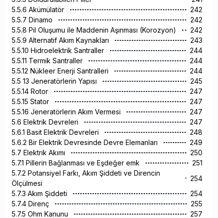
5.5.6 Akümülatör
242
5.5.7 Dinamo
242
5.5.8 Pil Oluşumu ile Maddenin Aşınması (Korozyon)
242
5.5.9 Alternatif Akım Kaynakları
243
5.5.10 Hidroelektrik Santraller
244
5.5.11 Termik Santraller
244
5.5.12 Nükleer Enerji Santralleri
244
5.5 13 Jeneratörlerin Yapısı
245
5.5.14 Rotor
247
5.5.15 Stator
247
5.5.16 Jeneratörlerin Akım Vermesi
247
5.6 Elektrik Devreleri
247
5.6.1 Basit Elektrik Devreleri
248
5.6.2 Bir Elektrik Devresinde Devre Elemanları
249
5.7 Elektrik Akımı
250
5.7.1 Pillerin Bağlanması ve Eşdeğer emk
251
5.7.2 Potansiyel Farkı, Akım Şiddeti ve Direncin
254
Ölçülmesi
5.7.3 Akım Şiddeti
254
5.7.4 Direnç
255
5.7.5 Ohm Kanunu
257