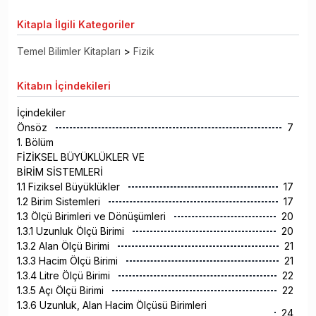
Kitapla
İlgili Kategoriler
Temel Bilimler Kitapları
>
Fizik
Kitabın
İçindekileri
İçindekiler
Önsöz
7
1. Bölüm
FİZİKSEL BÜYÜKLÜKLER VE
BİRİM SİSTEMLERİ
1.1 Fiziksel Büyüklükler
17
1.2 Birim Sistemleri
17
1.3 Ölçü Birimleri ve Dönüşümleri
20
1.3.1 Uzunluk Ölçü Birimi
20
1.3.2 Alan Ölçü Birimi
21
1.3.3 Hacim Ölçü Birimi
21
1.3.4 Litre Ölçü Birimi
22
1.3.5 Açı Ölçü Birimi
22
1.3.6 Uzunluk, Alan Hacim Ölçüsü Birimleri
24