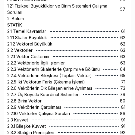
1.21 Fiziksel Büyüklükler ve Birim Sistemleri Çalışma
57
Soruları
2. Bölüm
STATİK
2.1 Temel Kavramlar
61
2.1.1 Skaler Büyüklük
62
2.1.2 Vektörel Büyüklük
62
2.2 Vektörler
63
2.2.1 Vektör Gösterimi
63
2.2.2 Vektörlerle İlgili İşlemler
63
2.2.3 Vektörlerin Skalerlerle Çarpımı ve Bölümü
64
2.2.4 Vektörlerin Bileşkesi (Toplam Vektör)
65
2.2.5 İki Vektörün Farkı (Çıkarma İşlemi)
71
2.2.6 Vektörlerin Dik Bileşenlerine Ayrılması
73
2.2.7 Üç Boyutlu Koordinat Sistemleri
79
2.2.8 Birim Vektör
80
2.2.9 Vektörlerin Çarpılması
81
2.2.10 Vektörler Çalışma Soruları
86
2.3 Kuvvet
91
2.3.1 Bileşke Kuvvet
91
2.3.2 Statiğin Prensipleri
92