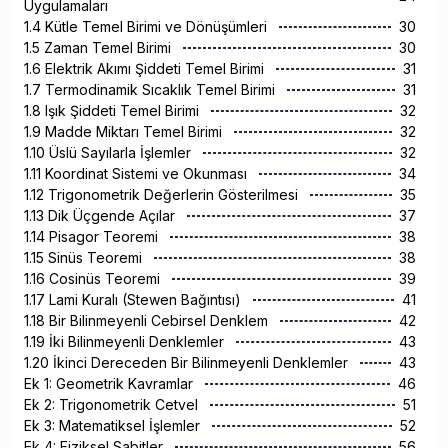
Uygulamaları
1.4 Kütle Temel Birimi ve Dönüşümleri
30
1.5 Zaman Temel Birimi
30
1.6 Elektrik Akımı Şiddeti Temel Birimi
31
1.7 Termodinamik Sıcaklık Temel Birimi
31
1.8 Işık Şiddeti Temel Birimi
32
1.9 Madde Miktarı Temel Birimi
32
1.10 Üslü Sayılarla İşlemler
32
1.11 Koordinat Sistemi ve Okunması
34
1.12 Trigonometrik Değerlerin Gösterilmesi
35
1.13 Dik Üçgende Açılar
37
1.14 Pisagor Teoremi
38
1.15 Sinüs Teoremi
38
1.16 Cosinüs Teoremi
39
1.17 Lami Kuralı (Stewen Bağıntısı)
41
1.18 Bir Bilinmeyenli Cebirsel Denklem
42
1.19 İki Bilinmeyenli Denklemler
43
1.20 İkinci Dereceden Bir Bilinmeyenli Denklemler
43
Ek 1: Geometrik Kavramlar
46
Ek 2: Trigonometrik Cetvel
51
Ek 3: Matematiksel İşlemler
52
Ek 4: Fiziksel Sabitler
56