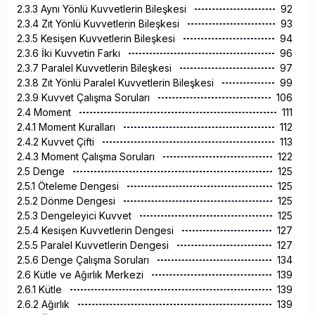
2.3.3 Aynı Yönlü Kuvvetlerin Bileşkesi
92
2.3.4 Zıt Yönlü Kuvvetlerin Bileşkesi
93
2.3.5 Kesişen Kuvvetlerin Bileşkesi
94
2.3.6 İki Kuvvetin Farkı
96
2.3.7 Paralel Kuvvetlerin Bileşkesi
97
2.3.8 Zıt Yönlü Paralel Kuvvetlerin Bileşkesi
99
2.3.9 Kuvvet Çalışma Soruları
106
2.4 Moment
111
2.4.1 Moment Kuralları
112
2.4.2 Kuvvet Çifti
113
2.4.3 Moment Çalışma Soruları
122
2.5 Denge
125
2.5.1 Öteleme Dengesi
125
2.5.2 Dönme Dengesi
125
2.5.3 Dengeleyici Kuvvet
125
2.5.4 Kesişen Kuvvetlerin Dengesi
127
2.5.5 Paralel Kuvvetlerin Dengesi
127
2.5.6 Denge Çalışma Soruları
134
2.6 Kütle ve Ağırlık Merkezi
139
2.6.1 Kütle
139
2.6.2 Ağırlık
139