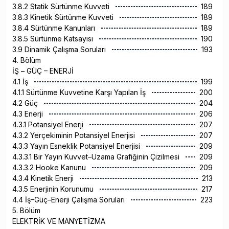
3.8.2 Statik Sürtünme Kuvveti
189
3.8.3 Kinetik Sürtünme Kuvveti
189
3.8.4 Sürtünme Kanunları
189
3.8.5 Sürtünme Katsayısı
190
3.9 Dinamik Çalışma Soruları
193
4. Bölüm
İŞ – GÜÇ – ENERJİ
4.1 İş
199
4.1.1 Sürtünme Kuvvetine Karşı Yapılan İş
200
4.2 Güç
204
4.3 Enerji
206
4.3.1 Potansiyel Enerji
207
4.3.2 Yerçekiminin Potansiyel Enerjisi
207
4.3.3 Yayın Esneklik Potansiyel Enerjisi
209
4.3.3.1 Bir Yayın Kuvvet–Uzama Grafiğinin Çizilmesi
209
4.3.3.2 Hooke Kanunu
209
4.3.4 Kinetik Enerji
213
4.3.5 Enerjinin Korunumu
217
4.4 İş–Güç–Enerji Çalışma Soruları
223
5. Bölüm
ELEKTRİK VE MANYETİZMA