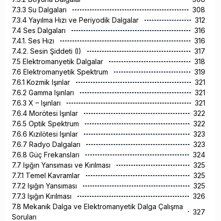
7.3.3 Su Dalgaları
308
7.3.4 Yayılma Hızı ve Periyodik Dalgalar
312
7.4 Ses Dalgaları
316
7.4.1. Ses Hızı
316
7.4.2. Sesin Şiddeti (I)
317
7.5 Elektromanyetik Dalgalar
318
7.6 Elektromanyetik Spektrum
319
7.6.1 Kozmik Işınlar
321
7.6.2 Gamma Işınları
321
7.6.3 X – Işınları
321
7.6.4 Morötesi Işınlar
322
7.6.5 Optik Spektrum
322
7.6.6 Kızılötesi Işınlar
323
7.6.7 Radyo Dalgaları
323
7.6.8 Güç Frekansları
324
7.7 Işığın Yansıması ve Kırılması
325
7.7.1 Temel Kavramlar
325
7.7.2 Işığın Yansıması
325
7.7.3 Işığın Kırılması
326
7.8 Mekanik Dalga ve Elektromanyetik Dalga Çalışma
327
Soruları