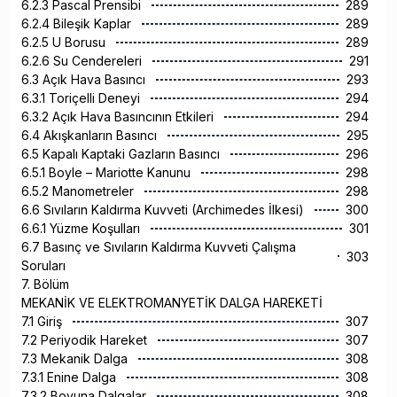
6.2.3 Pascal Prensibi
289
6.2.4 Bileşik Kaplar
289
6.2.5 U Borusu
289
6.2.6 Su Cendereleri
291
6.3 Açık Hava Basıncı
293
6.3.1 Toriçelli Deneyi
294
6.3.2 Açık Hava Basıncının Etkileri
294
6.4 Akışkanların Basıncı
295
6.5 Kapalı Kaptaki Gazların Basıncı
296
6.5.1 Boyle – Mariotte Kanunu
298
6.5.2 Manometreler
298
6.6 Sıvıların Kaldırma Kuvveti (Archimedes İlkesi)
300
6.6.1 Yüzme Koşulları
301
6.7 Basınç ve Sıvıların Kaldırma Kuvveti Çalışma
303
Soruları
7. Bölüm
MEKANİK VE ELEKTROMANYETİK DALGA HAREKETİ
7.1 Giriş
307
7.2 Periyodik Hareket
307
7.3 Mekanik Dalga
308
7.3.1 Enine Dalga
308
7.3.2 Boyuna Dalgalar
308