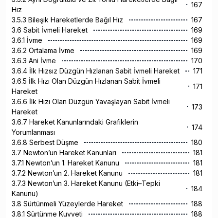
167
Hız
3.5.3 Bileşik Hareketlerde Bağıl Hız
167
3.6 Sabit İvmeli Hareket
169
3.6.1 İvme
169
3.6.2 Ortalama İvme
169
3.6.3 Ani İvme
170
3.6.4 İlk Hızsız Düzgün Hızlanan Sabit İvmeli Hareket
171
3.6.5 İlk Hızı Olan Düzgün Hızlanan Sabit İvmeli
171
Hareket
3.6.6 İlk Hızı Olan Düzgün Yavaşlayan Sabit İvmeli
173
Hareket
3.6.7 Hareket Kanunlarındaki Grafiklerin
174
Yorumlanması
3.6.8 Serbest Düşme
180
3.7 Newton’un Hareket Kanunları
181
3.7.1 Newton’un 1. Hareket Kanunu
181
3.7.2 Newton’un 2. Hareket Kanunu
181
3.7.3 Newton’un 3. Hareket Kanunu (Etki–Tepki
184
Kanunu)
3.8 Sürtünmeli Yüzeylerde Hareket
188
3.8.1 Sürtünme Kuvveti
188