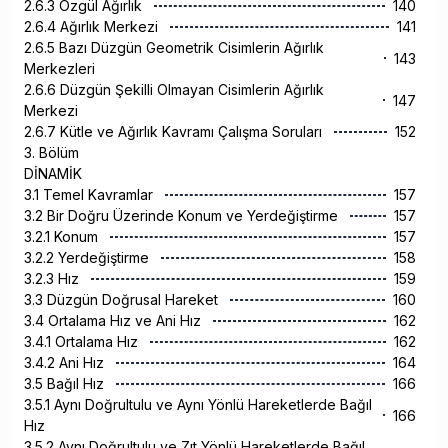
2.6.3 Özgül Ağırlık
140
2.6.4 Ağırlık Merkezi
141
2.6.5 Bazı Düzgün Geometrik Cisimlerin Ağırlık
143
Merkezleri
2.6.6 Düzgün Şekilli Olmayan Cisimlerin Ağırlık
147
Merkezi
2.6.7 Kütle ve Ağırlık Kavramı Çalışma Soruları
152
3. Bölüm
DİNAMİK
3.1 Temel Kavramlar
157
3.2 Bir Doğru Üzerinde Konum ve Yerdeğiştirme
157
3.2.1 Konum
157
3.2.2 Yerdeğiştirme
158
3.2.3 Hız
159
3.3 Düzgün Doğrusal Hareket
160
3.4 Ortalama Hız ve Ani Hız
162
3.4.1 Ortalama Hız
162
3.4.2 Ani Hız
164
3.5 Bağıl Hız
166
3.5.1 Aynı Doğrultulu ve Aynı Yönlü Hareketlerde Bağıl
166
Hız
3.5.2 Aynı Doğrultulu ve Zıt Yönlü Hareketlerde Bağıl