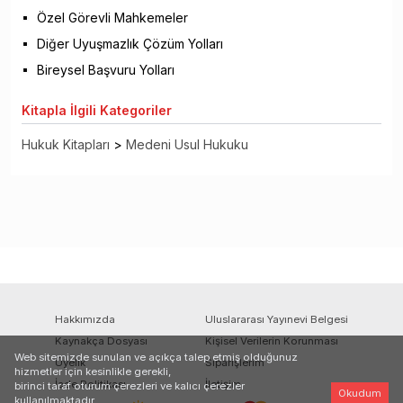
Özel Görevli Mahkemeler
Diğer Uyuşmazlık Çözüm Yolları
Bireysel Başvuru Yolları
Kitapla
İlgili Kategoriler
Hukuk Kitapları
>
Medeni Usul Hukuku
Hakkımızda
Uluslararası Yayınevi Belgesi
Kaynakça Dosyası
Kişisel Verilerin Korunması
Web sitemizde sunulan ve açıkça talep etmiş olduğunuz
Üyelik
Siparişlerim
hizmetler için kesinlikle gerekli,
İade Politikası
İletişim
birinci taraf oturum çerezleri ve kalıcı çerezler
Okudum
kullanılmaktadır.