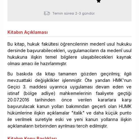
Temin süresi 2-3 gündür.
Kitabın
Açıklaması
Bu kitap, hukuk fakültesi öğrencilerinin medenî usul hukuku
dersinde başvurabilecekleri, uygulamacıların da medenî usul
hukukuna ilişkin temel bilgilere ulaşabilecekleri kaynak
olması amacı ile hazırlanmıştır.
Bu baskıda da kitap tamamen gözden geçirilmiş; ilgili
mevzuattaki değişiklikler işlenmiştir. Öte yandan HMK'nun
Geçici 3. maddesi uyarınca uygulaması devam eden ve
istinaf (bölge adliye) mahkemelerinin faaliyete geçtiği
20.07.2016 tarihinden önce verilen kararlara karşı
başvurulacak kanun yolları bakımından geçerli olan HUMK
hükümlerine ilişkin açıklamalar "italik" ve daha küçük punto
ile verilmek suretiyle eski ve yeni kanun yollarına ilişkin
açıklamaların birbirinden ayrılması tercih edilmiştir.
Kitabın
Konu Başlıkları