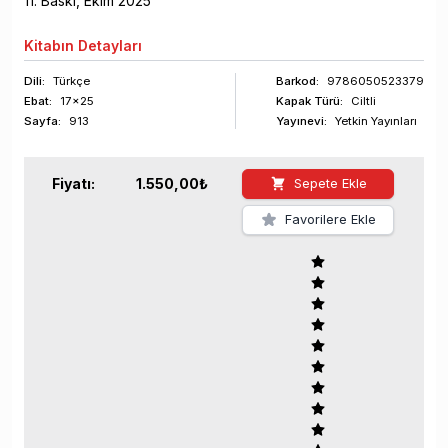
11
. Baskı,
Ekim
2025
Kitabın
Detayları
Dili:
Türkçe
Barkod
:
9786050523379
Ebat:
17x25
Kapak Türü:
Ciltli
Sayfa
:
913
Yayınevi:
Yetkin Yayınları
Fiyatı:
1.550,00
₺
Sepete Ekle
Favorilere Ekle