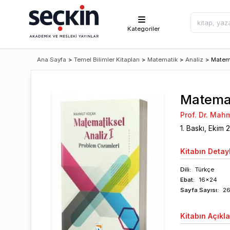
Kategoriler
Ana Sayfa
>
Temel Bilimler Kitapları
>
Matematik
>
Analiz
>
Matema
Matemat
Prof. Dr. Mah
1
. Baskı,
Ekim
Kitabın
Detayl
Dili:
Türkçe
Ebat:
16x24
Sayfa
Sayısı
:
2
Kitabın
Açıkl