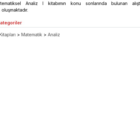
ematiksel Analiz I kitabımın konu sonlarında bulunan alıştı
oluşmaktadır.
Kategoriler
Kitapları
>
Matematik
>
Analiz