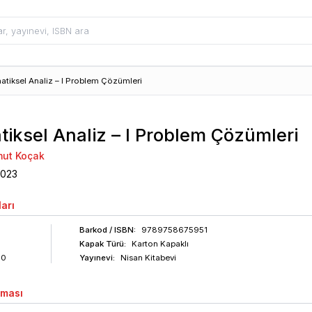
tiksel Analiz – I Problem Çözümleri
iksel Analiz – I Problem Çözümleri
mut Koçak
2023
arı
Barkod
/ ISBN
:
9789758675951
Kapak Türü:
Karton Kapaklı
60
Yayınevi:
Nisan Kitabevi
aması