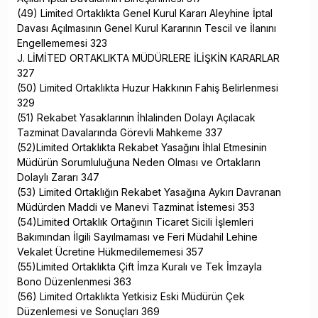
(49) Limited Ortaklıkta Genel Kurul Kararı Aleyhine İptal
Davası Açılmasının Genel Kurul Kararının Tescil ve İlanını
Engellememesi 323
J. LİMİTED ORTAKLIKTA MÜDÜRLERE İLİŞKİN KARARLAR
327
(50) Limited Ortaklıkta Huzur Hakkının Fahiş Belirlenmesi
329
(51) Rekabet Yasaklarının İhlalinden Dolayı Açılacak
Tazminat Davalarında Görevli Mahkeme 337
(52)Limited Ortaklıkta Rekabet Yasağını İhlal Etmesinin
Müdürün Sorumluluğuna Neden Olması ve Ortakların
Dolaylı Zararı 347
(53) Limited Ortaklığın Rekabet Yasağına Aykırı Davranan
Müdürden Maddi ve Manevi Tazminat İstemesi 353
(54)Limited Ortaklık Ortağının Ticaret Sicili İşlemleri
Bakımından İlgili Sayılmaması ve Feri Müdahil Lehine
Vekalet Ücretine Hükmedilememesi 357
(55)Limited Ortaklıkta Çift İmza Kuralı ve Tek İmzayla
Bono Düzenlenmesi 363
(56) Limited Ortaklıkta Yetkisiz Eski Müdürün Çek
Düzenlemesi ve Sonuçları 369