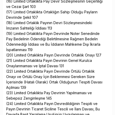
(16) Limited Ortaklıkta Pay Devir Sözleşmesinin Geçerliliği
ve Cezai Şart 103
(17) Limited Ortaklıkta Ortaklığın Sahip Olduğu Payların
Devrinde Şekil 107
(18) Limited Ortaklık Payının Devri Sözleşmesindeki
İmzanın Sahteliği İddiası 113
(19) Limited Ortaklıkta Payın Devrinde Noter Senedinde
Pay Bedelinin Ödendiği Belirtilmesine Rağmen Bedelin
Ödenmediği İddiası ve Bu İddianın Mahkeme Dışı İkrarla
İspatlanması 119
(20) Limited Ortaklıkta Payın Devrinde Ortaklık Onayı 127
(21) Limited Ortaklıkta Payın Devrinin Genel Kurulca
Onaylanmaması ve İptal Davası 131
(22) Limited Ortaklıkta Payın Devrinde Örtülü Ortaklık
Onayı ve Örtülü Onay İçin Beklenmesi Gereken Süre
İçerisinde (Hatalı Olarak) Ortak Olduğunun Tespiti Davası
Açılması 139
(23) Limited Ortaklıkta Pay Devrinin Yapılmaması ve
Sebepsiz Zenginleşme 145
(24) Limited Ortaklıkta Payın Devredildiğinin Tespiti ve
Payın Devrinin Ticaret Siciline Tescili ve İlanı Davası, Bu
Davada Basit Yargılama Usulünün Uygulanması ve