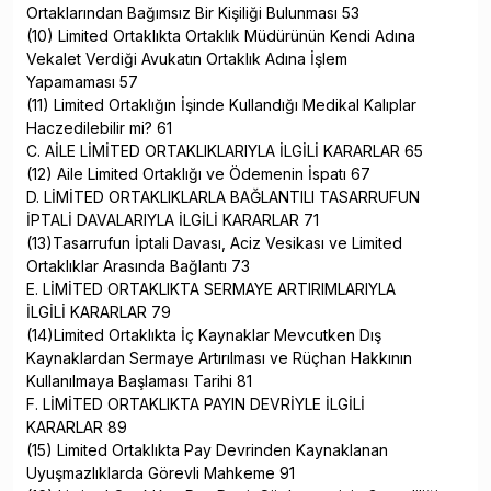
Ortaklarından Bağımsız Bir Kişiliği Bulunması 53
(10) Limited Ortaklıkta Ortaklık Müdürünün Kendi Adına
Vekalet Verdiği Avukatın Ortaklık Adına İşlem
Yapamaması 57
(11) Limited Ortaklığın İşinde Kullandığı Medikal Kalıplar
Haczedilebilir mi? 61
C. AİLE LİMİTED ORTAKLIKLARIYLA İLGİLİ KARARLAR 65
(12) Aile Limited Ortaklığı ve Ödemenin İspatı 67
D. LİMİTED ORTAKLIKLARLA BAĞLANTILI TASARRUFUN
İPTALİ DAVALARIYLA İLGİLİ KARARLAR 71
(13)Tasarrufun İptali Davası, Aciz Vesikası ve Limited
Ortaklıklar Arasında Bağlantı 73
E. LİMİTED ORTAKLIKTA SERMAYE ARTIRIMLARIYLA
İLGİLİ KARARLAR 79
(14)Limited Ortaklıkta İç Kaynaklar Mevcutken Dış
Kaynaklardan Sermaye Artırılması ve Rüçhan Hakkının
Kullanılmaya Başlaması Tarihi 81
F. LİMİTED ORTAKLIKTA PAYIN DEVRİYLE İLGİLİ
KARARLAR 89
(15) Limited Ortaklıkta Pay Devrinden Kaynaklanan
Uyuşmazlıklarda Görevli Mahkeme 91