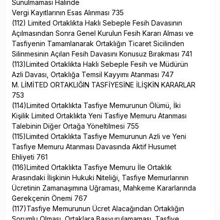
Sunulmaması Halinde
Vergi Kayıtlarının Esas Alınması 735
(112) Limited Ortaklıkta Haklı Sebeple Fesih Davasının
Açılmasından Sonra Genel Kurulun Fesih Kararı Alması ve
Tasfiyenin Tamamlanarak Ortaklığın Ticaret Sicilinden
Silinmesinin Açılan Fesih Davasını Konusuz Bırakması 741
(113)Limited Ortaklıkta Haklı Sebeple Fesih ve Müdürün
Azli Davası, Ortaklığa Temsil Kayyımı Atanması 747
M. LİMİTED ORTAKLIĞIN TASFİYESİNE İLİŞKİN KARARLAR
753
(114)Limited Ortaklıkta Tasfiye Memurunun Ölümü, İki
Kişilik Limited Ortaklıkta Yeni Tasfiye Memuru Atanması
Talebinin Diğer Ortağa Yöneltilmesi 755
(115)Limited Ortaklıkta Tasfiye Memurunun Azli ve Yeni
Tasfiye Memuru Atanması Davasında Aktif Husumet
Ehliyeti 761
(116)Limited Ortaklıkta Tasfiye Memuru İle Ortaklık
Arasındaki İlişkinin Hukuki Niteliği, Tasfiye Memurlarının
Ücretinin Zamanaşımına Uğraması, Mahkeme Kararlarında
Gerekçenin Önemi 767
(117)Tasfiye Memurunun Ücret Alacağından Ortaklığın
Sorumlu Olması, Ortaklara Başvurulamaması, Tasfiye