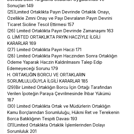
Sonuçları 149
(25)Limited Ortaklıkta Payın Devrinde Ortaklık Onayı,
Özellikle Zımni Onay ve Payı Devralanın Payın Devrini
Ticaret Siciline Tescil Ettirmesi 157
(26) Limited Ortaklıkta Payın Devrinde Zamanaşımı 163
G. LİMİTED ORTAKLIKTA PAYIN HACZİYLE İLGİLİ
KARARLAR 169
(27) Limited Ortaklıkta Payın Haczi 171
(28) Limited Ortaklıkta Payın Haczinden Sonra Ortaklığın
Ödeme Yaparak Haczin Kaldırılmasını Talep Edip
Edemeyeceği Sorunu 179
H. ORTAKLIĞIN BORCU VE ORTAKLARIN
SORUMLULUĞUYLA İLGİLİ KARARLAR 185
(29)Bir Limited Ortaklığın Borcu İçin Ortağı Tarafından
Verilen İpoteğin Paraya Çevrilmesinde İhbar Yükümü
187
(30) Limited Ortaklıkta Ortak ve Müdürlerin Ortaklığın
Kamu Borçlarından Sorumluluğu, Hükmi Ret ve Terekenin
Borca Batıklığının Tespiti Davası 193
(31)Limited Ortaklıkta Ortaklık İşlemlerinden Dolayı
Sorumluluk 201