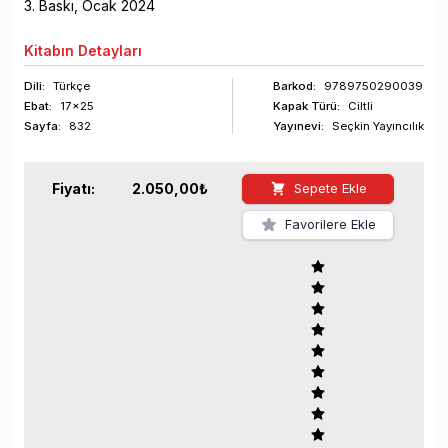
3
. Baskı,
Ocak
2024
Kitabın
Detayları
Dili:
Türkçe
Barkod
:
9789750290039
Ebat:
17x25
Kapak Türü:
Ciltli
Sayfa
:
832
Yayınevi:
Seçkin Yayıncılık
Fiyatı:
2.050,00
₺
Sepete Ekle
Favorilere Ekle