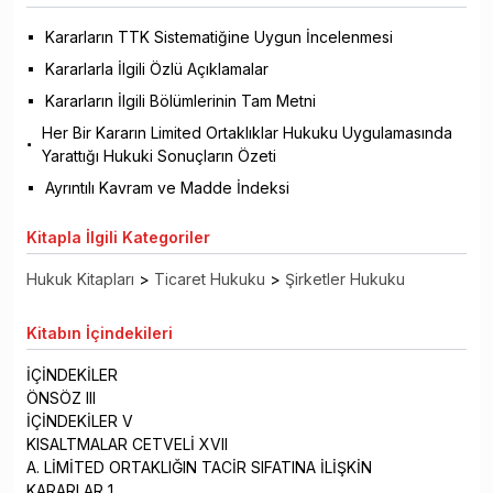
Kararların TTK Sistematiğine Uygun İncelenmesi
Kararlarla İlgili Özlü Açıklamalar
Kararların İlgili Bölümlerinin Tam Metni
Her Bir Kararın Limited Ortaklıklar Hukuku Uygulamasında
Yarattığı Hukuki Sonuçların Özeti
Ayrıntılı Kavram ve Madde İndeksi
Kitapla
İlgili Kategoriler
Hukuk Kitapları
>
Ticaret Hukuku
>
Şirketler Hukuku
Kitabın
İçindekileri
İÇİNDEKİLER
ÖNSÖZ III
İÇİNDEKİLER V
KISALTMALAR CETVELİ XVII
A. LİMİTED ORTAKLIĞIN TACİR SIFATINA İLİŞKİN
KARARLAR 1