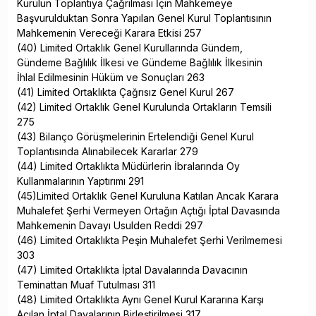
Kurulun Toplantıya Çağrılması İçin Mahkemeye
Başvurulduktan Sonra Yapılan Genel Kurul Toplantısının
Mahkemenin Vereceği Karara Etkisi 257
(40) Limited Ortaklık Genel Kurullarında Gündem,
Gündeme Bağlılık İlkesi ve Gündeme Bağlılık İlkesinin
İhlal Edilmesinin Hüküm ve Sonuçları 263
(41) Limited Ortaklıkta Çağrısız Genel Kurul 267
(42) Limited Ortaklık Genel Kurulunda Ortakların Temsili
275
(43) Bilanço Görüşmelerinin Ertelendiği Genel Kurul
Toplantısında Alınabilecek Kararlar 279
(44) Limited Ortaklıkta Müdürlerin İbralarında Oy
Kullanmalarının Yaptırımı 291
(45)Limited Ortaklık Genel Kuruluna Katılan Ancak Karara
Muhalefet Şerhi Vermeyen Ortağın Açtığı İptal Davasında
Mahkemenin Davayı Usulden Reddi 297
(46) Limited Ortaklıkta Peşin Muhalefet Şerhi Verilmemesi
303
(47) Limited Ortaklıkta İptal Davalarında Davacının
Teminattan Muaf Tutulması 311
(48) Limited Ortaklıkta Aynı Genel Kurul Kararına Karşı
Açılan İptal Davalarının Birleştirilmesi 317