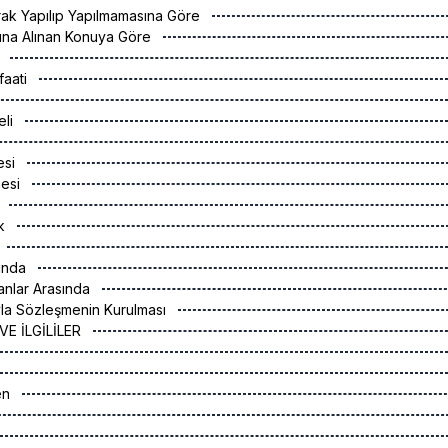
rak Yapılıp Yapılmamasına Göre
tına Alınan Konuya Göre
I
faati
eli
esi
çesi
I
ak
sında
anlar Arasında
yla Sözleşmenin Kurulması
 VE İLGİLİLER
ren