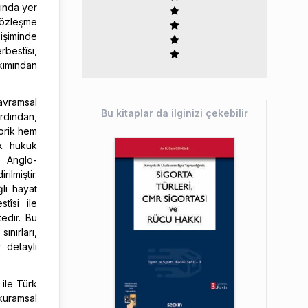
sında yer
sözleşme
sişiminde
bestîsi,
akımından
kavramsal
Bu kitaplar da ilginizi çekebilir
rdından,
eorik hem
rk hukuk
e Anglo-
ilmiştir.
ğlı hayat
tîsi ile
edir. Bu
nırları,
r detaylı
ile Türk
 kuramsal