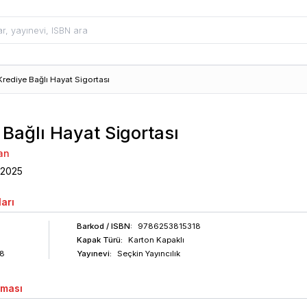
Krediye Bağlı Hayat Sigortası
 Bağlı Hayat Sigortası
an
2025
arı
Barkod
/ ISBN
:
9786253815318
Kapak Türü:
Karton Kapaklı
8
Yayınevi:
Seçkin Yayıncılık
aması