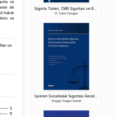
gorta ve
sinin de
Sigorta Türleri, CMR Sigortası ve Rücu Hakkı
klı hukuk
H. Cem Congar
ktrin ve
fları ve
İşveren Sorumluluk Sigortası Genel Şartları Bakımından Teminatın Kapsamı
Duygu Turgut Günel
5
11