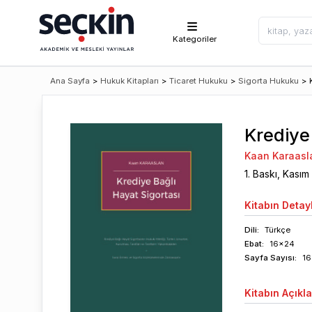
Kategoriler
Ana Sayfa
>
Hukuk Kitapları
>
Ticaret Hukuku
>
Sigorta Hukuku
>
Krediye
Kaan Karaasl
1
. Baskı,
Kasım
Kitabın
Detayl
Dili:
Türkçe
Ebat:
16x24
Sayfa
Sayısı
:
16
Kitabın
Açıkl