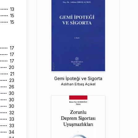
13
15
15
E
17
17
17
20
21
Gemi İpoteği ve Sigorta
23
Aslıhan Erbaş Açıkel
26
30
30
30
32
33
33
34