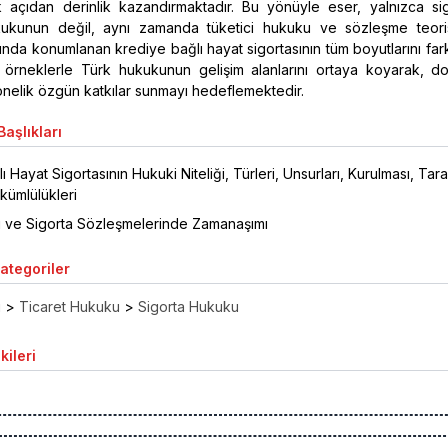
 açıdan derinlik kazandırmaktadır. Bu yönüyle eser, yalnızca si
kukunun değil, aynı zamanda tüketici hukuku ve sözleşme teori
ında konumlanan krediye bağlı hayat sigortasının tüm boyutlarını far
n örneklerle Türk hukukunun gelişim alanlarını ortaya koyarak, do
elik özgün katkılar sunmayı hedeflemektedir.
aşlıkları
 Hayat Sigortasının Hukuki Niteliği, Türleri, Unsurları, Kurulması, Tara
ükümlülükleri
 ve Sigorta Sözleşmelerinde Zamanaşımı
Kategoriler
ı
>
Ticaret Hukuku
>
Sigorta Hukuku
kileri