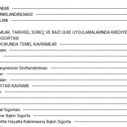
ÖNEMİ
INIRLANDIRILMASI
PLANI
LAR, TARİHSEL SÜREÇ VE BAZI ÜLKE UYGULAMALARINDA KREDİY
SİGORTASI
HUKUKUNDA TEMEL KAVRAMLAR
ramı
k
eşmesinin Sınıflandırılması
arı
aları
GORTASI KAVRAMI
ak
at Sigortası
ine İlişkin Sigorta
arihte Hayatta Kalınmasına İlişkin Sigorta