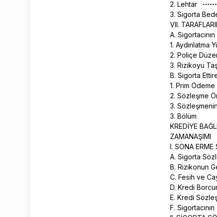
2. Lehtar
3. Sigorta Bede
VII. TARAFLA
A. Sigortacının
1. Aydınlatma 
2. Poliçe Düz
3. Rizikoyu T
B. Sigorta Etti
1. Prim Ödeme
2. Sözleşme Ö
3. Sözleşmeni
3. Bölüm
KREDİYE BAĞL
ZAMANAŞIMI
I. SONA ERME
A. Sigorta Söz
B. Rizikonun 
C. Fesih ve C
D. Kredi Borc
E. Kredi Sözle
F. Sigortacının 