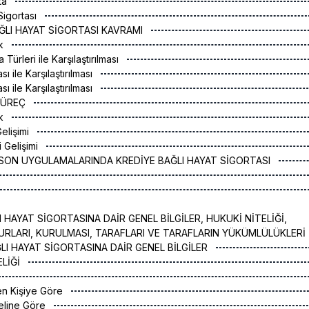
ta
Sigortası
BAĞLI HAYAT SİGORTASI KAVRAMI
ak
 Türleri ile Karşılaştırılması
sı ile Karşılaştırılması
sı ile Karşılaştırılması
 SÜREÇ
ak
elişimi
i Gelişimi
SON UYGULAMALARINDA KREDİYE BAĞLI HAYAT SİGORTASI
 HAYAT SİGORTASINA DAİR GENEL BİLGİLER, HUKUKİ NİTELİĞİ,
URLARI, KURULMASI, TARAFLARI VE TARAFLARIN YÜKÜMLÜLÜKLERİ
ĞLI HAYAT SİGORTASINA DAİR GENEL BİLGİLER
ELİĞİ
ren Kişiye Göre
deline Göre