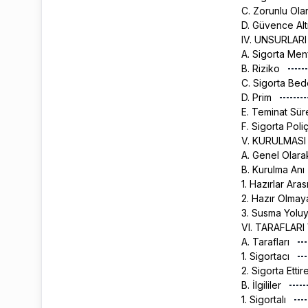
C. Zorunlu Ola
D. Güvence Al
IV. UNSURLAR
A. Sigorta Men
B. Riziko
C. Sigorta Bed
D. Prim
E. Teminat Sür
F. Sigorta Poli
V. KURULMAS
A. Genel Olar
B. Kurulma Anı
1. Hazırlar Ara
2. Hazır Olmay
3. Susma Yolu
VI. TARAFLARI
A. Tarafları
1. Sigortacı
2. Sigorta Etti
B. İlgililer
1. Sigortalı