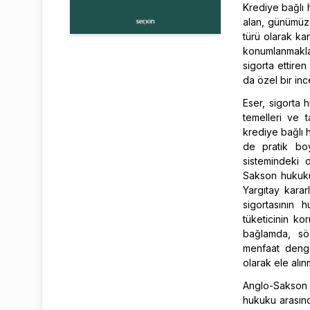
Krediye bağlı h
alan, günümüz
türü olarak kar
konumlanmakla
sigorta ettiren
da özel bir inc
Eser, sigorta 
temelleri ve 
krediye bağlı 
de pratik boy
sistemindeki 
Sakson hukukun
Yargıtay kararl
sigortasının h
tüketicinin k
bağlamda, söz
menfaat denges
olarak ele alınm
Anglo-Sakson 
hukuku arasınd