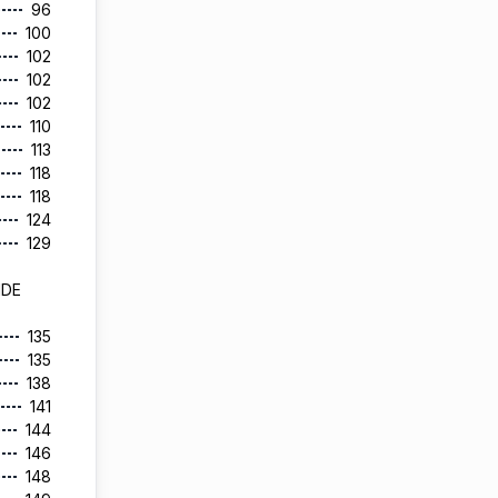
96
100
102
102
102
110
113
118
118
124
129
NDE
135
135
138
141
144
146
148