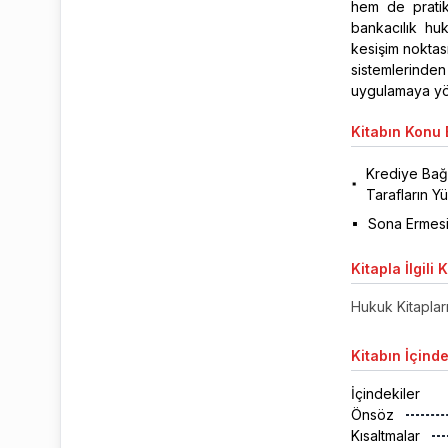
hem de pratik
bankacılık hu
kesişim noktas
sistemlerinde
uygulamaya yön
Kitabın
Konu B
Krediye Bağlı
Tarafların Y
Sona Ermesi
Kitapla
İlgili 
Hukuk Kitaplar
Kitabın
İçinde
İçindekiler
Önsöz
Kısaltmalar