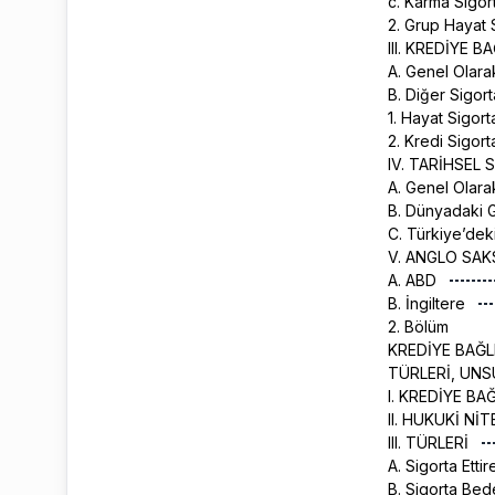
c. Karma Sigor
2. Grup Hayat 
III. KREDİYE 
A. Genel Olar
B. Diğer Sigorta
1. Hayat Sigorta
2. Kredi Sigorta
IV. TARİHSEL
A. Genel Olar
B. Dünyadaki G
C. Türkiye’dek
V. ANGLO SAK
A. ABD
B. İngiltere
2. Bölüm
KREDİYE BAĞLI
TÜRLERİ, UNS
I. KREDİYE BA
II. HUKUKİ NİT
III. TÜRLERİ
A. Sigorta Etti
B. Sigorta Be