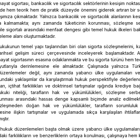
ayat sigortası, bankacılık ve sigortacılık sektörlerinin kesişim nokta
de hem teorik hem de pratik düzeyde önemini giderek artıran bir 
şımıza çıkmaktadır. Yalnızca bankacılık ve sigortacılık alanlarının ke
 kalmamakta; aynı zamanda tüketicinin korunması, sözleşme ser
 ile sigortalı arasındaki menfaat dengesi gibi temel hukuk ilkeleri b
eleme alanı oluşturmaktadır.
hukukunun temel yapı taşlarından biri olan sigorta sözleşmelerini, 
tarihsel gelişim süreci çerçevesinde inceleyerek başlamaktadır. A
hayat sigortasının esasına odaklanmakta ve bu sigorta türünü hem t
utlarıyla derinlemesine ele almaktadır. Çalışmada yalnızca Tü
düzenlemeler değil, aynı zamanda yabancı ülke uygulamaları v
daki yaklaşımlar da karşılaştırmalı hukuk perspektifiyle değerlendir
arı, içtihat farklılıkları ve doktrinsel tartışmalar ışığında krediye ba
ukuki niteliği, tarafların hak ve yükümlülükleri, sözleşme serbes
orunması arasındaki hassas denge kapsamlı biçimde analiz edilmekt
leşmeden doğan hak ve yükümlülükler, tarafların sorumluluk sı
ine ilişkin tartışmalar ve uygulamada sıkça karşılaşılan ihtilafla
ıştır.
hukuk düzenlemeleri başta olmak üzere yabancı ülke uygulamaları 
aki farklılıkların ve benzerliklerin ortaya konulması, çalışmaya hem