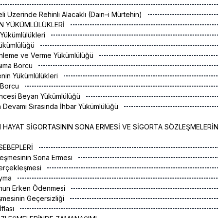
li Üzerinde Rehinli Alacaklı (Dain–i Mürtehin)
RIN YÜKÜMLÜLÜKLERİ
 Yükümlülükleri
Yükümlülüğü
enleme ve Verme Yükümlülüğü
aşıma Borcu
renin Yükümlülükleri
 Borcu
ncesi Beyan Yükümlülüğü
n Devamı Sırasında İhbar Yükümlülüğü
I HAYAT SİGORTASININ SONA ERMESİ VE SİGORTA SÖZLEŞMELERİ
 SEBEPLERİ
leşmesinin Sona Ermesi
Gerçekleşmesi
ayma
unun Erken Ödenmesi
şmesinin Geçersizliği
İflası