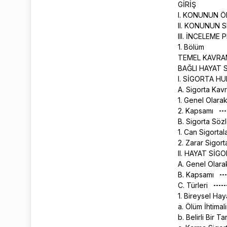
GİRİŞ
I. KONUNUN 
II. KONUNUN S
III. İNCELEME 
1. Bölüm
TEMEL KAVRAM
BAĞLI HAYAT 
I. SİGORTA 
A. Sigorta Kav
1. Genel Olara
2. Kapsamı
B. Sigorta Sözl
1. Can Sigortal
2. Zarar Sigort
II. HAYAT Sİ
A. Genel Olar
B. Kapsamı
C. Türleri
1. Bireysel Hay
a. Ölüm İhtimal
b. Belirli Bir T