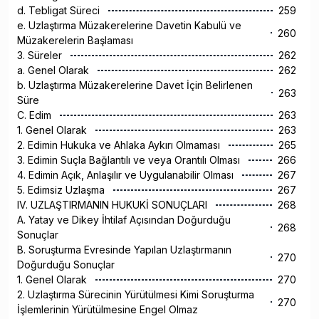
d. Tebligat Süreci
259
e. Uzlaştırma Müzakerelerine Davetin Kabulü ve
260
Müzakerelerin Başlaması
3. Süreler
262
a. Genel Olarak
262
b. Uzlaştırma Müzakerelerine Davet İçin Belirlenen
263
Süre
C. Edim
263
1. Genel Olarak
263
2. Edimin Hukuka ve Ahlaka Aykırı Olmaması
265
3. Edimin Suçla Bağlantılı ve veya Orantılı Olması
266
4. Edimin Açık, Anlaşılır ve Uygulanabilir Olması
267
5. Edimsiz Uzlaşma
267
IV. UZLAŞTIRMANIN HUKUKİ SONUÇLARI
268
A. Yatay ve Dikey İhtilaf Açısından Doğurduğu
268
Sonuçlar
B. Soruşturma Evresinde Yapılan Uzlaştırmanın
270
Doğurduğu Sonuçlar
1. Genel Olarak
270
2. Uzlaştırma Sürecinin Yürütülmesi Kimi Soruşturma
270
İşlemlerinin Yürütülmesine Engel Olmaz