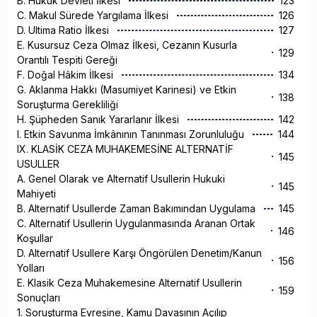
B. Hukuk Devleti İlkesi
123
C. Makul Sürede Yargılama İlkesi
126
D. Ultima Ratio İlkesi
127
E. Kusursuz Ceza Olmaz İlkesi, Cezanın Kusurla
129
Orantılı Tespiti Gereği
F. Doğal Hâkim İlkesi
134
G. Aklanma Hakkı (Masumiyet Karinesi) ve Etkin
138
Soruşturma Gerekliliği
H. Şüpheden Sanık Yararlanır İlkesi
142
I. Etkin Savunma İmkânının Tanınması Zorunluluğu
144
IX. KLASİK CEZA MUHAKEMESİNE ALTERNATİF
145
USULLER
A. Genel Olarak ve Alternatif Usullerin Hukuki
145
Mahiyeti
B. Alternatif Usullerde Zaman Bakımından Uygulama
145
C. Alternatif Usullerin Uygulanmasında Aranan Ortak
146
Koşullar
D. Alternatif Usullere Karşı Öngörülen Denetim/Kanun
156
Yolları
E. Klasik Ceza Muhakemesine Alternatif Usullerin
159
Sonuçları
1. Soruşturma Evresine, Kamu Davasının Açılıp