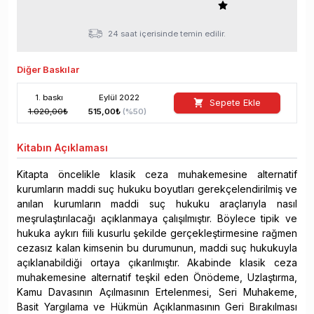
24 saat içerisinde temin edilir.
Diğer Baskılar
1
. baskı
Eylül
2022
Sepete Ekle
1.020,00
₺
515,00
₺
(%
50
)
Kitabın
Açıklaması
Kitapta öncelikle klasik ceza muhakemesine alternatif
kurumların maddi suç hukuku boyutları gerekçelendirilmiş ve
anılan kurumların maddi suç hukuku araçlarıyla nasıl
meşrulaştırılacağı açıklanmaya çalışılmıştır. Böylece tipik ve
hukuka aykırı fiili kusurlu şekilde gerçekleştirmesine rağmen
cezasız kalan kimsenin bu durumunun, maddi suç hukukuyla
açıklanabildiği ortaya çıkarılmıştır. Akabinde klasik ceza
muhakemesine alternatif teşkil eden Önödeme, Uzlaştırma,
Kamu Davasının Açılmasının Ertelenmesi, Seri Muhakeme,
Basit Yargılama ve Hükmün Açıklanmasının Geri Bırakılması