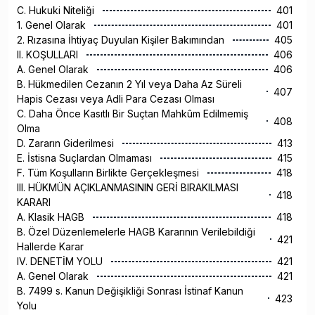
C. Hukuki Niteliği
401
1. Genel Olarak
401
2. Rızasına İhtiyaç Duyulan Kişiler Bakımından
405
II. KOŞULLARI
406
A. Genel Olarak
406
B. Hükmedilen Cezanın 2 Yıl veya Daha Az Süreli
407
Hapis Cezası veya Adli Para Cezası Olması
C. Daha Önce Kasıtlı Bir Suçtan Mahkûm Edilmemiş
408
Olma
D. Zararın Giderilmesi
413
E. İstisna Suçlardan Olmaması
415
F. Tüm Koşulların Birlikte Gerçekleşmesi
418
III. HÜKMÜN AÇIKLANMASININ GERİ BIRAKILMASI
418
KARARI
A. Klasik HAGB
418
B. Özel Düzenlemelerle HAGB Kararının Verilebildiği
421
Hallerde Karar
IV. DENETİM YOLU
421
A. Genel Olarak
421
B. 7499 s. Kanun Değişikliği Sonrası İstinaf Kanun
423
Yolu