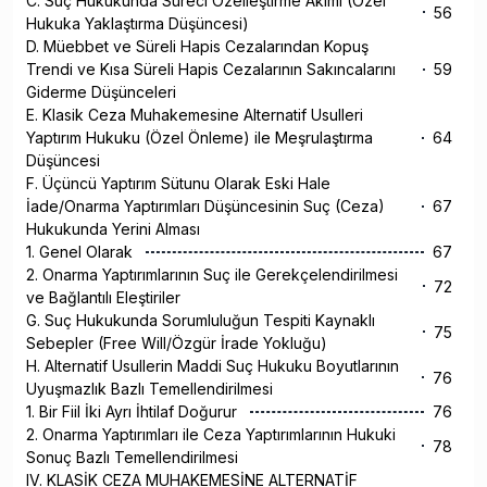
C. Suç Hukukunda Süreci Özelleştirme Akımı (Özel
56
Hukuka Yaklaştırma Düşüncesi)
D. Müebbet ve Süreli Hapis Cezalarından Kopuş
Trendi ve Kısa Süreli Hapis Cezalarının Sakıncalarını
59
Giderme Düşünceleri
E. Klasik Ceza Muhakemesine Alternatif Usulleri
Yaptırım Hukuku (Özel Önleme) ile Meşrulaştırma
64
Düşüncesi
F. Üçüncü Yaptırım Sütunu Olarak Eski Hale
İade/Onarma Yaptırımları Düşüncesinin Suç (Ceza)
67
Hukukunda Yerini Alması
1. Genel Olarak
67
2. Onarma Yaptırımlarının Suç ile Gerekçelendirilmesi
72
ve Bağlantılı Eleştiriler
G. Suç Hukukunda Sorumluluğun Tespiti Kaynaklı
75
Sebepler (Free Will/Özgür İrade Yokluğu)
H. Alternatif Usullerin Maddi Suç Hukuku Boyutlarının
76
Uyuşmazlık Bazlı Temellendirilmesi
1. Bir Fiil İki Ayrı İhtilaf Doğurur
76
2. Onarma Yaptırımları ile Ceza Yaptırımlarının Hukuki
78
Sonuç Bazlı Temellendirilmesi
IV. KLASİK CEZA MUHAKEMESİNE ALTERNATİF