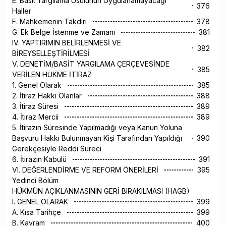
E. Basit Yargılama Usulünün Uygulanamayacağı
376
Haller
F. Mahkemenin Takdiri
378
G. Ek Belge İstenme ve Zamanı
381
IV. YAPTIRIMIN BELİRLENMESİ VE
382
BİREYSELLEŞTİRİLMESİ
V. DENETİM/BASİT YARGILAMA ÇERÇEVESİNDE
385
VERİLEN HÜKME İTİRAZ
1. Genel Olarak
385
2. İtiraz Hakkı Olanlar
388
3. İtiraz Süresi
389
4. İtiraz Mercii
389
5. İtirazın Süresinde Yapılmadığı veya Kanun Yoluna
Başvuru Hakkı Bulunmayan Kişi Tarafından Yapıldığı
390
Gerekçesiyle Reddi Süreci
6. İtirazın Kabulü
391
VI. DEĞERLENDİRME VE REFORM ÖNERİLERİ
395
Yedinci Bölüm
HÜKMÜN AÇIKLANMASININ GERİ BIRAKILMASI (HAGB)
I. GENEL OLARAK
399
A. Kısa Tarihçe
399
B. Kavram
400