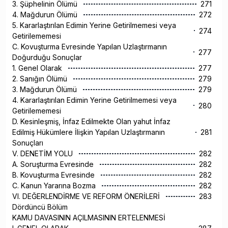
3. Şüphelinin Ölümü
271
4. Mağdurun Ölümü
272
5. Kararlaştırılan Edimin Yerine Getirilmemesi veya
274
Getirilememesi
C. Kovuşturma Evresinde Yapılan Uzlaştırmanın
277
Doğurduğu Sonuçlar
1. Genel Olarak
277
2. Sanığın Ölümü
279
3. Mağdurun Ölümü
279
4. Kararlaştırılan Edimin Yerine Getirilmemesi veya
280
Getirilememesi
D. Kesinleşmiş, İnfaz Edilmekte Olan yahut İnfaz
Edilmiş Hükümlere İlişkin Yapılan Uzlaştırmanın
281
Sonuçları
V. DENETİM YOLU
282
A. Soruşturma Evresinde
282
B. Kovuşturma Evresinde
282
C. Kanun Yararına Bozma
282
VI. DEĞERLENDİRME VE REFORM ÖNERİLERİ
283
Dördüncü Bölüm
KAMU DAVASININ AÇILMASININ ERTELENMESİ