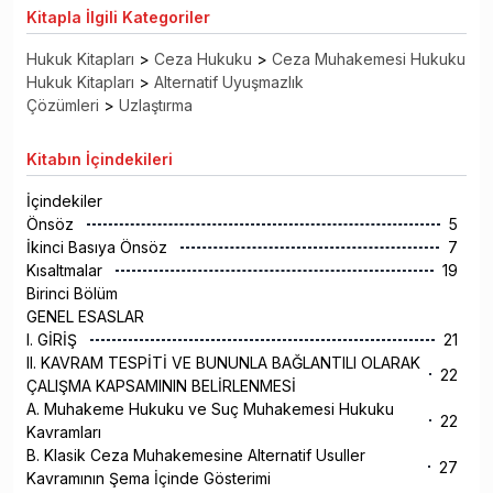
Kitapla
İlgili Kategoriler
Hukuk Kitapları
>
Ceza Hukuku
>
Ceza Muhakemesi Hukuku
Hukuk Kitapları
>
Alternatif Uyuşmazlık
Çözümleri
>
Uzlaştırma
Kitabın
İçindekileri
İçindekiler
Önsöz
5
İkinci Basıya Önsöz
7
Kısaltmalar
19
Birinci Bölüm
GENEL ESASLAR
I. GİRİŞ
21
II. KAVRAM TESPİTİ VE BUNUNLA BAĞLANTILI OLARAK
22
ÇALIŞMA KAPSAMININ BELİRLENMESİ
A. Muhakeme Hukuku ve Suç Muhakemesi Hukuku
22
Kavramları
B. Klasik Ceza Muhakemesine Alternatif Usuller
27
Kavramının Şema İçinde Gösterimi