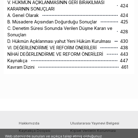
V. HÜKMÜN AÇIKLANMASININ GERİ BIRAKILMASI
424
KARARININ SONUÇLARI
A. Genel Olarak
424
B. Müsadere Açısından Doğurduğu Sonuçlar
425
C. Denetim Süresi Sonunda Verilen Düşme Kararı ve
428
Sonuçları
D. Hükmün Açıklanması yahut Yeni Hüküm Kurulması
430
VI. DEĞERLENDİRME VE REFORM ÖNERİLERİ
438
NİHAİ DEĞERLENDİRME VE REFORM ÖNERİLERİ
443
Kaynakça
447
Kavram Dizini
461
Hakkımızda
Uluslararası Yayınevi Belgesi
Kaynakça Dosyası
Kişisel Verilerin Korunması
Web sitemizde sunulan ve açıkça talep etmiş olduğunuz