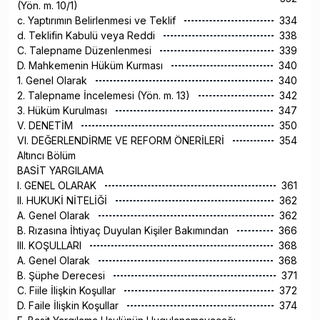
(Yön. m. 10/1)
c. Yaptırımın Belirlenmesi ve Teklif
334
d. Teklifin Kabulü veya Reddi
338
C. Talepname Düzenlenmesi
339
D. Mahkemenin Hüküm Kurması
340
1. Genel Olarak
340
2. Talepname İncelemesi (Yön. m. 13)
342
3. Hüküm Kurulması
347
V. DENETİM
350
VI. DEĞERLENDİRME VE REFORM ÖNERİLERİ
354
Altıncı Bölüm
BASİT YARGILAMA
I. GENEL OLARAK
361
II. HUKUKİ NİTELİĞİ
362
A. Genel Olarak
362
B. Rızasına İhtiyaç Duyulan Kişiler Bakımından
366
III. KOŞULLARI
368
A. Genel Olarak
368
B. Şüphe Derecesi
371
C. Fiile İlişkin Koşullar
372
D. Faile İlişkin Koşullar
374