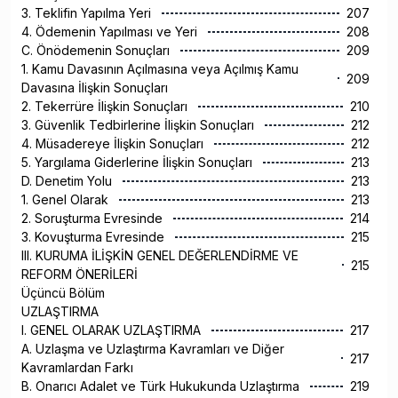
3. Teklifin Yapılma Yeri
207
4. Ödemenin Yapılması ve Yeri
208
C. Önödemenin Sonuçları
209
1. Kamu Davasının Açılmasına veya Açılmış Kamu
209
Davasına İlişkin Sonuçları
2. Tekerrüre İlişkin Sonuçları
210
3. Güvenlik Tedbirlerine İlişkin Sonuçları
212
4. Müsadereye İlişkin Sonuçları
212
5. Yargılama Giderlerine İlişkin Sonuçları
213
D. Denetim Yolu
213
1. Genel Olarak
213
2. Soruşturma Evresinde
214
3. Kovuşturma Evresinde
215
III. KURUMA İLİŞKİN GENEL DEĞERLENDİRME VE
215
REFORM ÖNERİLERİ
Üçüncü Bölüm
UZLAŞTIRMA
I. GENEL OLARAK UZLAŞTIRMA
217
A. Uzlaşma ve Uzlaştırma Kavramları ve Diğer
217
Kavramlardan Farkı
B. Onarıcı Adalet ve Türk Hukukunda Uzlaştırma
219