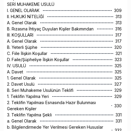
SERİ MUHAKEME USULÜ
I. GENEL OLARAK
309
II. HUKUKİ NİTELİĞİ
313
A. Genel Olarak
313
B. Rızasına İhtiyaç Duyulan Kişiler Bakımından
316
III. KOŞULLARI
317
A. Genel Olarak
317
B. Yeterli Şüphe
320
C. Fiile İlişkin Koşullar
321
D. Faile/Şüpheliye İlişkin Koşullar
323
IV. USULÜ
325
A. Davet
325
1. Genel Olarak
325
2. Davet Usulü
327
B. Seri Muhakeme Usulünün Teklifi
329
1. Teklifin Yapılma Yeri
329
2. Teklifin Yapılması Esnasında Hazır Bulunması
330
Gereken Kişiler
3. Teklifin Yapılma Şekli
331
a. Genel Olarak
331
b. Bilgilendirmede Yer Verilmesi Gereken Hususlar
332