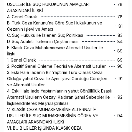
USULLER İLE SUÇ HUKUKUNUN AMAÇLARI
78
ARASINDAKİ İLİŞKİ
A. Genel Olarak
78
B. Türk Ceza Kanunu’na Göre Suç Hukukunun ve
81
Cezanın İşlevi ve Amacı
C. Suç Hukuku ile İzlenen Suç Politikası
83
D. Suç Adaleti Türlerinin Çeşitlenmesi
84
E. Klasik Ceza Muhakemesine Alternatif Usuller ile
89
İlişki
1. Genel Olarak
89
2. Pozitif Genel Önleme Teorisi ve Alternatif Usuller
90
3. Eski Hale İadenin Bir Yaptırım Türü Olarak Ceza
Olduğu yahut Ceza ile Aynı İşlevi Gördüğü Görüşleri
91
ve Alternatif Usuller
4. Eski Hale İade Yaptırımlarının yahut Gönüllülük Esaslı
Alternatif Usullerin Cezayı Kaldıran Şahsi Sebepler ile
92
İlişkilendirilerek Meşrulaştırılması
V. KLASİK CEZA MUHAKEMESİNE ALTERNATİF
USULLER İLE SUÇ MUHAKEMESİNİN GÖREV VE
94
AMAÇLARI ARASINDAKİ İLİŞKİ
VI. BU BİLGİLER IŞIĞINDA KLASİK CEZA