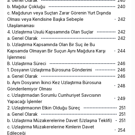
a. Genel Olarak
240
b. Mağdur Çokluğu
240
c. Mağdurun veya Suçtan Zarar Görenin Yurt Dışında
Olması veya Kendisine Başka Sebeple
242
Ulaşılamaması
4. Uzlaştırma Usulü Kapsamında Olan Suçlar
242
a. Genel Olarak
242
b. Uzlaştırma Kapsamında Olan Bir Suç ile Bu
Kapsamda Olmayan Bir Suçun Aynı Mağdura Karşı
244
İşlenmesi
B. Uzlaştırma Süreci
246
1. Dosyanın Uzlaştırma Bürosuna Gönderimi
246
a. Genel Olarak
246
b. Aynı Dosyanın İkinci Kez Uzlaştırma Bürosuna
248
Gönderilemiyor Olması
c. Uzlaştırmadan Sorumlu Cumhuriyet Savcısının
249
Yapacağı İşlemler
2. Uzlaştırmacının Etkin Olduğu Süreç
251
a. Genel Olarak
251
b. Uzlaştırma Müzakerelerine Davet (Uzlaşma Teklifi)
251
c. Uzlaştırma Müzakerelerine Kimlerin Davet
254
Edileceği