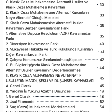
C. Klasik Ceza Muhakemesine Alternatif Usuller ve
30
Klasik Ceza Muhakemesi Kavramları
D. Klasik Ceza Muhakemesine Alternatif Kurumların
33
Neye Alternatif Olduğu Meselesi
E. Klasik Ceza Muhakemesine Alternatif Usuller
35
Kavramının Benzer Kavramlardan Farkı
1. Alternative Dispute Resolution (ADR) Kavramından
35
Farkı
2. Diversiyon Kavramından Farkı
40
3. Mukayeseli Hukukta ve Türk Hukukunda Kullanılan
41
Diğer Kavramlardan Farkı
F. Çalışma Konumuzun Sınırlandırılması/Kapsam
42
G. Bu Bilgiler Işığında Klasik Ceza Muhakemesine
44
Alternatif Usuller Kavramının Değerlendirilmesi
III. KLASİK CEZA MUHAKEMESİNE ALTERNATİF
45
USULLERİN MADDİ, ŞEKLİ VE DÜŞÜNSEL KAYNAKLARI
A. Genel Olarak
45
B. Yargının İş Yükünü Azaltma Düşüncesi
48
1. Genel Olarak
48
2. Usul Ekonomisi
52
3. Suç (Ceza) Muhakemesi Modellemeleri
54