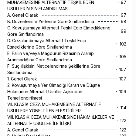
MUHAKEMESİNE ALTERNATİF TEŞKİL EDEN
97
USULLERİN SINIFLANDIRILMASI
A. Genel Olarak
97
B. Düzenlenme Yerlerine Göre Sınıflandırma
98
C. Kovuşturmaya Alternatif Teşkil Edip Etmediklerine
99
Göre Sınıflandırma
D. Cezalandırmaya Alternatif Teşkil Edip
102
Etmediklerine Göre Sınıflandırma
E. Failin ve/veya Mağdurun Rızasının Aranıp
105
Aranmadığına Göre Sınıflandırma
F. Suç İlişkisini Neticelendirme Şekillerine Göre
107
Sınıflandırma
1. Genel Olarak
107
2. Kovuşturmaya Yer Olmadığı Kararı ve Düşme
Hükmünün Alternatif Usuller Açısından
109
Temellendirilmesi
VII. KLASİK CEZA MUHAKEMESİNE ALTERNATİF
114
USULLERE YÖNELTİLEN ELEŞTİRİLER
VIII. KLASİK CEZA MUHAKEMESİNE HÂKİM İLKELER VE
122
ALTERNATİF USULLER İLE İLİŞKİ
A. Genel Olarak
122