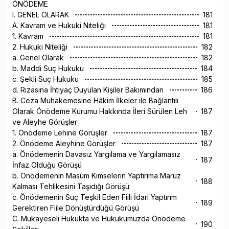
ÖNÖDEME
I. GENEL OLARAK
181
A. Kavram ve Hukuki Niteliği
181
1. Kavram
181
2. Hukuki Niteliği
182
a. Genel Olarak
182
b. Maddi Suç Hukuku
184
c. Şekli Suç Hukuku
185
d. Rızasına İhtiyaç Duyulan Kişiler Bakımından
186
B. Ceza Muhakemesine Hâkim İlkeler ile Bağlantılı
Olarak Önödeme Kurumu Hakkında İleri Sürülen Leh
187
ve Aleyhe Görüşler
1. Önödeme Lehine Görüşler
187
2. Önödeme Aleyhine Görüşler
187
a. Önödemenin Davasız Yargılama ve Yargılamasız
187
İnfaz Olduğu Görüşü
b. Önödemenin Masum Kimselerin Yaptırıma Maruz
188
Kalması Tehlikesini Taşıdığı Görüşü
c. Önödemenin Suç Teşkil Eden Fiili İdari Yaptırım
189
Gerektiren Fiile Dönüştürdüğü Görüşü
C. Mukayeseli Hukukta ve Hukukumuzda Önödeme
190