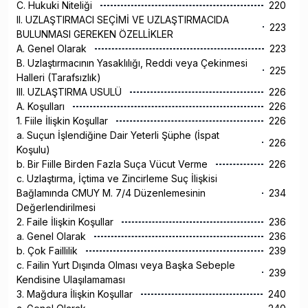
C. Hukuki Niteliği
220
II. UZLAŞTIRMACI SEÇİMİ VE UZLAŞTIRMACIDA
223
BULUNMASI GEREKEN ÖZELLİKLER
A. Genel Olarak
223
B. Uzlaştırmacının Yasaklılığı, Reddi veya Çekinmesi
225
Halleri (Tarafsızlık)
III. UZLAŞTIRMA USULÜ
226
A. Koşulları
226
1. Fiile İlişkin Koşullar
226
a. Suçun İşlendiğine Dair Yeterli Şüphe (İspat
226
Koşulu)
b. Bir Fiille Birden Fazla Suça Vücut Verme
226
c. Uzlaştırma, İçtima ve Zincirleme Suç İlişkisi
Bağlamında CMUY M. 7/4 Düzenlemesinin
234
Değerlendirilmesi
2. Faile İlişkin Koşullar
236
a. Genel Olarak
236
b. Çok Faillilik
239
c. Failin Yurt Dışında Olması veya Başka Sebeple
239
Kendisine Ulaşılamaması
3. Mağdura İlişkin Koşullar
240