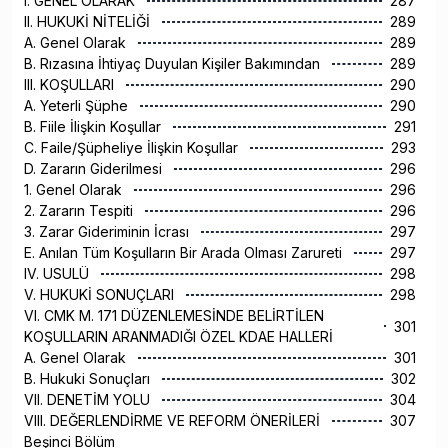
I. GENEL OLARAK
287
II. HUKUKİ NİTELİĞİ
289
A. Genel Olarak
289
B. Rızasına İhtiyaç Duyulan Kişiler Bakımından
289
III. KOŞULLARI
290
A. Yeterli Şüphe
290
B. Fiile İlişkin Koşullar
291
C. Faile/Şüpheliye İlişkin Koşullar
293
D. Zararın Giderilmesi
296
1. Genel Olarak
296
2. Zararın Tespiti
296
3. Zarar Gideriminin İcrası
297
E. Anılan Tüm Koşulların Bir Arada Olması Zarureti
297
IV. USULÜ
298
V. HUKUKİ SONUÇLARI
298
VI. CMK M. 171 DÜZENLEMESİNDE BELİRTİLEN
301
KOŞULLARIN ARANMADIĞI ÖZEL KDAE HALLERİ
A. Genel Olarak
301
B. Hukuki Sonuçları
302
VII. DENETİM YOLU
304
VIII. DEĞERLENDİRME VE REFORM ÖNERİLERİ
307
Beşinci Bölüm