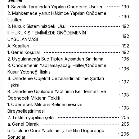
Şekilleri
1. Savcılık Tarafından Yapılan Önödeme Usulleri
190
2. Mahkemece yahut Hâkimce Yapılan Önödeme
190
Usulleri
3. Hukuk Sistemimizdeki Usul
192
II. HUKUK SİTEMİMİZDE ÖNÖDEMENİN
192
UYGULANMASI
A. Koşulları
192
1. Genel Koşullar
192
2. Uygulanacağı Suç Tipleri Açısından Sınırlama
196
3. Önödemenin Yapılamayacağı Haller/Önödeme
196
Kusur Yeteneği İlişkisi
4. Önödeme Objektif Cezalandırılabilme Şartları
197
İlişkisi
B. Önödeme Usulünde Yaptırımın Belirlenmesi ve
198
Ödenecek Miktarın Teklifi
1. Ödenecek Miktarın Belirlenmesi ve
198
Bireyselleştirilmesi
2. Teklifin yapılma şekli
205
a. Genel Olarak
205
b. Usulüne Göre Yapılmamış Teklifin Doğurduğu
206
Sonuçlar