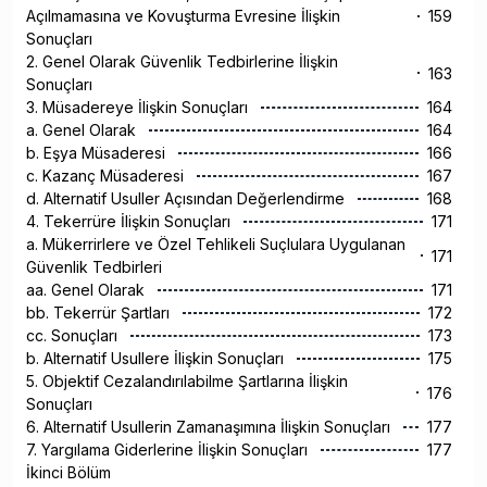
Açılmamasına ve Kovuşturma Evresine İlişkin
159
Sonuçları
2. Genel Olarak Güvenlik Tedbirlerine İlişkin
163
Sonuçları
3. Müsadereye İlişkin Sonuçları
164
a. Genel Olarak
164
b. Eşya Müsaderesi
166
c. Kazanç Müsaderesi
167
d. Alternatif Usuller Açısından Değerlendirme
168
4. Tekerrüre İlişkin Sonuçları
171
a. Mükerrirlere ve Özel Tehlikeli Suçlulara Uygulanan
171
Güvenlik Tedbirleri
aa. Genel Olarak
171
bb. Tekerrür Şartları
172
cc. Sonuçları
173
b. Alternatif Usullere İlişkin Sonuçları
175
5. Objektif Cezalandırılabilme Şartlarına İlişkin
176
Sonuçları
6. Alternatif Usullerin Zamanaşımına İlişkin Sonuçları
177
7. Yargılama Giderlerine İlişkin Sonuçları
177
İkinci Bölüm