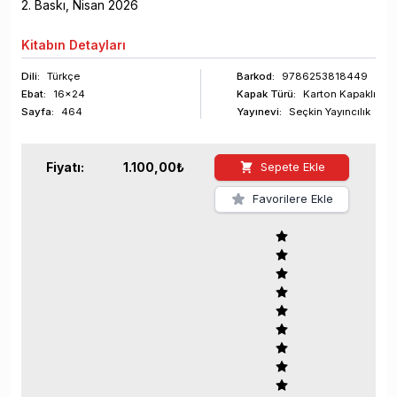
2
. Baskı,
Nisan
2026
Kitabın
Detayları
Dili:
Türkçe
Barkod
:
9786253818449
Ebat:
16x24
Kapak Türü:
Karton Kapaklı
Sayfa
:
464
Yayınevi:
Seçkin Yayıncılık
Fiyatı:
1.100,00
₺
Sepete Ekle
Favorilere Ekle