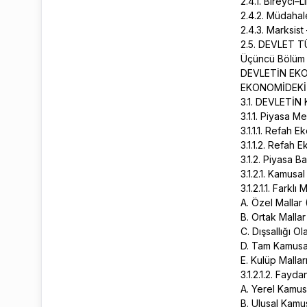
2.4.1. Bireyci–L
2.4.2. Müdahale
2.4.3. Marksist
2.5. DEVLET 
Üçüncü Bölüm
DEVLETİN EK
EKONOMİDEKİ
3.1. DEVLETİ
3.1.1. Piyasa M
3.1.1.1. Refah 
3.1.1.2. Refah
3.1.2. Piyasa Ba
3.1.2.1. Kamusa
3.1.2.1.1. Fark
A. Özel Mallar
B. Ortak Mall
C. Dışsallığı O
D. Tam Kamusa
E. Kulüp Malla
3.1.2.1.2. Fay
A. Yerel Kamus
B. Ulusal Kamu