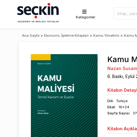
Kategoriler
Ana Sayfa
>
Ekonomi, İşletme Kitapları
>
Kamu Yönetimi
>
Kamu M
Kamu Ma
Nazan Susam
6
. Baskı,
Eylül
Kitabın
Detayl
Dili:
Türkçe
Ebat:
16x24
Sayfa
Sayısı
:
37
Kitabın
Açıkl