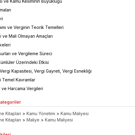
i ve Kamu Kesiminin Büyüklüğü
maları
ri
ımı ve Verginin Teorik Temelleri
li ve Mali Olmayan Amaçları
keleri
urları ve Vergileme Süreci
ümlüler Üzerindeki Etkisi
Vergi Kapasitesi, Vergi Gayreti, Vergi Esnekliği
ili Temel Kavramlar
t ve Harcama Vergileri
Kategoriler
e Kitapları
>
Kamu Yönetimi
>
Kamu Maliyesi
e Kitapları
>
Maliye
>
Kamu Maliyesi
kileri