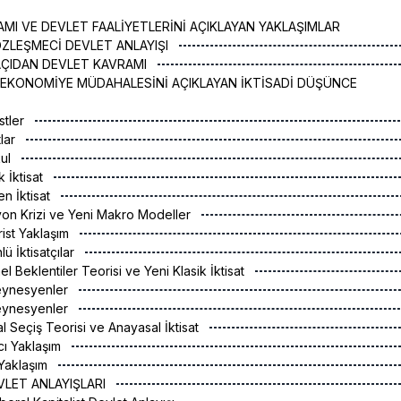
MI VE DEVLET FAALİYETLERİNİ AÇIKLAYAN YAKLAŞIMLAR
SÖZLEŞMECİ DEVLET ANLAYIŞI
İ AÇIDAN DEVLET KAVRAMI
N EKONOMİYE MÜDAHALESİNİ AÇIKLAYAN İKTİSADİ DÜŞÜNCE
istler
tlar
kul
k İktisat
en İktisat
syon Krizi ve Yeni Makro Modeller
rist Yaklaşım
lü İktisatçılar
el Beklentiler Teorisi ve Yeni Klasik İktisat
Keynesyenler
Keynesyenler
l Seçiş Teorisi ve Anayasal İktisat
lcı Yaklaşım
 Yaklaşım
EVLET ANLAYIŞLARI