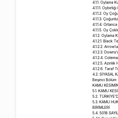
4.1.1. Oylama Ku
4.1.1.1. Oybirliği
4.1.1.2. Oy Çoğ
4.1.1.3. Çoğunl
4.1.1.4. Orta
4.1.1.5. Oy Çok
4.1.2. Oylama K
4.1.2.1. Black 
4.1.2.2. Arrow
4.1.2.3. Downs’
4.1.2.4. Colem
4.1.2.5. Azınlı
4.1.2.6. Taraf
4.2. SİYASAL
Beşinci Bölüm
KAMU KESİMİNİ
5.1. KAMU KES
5.2. TÜRKİYE’
5.3. KAMU HU
BİRİMLERİ
5.4. 5018 SA