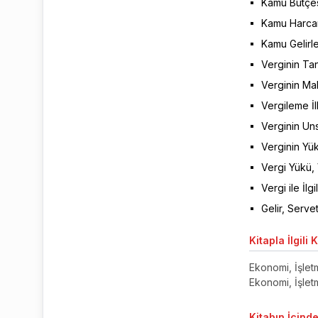
Kamu Bütçes
Kamu Harca
Kamu Gelirle
Verginin Tan
Verginin Ma
Vergileme İl
Verginin Uns
Verginin Yük
Vergi Yükü, 
Vergi ile İlg
Gelir, Serve
Kitapla
İlgili 
Ekonomi, İşletm
Ekonomi, İşletm
Kitabın
İçinde