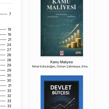
7
19
19
21
24
27
28
28
Kamu Maliyesi
29
Nihat Edizdoğan, Özhan Çetinkaya, Erhan Gümüş
29
30
30
31
32
32
33
33