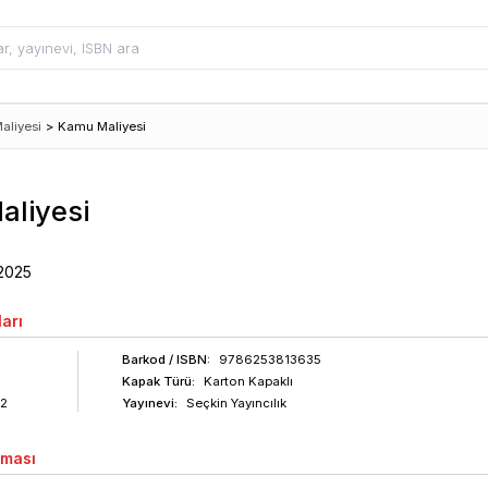
aliyesi
>
Kamu Maliyesi
liyesi
2025
arı
Barkod
/ ISBN
:
9786253813635
Kapak Türü:
Karton Kapaklı
2
Yayınevi:
Seçkin Yayıncılık
aması