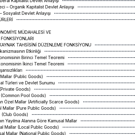
iberal Kapitalist Devlet Anlayışı
ci – Organik Kapitalist Devlet Anlayışı
 – Sosyalist Devlet Anlayışı
TÜRLERİ
ONOMİYE MÜDAHALESİ VE
 FONKSİYONLARI
N KAYNAK TAHSİSİNİ DÜZENLEME FONKSİYONU
ekanizmasının Etkinliği
Ekonomisinin Birinci Temel Teoremi
 Ekonomisinin İkinci Temel Teoremi
şarısızlıkları
l Mallar (Public Goods)
lı Mal Türleri ve Devlet Sunumu
 (Private Goods)
ar (Common Pool Goods)
lan Özel Mallar (Artificially Scarce Goods)
l Mallar (Pure Public Goods)
rı (Club Goods)
danın Yayılma Alanına Göre Kamusal Mallar
al Mallar (Local Public Goods)
sal Mallar (National Public Goods)