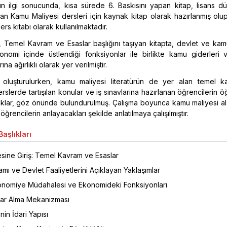
 ilgi sonucunda, kısa sürede 6. Baskısını yapan kitap, lisans d
an Kamu Maliyesi dersleri için kaynak kitap olarak hazırlanmış olu
rs kitabı olarak kullanılmaktadır.
 Temel Kavram ve Esaslar başlığını taşıyan kitapta, devlet ve kam
konomi içinde üstlendiği fonksiyonlar ile birlikte kamu giderleri
ına ağırlıklı olarak yer verilmiştir.
ği oluşturulurken, kamu maliyesi literatürün de yer alan temel ka
erslerde tartışılan konular ve iş sınavlarına hazırlanan öğrencilerin
şlıklar, göz önünde bulundurulmuş. Çalışma boyunca kamu maliyesi a
 öğrencilerin anlayacakları şekilde anlatılmaya çalışılmıştır.
aşlıkları
sine Giriş: Temel Kavram ve Esaslar
mı ve Devlet Faaliyetlerini Açıklayan Yaklaşımlar
onomiye Müdahalesi ve Ekonomideki Fonksiyonları
ar Alma Mekanizması
in İdari Yapısı