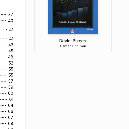
37
40
41
41
Devlet Bütçesi
43
Osman Pehlivan
45
48
52
55
55
57
59
60
61
64
66
67
68