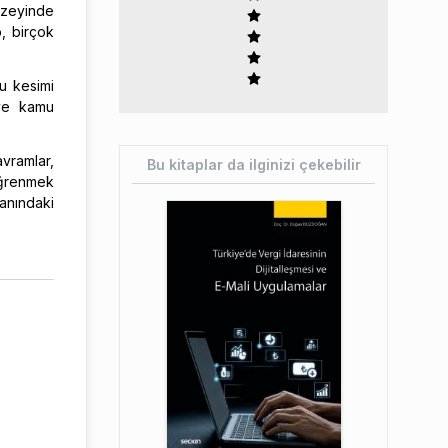
üzeyinde
p, birçok
u kesimi
 ve kamu
vramlar,
Bu kitaplar da ilginizi çekebilir
 öğrenmek
lanındaki