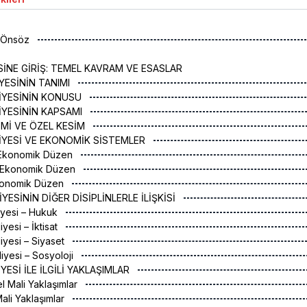
a Önsöz
İNE GİRİŞ: TEMEL KAVRAM VE ESASLAR
İYESİNİN TANIMI
LİYESİNİN KONUSU
LİYESİNİN KAPSAMI
SİMİ VE ÖZEL KESİM
LİYESİ VE EKONOMİK SİSTEMLER
st Ekonomik Düzen
st Ekonomik Düzen
Ekonomik Düzen
İYESİNİN DİĞER DİSİPLİNLERLE İLİŞKİSİ
liyesi – Hukuk
iyesi – İktisat
liyesi – Siyaset
liyesi – Sosyoloji
İYESİ İLE İLGİLİ YAKLAŞIMLAR
el Mali Yaklaşımlar
Mali Yaklaşımlar