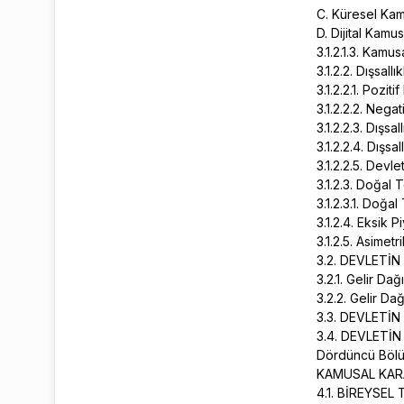
C. Küresel Kam
D. Dijital Kamu
3.1.2.1.3. Kamu
3.1.2.2. Dışsallı
3.1.2.2.1. Poziti
3.1.2.2.2. Negat
3.1.2.2.3. Dışs
3.1.2.2.4. Dışs
3.1.2.2.5. Dev
3.1.2.3. Doğal
3.1.2.3.1. Doğa
3.1.2.4. Eksik 
3.1.2.5. Asimet
3.2. DEVLETİ
3.2.1. Gelir Dağ
3.2.2. Gelir D
3.3. DEVLETİ
3.4. DEVLET
Dördüncü Böl
KAMUSAL KAR
4.1. BİREYSE