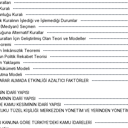
ralları
 Kuralı
unluğu Kuralı
uk Kuralının İşlediği ve İşlemediği Durumlar
nca (Medyan) Seçmen
luğuna Alternatif Kurallar
uralları İçin Geliştirilmiş Olan Teori ve Modeller
Teoremi
’un İmkânsızlık Teoremi
un Politik Rekabet Teorisi
an Yaklaşımı
k Hükümeti Modeli
 Tutma Modeli
 KARAR ALMADA ETKİNLİĞİ AZALTICI FAKTÖRLER
N İDARİ YAPISI
İMİNİN İDARİ YAPISI
DE KAMU KESİMİNİN İDARİ YAPISI
KUKU TÜZEL KİŞİLİĞİ: MERKEZDEN YÖNETİM VE YERİNDEN YÖNETİ
YILI KANUNA GÖRE TÜRKİYE’DEKİ KAMU İDARELERİ