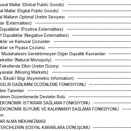
usal Mallar (Global Public Goods)
sal Mallar (Digital Public Goods)
sal Malların Optimal Üretim Seviyesi
klar (Externalities)
f Dışsallıklar (Positive Externalities)
if Dışsallıklar (Negative Externalities)
allıklar ve Kamusal Çözümler
allıklar ve Piyasa Çözümü
let Müdahalesini Gerektirmeyen Diğer Dışsallık Kavramları
 Tekeller (Natural Monopoly)
l Tekellerde Etkin Üretim Düzeyi
Piyasalar (Missing Markets)
rik (Eksik) Bilgi (Asymmetric Information)
N GELİR DAĞILIMINI DÜZENLEME FONKSİYONU
ılımı Tanımları
ağılımını Düzenlemede Devletin Rolü
N EKONOMİK İSTİKRARI SAĞLAMA FONKSİYONU
İN EKONOMİK BÜYÜME VE KALKINMAYI SAĞLAMA FONKSİYONU
üm
AR ALMA MEKANİZMASI
L TERCİHLERİN SOSYAL KARARLARA DÖNÜŞÜMÜ