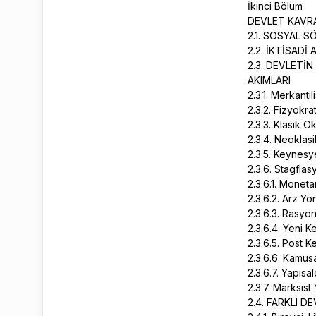
İkinci Bölüm
DEVLET KAVRA
2.1. SOSYAL 
2.2. İKTİSAD
2.3. DEVLETİ
AKIMLARI
2.3.1. Merkantil
2.3.2. Fizyokra
2.3.3. Klasik O
2.3.4. Neoklasi
2.3.5. Keynesy
2.3.6. Stagfla
2.3.6.1. Moneta
2.3.6.2. Arz Yön
2.3.6.3. Rasyon
2.3.6.4. Yeni 
2.3.6.5. Post 
2.3.6.6. Kamusa
2.3.6.7. Yapısa
2.3.7. Marksist
2.4. FARKLI D