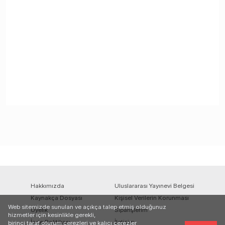
Hakkımızda
Uluslararası Yayınevi Belgesi
Kaynakça Dosyası
Kişisel Verilerin Korunması
Web sitemizde sunulan ve açıkça talep etmiş olduğunuz
Üyelik
Siparişlerim
hizmetler için kesinlikle gerekli,
İade Politikası
İletişim
birinci taraf oturum çerezleri ve kalıcı çerezler