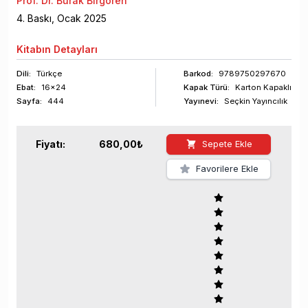
Prof. Dr. Burak Birgören
4
. Baskı,
Ocak
2025
Kitabın
Detayları
Dili:
Türkçe
Barkod
:
9789750297670
Ebat:
16x24
Kapak Türü:
Karton Kapaklı
Sayfa
:
444
Yayınevi:
Seçkin Yayıncılık
Fiyatı:
680,00
₺
Sepete Ekle
Favorilere Ekle