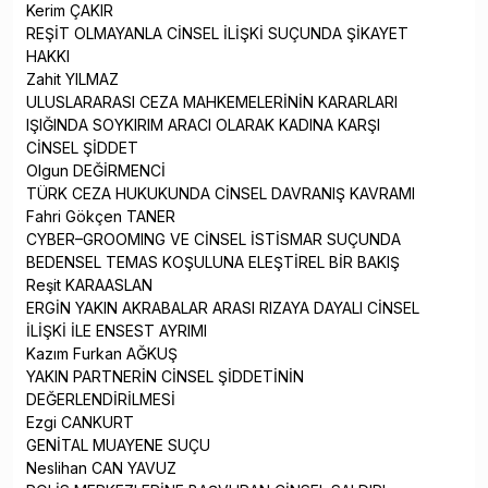
Kerim ÇAKIR
REŞİT OLMAYANLA CİNSEL İLİŞKİ SUÇUNDA ŞİKAYET
HAKKI
Zahit YILMAZ
ULUSLARARASI CEZA MAHKEMELERİNİN KARARLARI
IŞIĞINDA SOYKIRIM ARACI OLARAK KADINA KARŞI
CİNSEL ŞİDDET
Olgun DEĞİRMENCİ
TÜRK CEZA HUKUKUNDA CİNSEL DAVRANIŞ KAVRAMI
Fahri Gökçen TANER
CYBER–GROOMING VE CİNSEL İSTİSMAR SUÇUNDA
BEDENSEL TEMAS KOŞULUNA ELEŞTİREL BİR BAKIŞ
Reşit KARAASLAN
ERGİN YAKIN AKRABALAR ARASI RIZAYA DAYALI CİNSEL
İLİŞKİ İLE ENSEST AYRIMI
Kazım Furkan AĞKUŞ
YAKIN PARTNERİN CİNSEL ŞİDDETİNİN
DEĞERLENDİRİLMESİ
Ezgi CANKURT
GENİTAL MUAYENE SUÇU
Neslihan CAN YAVUZ