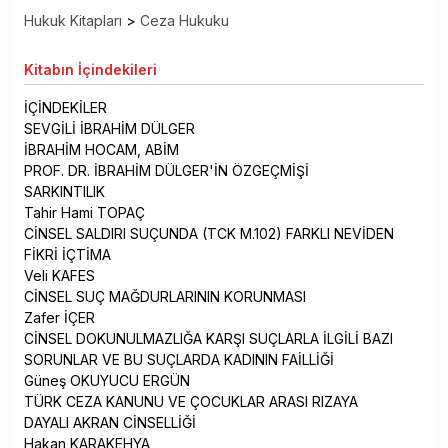
Hukuk Kitapları
>
Ceza Hukuku
Kitabın
İçindekileri
İÇİNDEKİLER
SEVGİLİ İBRAHİM DÜLGER
İBRAHİM HOCAM, ABİM
PROF. DR. İBRAHİM DÜLGER'İN ÖZGEÇMİŞİ
SARKINTILIK
Tahir Hami TOPAÇ
CİNSEL SALDIRI SUÇUNDA (TCK M.102) FARKLI NEVİDEN
FİKRİ İÇTİMA
Veli KAFES
CİNSEL SUÇ MAĞDURLARININ KORUNMASI
Zafer İÇER
CİNSEL DOKUNULMAZLIĞA KARŞI SUÇLARLA İLGİLİ BAZI
SORUNLAR VE BU SUÇLARDA KADININ FAİLLİĞİ
Güneş OKUYUCU ERGÜN
TÜRK CEZA KANUNU VE ÇOCUKLAR ARASI RIZAYA
DAYALI AKRAN CİNSELLİĞİ
Hakan KARAKEHYA