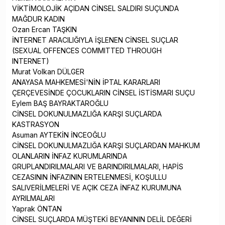
VİKTİMOLOJİK AÇIDAN CİNSEL SALDIRI SUÇUNDA
MAĞDUR KADIN
Ozan Ercan TAŞKIN
İNTERNET ARACILIĞIYLA İŞLENEN CİNSEL SUÇLAR
(SEXUAL OFFENCES COMMITTED THROUGH
INTERNET)
Murat Volkan DÜLGER
ANAYASA MAHKEMESİ'NİN İPTAL KARARLARI
ÇERÇEVESİNDE ÇOCUKLARIN CİNSEL İSTİSMARI SUÇU
Eylem BAŞ BAYRAKTAROĞLU
CİNSEL DOKUNULMAZLIĞA KARŞI SUÇLARDA
KASTRASYON
Asuman AYTEKİN İNCEOĞLU
CİNSEL DOKUNULMAZLIĞA KARŞI SUÇLARDAN MAHKUM
OLANLARIN İNFAZ KURUMLARINDA
GRUPLANDIRILMALARI VE BARINDIRILMALARI, HAPİS
CEZASININ İNFAZININ ERTELENMESİ, KOŞULLU
SALIVERİLMELERİ VE AÇIK CEZA İNFAZ KURUMUNA
AYRILMALARI
Yaprak ÖNTAN
CİNSEL SUÇLARDA MÜŞTEKİ BEYANININ DELİL DEĞERİ