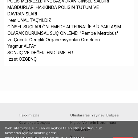
POLİS MERKEZLERİNE BAŞVURAN CİNSEL SALDIRI
MAĞDURLARI HAKKINDA POLİSİN TUTUM VE
DAVRANIŞLARI
İrem ÜNAL TAÇYILDIZ
CİNSEL SUÇLARI ÖNLEMEDE ALTERNATİF BİR YAKLAŞIM
OLARAK DURUMSAL SUÇ ÖNLEME: "Pembe Metrobüs"
ve Çocuk–Gençlik Organizasyonları Örnekleri
Yağmur ALTAY
SONUÇ VE DEĞERLENDİRMELER
İzzet ÖZGENÇ
Hakkımızda
Uluslararası Yayınevi Belgesi
Kaynakça Dosyası
Kişisel Verilerin Korunması
Web sitemizde sunulan ve açıkça talep etmiş olduğunuz
Üyelik
Siparişlerim
hizmetler için kesinlikle gerekli,
İade Politikası
İletişim