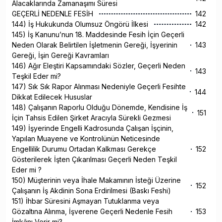
Alacaklarında Zamanaşımı Süresi
GEÇERLİ NEDENLE FESİH
142
144) İş Hukukunda Olumsuz Öngörü İlkesi
142
145) İş Kanunu’nun 18. Maddesinde Fesih İçin Geçerli
Neden Olarak Belirtilen İşletmenin Gereği, İşyerinin
143
Gereği, İşin Gereği Kavramları
146) Ağır Eleştiri Kapsamındaki Sözler, Geçerli Neden
143
Teşkil Eder mi?
147) Sık Sık Rapor Alınması Nedeniyle Geçerli Fesihte
144
Dikkat Edilecek Hususlar
148) Çalışanın Raporlu Olduğu Dönemde, Kendisine İş
151
İçin Tahsis Edilen Şirket Aracıyla Sürekli Gezmesi
149) İşyerinde Engelli Kadrosunda Çalışan İşçinin,
Yapılan Muayene ve Kontrolünün Neticesinde
Engellilik Durumu Ortadan Kalkması Gerekçe
152
Gösterilerek İşten Çıkarılması Geçerli Neden Teşkil
Eder mi ?
150) Müşterinin veya İhale Makamının İsteği Üzerine
152
Çalışanın İş Akdinin Sona Erdirilmesi (Baskı Feshi)
151) İhbar Süresini Aşmayan Tutuklanma veya
Gözaltına Alınma, İşverene Geçerli Nedenle Fesih
153
İmkânı Verir mi?