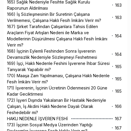
165) Sağlık Nedeniyle Fesihte Sağlık Kurulu
163
Raporunun Aldırılması
166) İş Sözleşmesinin Bir Suretinin Çalışana
163
Verilmemesi, Çalışana Haklı Fesih İmkânı Verir mi?
167) Şirket Tarafından Çalışanlara Tahsis Edilen
Araçların Fiyat Artışları Nedeni ile Marka ve
164
Modellerinin Düşürülmesi Çalışana Haklı Fesih İmkânı
Verir mi?
168) İşçinin Eylemli Feshinden Sonra İşverenin
164
Devamsızlık Nedeniyle Sözleşmeyi Feshetmesi
169) İşçi, Haklı Nedenle Feshini İşverene İhbar Süresi
165
Tanıyarak Yapabilir mi?
170) Maaşa Zam Yapılmaması, Çalışana Haklı Nedenle
165
Fesih İmkânı Verir mi?
171) İşverenin, İşçinin Ücretinin Ödenmesini 20 Güne
165
Kadar Geciktirmesi
172) İşyeri Dışında Yakalanan Bir Hastalık Nedeniyle
Çalışan, İş Akdini Haklı Nedene Dayalı Olarak
166
Feshedebilir mi?
HAKLI NEDENLE İŞVEREN FESHİ
167
173) İşçinin Sosyal Medya Üzerinden Yaptığı
167
Paylaşımlar İşverene Fesih Hakkı Verir mi?