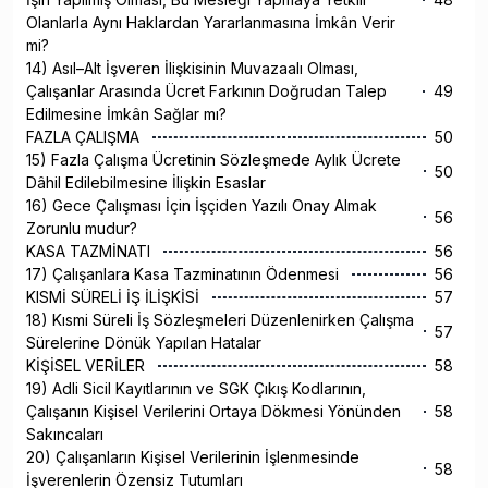
Olanlarla Aynı Haklardan Yararlanmasına İmkân Verir
mi?
14) Asıl–Alt İşveren İlişkisinin Muvazaalı Olması,
Çalışanlar Arasında Ücret Farkının Doğrudan Talep
49
Edilmesine İmkân Sağlar mı?
FAZLA ÇALIŞMA
50
15) Fazla Çalışma Ücretinin Sözleşmede Aylık Ücrete
50
Dâhil Edilebilmesine İlişkin Esaslar
16) Gece Çalışması İçin İşçiden Yazılı Onay Almak
56
Zorunlu mudur?
KASA TAZMİNATI
56
17) Çalışanlara Kasa Tazminatının Ödenmesi
56
KISMİ SÜRELİ İŞ İLİŞKİSİ
57
18) Kısmi Süreli İş Sözleşmeleri Düzenlenirken Çalışma
57
Sürelerine Dönük Yapılan Hatalar
KİŞİSEL VERİLER
58
19) Adli Sicil Kayıtlarının ve SGK Çıkış Kodlarının,
Çalışanın Kişisel Verilerini Ortaya Dökmesi Yönünden
58
Sakıncaları
20) Çalışanların Kişisel Verilerinin İşlenmesinde
58
İşverenlerin Özensiz Tutumları