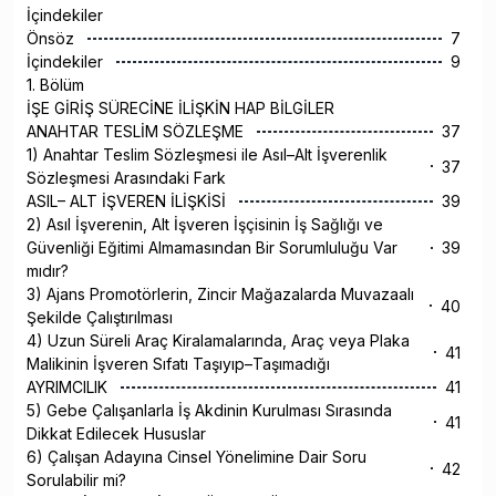
İçindekiler
Önsöz
7
İçindekiler
9
1. Bölüm
İŞE GİRİŞ SÜRECİNE İLİŞKİN HAP BİLGİLER
ANAHTAR TESLİM SÖZLEŞME
37
1) Anahtar Teslim Sözleşmesi ile Asıl–Alt İşverenlik
37
Sözleşmesi Arasındaki Fark
ASIL– ALT İŞVEREN İLİŞKİSİ
39
2) Asıl İşverenin, Alt İşveren İşçisinin İş Sağlığı ve
Güvenliği Eğitimi Almamasından Bir Sorumluluğu Var
39
mıdır?
3) Ajans Promotörlerin, Zincir Mağazalarda Muvazaalı
40
Şekilde Çalıştırılması
4) Uzun Süreli Araç Kiralamalarında, Araç veya Plaka
41
Malikinin İşveren Sıfatı Taşıyıp–Taşımadığı
AYRIMCILIK
41
5) Gebe Çalışanlarla İş Akdinin Kurulması Sırasında
41
Dikkat Edilecek Hususlar
6) Çalışan Adayına Cinsel Yönelimine Dair Soru
42
Sorulabilir mi?