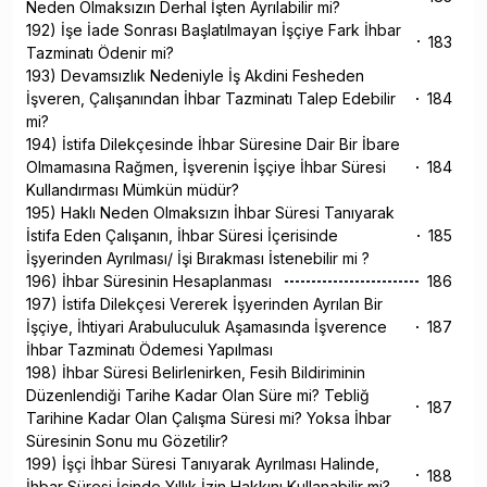
Neden Olmaksızın Derhal İşten Ayrılabilir mi?
192) İşe İade Sonrası Başlatılmayan İşçiye Fark İhbar
183
Tazminatı Ödenir mi?
193) Devamsızlık Nedeniyle İş Akdini Fesheden
İşveren, Çalışanından İhbar Tazminatı Talep Edebilir
184
mi?
194) İstifa Dilekçesinde İhbar Süresine Dair Bir İbare
Olmamasına Rağmen, İşverenin İşçiye İhbar Süresi
184
Kullandırması Mümkün müdür?
195) Haklı Neden Olmaksızın İhbar Süresi Tanıyarak
İstifa Eden Çalışanın, İhbar Süresi İçerisinde
185
İşyerinden Ayrılması/ İşi Bırakması İstenebilir mi ?
196) İhbar Süresinin Hesaplanması
186
197) İstifa Dilekçesi Vererek İşyerinden Ayrılan Bir
İşçiye, İhtiyari Arabuluculuk Aşamasında İşverence
187
İhbar Tazminatı Ödemesi Yapılması
198) İhbar Süresi Belirlenirken, Fesih Bildiriminin
Düzenlendiği Tarihe Kadar Olan Süre mi? Tebliğ
187
Tarihine Kadar Olan Çalışma Süresi mi? Yoksa İhbar
Süresinin Sonu mu Gözetilir?
199) İşçi İhbar Süresi Tanıyarak Ayrılması Halinde,
188
İhbar Süresi İçinde Yıllık İzin Hakkını Kullanabilir mi?