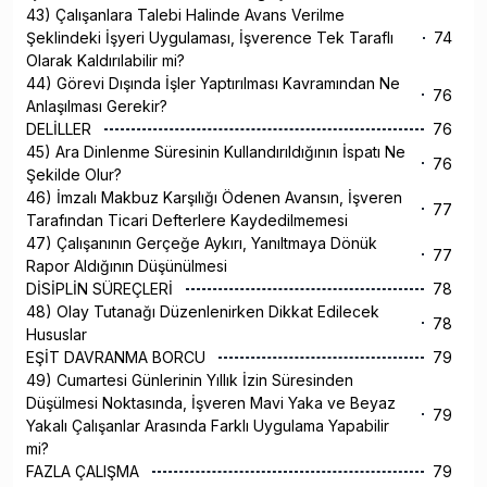
43) Çalışanlara Talebi Halinde Avans Verilme
Şeklindeki İşyeri Uygulaması, İşverence Tek Taraflı
74
Olarak Kaldırılabilir mi?
44) Görevi Dışında İşler Yaptırılması Kavramından Ne
76
Anlaşılması Gerekir?
DELİLLER
76
45) Ara Dinlenme Süresinin Kullandırıldığının İspatı Ne
76
Şekilde Olur?
46) İmzalı Makbuz Karşılığı Ödenen Avansın, İşveren
77
Tarafından Ticari Defterlere Kaydedilmemesi
47) Çalışanının Gerçeğe Aykırı, Yanıltmaya Dönük
77
Rapor Aldığının Düşünülmesi
DİSİPLİN SÜREÇLERİ
78
48) Olay Tutanağı Düzenlenirken Dikkat Edilecek
78
Hususlar
EŞİT DAVRANMA BORCU
79
49) Cumartesi Günlerinin Yıllık İzin Süresinden
Düşülmesi Noktasında, İşveren Mavi Yaka ve Beyaz
79
Yakalı Çalışanlar Arasında Farklı Uygulama Yapabilir
mi?
FAZLA ÇALIŞMA
79