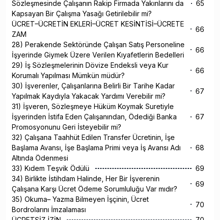
Sözleşmesinde Çalışanın Rakip Firmada Yakınlarını da
65
Kapsayan Bir Çalışma Yasağı Getirilebilir mi?
ÜCRET–ÜCRETİN EKLERİ–ÜCRET KESİNTİSİ–ÜCRETE
66
ZAM
28) Perakende Sektöründe Çalışan Satış Personeline
66
İşyerinde Giymek Üzere Verilen Kıyafetlerin Bedelleri
29) İş Sözleşmelerinin Dövize Endeksli veya Kur
66
Korumalı Yapılması Mümkün müdür?
30) İşverenler, Çalışanlarına Belirli Bir Tarihe Kadar
67
Yapılmak Kaydıyla Yakacak Yardımı Verebilir mi?
31) İşveren, Sözleşmeye Hüküm Koymak Suretiyle
İşyerinden İstifa Eden Çalışanından, Ödediği Banka
67
Promosyonunu Geri İsteyebilir mi?
32) Çalışana Taahhüt Edilen Transfer Ücretinin, İşe
Başlama Avansı, İşe Başlama Primi veya İş Avansı Adı
68
Altında Ödenmesi
33) Kıdem Teşvik Ödülü
69
34) Birlikte İstihdam Halinde, Her Bir İşverenin
69
Çalışana Karşı Ücret Ödeme Sorumluluğu Var mıdır?
35) Okuma– Yazma Bilmeyen İşçinin, Ücret
70
Bordrolarını İmzalaması
ÜCRETSİZ İZİN
70