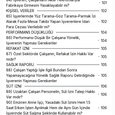
101
Fabrikaya Girmesini Yasaklayabilir mi?
KİŞİSEL VERİLER
102
85) İşyerlerinde Yüz Tarama–Göz Tarama–Parmak İzi
Alarak Fazla Mesai Takibi Yapan İşverenlere İdari
102
Para Cezası Verilebilir mi?
PERFORMANS DÜŞÜKLÜĞÜ
104
86) Performansı Düşük Bir Çalışana Yönelik,
104
İşverenin Yapması Gerekenler
REFAKAT İZNİ
105
87) Özel Sektörde Çalışanın, Refakat İzin Hakkı Var
105
mıdır?
SAĞLIK RAPORU
105
88) Çalışan Yaptığı İşle İlgili Bundan Sonra
Yapamayacağına Yönelik Sağlık Raporu Getirdiğinde
105
İşverenin Yapması Gerekenler
SÜT İZNİ
106
89) Uzaktan Çalışan Personelin, Süt İzni Talep Hakkı
106
Var mıdır?
90) Emziren Anne İşçi, Yasadaki Süt İznini Hem 1.5
Saat Erken İşten Ayrılmak Hem de Aynı Gün İçinde
106
İşyerinde Süt Sağma Şeklinde Kullanabilir mi?