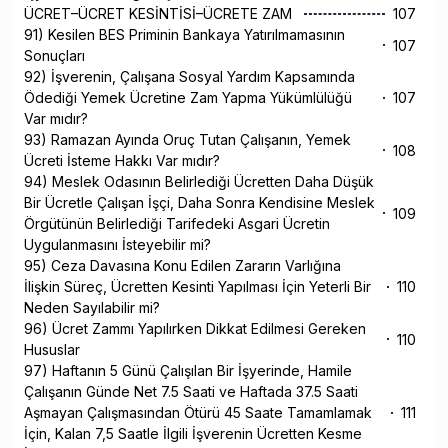
ÜCRET–ÜCRET KESİNTİSİ–ÜCRETE ZAM
107
91) Kesilen BES Priminin Bankaya Yatırılmamasının
107
Sonuçları
92) İşverenin, Çalışana Sosyal Yardım Kapsamında
Ödediği Yemek Ücretine Zam Yapma Yükümlülüğü
107
Var mıdır?
93) Ramazan Ayında Oruç Tutan Çalışanın, Yemek
108
Ücreti İsteme Hakkı Var mıdır?
94) Meslek Odasının Belirlediği Ücretten Daha Düşük
Bir Ücretle Çalışan İşçi, Daha Sonra Kendisine Meslek
109
Örgütünün Belirlediği Tarifedeki Asgari Ücretin
Uygulanmasını İsteyebilir mi?
95) Ceza Davasına Konu Edilen Zararın Varlığına
İlişkin Süreç, Ücretten Kesinti Yapılması İçin Yeterli Bir
110
Neden Sayılabilir mi?
96) Ücret Zammı Yapılırken Dikkat Edilmesi Gereken
110
Hususlar
97) Haftanın 5 Günü Çalışılan Bir İşyerinde, Hamile
Çalışanın Günde Net 7.5 Saati ve Haftada 37.5 Saati
Aşmayan Çalışmasından Ötürü 45 Saate Tamamlamak
111
İçin, Kalan 7,5 Saatle İlgili İşverenin Ücretten Kesme