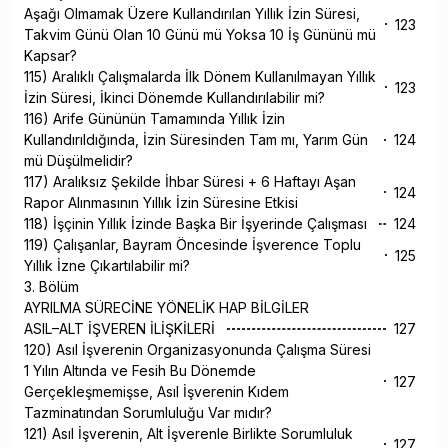
Aşağı Olmamak Üzere Kullandırılan Yıllık İzin Süresi,
123
Takvim Günü Olan 10 Günü mü Yoksa 10 İş Gününü mü
Kapsar?
115) Aralıklı Çalışmalarda İlk Dönem Kullanılmayan Yıllık
123
İzin Süresi, İkinci Dönemde Kullandırılabilir mi?
116) Arife Gününün Tamamında Yıllık İzin
Kullandırıldığında, İzin Süresinden Tam mı, Yarım Gün
124
mü Düşülmelidir?
117) Aralıksız Şekilde İhbar Süresi + 6 Haftayı Aşan
124
Rapor Alınmasının Yıllık İzin Süresine Etkisi
118) İşçinin Yıllık İzinde Başka Bir İşyerinde Çalışması
124
119) Çalışanlar, Bayram Öncesinde İşverence Toplu
125
Yıllık İzne Çıkartılabilir mi?
3. Bölüm
AYRILMA SÜRECİNE YÖNELİK HAP BİLGİLER
ASIL–ALT İŞVEREN İLİŞKİLERİ
127
120) Asıl İşverenin Organizasyonunda Çalışma Süresi
1 Yılın Altında ve Fesih Bu Dönemde
127
Gerçekleşmemişse, Asıl İşverenin Kıdem
Tazminatından Sorumluluğu Var mıdır?
121) Asıl İşverenin, Alt İşverenle Birlikte Sorumluluk
127