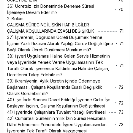
36) Ücretsiz İzin Döneminde Deneme Süresi
70
İşlemeye Devam Eder mi?
2. Bölüm
ÇALIŞMA SÜRECİNE İLİŞKİN HAP BİLGİLER
ÇALIŞMA KOŞULLARINDA ESASLI DEĞİŞİKLİK
71
37) İşverenin, Doğrudan Ücreti Düşürmek Yerine,
İşçinin Yazılı Rızasını Alarak Yaptığı Görev Değişikliğine
71
Bağlı Olarak Ücreti Düşürmesi Mümkün mü?
38) İşyeri Uygulaması Haline Gelen Servis Hizmetinin
veya İşyerinde Yemek Verme Uygulamasının Tek
71
Taraflı Olarak İşverence Kaldırılması Halinde Çalışan,
Ücretlerini Talep Edebilir mi?
39) İkramiyenin, Aylık Ücretin İçinde Ödenmeye
Başlanması, Çalışma Koşullarında Esaslı Değişiklik
72
Olarak Görülebilir mi?
40) İşe İade Sonrası Davet Edildiği İşyerine Gidip İşe
72
Başlayan İşçinin, Çalışma Koşullarının Değiştirilmesi
41) İşyerinde Çalışanlara Tuvalet Yasağı Getirilmesi
73
42) Cumartesi Günlerinin Yıllık İzin Süresi Hesabına
Dâhil Edilmemesi Yönündeki İşyeri Uygulamasından
73
İşverenin Tek Taraflı Olarak Vazgeçmesi