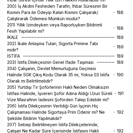
200) İş Akdini Fesheden Tarafın, İhbar Süresinin Bir
Kısmını Para ile Ödeyip Kalan Kısmını Çalışarak/
188
Çalıştırarak Ödemesi Mümkün müdür?
201) Yıllık İzindeyken veya Raporluyken Bildirimli
188
Fesih Yapılabilir mi?
İKALE
189
202) İkale Anlaşma Tutarı, Sigorta Primine Tabi
189
midir?
İSTİFA
189
203) İstifa Dilekçesinin Genel İfade Taşıması
189
204) Çalışanın, Devlet Memurluğuna Geçmesi
Halinde SGK Çıkış Kodu Olarak 35 mi, Yoksa 03 İstifa
190
Olarak mı Belirtilmelidir?
205) Yurtdışı Tır Şoförlerinin Haklı Neden Olmaksızın
İstifası Halinde, İşveren Şoför Adına Aldığı Uzun Süreli
191
Vize Masrafının İadesini Şoförden Talep Edebilir mi?
206) İstifa Dilekçesinin Verildiği Gün İşçinin Hiç
Çalışmaması Halinde Sigortaya Prim Ödenir mi? Ne
192
Şekilde Bildirim Yapılmalıdır?
207) Sebep Belirtilmeyen İstifa Dilekçelerinde,
Çalışan Ne Kadar Süre İçerisinde İstifasını Haklı
192