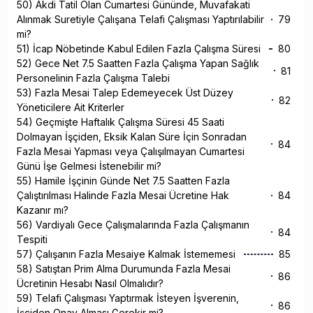
50) Akdi Tatil Olan Cumartesi Gününde, Muvafakati
Alınmak Suretiyle Çalışana Telafi Çalışması Yaptırılabilir
79
mi?
51) İcap Nöbetinde Kabul Edilen Fazla Çalışma Süresi
80
52) Gece Net 7.5 Saatten Fazla Çalışma Yapan Sağlık
81
Personelinin Fazla Çalışma Talebi
53) Fazla Mesai Talep Edemeyecek Üst Düzey
82
Yöneticilere Ait Kriterler
54) Geçmişte Haftalık Çalışma Süresi 45 Saati
Dolmayan İşçiden, Eksik Kalan Süre İçin Sonradan
84
Fazla Mesai Yapması veya Çalışılmayan Cumartesi
Günü İşe Gelmesi İstenebilir mi?
55) Hamile İşçinin Günde Net 7.5 Saatten Fazla
Çalıştırılması Halinde Fazla Mesai Ücretine Hak
84
Kazanır mı?
56) Vardiyalı Gece Çalışmalarında Fazla Çalışmanın
84
Tespiti
57) Çalışanın Fazla Mesaiye Kalmak İstememesi
85
58) Satıştan Prim Alma Durumunda Fazla Mesai
86
Ücretinin Hesabı Nasıl Olmalıdır?
59) Telafi Çalışması Yaptırmak İsteyen İşverenin,
86
İşçiden Onay Alması Gerekir mi?