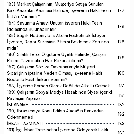
183) Market Çalışanının, Müşteriye Satışa Sunulan
Kazı Kazanları Kazması Halinde, İşverenin Haklı Fesih
177
İmkânı Var mıdır?
184) Savunma Almayı Unutan İşveren Haklı Fesih
178
İddiasında Bulunabilir mi?
185) Sağlık Nedeniyle İş Akdini Feshetmek İsteyen
İşveren, Rapor Süresinin Bitimini Beklemek Zorunda
178
mıdır?
186) Silahlı Terör Örgütüne Üyelik Halinde, Çalışan
179
Kıdem Tazminatına Hak Kazanabilir mi?
187) Çalışanın Söz ve Davranışlarıyla Müşteri
Siparişinin İptaline Neden Olması, İşverene Haklı
180
Nedenle Fesih İmkânı Verir mi?
188) İşyerine Sarhoş Olarak Değil de Alkollü Gelmek
181
189) Çalışanın Sosyal Medya Hesabında Siyasi İçerikli
181
Paylaşım Yapması
İBRANAME
182
190) İbranameye Konu Edilen Alacağın Bankadan
182
Ödenmemesi
İHBAR TAZMİNATI
183
191) İşçi İhbar Tazminatını İşverene Ödeyerek Haklı
183