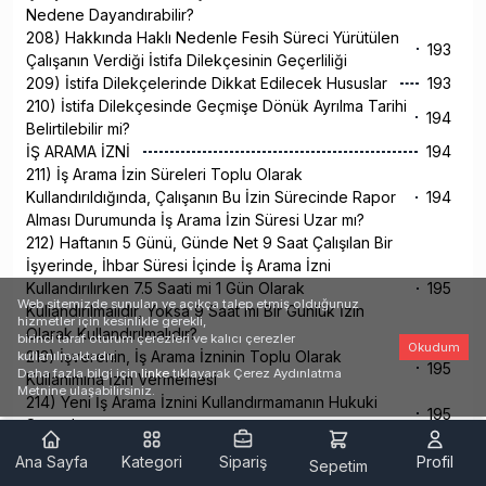
Nedene Dayandırabilir?
208) Hakkında Haklı Nedenle Fesih Süreci Yürütülen
193
Çalışanın Verdiği İstifa Dilekçesinin Geçerliliği
209) İstifa Dilekçelerinde Dikkat Edilecek Hususlar
193
210) İstifa Dilekçesinde Geçmişe Dönük Ayrılma Tarihi
194
Belirtilebilir mi?
İŞ ARAMA İZNİ
194
211) İş Arama İzin Süreleri Toplu Olarak
Kullandırıldığında, Çalışanın Bu İzin Sürecinde Rapor
194
Alması Durumunda İş Arama İzin Süresi Uzar mı?
212) Haftanın 5 Günü, Günde Net 9 Saat Çalışılan Bir
İşyerinde, İhbar Süresi İçinde İş Arama İzni
Kullandırılırken 7.5 Saati mi 1 Gün Olarak
195
Web sitemizde sunulan ve açıkça talep etmiş olduğunuz
Kullandırılmalıdır, Yoksa 9 Saat mi Bir Günlük İzin
hizmetler için kesinlikle gerekli,
Olarak Kullandırılmalıdır?
birinci taraf oturum çerezleri ve kalıcı çerezler
Okudum
213) İşverenin, İş Arama İzninin Toplu Olarak
kullanılmaktadır.
195
Daha fazla bilgi için
linke
tıklayarak Çerez Aydınlatma
Kullanımına İzin Vermemesi
Metnine ulaşabilirsiniz.
214) Yeni İş Arama İznini Kullandırmamanın Hukuki
195
Sonuçları
215) İşçi, İş Arama İznini İstediği Zaman Kullanabilir
196
Ana Sayfa
Kategori
Sipariş
Profil
Sepetim
mi?