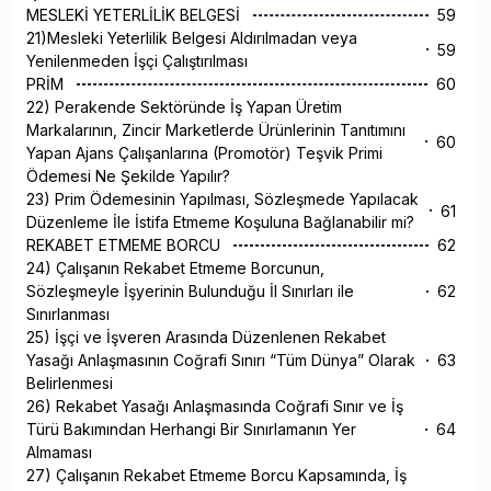
MESLEKİ YETERLİLİK BELGESİ
59
21)Mesleki Yeterlilik Belgesi Aldırılmadan veya
59
Yenilenmeden İşçi Çalıştırılması
PRİM
60
22) Perakende Sektöründe İş Yapan Üretim
Markalarının, Zincir Marketlerde Ürünlerinin Tanıtımını
60
Yapan Ajans Çalışanlarına (Promotör) Teşvik Primi
Ödemesi Ne Şekilde Yapılır?
23) Prim Ödemesinin Yapılması, Sözleşmede Yapılacak
61
Düzenleme İle İstifa Etmeme Koşuluna Bağlanabilir mi?
REKABET ETMEME BORCU
62
24) Çalışanın Rekabet Etmeme Borcunun,
Sözleşmeyle İşyerinin Bulunduğu İl Sınırları ile
62
Sınırlanması
25) İşçi ve İşveren Arasında Düzenlenen Rekabet
Yasağı Anlaşmasının Coğrafi Sınırı “Tüm Dünya” Olarak
63
Belirlenmesi
26) Rekabet Yasağı Anlaşmasında Coğrafi Sınır ve İş
Türü Bakımından Herhangi Bir Sınırlamanın Yer
64
Almaması
27) Çalışanın Rekabet Etmeme Borcu Kapsamında, İş