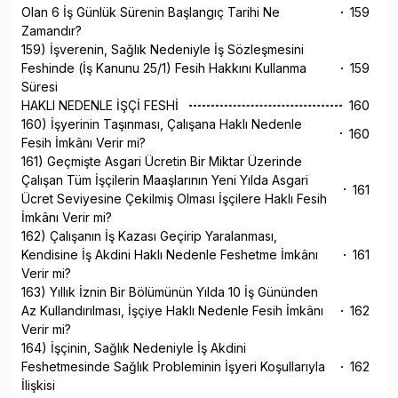
Olan 6 İş Günlük Sürenin Başlangıç Tarihi Ne
159
Zamandır?
159) İşverenin, Sağlık Nedeniyle İş Sözleşmesini
Feshinde (İş Kanunu 25/1) Fesih Hakkını Kullanma
159
Süresi
HAKLI NEDENLE İŞÇİ FESHİ
160
160) İşyerinin Taşınması, Çalışana Haklı Nedenle
160
Fesih İmkânı Verir mi?
161) Geçmişte Asgari Ücretin Bir Miktar Üzerinde
Çalışan Tüm İşçilerin Maaşlarının Yeni Yılda Asgari
161
Ücret Seviyesine Çekilmiş Olması İşçilere Haklı Fesih
İmkânı Verir mi?
162) Çalışanın İş Kazası Geçirip Yaralanması,
Kendisine İş Akdini Haklı Nedenle Feshetme İmkânı
161
Verir mi?
163) Yıllık İznin Bir Bölümünün Yılda 10 İş Gününden
Az Kullandırılması, İşçiye Haklı Nedenle Fesih İmkânı
162
Verir mi?
164) İşçinin, Sağlık Nedeniyle İş Akdini
Feshetmesinde Sağlık Probleminin İşyeri Koşullarıyla
162
İlişkisi