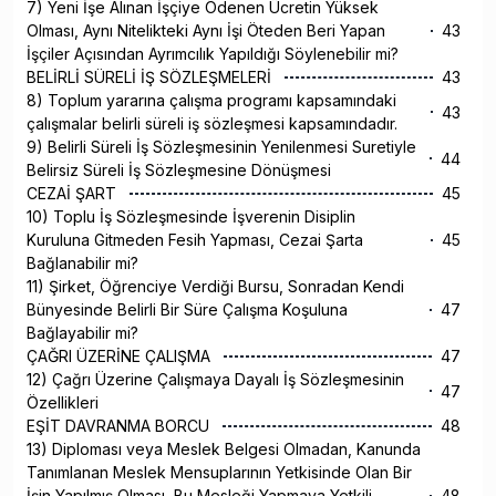
7) Yeni İşe Alınan İşçiye Ödenen Ücretin Yüksek
Olması, Aynı Nitelikteki Aynı İşi Öteden Beri Yapan
43
İşçiler Açısından Ayrımcılık Yapıldığı Söylenebilir mi?
BELİRLİ SÜRELİ İŞ SÖZLEŞMELERİ
43
8) Toplum yararına çalışma programı kapsamındaki
43
çalışmalar belirli süreli iş sözleşmesi kapsamındadır.
9) Belirli Süreli İş Sözleşmesinin Yenilenmesi Suretiyle
44
Belirsiz Süreli İş Sözleşmesine Dönüşmesi
CEZAİ ŞART
45
10) Toplu İş Sözleşmesinde İşverenin Disiplin
Kuruluna Gitmeden Fesih Yapması, Cezai Şarta
45
Bağlanabilir mi?
11) Şirket, Öğrenciye Verdiği Bursu, Sonradan Kendi
Bünyesinde Belirli Bir Süre Çalışma Koşuluna
47
Bağlayabilir mi?
ÇAĞRI ÜZERİNE ÇALIŞMA
47
12) Çağrı Üzerine Çalışmaya Dayalı İş Sözleşmesinin
47
Özellikleri
EŞİT DAVRANMA BORCU
48
13) Diploması veya Meslek Belgesi Olmadan, Kanunda
Tanımlanan Meslek Mensuplarının Yetkisinde Olan Bir
İşin Yapılmış Olması, Bu Mesleği Yapmaya Yetkili
48