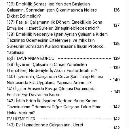
136) Emeklilik Sonrası İşe Yeniden Başlatılan
Çalışanın, Sonradan İşten Çıkarılmasında Nelere
136
Dikkat Edilmelidir?
137) Fasılalı Çalışmanın İlk Dönemi Emeklilikle Sona
137
Ermiş İse Hizmet Süreleri Birleştirilebilecek midir?
138) Emeklilik Nedeniyle İşten Ayrılan Çalışanla Kıdem
Tazminatı Ödemesinin Ertelenmesi ve Yıllık İzin
138
Süresinin Sonradan Kullandırılmasına İlişkin Protokol
Yapılması
EŞİT DAVRANMA BORCU
139
139) İşveren, Çalışanının Cinsel Yönelimleri
139
(Tercihleri) Nedeniyle İş Akdini Feshedebilir mi?
140) İşverenin, Çalışandan Cezai Şart Talep Etmesi
140
Noktasında Eşit Uygulama Yapması Aranır mı?
141) İşçiler Arasında Kavga Çıkması Durumunda
141
Fesihte Eşit Davranma Borcu
142) İstifa Eden İki İşçiden Sadece Birine Kıdem
Tazminatının Ödenmesi Diğer Çalışana Talep Etme
142
Hakkı Verir mi?
EV HİZMETLERİ
142
143) Ev Hizmetlerinde Çalışanların, Ücret
142