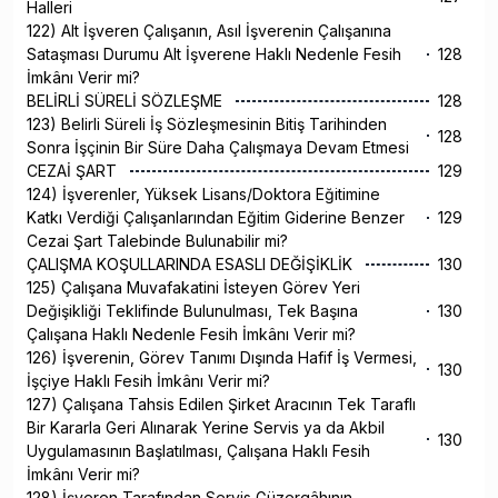
Halleri
122) Alt İşveren Çalışanın, Asıl İşverenin Çalışanına
Sataşması Durumu Alt İşverene Haklı Nedenle Fesih
128
İmkânı Verir mi?
BELİRLİ SÜRELİ SÖZLEŞME
128
123) Belirli Süreli İş Sözleşmesinin Bitiş Tarihinden
128
Sonra İşçinin Bir Süre Daha Çalışmaya Devam Etmesi
CEZAİ ŞART
129
124) İşverenler, Yüksek Lisans/Doktora Eğitimine
Katkı Verdiği Çalışanlarından Eğitim Giderine Benzer
129
Cezai Şart Talebinde Bulunabilir mi?
ÇALIŞMA KOŞULLARINDA ESASLI DEĞİŞİKLİK
130
125) Çalışana Muvafakatini İsteyen Görev Yeri
Değişikliği Teklifinde Bulunulması, Tek Başına
130
Çalışana Haklı Nedenle Fesih İmkânı Verir mi?
126) İşverenin, Görev Tanımı Dışında Hafif İş Vermesi,
130
İşçiye Haklı Fesih İmkânı Verir mi?
127) Çalışana Tahsis Edilen Şirket Aracının Tek Taraflı
Bir Kararla Geri Alınarak Yerine Servis ya da Akbil
130
Uygulamasının Başlatılması, Çalışana Haklı Fesih
İmkânı Verir mi?
128) İşveren Tarafından Servis Güzergâhının