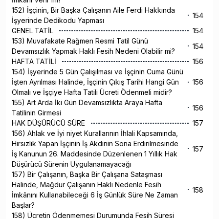
152) İşçinin, Bir Başka Çalışanın Aile Ferdi Hakkında
154
İşyerinde Dedikodu Yapması
GENEL TATİL
154
153) Muvafakate Rağmen Resmi Tatil Günü
154
Devamsızlık Yapmak Haklı Fesih Nedeni Olabilir mi?
HAFTA TATİLİ
156
154) İşyerinde 5 Gün Çalışılması ve İşçinin Cuma Günü
İşten Ayrılması Halinde, İşçinin Çıkış Tarihi Hangi Gün
156
Olmalı ve İşçiye Hafta Tatili Ücreti Ödenmeli midir?
155) Art Arda İki Gün Devamsızlıkta Araya Hafta
156
Tatilinin Girmesi
HAK DÜŞÜRÜCÜ SÜRE
157
156) Ahlak ve İyi niyet Kurallarının İhlali Kapsamında,
Hırsızlık Yapan İşçinin İş Akdinin Sona Erdirilmesinde
157
İş Kanunun 26. Maddesinde Düzenlenen 1 Yıllık Hak
Düşürücü Sürenin Uygulanamayacağı
157) Bir Çalışanın, Başka Bir Çalışana Sataşması
Halinde, Mağdur Çalışanın Haklı Nedenle Fesih
158
İmkânını Kullanabileceği 6 İş Günlük Süre Ne Zaman
Başlar?
158) Ücretin Ödenmemesi Durumunda Fesih Süresi