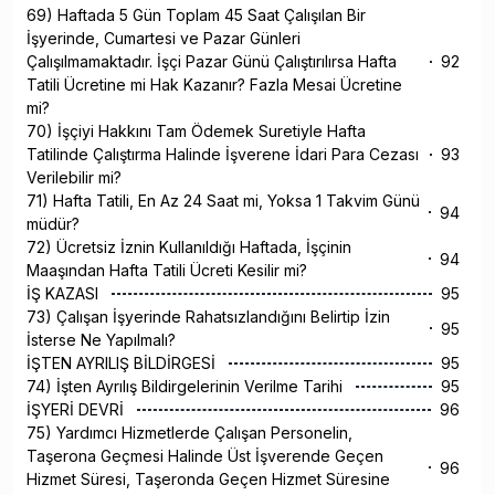
69) Haftada 5 Gün Toplam 45 Saat Çalışılan Bir
İşyerinde, Cumartesi ve Pazar Günleri
Çalışılmamaktadır. İşçi Pazar Günü Çalıştırılırsa Hafta
92
Tatili Ücretine mi Hak Kazanır? Fazla Mesai Ücretine
mi?
70) İşçiyi Hakkını Tam Ödemek Suretiyle Hafta
Tatilinde Çalıştırma Halinde İşverene İdari Para Cezası
93
Verilebilir mi?
71) Hafta Tatili, En Az 24 Saat mi, Yoksa 1 Takvim Günü
94
müdür?
72) Ücretsiz İznin Kullanıldığı Haftada, İşçinin
94
Maaşından Hafta Tatili Ücreti Kesilir mi?
İŞ KAZASI
95
73) Çalışan İşyerinde Rahatsızlandığını Belirtip İzin
95
İsterse Ne Yapılmalı?
İŞTEN AYRILIŞ BİLDİRGESİ
95
74) İşten Ayrılış Bildirgelerinin Verilme Tarihi
95
İŞYERİ DEVRİ
96
75) Yardımcı Hizmetlerde Çalışan Personelin,
Taşerona Geçmesi Halinde Üst İşverende Geçen
96
Hizmet Süresi, Taşeronda Geçen Hizmet Süresine