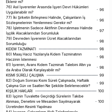
Eklenir mi?
76) Asıl İşverenler Arasında İşyeri Devri Hükümleri
96
Uygulanabilir mi?
77) İki Şirketin Birleşmesi Halinde, Çalışanların İş
96
Sözleşmelerinin Yenilenmesi Gerekir mi?
78) İşletmenin Sadece Aktifinin Devralınması Halinde
97
İşçilik Alacaklarından Sorumluluk
79) Devreden İşverenin Ücret Alacaklarından
98
Sorumluluğu
KIDEM TAZMİNATI
98
80) Maaş Haciz Yazılarıyla Kıdem Tazminatının
98
Haczinin İstenmesi
81) İşveren, Avans Kıdem Tazminatı Talebini Altın ya
98
da Araba Olarak Karşılayabilir mi?
KISMİ SÜRELİ ÇALIŞMA
99
82) Doğum Sonrası Kısmi Süreli Çalışmada, Haftalık
99
Çalışma Gün ve Saatleri Ne Şekilde Belirlenecektir?
KİŞİLİK HAKLARI
100
83) İşçinin Tuvalette Geçirdiği Sürelerin Takibe
Alınması, Denetimi ve Mesaiden Sayılmayarak
100
Ücretinden Kesinti Yapılması
84) İşveren, Çalışanların Akıllı Telefonlarıyla