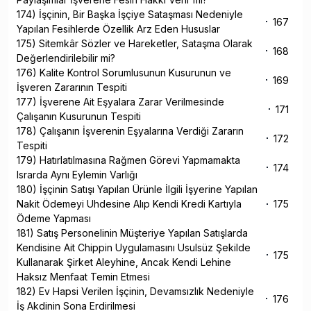
174) İşçinin, Bir Başka İşçiye Sataşması Nedeniyle
167
Yapılan Fesihlerde Özellik Arz Eden Hususlar
175) Sitemkâr Sözler ve Hareketler, Sataşma Olarak
168
Değerlendirilebilir mi?
176) Kalite Kontrol Sorumlusunun Kusurunun ve
169
İşveren Zararının Tespiti
177) İşverene Ait Eşyalara Zarar Verilmesinde
171
Çalışanın Kusurunun Tespiti
178) Çalışanın İşverenin Eşyalarına Verdiği Zararın
172
Tespiti
179) Hatırlatılmasına Rağmen Görevi Yapmamakta
174
Israrda Aynı Eylemin Varlığı
180) İşçinin Satışı Yapılan Ürünle İlgili İşyerine Yapılan
Nakit Ödemeyi Uhdesine Alıp Kendi Kredi Kartıyla
175
Ödeme Yapması
181) Satış Personelinin Müşteriye Yapılan Satışlarda
Kendisine Ait Chippin Uygulamasını Usulsüz Şekilde
175
Kullanarak Şirket Aleyhine, Ancak Kendi Lehine
Haksız Menfaat Temin Etmesi
182) Ev Hapsi Verilen İşçinin, Devamsızlık Nedeniyle
176
İş Akdinin Sona Erdirilmesi