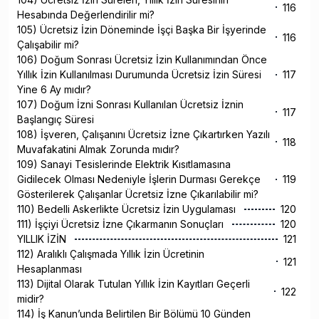
116
Hesabında Değerlendirilir mi?
105) Ücretsiz İzin Döneminde İşçi Başka Bir İşyerinde
116
Çalışabilir mi?
106) Doğum Sonrası Ücretsiz İzin Kullanımından Önce
Yıllık İzin Kullanılması Durumunda Ücretsiz İzin Süresi
117
Yine 6 Ay mıdır?
107) Doğum İzni Sonrası Kullanılan Ücretsiz İznin
117
Başlangıç Süresi
108) İşveren, Çalışanını Ücretsiz İzne Çıkartırken Yazılı
118
Muvafakatini Almak Zorunda mıdır?
109) Sanayi Tesislerinde Elektrik Kısıtlamasına
Gidilecek Olması Nedeniyle İşlerin Durması Gerekçe
119
Gösterilerek Çalışanlar Ücretsiz İzne Çıkarılabilir mi?
110) Bedelli Askerlikte Ücretsiz İzin Uygulaması
120
111) İşçiyi Ücretsiz İzne Çıkarmanın Sonuçları
120
YILLIK İZİN
121
112) Aralıklı Çalışmada Yıllık İzin Ücretinin
121
Hesaplanması
113) Dijital Olarak Tutulan Yıllık İzin Kayıtları Geçerli
122
midir?
114) İş Kanun’unda Belirtilen Bir Bölümü 10 Günden