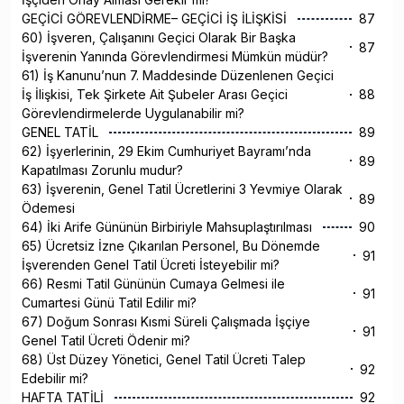
GEÇİCİ GÖREVLENDİRME– GEÇİCİ İŞ İLİŞKİSİ
87
60) İşveren, Çalışanını Geçici Olarak Bir Başka
87
İşverenin Yanında Görevlendirmesi Mümkün müdür?
61) İş Kanunu’nun 7. Maddesinde Düzenlenen Geçici
İş İlişkisi, Tek Şirkete Ait Şubeler Arası Geçici
88
Görevlendirmelerde Uygulanabilir mi?
GENEL TATİL
89
62) İşyerlerinin, 29 Ekim Cumhuriyet Bayramı’nda
89
Kapatılması Zorunlu mudur?
63) İşverenin, Genel Tatil Ücretlerini 3 Yevmiye Olarak
89
Ödemesi
64) İki Arife Gününün Birbiriyle Mahsuplaştırılması
90
65) Ücretsiz İzne Çıkarılan Personel, Bu Dönemde
91
İşverenden Genel Tatil Ücreti İsteyebilir mi?
66) Resmi Tatil Gününün Cumaya Gelmesi ile
91
Cumartesi Günü Tatil Edilir mi?
67) Doğum Sonrası Kısmi Süreli Çalışmada İşçiye
91
Genel Tatil Ücreti Ödenir mi?
68) Üst Düzey Yönetici, Genel Tatil Ücreti Talep
92
Edebilir mi?
HAFTA TATİLİ
92