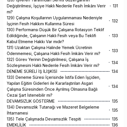
Değiştirilmesi, İşçiye Haklı Nedenle Fesih İmkânı Verir
131
mi?
129) Çalışma Koşullarının Uygulanmaması Nedeniyle
132
İşçinin Fesih Hakkını Kullanma Süresi
130) Performansı Düşük Bir Çalışana Rotasyon Teklif
Edildiğinde, Çalışanın Haklı Fesih veya Bu Teklifi
133
Kabul Etmeme Hakkı Var mıdır?
131) Uzaktan Çalışma Halinde Yemek Ücretinin
133
Ödenmemesi, Çalışana Haklı Fesih İmkânı Verir mi?
132) Görev Yerinin Değiştirilmesi, Çalışana İş
134
Sözleşmesini Haklı Nedenle Fesih İmkânı Verir mi?
DENEME SÜRELİ İŞ İLİŞKİSİ
134
133) Deneme Süresi İçerisinde İstifa Eden İşçiden,
Yapılan Eğitim Giderleri ile Kararlaştırılan Asgari
134
Çalışma Süresinden Önce Ayrılmış Olmasına Bağlı
Cezai Şart İstenebilir mi?
DEVAMSIZLIK GÖSTERME
135
134) Devamsızlık Tutanağı ve Mazeret Belgeleme
135
İhtarnamesi
135) Tele Çalışmada Devamsızlık Tespiti
135
EMEKLİLİK
136