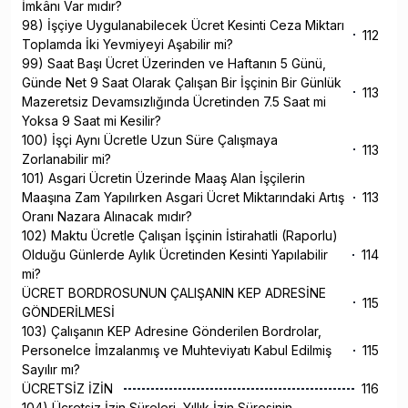
İmkânı Var mıdır?
98) İşçiye Uygulanabilecek Ücret Kesinti Ceza Miktarı
112
Toplamda İki Yevmiyeyi Aşabilir mi?
99) Saat Başı Ücret Üzerinden ve Haftanın 5 Günü,
Günde Net 9 Saat Olarak Çalışan Bir İşçinin Bir Günlük
113
Mazeretsiz Devamsızlığında Ücretinden 7.5 Saat mi
Yoksa 9 Saat mi Kesilir?
100) İşçi Aynı Ücretle Uzun Süre Çalışmaya
113
Zorlanabilir mi?
101) Asgari Ücretin Üzerinde Maaş Alan İşçilerin
Maaşına Zam Yapılırken Asgari Ücret Miktarındaki Artış
113
Oranı Nazara Alınacak mıdır?
102) Maktu Ücretle Çalışan İşçinin İstirahatli (Raporlu)
Olduğu Günlerde Aylık Ücretinden Kesinti Yapılabilir
114
mi?
ÜCRET BORDROSUNUN ÇALIŞANIN KEP ADRESİNE
115
GÖNDERİLMESİ
103) Çalışanın KEP Adresine Gönderilen Bordrolar,
Personelce İmzalanmış ve Muhteviyatı Kabul Edilmiş
115
Sayılır mı?
ÜCRETSİZ İZİN
116
104) Ücretsiz İzin Süreleri, Yıllık İzin Süresinin