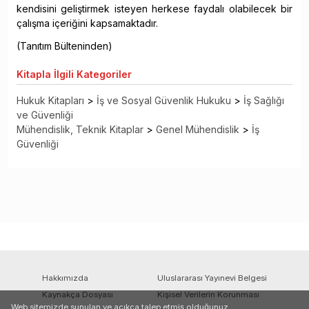
kendisini geliştirmek isteyen herkese faydalı olabilecek bir
çalışma içeriğini kapsamaktadır.
(Tanıtım Bülteninden)
Kitapla
İlgili Kategoriler
Hukuk Kitapları
>
İş ve Sosyal Güvenlik Hukuku
>
İş Sağlığı
ve Güvenliği
Mühendislik, Teknik Kitaplar
>
Genel Mühendislik
>
İş
Güvenliği
Hakkımızda
Uluslararası Yayınevi Belgesi
Kaynakça Dosyası
Kişisel Verilerin Korunması
Web sitemizde sunulan ve açıkça talep etmiş olduğunuz