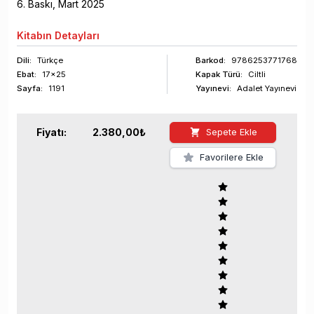
6
. Baskı,
Mart
2025
Kitabın
Detayları
Dili:
Türkçe
Barkod
:
9786253771768
Ebat:
17x25
Kapak Türü:
Ciltli
Sayfa
:
1191
Yayınevi:
Adalet Yayınevi
Fiyatı:
2.380,00
₺
Sepete Ekle
Favorilere Ekle