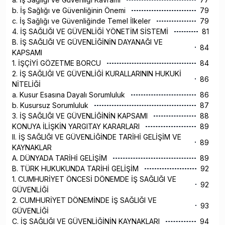
b. İş Sağlığı ve Güvenliğinin Önemi
79
c. İş Sağlığı ve Güvenliğinde Temel İlkeler
79
4. İŞ SAĞLIĞI VE GÜVENLİĞİ YÖNETİM SİSTEMİ
81
B. İŞ SAĞLIĞI VE GÜVENLİĞİNİN DAYANAĞI VE
84
KAPSAMI
1. İŞÇİYİ GÖZETME BORCU
84
2. İŞ SAĞLIĞI VE GÜVENLİĞİ KURALLARININ HUKUKİ
86
NİTELİĞİ
a. Kusur Esasına Dayalı Sorumluluk
86
b. Kusursuz Sorumluluk
87
3. İŞ SAĞLIĞI VE GÜVENLİĞİNİN KAPSAMI
88
KONUYA İLİŞKİN YARGITAY KARARLARI
89
II. İŞ SAĞLIĞI VE GÜVENLİĞİNDE TARİHİ GELİŞİM VE
89
KAYNAKLAR
A. DÜNYADA TARİHİ GELİŞİM
89
B. TÜRK HUKUKUNDA TARİHİ GELİŞİM
92
1. CUMHURİYET ÖNCESİ DÖNEMDE İŞ SAĞLIĞI VE
92
GÜVENLİĞİ
2. CUMHURİYET DÖNEMİNDE İŞ SAĞLIĞI VE
93
GÜVENLİĞİ
C. İŞ SAĞLIĞI VE GÜVENLİĞİNİN KAYNAKLARI
94