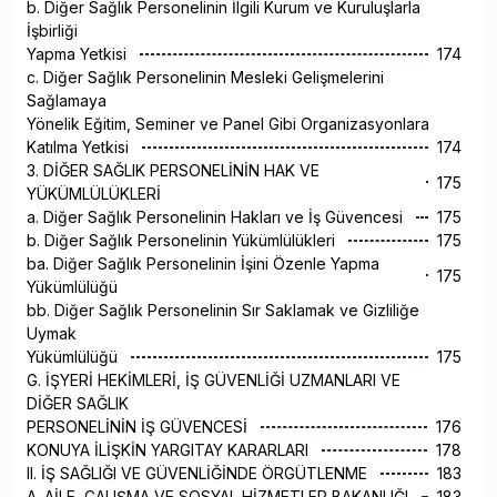
b. Diğer Sağlık Personelinin İlgili Kurum ve Kuruluşlarla
İşbirliği
Yapma Yetkisi
174
c. Diğer Sağlık Personelinin Mesleki Gelişmelerini
Sağlamaya
Yönelik Eğitim, Seminer ve Panel Gibi Organizasyonlara
Katılma Yetkisi
174
3. DİĞER SAĞLIK PERSONELİNİN HAK VE
175
YÜKÜMLÜLÜKLERİ
a. Diğer Sağlık Personelinin Hakları ve İş Güvencesi
175
b. Diğer Sağlık Personelinin Yükümlülükleri
175
ba. Diğer Sağlık Personelinin İşini Özenle Yapma
175
Yükümlülüğü
bb. Diğer Sağlık Personelinin Sır Saklamak ve Gizliliğe
Uymak
Yükümlülüğü
175
G. İŞYERİ HEKİMLERİ, İŞ GÜVENLİĞİ UZMANLARI VE
DİĞER SAĞLIK
PERSONELİNİN İŞ GÜVENCESİ
176
KONUYA İLİŞKİN YARGITAY KARARLARI
178
II. İŞ SAĞLIĞI VE GÜVENLİĞİNDE ÖRGÜTLENME
183
A. AİLE, ÇALIŞMA VE SOSYAL HİZMETLER BAKANLIĞI
183