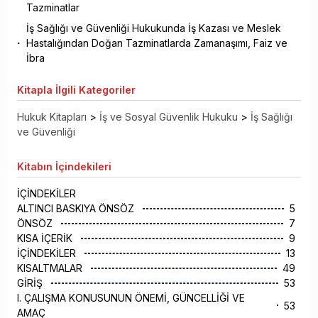
Tazminatlar
İş Sağlığı ve Güvenliği Hukukunda İş Kazası ve Meslek
Hastalığından Doğan Tazminatlarda Zamanaşımı, Faiz ve
İbra
Kitapla
İlgili Kategoriler
Hukuk Kitapları
>
İş ve Sosyal Güvenlik Hukuku
>
İş Sağlığı
ve Güvenliği
Kitabın
İçindekileri
İÇİNDEKİLER
ALTINCI BASKIYA ÖNSÖZ
5
ÖNSÖZ
7
KISA İÇERİK
9
İÇİNDEKİLER
13
KISALTMALAR
49
GİRİŞ
53
I. ÇALIŞMA KONUSUNUN ÖNEMİ, GÜNCELLİĞİ VE
53
AMAÇ