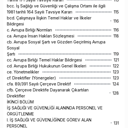
bcc. İş Sağlığı ve Güvenliği ve Çalışma Ortamı ile ilgili
1981 tarihli 164 Sayılı Tavsiye Kararı
115
bcd. Çalışmaya İlişkin Temel Haklar ve İlkeler
116
Bildirgesi
c. Avrupa Birliği Normları
116
ca. Avrupa İnsan Hakları Sözleşmesi
118
cb. Avrupa Sosyal Şartı ve Gözden Geçirilmiş Avrupa
Sosyal
Şartı
119
cc. Avrupa Birliği Temel Haklar Bildirgesi
121
cd. Avrupa Birliği Hukukunun Genel İlkeleri
122
ce. Yönetmelikler
123
cf. Direktifler (Yönergeler)
123
cfa. 89/391 Sayılı Çerçeve Direktif
124
cfb. Çerçeve Direktife Dayanarak Çıkartılan
128
Direktifler
İKİNCİ BÖLÜM
İŞ SAĞLIĞI VE GÜVENLİĞİ ALANINDA PERSONEL VE
ÖRGÜTLENME
I. İŞ SAĞLIĞI VE GÜVENLİĞİNDE GÖREV ALAN
131
PERSONEL