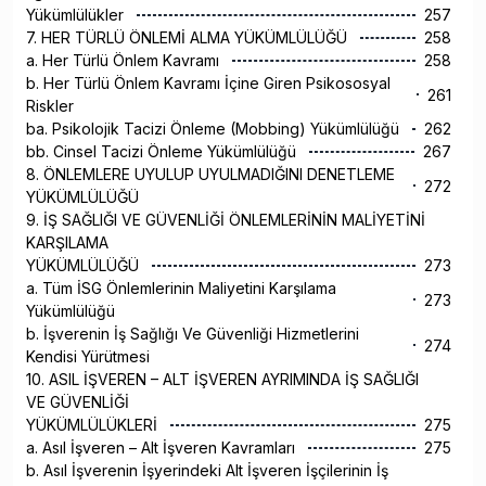
Yükümlülükler
257
7. HER TÜRLÜ ÖNLEMİ ALMA YÜKÜMLÜLÜĞÜ
258
a. Her Türlü Önlem Kavramı
258
b. Her Türlü Önlem Kavramı İçine Giren Psikososyal
261
Riskler
ba. Psikolojik Tacizi Önleme (Mobbing) Yükümlülüğü
262
bb. Cinsel Tacizi Önleme Yükümlülüğü
267
8. ÖNLEMLERE UYULUP UYULMADIĞINI DENETLEME
272
YÜKÜMLÜLÜĞÜ
9. İŞ SAĞLIĞI VE GÜVENLİĞİ ÖNLEMLERİNİN MALİYETİNİ
KARŞILAMA
YÜKÜMLÜLÜĞÜ
273
a. Tüm İSG Önlemlerinin Maliyetini Karşılama
273
Yükümlülüğü
b. İşverenin İş Sağlığı Ve Güvenliği Hizmetlerini
274
Kendisi Yürütmesi
10. ASIL İŞVEREN – ALT İŞVEREN AYRIMINDA İŞ SAĞLIĞI
VE GÜVENLİĞİ
YÜKÜMLÜLÜKLERİ
275
a. Asıl İşveren – Alt İşveren Kavramları
275
b. Asıl İşverenin İşyerindeki Alt İşveren İşçilerinin İş