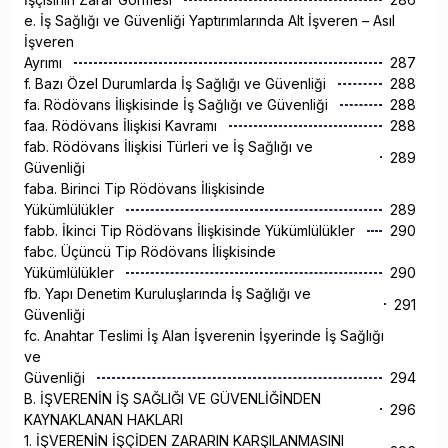
e. İş Sağlığı ve Güvenliği Yaptırımlarında Alt İşveren – Asıl
İşveren
Ayrımı
287
f. Bazı Özel Durumlarda İş Sağlığı ve Güvenliği
288
fa. Rödövans İlişkisinde İş Sağlığı ve Güvenliği
288
faa. Rödövans İlişkisi Kavramı
288
fab. Rödövans İlişkisi Türleri ve İş Sağlığı ve
289
Güvenliği
faba. Birinci Tip Rödövans İlişkisinde
Yükümlülükler
289
fabb. İkinci Tip Rödövans İlişkisinde Yükümlülükler
290
fabc. Üçüncü Tip Rödövans İlişkisinde
Yükümlülükler
290
fb. Yapı Denetim Kuruluşlarında İş Sağlığı ve
291
Güvenliği
fc. Anahtar Teslimi İş Alan İşverenin İşyerinde İş Sağlığı
ve
Güvenliği
294
B. İŞVERENİN İŞ SAĞLIĞI VE GÜVENLİĞİNDEN
296
KAYNAKLANAN HAKLARI
1. İŞVERENİN İŞÇİDEN ZARARIN KARŞILANMASINI