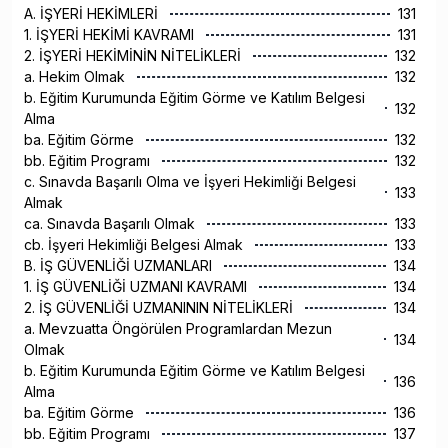
A. İŞYERİ HEKİMLERİ
131
1. İŞYERİ HEKİMİ KAVRAMI
131
2. İŞYERİ HEKİMİNİN NİTELİKLERİ
132
a. Hekim Olmak
132
b. Eğitim Kurumunda Eğitim Görme ve Katılım Belgesi
132
Alma
ba. Eğitim Görme
132
bb. Eğitim Programı
132
c. Sınavda Başarılı Olma ve İşyeri Hekimliği Belgesi
133
Almak
ca. Sınavda Başarılı Olmak
133
cb. İşyeri Hekimliği Belgesi Almak
133
B. İŞ GÜVENLİĞİ UZMANLARI
134
1. İŞ GÜVENLİĞİ UZMANI KAVRAMI
134
2. İŞ GÜVENLİĞİ UZMANININ NİTELİKLERİ
134
a. Mevzuatta Öngörülen Programlardan Mezun
134
Olmak
b. Eğitim Kurumunda Eğitim Görme ve Katılım Belgesi
136
Alma
ba. Eğitim Görme
136
bb. Eğitim Programı
137