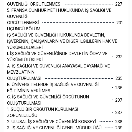
GÜVENLİĞİ ÖRGÜTLENMESİ
227
5. FRANSA CUMHURİYETİ HUKUKUNDA İŞ SAĞLIĞI VE
GÜVENLİĞİ
ÖRGÜTLENMESİ
231
ÜÇÜNCÜ BÖLÜM
İŞ SAĞLIĞI VE GÜVENLİĞİ HUKUKUNDA DEVLETİN,
İŞVERENİN, ÇALIŞANLARIN VE DİĞER İLGİLİLERİN HAK VE
YÜKÜMLÜLÜKLERİ
I. İŞ SAĞLIĞI VE GÜVENLİĞİNDE DEVLETİN ÖDEV VE
233
YÜKÜMLÜLÜKLERİ
A. İŞ SAĞLIĞI VE GÜVENLİĞİ ANAYASAL DAYANAĞI VE
MEVZUATININ
OLUŞTURULMASI
235
B. ÜNİVERSİTELERDE İŞ SAĞLIĞI VE GÜVENLİĞİ
236
EĞİTİMİNİN VERİLMESİ
C. İŞ SAĞLIĞI VE GÜVENLİĞİ ÖRGÜTÜNÜN
237
OLUŞTURULMASI
1. GÜÇLÜ BİR ÖRGÜTÜN KURULMASI
237
ZORUNLULUĞU
2. ULUSAL İŞ SAĞLIĞI VE GÜVENLİĞİ KONSEYİ
238
3. İŞ SAĞLIĞI VE GÜVENLİĞİ GENEL MÜDÜRLÜĞÜ
239