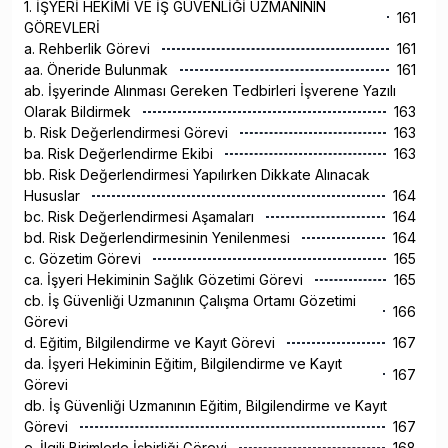
1. İŞYERİ HEKİMİ VE İŞ GÜVENLİĞİ UZMANININ
161
GÖREVLERİ
a. Rehberlik Görevi
161
aa. Öneride Bulunmak
161
ab. İşyerinde Alınması Gereken Tedbirleri İşverene Yazılı
Olarak Bildirmek
163
b. Risk Değerlendirmesi Görevi
163
ba. Risk Değerlendirme Ekibi
163
bb. Risk Değerlendirmesi Yapılırken Dikkate Alınacak
Hususlar
164
bc. Risk Değerlendirmesi Aşamaları
164
bd. Risk Değerlendirmesinin Yenilenmesi
164
c. Gözetim Görevi
165
ca. İşyeri Hekiminin Sağlık Gözetimi Görevi
165
cb. İş Güvenliği Uzmanının Çalışma Ortamı Gözetimi
166
Görevi
d. Eğitim, Bilgilendirme ve Kayıt Görevi
167
da. İşyeri Hekiminin Eğitim, Bilgilendirme ve Kayıt
167
Görevi
db. İş Güvenliği Uzmanının Eğitim, Bilgilendirme ve Kayıt
Görevi
167
e. İlgili Birimlerle İşbirliği Görevi
168