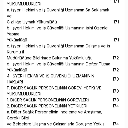
171
YÜKÜMLÜLÜKLERİ
a. İşyeri Hekimi ve İş Güvenliği Uzmanının Sır Saklamak
ve
Gizliliğe Uymak Yükümlüğü
171
b. İşyeri Hekimi ve İş Güvenliği Uzmanının İşini Özenle
Yapma
Yükümlüğü
171
c. İşyeri Hekimi ve İş Güvenliği Uzmanının Çalışma ve İş
Kurumu İl
Müdürlüğüne Bildirimde Bulunma Yükümlülüğü
172
d. İşyeri Hekimi ve İş Güvenliği Uzmanının Defter Tutma
Yükümlüğü
172
4. İŞYERİ HEKİMİ VE İŞ GÜVENLİĞİ UZMANININ
173
HAKLARI
F. DİĞER SAĞLIK PERSONELİNİN GÖREV, YETKİ VE
173
YÜKÜMLÜLÜKLERİ
1. DİĞER SAĞLIK PERSONELİNİN GÖREVLERİ
173
2. DİĞER SAĞLIK PERSONELİNİN YETKİLERİ
174
a. Diğer Sağlık Personelinin İnceleme ve Araştırma,
Gerekli Bilgi
ve Belgelere Ulaşma ve Çalışanlarla Görüşme Yetkisi
174