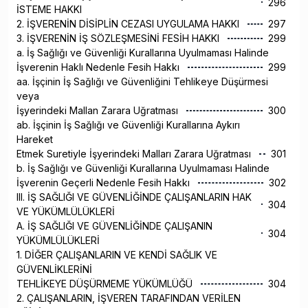
296
İSTEME HAKKI
2. İŞVERENİN DİSİPLİN CEZASI UYGULAMA HAKKI
297
3. İŞVERENİN İŞ SÖZLEŞMESİNİ FESİH HAKKI
299
a. İş Sağlığı ve Güvenliği Kurallarına Uyulmaması Halinde
İşverenin Haklı Nedenle Fesih Hakkı
299
aa. İşçinin İş Sağlığı ve Güvenliğini Tehlikeye Düşürmesi
veya
İşyerindeki Mallan Zarara Uğratması
300
ab. İşçinin İş Sağlığı ve Güvenliği Kurallarına Aykırı
Hareket
Etmek Suretiyle İşyerindeki Malları Zarara Uğratması
301
b. İş Sağlığı ve Güvenliği Kurallarına Uyulmaması Halinde
İşverenin Geçerli Nedenle Fesih Hakkı
302
III. İŞ SAĞLIĞI VE GÜVENLİĞİNDE ÇALIŞANLARIN HAK
304
VE YÜKÜMLÜLÜKLERİ
A. İŞ SAĞLIĞI VE GÜVENLİĞİNDE ÇALIŞANIN
304
YÜKÜMLÜLÜKLERİ
1. DİĞER ÇALIŞANLARIN VE KENDİ SAĞLIK VE
GÜVENLİKLERİNİ
TEHLİKEYE DÜŞÜRMEME YÜKÜMLÜĞÜ
304
2. ÇALIŞANLARIN, İŞVEREN TARAFINDAN VERİLEN