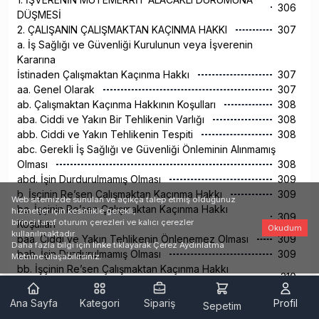
306
DÜŞMESİ
2. ÇALIŞANIN ÇALIŞMAKTAN KAÇINMA HAKKI
307
a. İş Sağlığı ve Güvenliği Kurulunun veya İşverenin
Kararına
İstinaden Çalışmaktan Kaçınma Hakkı
307
aa. Genel Olarak
307
ab. Çalışmaktan Kaçınma Hakkının Koşulları
308
aba. Ciddi ve Yakın Bir Tehlikenin Varlığı
308
abb. Ciddi ve Yakın Tehlikenin Tespiti
308
abc. Gerekli İş Sağlığı ve Güvenliği Önleminin Alınmamış
Olması
308
abd. İşin Durdurulmamış Olması
309
b. İşçinin Re’sen Çalışmaktan Kaçınma Hakkı
309
Web sitemizde sunulan ve açıkça talep etmiş olduğunuz
ba. İşçinin Re’sen Çalışmaktan Kaçınma Hakkı
hizmetler için kesinlikle gerekli,
309
birinci taraf oturum çerezleri ve kalıcı çerezler
Koşulları
Okudum
kullanılmaktadır.
baa. Ciddi ve Yakın Tehlikenin Önlenemez Olması
309
Daha fazla bilgi için
linke
tıklayarak Çerez Aydınlatma
bab. İşin Durdurulmamış Olması
309
Metnine ulaşabilirsiniz.
bb. İşçinin Re’sen Çalışmaktan Kaçınma Hakkı
310
Kullanımı
bba. İşyerini veya Tehlikeli Bölgeyi Terk Ederek
Ana Sayfa
Kategori
Sipariş
Profil
Sepetim
Belirlenen Güvenli Yere Gitme
310