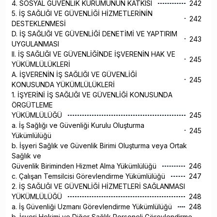
4. SOSYAL GÜVENLİK KURUMUNUN KATKISI
242
5. İŞ SAĞLIĞI VE GÜVENLİĞİ HİZMETLERİNİN
242
DESTEKLENMESİ
D. İŞ SAĞLIĞI VE GÜVENLİĞİ DENETİMİ VE YAPTIRIM
243
UYGULANMASI
II. İŞ SAĞLIĞI VE GÜVENLİĞİNDE İŞVERENİN HAK VE
245
YÜKÜMLÜLÜKLERİ
A. İŞVERENİN İŞ SAĞLIĞI VE GÜVENLİĞİ
245
KONUSUNDA YÜKÜMLÜLÜKLERİ
1. İŞYERİNİ İŞ SAĞLIĞI VE GÜVENLİĞİ KONUSUNDA
ÖRGÜTLEME
YÜKÜMLÜLÜĞÜ
245
a. İş Sağlığı ve Güvenliği Kurulu Oluşturma
245
Yükümlülüğü
b. İşyeri Sağlık ve Güvenlik Birimi Oluşturma veya Ortak
Sağlık ve
Güvenlik Biriminden Hizmet Alma Yükümlülüğü
246
c. Çalışan Temsilcisi Görevlendirme Yükümlülüğü
247
2. İŞ SAĞLIĞI VE GÜVENLİĞİ HİZMETLERİ SAĞLANMASI
YÜKÜMLÜLÜĞÜ
248
a. İş Güvenliği Uzmanı Görevlendirme Yükümlülüğü
248
b. İşyeri Hekimi ve Diğer Sağlık Personeli Görevlendirme