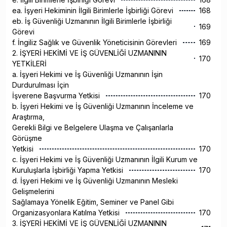
ea. İşyeri Hekiminin İlgili Birimlerle İşbirliği Görevi
168
eb. İş Güvenliği Uzmanının İlgili Birimlerle İşbirliği
169
Görevi
f. İngiliz Sağlık ve Güvenlik Yöneticisinin Görevleri
169
2. İŞYERİ HEKİMİ VE İŞ GÜVENLİĞİ UZMANININ
170
YETKİLERİ
a. İşyeri Hekimi ve İş Güvenliği Uzmanının İşin
Durdurulması İçin
İşverene Başvurma Yetkisi
170
b. İşyeri Hekimi ve İş Güvenliği Uzmanının İnceleme ve
Araştırma,
Gerekli Bilgi ve Belgelere Ulaşma ve Çalışanlarla
Görüşme
Yetkisi
170
c. İşyeri Hekimi ve İş Güvenliği Uzmanının İlgili Kurum ve
Kuruluşlarla İşbirliği Yapma Yetkisi
170
d. İşyeri Hekimi ve İş Güvenliği Uzmanının Mesleki
Gelişmelerini
Sağlamaya Yönelik Eğitim, Seminer ve Panel Gibi
Organizasyonlara Katılma Yetkisi
170
3. İŞYERİ HEKİMİ VE İŞ GÜVENLİĞİ UZMANININ