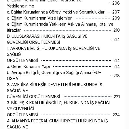
206
Yetkilendirilme
c. Eğitim Kurumlarında Görev, Yetki ve Sorumluluklar
207
d. Eğitim Kurumlarının Vize işlemleri
209
e. Eğitim Kurumlarında Yetkilerin Askıya Alınması, İptali ve
İtirazlar
210
D. ULUSLARARASI HUKUKTA İŞ SAĞLIĞI VE
214
GÜVENLİĞİ ÖRGÜTLENMESİ
1. AVRUPA BİRLİĞİ HUKUKUNDA İŞ GÜVENLİĞİ VE
SAĞLIĞI
ÖRGÜTLENMESİ
214
a. Genel Kurumsal Yapı
214
b. Avrupa Birliği İş Güvenliği ve Sağlığı Ajansı (EU–
218
OSHA)
2. AMERİKA BİRLEŞİK DEVLETLERİ HUKUKUNDA İŞ
SAĞLIĞI VE
GÜVENLİĞİ ÖRGÜTLENMESİ
221
3. BİRLEŞİK KRALLIK (İNGİLİZ) HUKUKUNDA İŞ SAĞLIĞI
VE GÜVENLİĞİ
ÖRGÜTLENMESİ
224
4. ALMANYA FEDERAL CUMHURİYETİ HUKUKUNDA İŞ
SAĞLIĞI VE