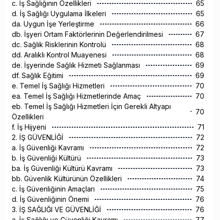
c. İş Sağlığının Özellikleri
65
d. İş Sağlığı Uygulama İlkeleri
65
da. Uygun İşe Yerleştirme
66
db. İşyeri Ortam Faktörlerinin Değerlendirilmesi
67
dc. Sağlık Risklerinin Kontrolü
68
dd. Aralıklı Kontrol Muayenesi
68
de. İşyerinde Sağlık Hizmeti Sağlanması
69
df. Sağlık Eğitimi
69
e. Temel İş Sağlığı Hizmetleri
70
ea. Temel İş Sağlığı Hizmetlerinde Amaç
70
eb. Temel İş Sağlığı Hizmetleri İçin Gerekli Altyapı
70
Özellikleri
f. İş Hijyeni
71
2. İŞ GÜVENLİĞİ
72
a. İş Güvenliği Kavramı
72
b. İş Güvenliği Kültürü
73
ba. İş Güvenliği Kültürü Kavramı
73
bb. Güvenlik Kültürünün Özellikleri
74
c. İş Güvenliğinin Amaçları
75
d. İş Güvenliğinin Önemi
76
3. İŞ SAĞLIĞI VE GÜVENLİĞİ
76
a. İş Sağlığı ve Güvenliği Kavramı
77