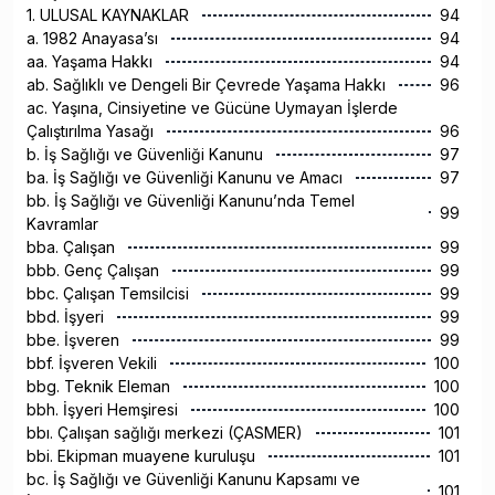
1. ULUSAL KAYNAKLAR
94
a. 1982 Anayasa’sı
94
aa. Yaşama Hakkı
94
ab. Sağlıklı ve Dengeli Bir Çevrede Yaşama Hakkı
96
ac. Yaşına, Cinsiyetine ve Gücüne Uymayan İşlerde
Çalıştırılma Yasağı
96
b. İş Sağlığı ve Güvenliği Kanunu
97
ba. İş Sağlığı ve Güvenliği Kanunu ve Amacı
97
bb. İş Sağlığı ve Güvenliği Kanunu’nda Temel
99
Kavramlar
bba. Çalışan
99
bbb. Genç Çalışan
99
bbc. Çalışan Temsilcisi
99
bbd. İşyeri
99
bbe. İşveren
99
bbf. İşveren Vekili
100
bbg. Teknik Eleman
100
bbh. İşyeri Hemşiresi
100
bbı. Çalışan sağlığı merkezi (ÇASMER)
101
bbi. Ekipman muayene kuruluşu
101
bc. İş Sağlığı ve Güvenliği Kanunu Kapsamı ve
101