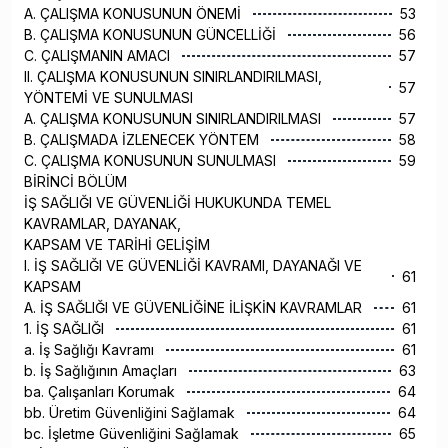
A. ÇALIŞMA KONUSUNUN ÖNEMİ
53
B. ÇALIŞMA KONUSUNUN GÜNCELLİĞİ
56
C. ÇALIŞMANIN AMACI
57
II. ÇALIŞMA KONUSUNUN SINIRLANDIRILMASI,
57
YÖNTEMİ VE SUNULMASI
A. ÇALIŞMA KONUSUNUN SINIRLANDIRILMASI
57
B. ÇALIŞMADA İZLENECEK YÖNTEM
58
C. ÇALIŞMA KONUSUNUN SUNULMASI
59
BİRİNCİ BÖLÜM
İŞ SAĞLIĞI VE GÜVENLİĞİ HUKUKUNDA TEMEL
KAVRAMLAR, DAYANAK,
KAPSAM VE TARİHİ GELİŞİM
I. İŞ SAĞLIĞI VE GÜVENLİĞİ KAVRAMI, DAYANAĞI VE
61
KAPSAM
A. İŞ SAĞLIĞI VE GÜVENLİĞİNE İLİŞKİN KAVRAMLAR
61
1. İŞ SAĞLIĞI
61
a. İş Sağlığı Kavramı
61
b. İş Sağlığının Amaçları
63
ba. Çalışanları Korumak
64
bb. Üretim Güvenliğini Sağlamak
64
bc. İşletme Güvenliğini Sağlamak
65