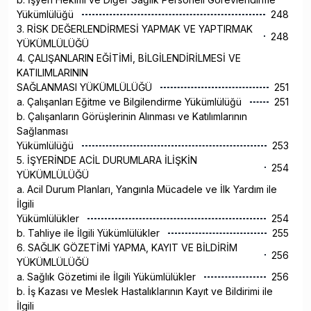
Yükümlülüğü
248
3. RİSK DEĞERLENDİRMESİ YAPMAK VE YAPTIRMAK
248
YÜKÜMLÜLÜĞÜ
4. ÇALIŞANLARIN EĞİTİMİ, BİLGİLENDİRİLMESİ VE
KATILIMLARININ
SAĞLANMASI YÜKÜMLÜLÜĞÜ
251
a. Çalışanları Eğitme ve Bilgilendirme Yükümlülüğü
251
b. Çalışanların Görüşlerinin Alınması ve Katılımlarının
Sağlanması
Yükümlülüğü
253
5. İŞYERİNDE ACİL DURUMLARA İLİŞKİN
254
YÜKÜMLÜLÜĞÜ
a. Acil Durum Planları, Yangınla Mücadele ve İlk Yardım ile
İlgili
Yükümlülükler
254
b. Tahliye ile İlgili Yükümlülükler
255
6. SAĞLIK GÖZETİMİ YAPMA, KAYIT VE BİLDİRİM
256
YÜKÜMLÜLÜĞÜ
a. Sağlık Gözetimi ile İlgili Yükümlülükler
256
b. İş Kazası ve Meslek Hastalıklarının Kayıt ve Bildirimi ile
İlgili