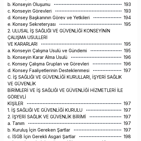
b. Konseyin Oluşumu
193
c. Konseyin Görevleri
193
d. Konsey Başkanının Görev ve Yetkileri
194
e. Konsey Sekreteryası
195
2. ULUSAL İŞ SAĞLIĞI VE GÜVENLİĞİ KONSEYİNİN
ÇALIŞMA USULLERİ
VE KARARLARI
195
a. Konseyin Çalışma Usulü ve Gündemi
195
b. Konseyin Karar Alma Usulü
196
c. Konsey Çalışma Grupları ve Görevleri
196
d. Konsey Faaliyetlerinin Desteklenmesi
197
C. İŞ SAĞLIĞI VE GÜVENLİĞİ KURULLARI, İŞYERİ SAĞLIK
VE GÜVENLİK
BİRİMLERİ VE İŞ SAĞLIĞI VE GÜVENLİĞİ HİZMETLERİ İLE
GÖREVLİ
KİŞİLER
197
1. İŞ SAĞLIĞI VE GÜVENLİĞİ KURULU
197
2. İŞYERİ SAĞLIK VE GÜVENLİK BİRİMİ
197
a. Tanım
197
b. Kuruluş İçin Gereken Şartlar
197
c. İSGB İçin Gerekli Asgari Şartlar
198