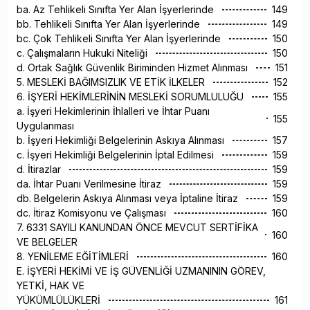
ba. Az Tehlikeli Sınıfta Yer Alan İşyerlerinde
149
bb. Tehlikeli Sınıfta Yer Alan İşyerlerinde
149
bc. Çok Tehlikeli Sınıfta Yer Alan İşyerlerinde
150
c. Çalışmaların Hukuki Niteliği
150
d. Ortak Sağlık Güvenlik Biriminden Hizmet Alınması
151
5. MESLEKİ BAĞIMSIZLIK VE ETİK İLKELER
152
6. İŞYERİ HEKİMLERİNİN MESLEKİ SORUMLULUĞU
155
a. İşyeri Hekimlerinin İhlalleri ve İhtar Puanı
155
Uygulanması
b. İşyeri Hekimliği Belgelerinin Askıya Alınması
157
c. İşyeri Hekimliği Belgelerinin İptal Edilmesi
159
d. İtirazlar
159
da. İhtar Puanı Verilmesine İtiraz
159
db. Belgelerin Askıya Alınması veya İptaline İtiraz
159
dc. İtiraz Komisyonu ve Çalışması
160
7. 6331 SAYILI KANUNDAN ÖNCE MEVCUT SERTİFİKA
160
VE BELGELER
8. YENİLEME EĞİTİMLERİ
160
E. İŞYERİ HEKİMİ VE İŞ GÜVENLİĞİ UZMANININ GÖREV,
YETKİ, HAK VE
YÜKÜMLÜLÜKLERİ
161