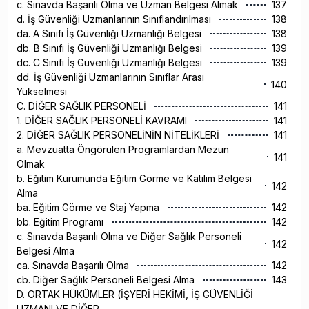
c. Sınavda Başarılı Olma ve Uzman Belgesi Almak
137
d. İş Güvenliği Uzmanlarının Sınıflandırılması
138
da. A Sınıfı İş Güvenliği Uzmanlığı Belgesi
138
db. B Sınıfı İş Güvenliği Uzmanlığı Belgesi
139
dc. C Sınıfı İş Güvenliği Uzmanlığı Belgesi
139
dd. İş Güvenliği Uzmanlarının Sınıflar Arası
140
Yükselmesi
C. DİĞER SAĞLIK PERSONELİ
141
1. DİĞER SAĞLIK PERSONELİ KAVRAMI
141
2. DİĞER SAĞLIK PERSONELİNİN NİTELİKLERİ
141
a. Mevzuatta Öngörülen Programlardan Mezun
141
Olmak
b. Eğitim Kurumunda Eğitim Görme ve Katılım Belgesi
142
Alma
ba. Eğitim Görme ve Staj Yapma
142
bb. Eğitim Programı
142
c. Sınavda Başarılı Olma ve Diğer Sağlık Personeli
142
Belgesi Alma
ca. Sınavda Başarılı Olma
142
cb. Diğer Sağlık Personeli Belgesi Alma
143
D. ORTAK HÜKÜMLER (İŞYERİ HEKİMİ, İŞ GÜVENLİĞİ
UZMANI VE DİĞER