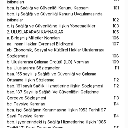
İstisnaları
bca. İş Sağlığı ve Güvenliği Kanunu Kapsamı
101
bcb. İş Sağlığı ve Güvenliği Kanunu Uygulamasında
İstisnalar
102
c. İş Sağlığı ve Güvenliğine İlişkin Yönetmelikler
103
2. ULUSLARARASI KAYNAKLAR
105
a. Birleşmiş Milletler Normları
106
aa. İnsan Hakları Evrensel Bildirgesi
107
ab. Ekonomik, Sosyal ve Kültürel Haklar Uluslararası
Sözleşmesi
108
b. Uluslararası Çalışma Örgütü (ILO) Normları
109
ba. Uluslararası Sözleşmeler
111
baa. 155 sayılı İş Sağlığı ve Güvenliği ve Çalışma
Ortamına İlişkin Sözleşme
112
bab. 161 sayılı Sağlık Hizmetlerine İlişkin Sözleşmesi
112
bac. 187 Sayılı İş Sağlığı Ve Güvenliğini Geliştirme
Çerçeve Sözleşmesi
113
bc. Tavsiye Kararları
114
bca. İşçi Sağlığının Korunmasına İlişkin 1953 Tarihli 97
Sayılı Tavsiye Kararı
114
bcb. İşyerlerindeki İş Sağlığı Hizmetlerine İlişkin 1985
Tarihli 171 Sayılı Tavsiye Kararı
115