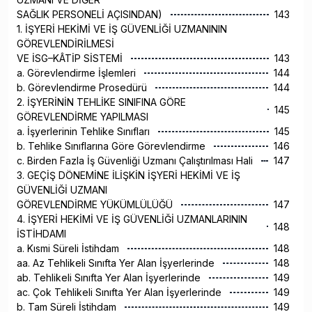
SAĞLIK PERSONELİ AÇISINDAN)
143
1. İŞYERİ HEKİMİ VE İŞ GÜVENLİĞİ UZMANININ
GÖREVLENDİRİLMESİ
VE İSG–KÂTİP SİSTEMİ
143
a. Görevlendirme İşlemleri
144
b. Görevlendirme Prosedürü
144
2. İŞYERİNİN TEHLİKE SINIFINA GÖRE
145
GÖREVLENDİRME YAPILMASI
a. İşyerlerinin Tehlike Sınıfları
145
b. Tehlike Sınıflarına Göre Görevlendirme
146
c. Birden Fazla İş Güvenliği Uzmanı Çalıştırılması Hali
147
3. GEÇİŞ DÖNEMİNE İLİŞKİN İŞYERİ HEKİMİ VE İŞ
GÜVENLİĞİ UZMANI
GÖREVLENDİRME YÜKÜMLÜLÜĞÜ
147
4. İŞYERİ HEKİMİ VE İŞ GÜVENLİĞİ UZMANLARININ
148
İSTİHDAMI
a. Kısmi Süreli İstihdam
148
aa. Az Tehlikeli Sınıfta Yer Alan İşyerlerinde
148
ab. Tehlikeli Sınıfta Yer Alan İşyerlerinde
149
ac. Çok Tehlikeli Sınıfta Yer Alan İşyerlerinde
149
b. Tam Süreli İstihdam
149