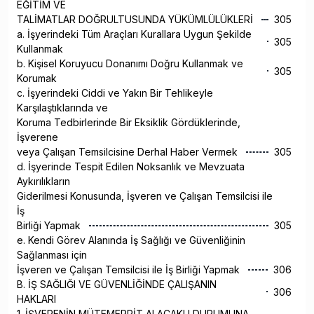
EĞİTİM VE
TALİMATLAR DOĞRULTUSUNDA YÜKÜMLÜLÜKLERİ
305
a. İşyerindeki Tüm Araçları Kurallara Uygun Şekilde
305
Kullanmak
b. Kişisel Koruyucu Donanımı Doğru Kullanmak ve
305
Korumak
c. İşyerindeki Ciddi ve Yakın Bir Tehlikeyle
Karşılaştıklarında ve
Koruma Tedbirlerinde Bir Eksiklik Gördüklerinde,
İşverene
veya Çalışan Temsilcisine Derhal Haber Vermek
305
d. İşyerinde Tespit Edilen Noksanlık ve Mevzuata
Aykırılıkların
Giderilmesi Konusunda, İşveren ve Çalışan Temsilcisi ile
İş
Birliği Yapmak
305
e. Kendi Görev Alanında İş Sağlığı ve Güvenliğinin
Sağlanması için
İşveren ve Çalışan Temsilcisi ile İş Birliği Yapmak
306
B. İŞ SAĞLIĞI VE GÜVENLİĞİNDE ÇALIŞANIN
306
HAKLARI
1. İŞVERENİN MÜTEMERRİT ALACAKLI DURUMUNA