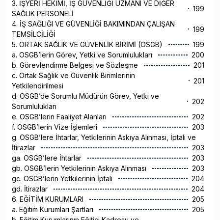
3. İŞYERİ HEKİMİ, İŞ GÜVENLİĞİ UZMANI VE DİĞER
199
SAĞLIK PERSONELİ
4. İŞ SAĞLIĞI VE GÜVENLİĞİ BAKIMINDAN ÇALIŞAN
199
TEMSİLCİLİĞİ
5. ORTAK SAĞLIK VE GÜVENLİK BİRİMİ (OSGB)
199
a. OSGB’lerin Görev, Yetki ve Sorumlulukları
200
b. Görevlendirme Belgesi ve Sözleşme
201
c. Ortak Sağlık ve Güvenlik Birimlerinin
201
Yetkilendirilmesi
d. OSGB’de Sorumlu Müdürün Görev, Yetki ve
202
Sorumlulukları
e. OSGB’lerin Faaliyet Alanları
202
f. OSGB’lerin Vize İşlemleri
203
g. OSGB’lere İhtarlar, Yetkilerinin Askıya Alınması, İptali ve
İtirazlar
203
ga. OSGB’lere İhtarlar
203
gb. OSGB’lerin Yetkilerinin Askıya Alınması
203
gc. OSGB’lerin Yetkilerinin İptali
204
gd. İtirazlar
204
6. EĞİTİM KURUMLARI
205
a. Eğitim Kurumları Şartları
205
b. Eğitim Kurumlarının Eğitici Kadrosu ve