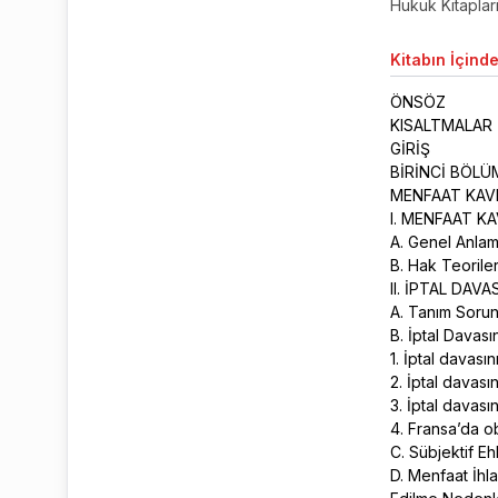
Hukuk Kitaplar
Kitabın
İçinde
ÖNSÖZ
KISALTMALAR
GİRİŞ
BİRİNCİ BÖL
MENFAAT KAV
I. MENFAAT K
A. Genel Anla
B. Hak Teoril
II. İPTAL DA
A. Tanım Soru
B. İptal Davası
1. İptal davasın
2. İptal davasın
3. İptal davası
4. Fransa’da o
C. Sübjektif E
D. Menfaat İhla