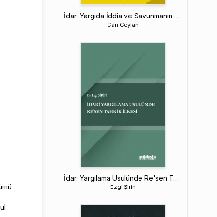
İdari Yargıda İddia ve Savunmanın Genişletilmesi ve Değiştirilmesi Yasağı ile Islah Müesseseleri
Can Ceylan
İdari Yargılama Usulünde Re'sen Tahkik İlkesi
üşümü
Ezgi Şirin
ul