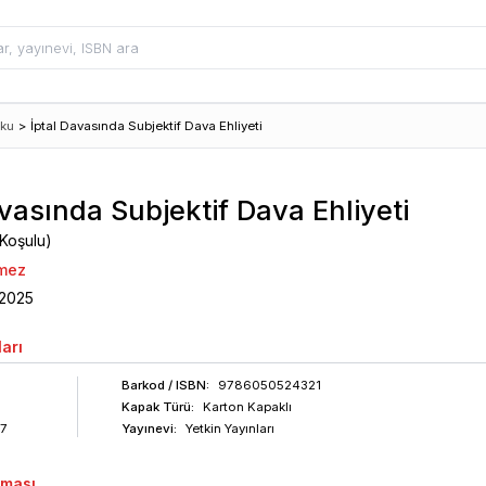
uku
>
İptal Davasında Subjektif Dava Ehliyeti
vasında Subjektif Dava Ehliyeti
 Koşulu)
nmez
2025
arı
Barkod
/ ISBN
:
9786050524321
Kapak Türü:
Karton Kapaklı
7
Yayınevi:
Yetkin Yayınları
aması