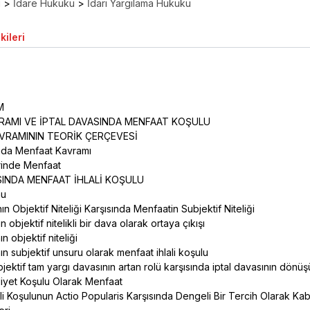
ı
>
İdare Hukuku
>
İdari Yargılama Hukuku
kileri
ÜM
RAMI VE İPTAL DAVASINDA MENFAAT KOŞULU
AVRAMININ TEORİK ÇERÇEVESİ
mda Menfaat Kavramı
erinde Menfaat
VASINDA MENFAAT İHLALİ KOŞULU
nu
nın Objektif Niteliği Karşısında Menfaatin Subjektif Niteliği
ın objektif nitelikli bir dava olarak ortaya çıkışı
ın objektif niteliği
nın subjektif unsuru olarak menfaat ihlali koşulu
bjektif tam yargı davasının artan rolü karşısında iptal davasının dön
hliyet Koşulu Olarak Menfaat
li Koşulunun Actio Popularis Karşısında Dengeli Bir Tercih Olarak Kab