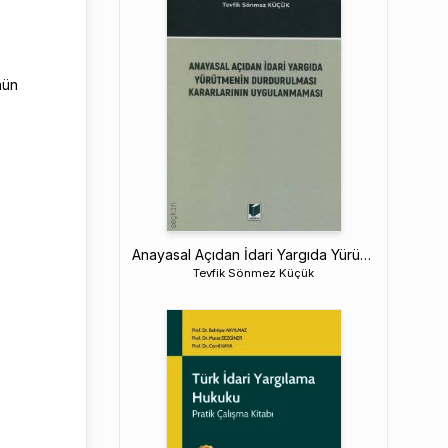
nün
Anayasal Açıdan İdari Yargıda Yürütmenin Durdurulması Kararlarının Uygulanmaması
Tevfik Sönmez Küçük