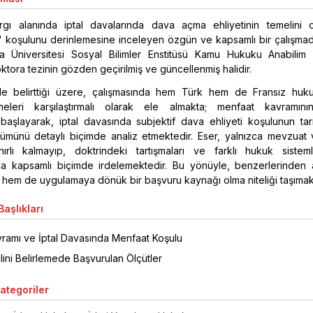
argı alanında iptal davalarında dava açma ehliyetinin temelini o
i" koşulunu derinlemesine inceleyen özgün ve kapsamlı bir çalışmadı
a Üniversitesi Sosyal Bilimler Enstitüsü Kamu Hukuku Anabilim 
ktora tezinin gözden geçirilmiş ve güncellenmiş halidir.
e belirttiği üzere, çalışmasında hem Türk hem de Fransız huk
meleri karşılaştırmalı olarak ele almakta; menfaat kavramını
başlayarak, iptal davasında subjektif dava ehliyeti koşulunun tar
şümünü detaylı biçimde analiz etmektedir. Eser, yalnızca mevzuat 
ınırlı kalmayıp, doktrindeki tartışmaları ve farklı hukuk sisteml
da kapsamlı biçimde irdelemektedir. Bu yönüyle, benzerlerinden a
em de uygulamaya dönük bir başvuru kaynağı olma niteliği taşımakt
aşlıkları
ramı ve İptal Davasında Menfaat Koşulu
lini Belirlemede Başvurulan Ölçütler
Kategoriler