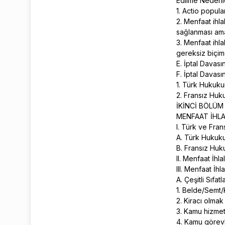
Edilme Nedenl
1. Actio popul
2. Menfaat ihla
sağlanması am
3. Menfaat ihla
gereksiz biçi
E. İptal Davas
F. İptal Davasın
1. Türk Hukuk
2. Fransız Hu
İKİNCİ BÖLÜ
MENFAAT İHL
I. Türk ve Fra
A. Türk Hukuk
B. Fransız Hu
II. Menfaat İhl
III. Menfaat İhl
A. Çeşitli Sıfa
1. Belde/Semt/
2. Kiracı olma
3. Kamu hizmet
4. Kamu görevl