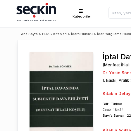
Kategoriler
Ana Sayfa
>
Hukuk Kitapları
>
İdare Hukuku
>
İdari Yargılama Huk
İptal Da
(Menfaat İhlali
Dr. Yasin Sö
1
. Baskı,
Aralık
Kitabın
Detayl
Dili:
Türkçe
Ebat:
16x24
Sayfa
Sayısı
:
22
Kitabın
Açıkl