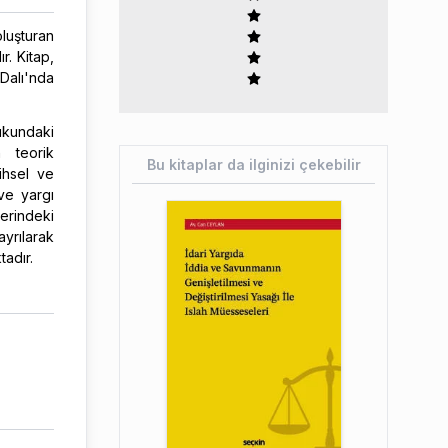
luşturan
r. Kitap,
Dalı'nda
ukundaki
n teorik
Bu kitaplar da ilginizi çekebilir
ihsel ve
ve yargı
erindeki
yrılarak
adır.