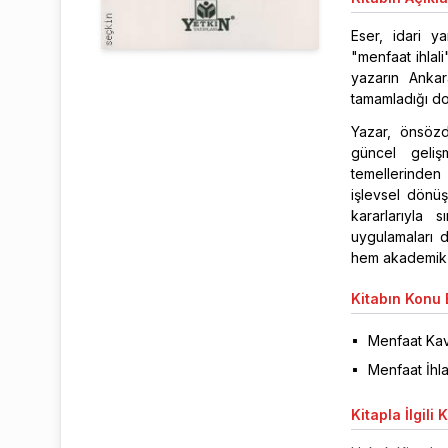
Eser, idari y
"menfaat ihlal
yazarın Ankar
tamamladığı do
Yazar, önsözd
güncel geliş
temellerinden 
işlevsel dönü
kararlarıyla s
uygulamaları 
hem akademik h
Kitabın
Konu B
Menfaat Kav
Menfaat İhla
Kitapla
İlgili 