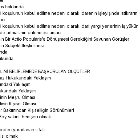
eri
aris hakkında
li koşulunun kabul edilme nedeni olarak idarenin işleyişinde istikrarın
acı
li koşulunun kabul edilme nedeni olarak idari yargı yerlerinin iş yükü
mde artmasının önlenmesi amacı
ının Bir Actio Popularis’e Dönüşmesi Gerektiğini Savunan Görüşler
ın Subjektifleştirilmesi
unda
kukunda
M
ALİNİ BELİRLEMEDE BAŞVURULAN ÖLÇÜTLER
nsız Hukukundaki Yaklaşım
undaki Yaklaşım
kukundaki Yaklaşım
alinin Meşru Olması
alinin Kişisel Olması
tlar Bakımından Kişiselliğin Görünümleri
Köy sakini, hemşeri olmak
k
inden yararlanan sıfatı
isi olmak