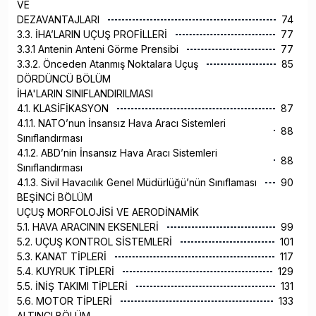
VE
DEZAVANTAJLARI
74
3.3. İHA’LARIN UÇUŞ PROFİLLERİ
77
3.3.1 Antenin Anteni Görme Prensibi
77
3.3.2. Önceden Atanmış Noktalara Uçuş
85
DÖRDÜNCÜ BÖLÜM
İHA'LARIN SINIFLANDIRILMASI
4.1. KLASİFİKASYON
87
4.1.1. NATO’nun İnsansız Hava Aracı Sistemleri
88
Sınıflandırması
4.1.2. ABD’nin İnsansız Hava Aracı Sistemleri
88
Sınıflandırması
4.1.3. Sivil Havacılık Genel Müdürlüğü’nün Sınıflaması
90
BEŞİNCİ BÖLÜM
UÇUŞ MORFOLOJİSİ VE AERODİNAMİK
5.1. HAVA ARACININ EKSENLERİ
99
5.2. UÇUŞ KONTROL SİSTEMLERİ
101
5.3. KANAT TİPLERİ
117
5.4. KUYRUK TİPLERİ
129
5.5. İNİŞ TAKIMI TİPLERİ
131
5.6. MOTOR TİPLERİ
133
ALTINCI BÖLÜM