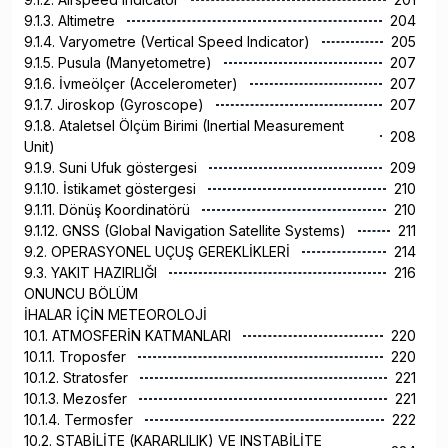
9.1.3. Altimetre
204
9.1.4. Varyometre (Vertical Speed Indicator)
205
9.1.5. Pusula (Manyetometre)
207
9.1.6. İvmeölçer (Accelerometer)
207
9.1.7. Jiroskop (Gyroscope)
207
9.1.8. Ataletsel Ölçüm Birimi (Inertial Measurement
208
Unit)
9.1.9. Suni Ufuk göstergesi
209
9.1.10. İstikamet göstergesi
210
9.1.11. Dönüş Koordinatörü
210
9.1.12. GNSS (Global Navigation Satellite Systems)
211
9.2. OPERASYONEL UÇUŞ GEREKLİKLERİ
214
9.3. YAKIT HAZIRLIĞI
216
ONUNCU BÖLÜM
İHALAR İÇİN METEOROLOJİ
10.1. ATMOSFERİN KATMANLARI
220
10.1.1. Troposfer
220
10.1.2. Stratosfer
221
10.1.3. Mezosfer
221
10.1.4. Termosfer
222
10.2. STABİLİTE (KARARLILIK) VE INSTABİLİTE