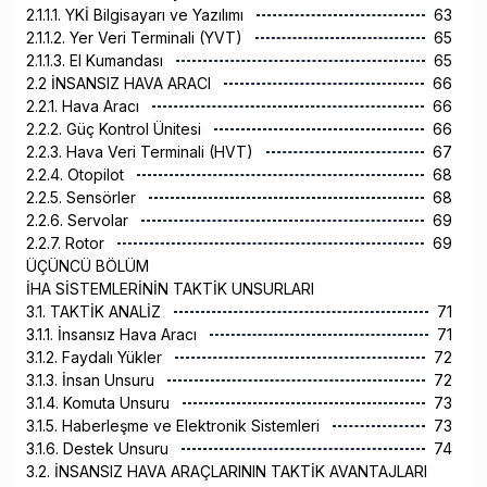
2.1.1.1. YKİ Bilgisayarı ve Yazılımı
63
2.1.1.2. Yer Veri Terminali (YVT)
65
2.1.1.3. El Kumandası
65
2.2 İNSANSIZ HAVA ARACI
66
2.2.1. Hava Aracı
66
2.2.2. Güç Kontrol Ünitesi
66
2.2.3. Hava Veri Terminali (HVT)
67
2.2.4. Otopilot
68
2.2.5. Sensörler
68
2.2.6. Servolar
69
2.2.7. Rotor
69
ÜÇÜNCÜ BÖLÜM
İHA SİSTEMLERİNİN TAKTİK UNSURLARI
3.1. TAKTİK ANALİZ
71
3.1.1. İnsansız Hava Aracı
71
3.1.2. Faydalı Yükler
72
3.1.3. İnsan Unsuru
72
3.1.4. Komuta Unsuru
73
3.1.5. Haberleşme ve Elektronik Sistemleri
73
3.1.6. Destek Unsuru
74
3.2. İNSANSIZ HAVA ARAÇLARININ TAKTİK AVANTAJLARI