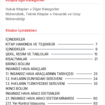
Kitapla
İlgili Kategoriler
Hukuk Kitapları
>
Diğer Kategoriler
Mühendislik, Teknik Kitaplar
>
Havacılık ve Uzay
Mühendisliği
Kitabın
İçindekileri
İÇİNDEKİLER
KİTAP HAKKINDA VE TEŞEKKÜR
7
İÇİNDEKİLER
9
ŞEKİL, RESİM VE TABLOLAR
15
KISALTMALAR
21
BİRİNCİ BÖLÜM
İNSANSIZ HAVA ARAÇLARI
1.1. İNSANSIZ HAVA ARAÇLARININ TARİHÇESİ
23
1.2. İHA’LARIN DÜNYADAKİ SERÜVENİ
24
1.3. İHA’LARIN TÜRKİYEDEKİ SERÜVENİ
33
İKİNCİ BÖLÜM
İNSANSIZ HAVA ARACI SİSTEMLERİ
2.1. İNSANSIZ HAVA ARACI SİSTEM MİMARİSİ
60
2.1.1. Yer Kontrol İstasyonu
63