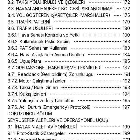
8.2. TAKSİ YOLU (RULE) VE ÇİZGİLERİ
172
8.3. HAVAALANI HAREKET BÖLGESİ IŞIKLANDIRMASI
172
8.4. YOL GÖSTEREN İŞARETÇİLER (MARSHALLER)
175
8.5. TRAFİK PATERNİ
179
8.6. TRAFİK USULLERİ
180
8.6.1. Hava Sahası Kontrolü ve Yetki
180
8.6.2. Kullanılacak Pistin Seçimi
183
8.6.3. PAT Sahasının Kullanımı
183
8.6.4. Hava Araçlarının Ayırma Usulleri
184
8.6.5. Uçuş Planı
185
8.7. OPERASYONEL HABERLEŞME TEKNİKLERİ
187
8.7.1. Readback (Geri bildirim) Zorunluluğu
191
8.7.2. Motor Çalıştırma İzinleri
192
8.7.3. Taksi / Rule İzinleri
193
8.7.4. Kalkış İzinleri
194
8.7.5. Yaklaşma ve İniş Talimatları
195
8.7.6. Acil Durum (Emergency) Protokolü
197
DOKUZUNCU BÖLÜM
SEYRÜSEFER ALETLERİ VE OPERASYONEL UÇUŞ
9.1. İHA’LARIN ALET AVİYONİKLERİ
199
9.1.1. Pitot–Statik Göstergeler
199
9.1.2. Airspeed Indicator
201