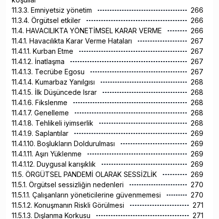
11.3.3. Emniyetsiz yönetim
266
11.3.4. Örgütsel etkiler
266
11.4. HAVACILIKTA YÖNETİMSEL KARAR VERME
266
11.4.1. Havacılıkta Karar Verme Hataları
267
11.4.1.1. Kurban Etme
267
11.4.1.2. İnatlaşma
267
11.4.1.3. Tecrübe Egosu
267
11.4.1.4. Kumarbaz Yanılgısı
268
11.4.1.5. İlk Düşüncede Israr
268
11.4.1.6. Fikslenme
268
11.4.1.7. Genelleme
268
11.4.1.8. Tehlikeli iyimserlik
268
11.4.1.9. Saplantılar
269
11.4.1.10. Boşlukların Doldurulması
269
11.4.1.11. Aşırı Yüklenme
269
11.4.1.12. Duygusal karışıklık
269
11.5. ÖRGÜTSEL PANDEMİ OLARAK SESSİZLİK
269
11.5.1. Örgütsel sessizliğin nedenleri
270
11.5.1.1. Çalışanların yöneticilerine güvenmemesi
270
11.5.1.2. Konuşmanın Riskli Görülmesi
271
11.5.1.3. Dışlanma Korkusu
271