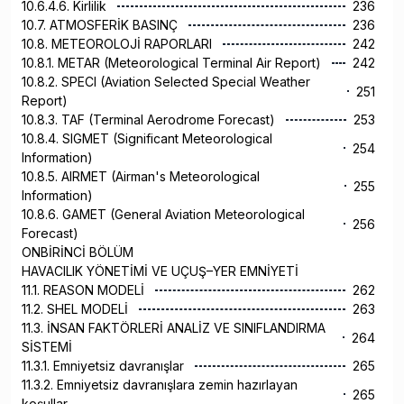
10.6.4.6. Kirlilik
236
10.7. ATMOSFERİK BASINÇ
236
10.8. METEOROLOJİ RAPORLARI
242
10.8.1. METAR (Meteorological Terminal Air Report)
242
10.8.2. SPECI (Aviation Selected Special Weather
251
Report)
10.8.3. TAF (Terminal Aerodrome Forecast)
253
10.8.4. SIGMET (Significant Meteorological
254
Information)
10.8.5. AIRMET (Airman's Meteorological
255
Information)
10.8.6. GAMET (General Aviation Meteorological
256
Forecast)
ONBİRİNCİ BÖLÜM
HAVACILIK YÖNETİMİ VE UÇUŞ–YER EMNİYETİ
11.1. REASON MODELİ
262
11.2. SHEL MODELİ
263
11.3. İNSAN FAKTÖRLERİ ANALİZ VE SINIFLANDIRMA
264
SİSTEMİ
11.3.1. Emniyetsiz davranışlar
265
11.3.2. Emniyetsiz davranışlara zemin hazırlayan
265
koşullar