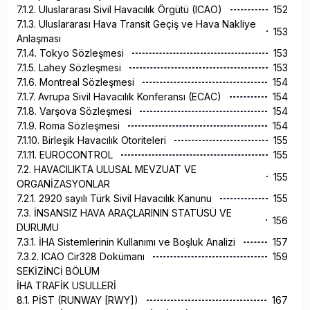
7.1.2. Uluslararası Sivil Havacılık Örgütü (ICAO)
152
7.1.3. Uluslararası Hava Transit Geçiş ve Hava Nakliye
153
Anlaşması
7.1.4. Tokyo Sözleşmesi
153
7.1.5. Lahey Sözleşmesi
153
7.1.6. Montreal Sözleşmesi
154
7.1.7. Avrupa Sivil Havacılık Konferansı (ECAC)
154
7.1.8. Varşova Sözleşmesi
154
7.1.9. Roma Sözleşmesi
154
7.1.10. Birleşik Havacılık Otoriteleri
155
7.1.11. EUROCONTROL
155
7.2. HAVACILIKTA ULUSAL MEVZUAT VE
155
ORGANİZASYONLAR
7.2.1. 2920 sayılı Türk Sivil Havacılık Kanunu
155
7.3. İNSANSIZ HAVA ARAÇLARININ STATÜSÜ VE
156
DURUMU
7.3.1. İHA Sistemlerinin Kullanımı ve Boşluk Analizi
157
7.3.2. ICAO Cir328 Dokümanı
159
SEKİZİNCİ BÖLÜM
İHA TRAFİK USULLERİ
8.1. PİST (RUNWAY [RWY])
167