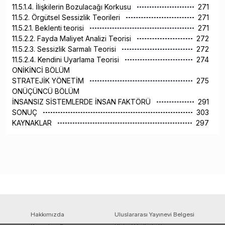
11.5.1.4. İlişkilerin Bozulacağı Korkusu
271
11.5.2. Örgütsel Sessizlik Teorileri
271
11.5.2.1. Beklenti teorisi
271
11.5.2.2. Fayda Maliyet Analizi Teorisi
272
11.5.2.3. Sessizlik Sarmalı Teorisi
272
11.5.2.4. Kendini Uyarlama Teorisi
274
ONİKİNCİ BÖLÜM
STRATEJİK YÖNETİM
275
ONÜÇÜNCÜ BÖLÜM
İNSANSIZ SİSTEMLERDE İNSAN FAKTÖRÜ
291
SONUÇ
303
KAYNAKLAR
297
Hakkımızda
Uluslararası Yayınevi Belgesi