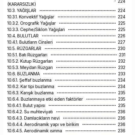
224
(KARARSIZLIK)
10.3. YAĞIŞLAR
224
10.3.1. Konvektif Yağışlar
224
10.3.2. Orografik Yağışlar
225
10.3.3. Cephe/Siklon Yağışları
225
10.4. BULUTLAR
226
10.4.1. Bulutların Cinsleri
227
10.5. RÜZGARLAR
230
10.5.1. Batı Rüzgarları
231
10.5.2. Kutup Rüzgarları
232
10.5.3. Meydan Rüzgarı
232
10.6. BUZLANMA
233
10.6.1. Şeffaf buzlanma
234
10.6.2. Kar tipi buzlanma
234
10.6.3. Karışık buzlanma
235
10.6.4. Buzlanmaya etki eden faktörler
235
10.6.4.1. Bulut yapısı
235
10.6.4.2. Su muhteviyatı
236
10.6.4.3. Damlacıkların nevi
236
10.6.4.4. Aerodinamik yapı ve birikim
236
10.6.4.5. Aerodinamik ısınma
236