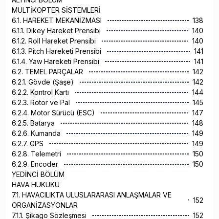
MULTİKOPTER SİSTEMLERİ
6.1. HAREKET MEKANİZMASI
138
6.1.1. Dikey Hareket Prensibi
140
6.1.2. Roll Hareket Prensibi
140
6.1.3. Pitch Hareketi Prensibi
141
6.1.4. Yaw Hareketi Prensibi
141
6.2. TEMEL PARÇALAR
142
6.2.1. Gövde (Şaşe)
142
6.2.2. Kontrol Kartı
144
6.2.3. Rotor ve Pal
145
6.2.4. Motor Sürücü (ESC)
147
6.2.5. Batarya
148
6.2.6. Kumanda
149
6.2.7. GPS
149
6.2.8. Telemetri
150
6.2.9. Encoder
150
YEDİNCİ BÖLÜM
HAVA HUKUKU
7.1. HAVACILIKTA ULUSLARARASI ANLAŞMALAR VE
152
ORGANİZASYONLAR
7.1.1. Şikago Sözleşmesi
152