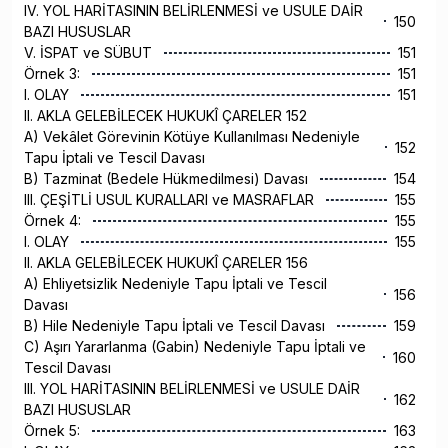
IV. YOL HARİTASININ BELİRLENMESİ ve USULE DAİR
150
BAZI HUSUSLAR
V. İSPAT ve SÜBUT
151
Örnek 3:
151
I. OLAY
151
II. AKLA GELEBİLECEK HUKUKÎ ÇARELER 152
A) Vekâlet Görevinin Kötüye Kullanılması Nedeniyle
152
Tapu İptali ve Tescil Davası
B) Tazminat (Bedele Hükmedilmesi) Davası
154
III. ÇEŞİTLİ USUL KURALLARI ve MASRAFLAR
155
Örnek 4:
155
I. OLAY
155
II. AKLA GELEBİLECEK HUKUKÎ ÇARELER 156
A) Ehliyetsizlik Nedeniyle Tapu İptali ve Tescil
156
Davası
B) Hile Nedeniyle Tapu İptali ve Tescil Davası
159
C) Aşırı Yararlanma (Gabin) Nedeniyle Tapu İptali ve
160
Tescil Davası
III. YOL HARİTASININ BELİRLENMESİ ve USULE DAİR
162
BAZI HUSUSLAR
Örnek 5:
163