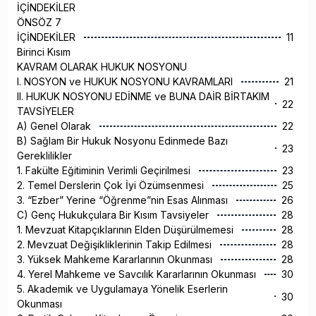
İÇİNDEKİLER
ÖNSÖZ 7
İÇİNDEKİLER
11
Birinci Kısım
KAVRAM OLARAK HUKUK NOSYONU
I. NOSYON ve HUKUK NOSYONU KAVRAMLARI
21
II. HUKUK NOSYONU EDİNME ve BUNA DAİR BİRTAKIM
22
TAVSİYELER
A) Genel Olarak
22
B) Sağlam Bir Hukuk Nosyonu Edinmede Bazı
23
Gereklilikler
1. Fakülte Eğitiminin Verimli Geçirilmesi
23
2. Temel Derslerin Çok İyi Özümsenmesi
25
3. “Ezber” Yerine “Öğrenme”nin Esas Alınması
26
C) Genç Hukukçulara Bir Kısım Tavsiyeler
28
1. Mevzuat Kitapçıklarının Elden Düşürülmemesi
28
2. Mevzuat Değişikliklerinin Takip Edilmesi
28
3. Yüksek Mahkeme Kararlarının Okunması
28
4. Yerel Mahkeme ve Savcılık Kararlarının Okunması
30
5. Akademik ve Uygulamaya Yönelik Eserlerin
30
Okunması