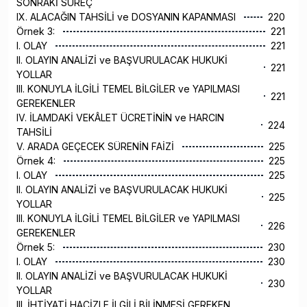
SONRAKİ SÜREÇ
IX. ALACAĞIN TAHSİLİ ve DOSYANIN KAPANMASI
220
Örnek 3:
221
I. OLAY
221
II. OLAYIN ANALİZİ ve BAŞVURULACAK HUKUKİ
221
YOLLAR
III. KONUYLA İLGİLİ TEMEL BİLGİLER ve YAPILMASI
221
GEREKENLER
IV. İLAMDAKİ VEKÂLET ÜCRETİNİN ve HARCIN
224
TAHSİLİ
V. ARADA GEÇECEK SÜRENİN FAİZİ
225
Örnek 4:
225
I. OLAY
225
II. OLAYIN ANALİZİ ve BAŞVURULACAK HUKUKİ
225
YOLLAR
III. KONUYLA İLGİLİ TEMEL BİLGİLER ve YAPILMASI
226
GEREKENLER
Örnek 5:
230
I. OLAY
230
II. OLAYIN ANALİZİ ve BAŞVURULACAK HUKUKİ
230
YOLLAR
III. İHTİYATİ HACİZLE İLGİLİ BİLİNMESİ GEREKEN