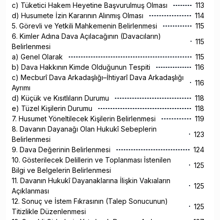
c) Tüketici Hakem Heyetine Başvurulmuş Olması
113
d) Husumete İzin Kararının Alınmış Olması
114
5. Görevli ve Yetkili Mahkemenin Belirlenmesi
115
6. Kimler Adına Dava Açılacağının (Davacıların)
115
Belirlenmesi
a) Genel Olarak
115
b) Dava Hakkının Kimde Olduğunun Tespiti
116
c) Mecburî Dava Arkadaşlığı–İhtiyarî Dava Arkadaşlığı
116
Ayrımı
d) Küçük ve Kısıtlıların Durumu
118
e) Tüzel Kişilerin Durumu
118
7. Husumet Yöneltilecek Kişilerin Belirlenmesi
119
8. Davanın Dayanağı Olan Hukukî Sebeplerin
123
Belirlenmesi
9. Dava Değerinin Belirlenmesi
124
10. Gösterilecek Delillerin ve Toplanması İstenilen
125
Bilgi ve Belgelerin Belirlenmesi
11. Davanın Hukukî Dayanaklarına İlişkin Vakıaların
125
Açıklanması
12. Sonuç ve İstem Fıkrasının (Talep Sonucunun)
125
Titizlikle Düzenlenmesi