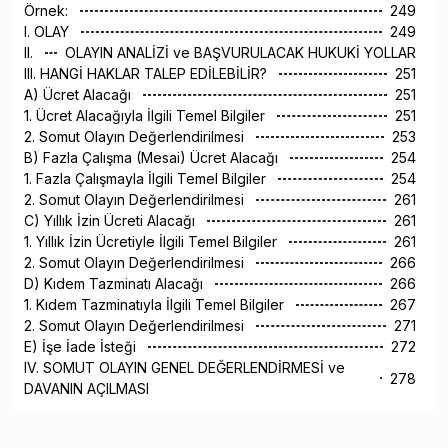
Örnek:
249
I. OLAY
249
II.
OLAYIN ANALİZİ ve BAŞVURULACAK HUKUKİ YOLLAR
III. HANGİ HAKLAR TALEP EDİLEBİLİR?
251
A) Ücret Alacağı
251
1. Ücret Alacağıyla İlgili Temel Bilgiler
251
2. Somut Olayın Değerlendirilmesi
253
B) Fazla Çalışma (Mesai) Ücret Alacağı
254
1. Fazla Çalışmayla İlgili Temel Bilgiler
254
2. Somut Olayın Değerlendirilmesi
261
C) Yıllık İzin Ücreti Alacağı
261
1. Yıllık İzin Ücretiyle İlgili Temel Bilgiler
261
2. Somut Olayın Değerlendirilmesi
266
D) Kıdem Tazminatı Alacağı
266
1. Kıdem Tazminatıyla İlgili Temel Bilgiler
267
2. Somut Olayın Değerlendirilmesi
271
E) İşe İade İsteği
272
IV. SOMUT OLAYIN GENEL DEĞERLENDİRMESİ ve
278
DAVANIN AÇILMASI