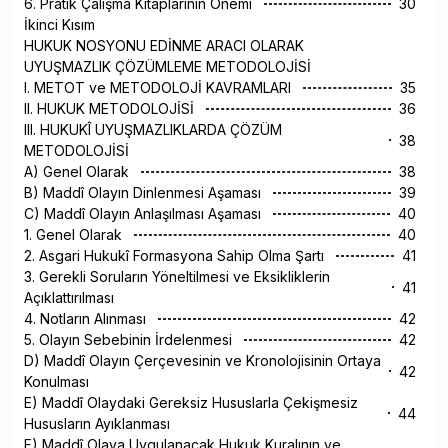
6. Pratik Çalışma Kitaplarının Önemi
30
İkinci Kısım
HUKUK NOSYONU EDİNME ARACI OLARAK
UYUŞMAZLIK ÇÖZÜMLEME METODOLOJİSİ
I. METOT ve METODOLOJİ KAVRAMLARI
35
II. HUKUK METODOLOJİSİ
36
III. HUKUKÎ UYUŞMAZLIKLARDA ÇÖZÜM
38
METODOLOJİSİ
A) Genel Olarak
38
B) Maddî Olayın Dinlenmesi Aşaması
39
C) Maddî Olayın Anlaşılması Aşaması
40
1. Genel Olarak
40
2. Asgari Hukukî Formasyona Sahip Olma Şartı
41
3. Gerekli Soruların Yöneltilmesi ve Eksikliklerin
41
Açıklattırılması
4. Notların Alınması
42
5. Olayın Sebebinin İrdelenmesi
42
D) Maddî Olayın Çerçevesinin ve Kronolojisinin Ortaya
42
Konulması
E) Maddî Olaydaki Gereksiz Hususlarla Çekişmesiz
44
Hususların Ayıklanması
F) Maddî Olaya Uygulanacak Hukuk Kuralının ve