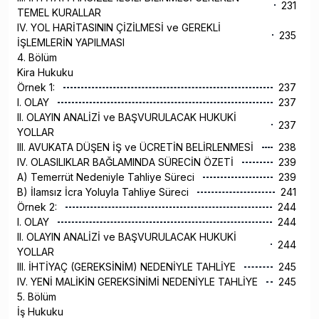
231
TEMEL KURALLAR
IV. YOL HARİTASININ ÇİZİLMESİ ve GEREKLİ
235
İŞLEMLERİN YAPILMASI
4. Bölüm
Kira Hukuku
Örnek 1:
237
I. OLAY
237
II. OLAYIN ANALİZİ ve BAŞVURULACAK HUKUKİ
237
YOLLAR
III. AVUKATA DÜŞEN İŞ ve ÜCRETİN BELİRLENMESİ
238
IV. OLASILIKLAR BAĞLAMINDA SÜRECİN ÖZETİ
239
A) Temerrüt Nedeniyle Tahliye Süreci
239
B) İlamsız İcra Yoluyla Tahliye Süreci
241
Örnek 2:
244
I. OLAY
244
II. OLAYIN ANALİZİ ve BAŞVURULACAK HUKUKİ
244
YOLLAR
III. İHTİYAÇ (GEREKSİNİM) NEDENİYLE TAHLİYE
245
IV. YENİ MALİKİN GEREKSİNİMİ NEDENİYLE TAHLİYE
245
5. Bölüm
İş Hukuku