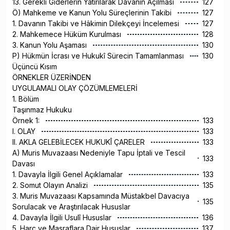
13. Gerekli Giderlerin Yatırılarak Davanın Açılması
127
Ö) Mahkeme ve Kanun Yolu Süreçlerinin Takibi
127
1. Davanın Takibi ve Hâkimin Dilekçeyi İncelemesi
127
2. Mahkemece Hüküm Kurulması
128
3. Kanun Yolu Aşaması
130
P) Hükmün İcrası ve Hukukî Sürecin Tamamlanması
130
Üçüncü Kısım
ÖRNEKLER ÜZERİNDEN
UYGULAMALI OLAY ÇÖZÜMLEMELERİ
1. Bölüm
Taşınmaz Hukuku
Örnek 1:
133
I. OLAY
133
II. AKLA GELEBİLECEK HUKUKÎ ÇARELER
133
A) Muris Muvazaası Nedeniyle Tapu İptali ve Tescil
133
Davası
1. Davayla İlgili Genel Açıklamalar
133
2. Somut Olayın Analizi
135
3. Muris Muvazaası Kapsamında Müstakbel Davacıya
135
Sorulacak ve Araştırılacak Hususlar
4. Davayla İlgili Usulî Hususlar
136
5. Harç ve Masraflara Dair Hususlar
137