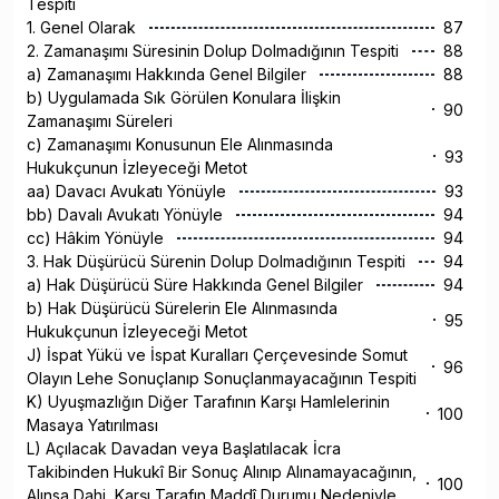
Tespiti
1. Genel Olarak
87
2. Zamanaşımı Süresinin Dolup Dolmadığının Tespiti
88
a) Zamanaşımı Hakkında Genel Bilgiler
88
b) Uygulamada Sık Görülen Konulara İlişkin
90
Zamanaşımı Süreleri
c) Zamanaşımı Konusunun Ele Alınmasında
93
Hukukçunun İzleyeceği Metot
aa) Davacı Avukatı Yönüyle
93
bb) Davalı Avukatı Yönüyle
94
cc) Hâkim Yönüyle
94
3. Hak Düşürücü Sürenin Dolup Dolmadığının Tespiti
94
a) Hak Düşürücü Süre Hakkında Genel Bilgiler
94
b) Hak Düşürücü Sürelerin Ele Alınmasında
95
Hukukçunun İzleyeceği Metot
J) İspat Yükü ve İspat Kuralları Çerçevesinde Somut
96
Olayın Lehe Sonuçlanıp Sonuçlanmayacağının Tespiti
K) Uyuşmazlığın Diğer Tarafının Karşı Hamlelerinin
100
Masaya Yatırılması
L) Açılacak Davadan veya Başlatılacak İcra
Takibinden Hukukî Bir Sonuç Alınıp Alınamayacağının,
100
Alınsa Dahi, Karşı Tarafın Maddî Durumu Nedeniyle