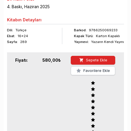
4
. Baskı,
Haziran
2025
Kitabın
Detayları
Dili:
Türkçe
Barkod
:
9786250069233
Ebat:
16x24
Kapak Türü:
Karton Kapaklı
Sayfa
:
289
Yayınevi:
Yazarın Kendi Yayını
Fiyatı:
580,00
₺
Sepete Ekle
Favorilere Ekle