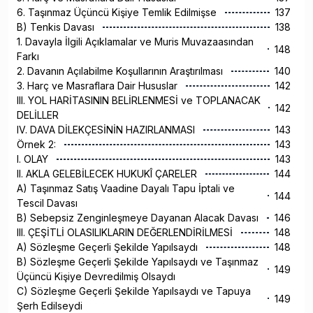
6. Taşınmaz Üçüncü Kişiye Temlik Edilmişse
137
B) Tenkis Davası
138
1. Davayla İlgili Açıklamalar ve Muris Muvazaasından
148
Farkı
2. Davanın Açılabilme Koşullarının Araştırılması
140
3. Harç ve Masraflara Dair Hususlar
142
III. YOL HARİTASININ BELİRLENMESİ ve TOPLANACAK
142
DELİLLER
IV. DAVA DİLEKÇESİNİN HAZIRLANMASI
143
Örnek 2:
143
I. OLAY
143
II. AKLA GELEBİLECEK HUKUKÎ ÇARELER
144
A) Taşınmaz Satış Vaadine Dayalı Tapu İptali ve
144
Tescil Davası
B) Sebepsiz Zenginleşmeye Dayanan Alacak Davası
146
III. ÇEŞİTLİ OLASILIKLARIN DEĞERLENDİRİLMESİ
148
A) Sözleşme Geçerli Şekilde Yapılsaydı
148
B) Sözleşme Geçerli Şekilde Yapılsaydı ve Taşınmaz
149
Üçüncü Kişiye Devredilmiş Olsaydı
C) Sözleşme Geçerli Şekilde Yapılsaydı ve Tapuya
149
Şerh Edilseydi