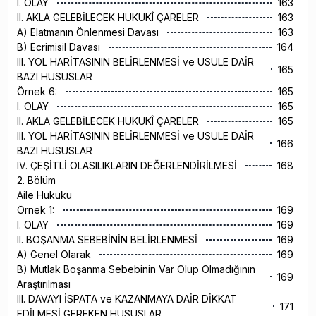
I. OLAY
163
II. AKLA GELEBİLECEK HUKUKÎ ÇARELER
163
A) Elatmanın Önlenmesi Davası
163
B) Ecrimisil Davası
164
III. YOL HARİTASININ BELİRLENMESİ ve USULE DAİR
165
BAZI HUSUSLAR
Örnek 6:
165
I. OLAY
165
II. AKLA GELEBİLECEK HUKUKÎ ÇARELER
165
III. YOL HARİTASININ BELİRLENMESİ ve USULE DAİR
166
BAZI HUSUSLAR
IV. ÇEŞİTLİ OLASILIKLARIN DEĞERLENDİRİLMESİ
168
2. Bölüm
Aile Hukuku
Örnek 1:
169
I. OLAY
169
II. BOŞANMA SEBEBİNİN BELİRLENMESİ
169
A) Genel Olarak
169
B) Mutlak Boşanma Sebebinin Var Olup Olmadığının
169
Araştırılması
III. DAVAYI İSPATA ve KAZANMAYA DAİR DİKKAT
171
EDİLMESİ GEREKEN HUSUSLAR