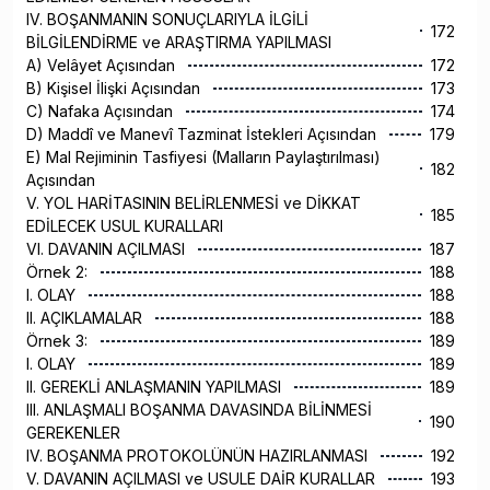
IV. BOŞANMANIN SONUÇLARIYLA İLGİLİ
172
BİLGİLENDİRME ve ARAŞTIRMA YAPILMASI
A) Velâyet Açısından
172
B) Kişisel İlişki Açısından
173
C) Nafaka Açısından
174
D) Maddî ve Manevî Tazminat İstekleri Açısından
179
E) Mal Rejiminin Tasfiyesi (Malların Paylaştırılması)
182
Açısından
V. YOL HARİTASININ BELİRLENMESİ ve DİKKAT
185
EDİLECEK USUL KURALLARI
VI. DAVANIN AÇILMASI
187
Örnek 2:
188
I. OLAY
188
II. AÇIKLAMALAR
188
Örnek 3:
189
I. OLAY
189
II. GEREKLİ ANLAŞMANIN YAPILMASI
189
III. ANLAŞMALI BOŞANMA DAVASINDA BİLİNMESİ
190
GEREKENLER
IV. BOŞANMA PROTOKOLÜNÜN HAZIRLANMASI
192
V. DAVANIN AÇILMASI ve USULE DAİR KURALLAR
193