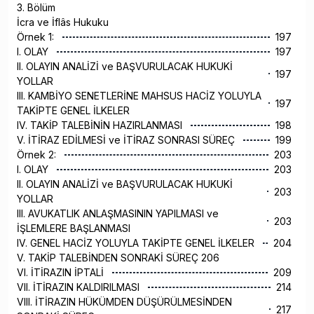
3. Bölüm
İcra ve İflâs Hukuku
Örnek 1:
197
I. OLAY
197
II. OLAYIN ANALİZİ ve BAŞVURULACAK HUKUKİ
197
YOLLAR
III. KAMBİYO SENETLERİNE MAHSUS HACİZ YOLUYLA
197
TAKİPTE GENEL İLKELER
IV. TAKİP TALEBİNİN HAZIRLANMASI
198
V. İTİRAZ EDİLMESİ ve İTİRAZ SONRASI SÜREÇ
199
Örnek 2:
203
I. OLAY
203
II. OLAYIN ANALİZİ ve BAŞVURULACAK HUKUKİ
203
YOLLAR
III. AVUKATLIK ANLAŞMASININ YAPILMASI ve
203
İŞLEMLERE BAŞLANMASI
IV. GENEL HACİZ YOLUYLA TAKİPTE GENEL İLKELER
204
V. TAKİP TALEBİNDEN SONRAKİ SÜREÇ 206
VI. İTİRAZIN İPTALİ
209
VII. İTİRAZIN KALDIRILMASI
214
VIII. İTİRAZIN HÜKÜMDEN DÜŞÜRÜLMESİNDEN
217