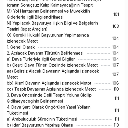
İcranın Sonuçsuz Kalıp Kalmayacağının Tespiti
M) Yol Haritasının Belirlenmesi ve Müvekkilin
101
Giderlerle İlgili Bilgilendirilmesi
N) Yapılacak Başvuruya İlişkin Bilgi ve Belgelerin
103
Temini (İspat Araçları)
O) Gerekli Hukukî Başvurunun Yapılmasında
104
İzlenecek Metot
1. Genel Olarak
104
2. Açılacak Davanın Türünün Belirlenmesi
104
a) Dava Türleriyle İlgili Genel Bilgiler
104
b) Çeşitli Dava Türleri Özelinde İzlenecek Metot
107
aa) Belirsiz Alacak Davasının Açılışında İzlenecek
107
Metot
bb) Kısmî Davanın Açılışında İzlenecek Metot
108
cc) Tespit Davasının Açılışında İzlenecek Metot
110
3. Dava Öncesinde Delil Tespiti Yoluna Gidilip
111
Gidilmeyeceğinin Belirlenmesi
4. Dava Şartı Olarak Öngörülen Yasal Yolların
111
Tüketilmesi
a) Arabuluculuk Sürecinin Tüketilmesi
111
b) İdarî Başvurunun Yapılmış Olması
113