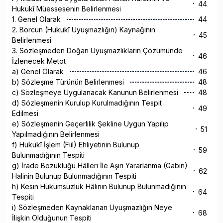
44
Hukukî Müessesenin Belirlenmesi
1. Genel Olarak
44
2. Borcun (Hukukî Uyuşmazlığın) Kaynağının
45
Belirlenmesi
3. Sözleşmeden Doğan Uyuşmazlıkların Çözümünde
46
İzlenecek Metot
a) Genel Olarak
46
b) Sözleşme Türünün Belirlenmesi
48
c) Sözleşmeye Uygulanacak Kanunun Belirlenmesi
48
d) Sözleşmenin Kurulup Kurulmadığının Tespit
49
Edilmesi
e) Sözleşmenin Geçerlilik Şekline Uygun Yapılıp
51
Yapılmadığının Belirlenmesi
f) Hukukî İşlem (Fiil) Ehliyetinin Bulunup
59
Bulunmadığının Tespiti
g) İrade Bozukluğu Hâlleri İle Aşırı Yararlanma (Gabin)
62
Halinin Bulunup Bulunmadığının Tespiti
h) Kesin Hükümsüzlük Hâlinin Bulunup Bulunmadığının
64
Tespiti
i) Sözleşmeden Kaynaklanan Uyuşmazlığın Neye
68
İlişkin Olduğunun Tespiti