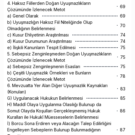
4. Haksız Fiillerden Doğan Uyuşmazlıkların
69
Çözümünde İzlenecek Metot
a) Genel Olarak
69
b) Uyuşmazlığın Haksız Fiil Niteliğinde Olup
70
Olmadığının Belirlenmesi
c) Kusur Ehliyetinin Araştırılması
74
d) Kusur Durumunun Araştırılması
74
e) İlişkili Kanunların Tespit Edilmesi
75
5. Sebepsiz Zenginleşmeden Doğan Uyuşmazlıkların
75
Çözümünde İzlenecek Metot
a) Sebepsiz Zenginleşmenin Esasları
75
b) Çeşitli Uyuşmazlık Örnekleri ve Bunların
78
Çözümünde İzlenecek Metot
6. Mevzuatta Yer Alan Diğer Uyuşmazlık Kaynakları
83
(Konuları)
G) Uygulanacak Hukukun Belirlenmesi
85
H) Maddî Olaya Uygulanma Olasılığı Bulunup da
Somut Olayda Koşulları Gerçekleşmemiş Hukuk
86
Kuralları ile Hukukî Müesseselerin Belirlenmesi
İ) Borcu Sona Erdiren veya Alacağın Talep Edilirliğini
Engelleyen Sebeplerin Bulunup Bulunmadığının
87